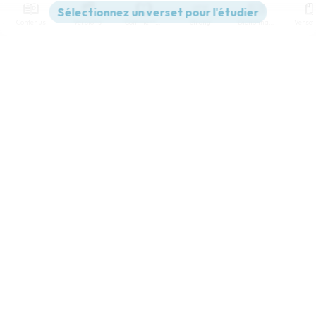
Contenus
Versions
Commentaires
Strong
Dictionnaire
Paramètres de lecture
Afficher les numéros de versets
Mode dyslexique
Désactivé
Simple
Coul
eur
Police d'écriture
Serif
Sans-serif
Taille de texte
Grand
Moyen
Petit