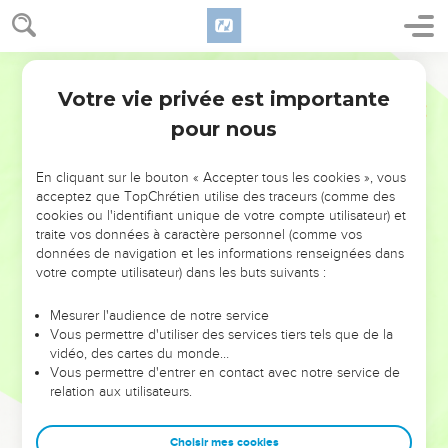
Votre vie privée est importante
pour nous
NE MANQUEZ PAS L’ÉVÉNEMENT
En cliquant sur le bouton « Accepter tous les cookies », vous
DE L’ANNÉE !
acceptez que TopChrétien utilise des traceurs (comme des
cookies ou l'identifiant unique de votre compte utilisateur) et
ET SI LEURS ERREURS POUVAIENT VOUS ÉVITER LES
traite vos données à caractère personnel (comme vos
VOTRES ?
données de navigation et les informations renseignées dans
votre compte utilisateur) dans les buts suivants :
On admire souvent les leaders pour leurs réussites, leur impact,
leur foi ou leur vision. Mais on voit moins les doutes, les erreurs
Mesurer l'audience de notre service
Vous permettre d'utiliser des services tiers tels que de la
et les saisons difficiles qu'ils ont traversés, alors même que ce
vidéo, des cartes du monde…
sont elles qui les ont façonnés.
Vous permettre d'entrer en contact avec notre service de
relation aux utilisateurs.
Dans cette conférence, leaders, entrepreneurs, et responsables
reviennent sur les erreurs marquantes de leur parcours et les
clés pour avancer avec plus de sagesse afin que leurs erreurs
Choisir mes cookies