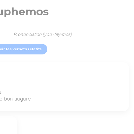
uphemos
Prononciation [yoo'-fay-mos]
oir les versets relatifs
e
de bon augure