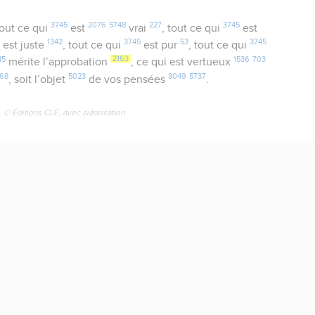
3745
2076
5748
227
3745
tout ce qui
est
vrai
, tout ce qui
est
5
1342
3745
53
3745
est juste
, tout ce qui
est pur
, tout ce qui
45
2163
1536
703
mérite l’approbation
, ce qui est vertueux
868
5023
3049
5737
, soit l’objet
de vos pensées
.
© Éditions CLÉ, avec autorisation