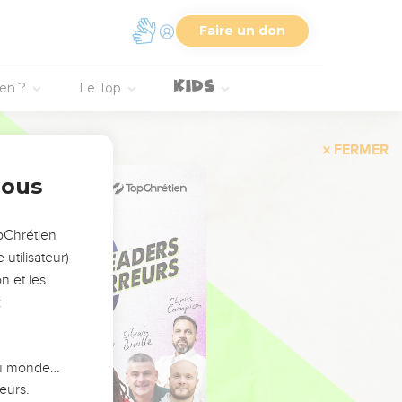
Faire un don
ien ?
Le Top
FERMER
nous
opChrétien
utilisateur)
n et les
:
 du monde…
eurs.