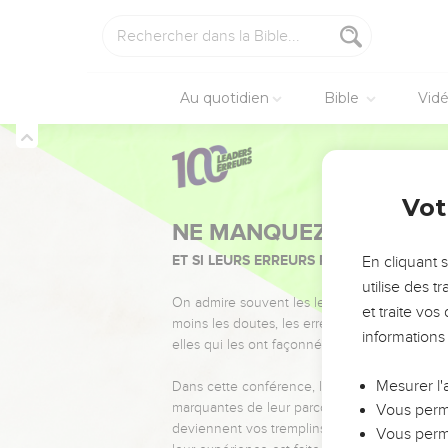
Au quotidien
Bible
Vid
Vot
NE MANQUEZ PAS L’ÉVÉ
ET SI LEURS ERREURS POUVAIENT VOUS 
En cliquant 
utilise des 
On admire souvent les leaders pour leurs réussi
et traite vo
moins les doutes, les erreurs et les saisons di
informations
elles qui les ont façonnés.
Mesurer l'
Dans cette conférence, leaders, entrepreneur
marquantes de leur parcours et les clés pour
Vous perme
deviennent vos tremplins. Que vous guidiez 
Vous perme