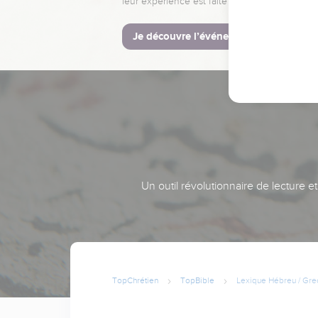
leur expérience est faite pour vous.
Je découvre l’événement
Un outil révolutionnaire de lecture e
TopChrétien
TopBible
Lexique Hébreu / Gre