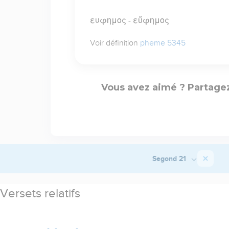
ευφημος - εὔφημος
Voir définition
pheme 5345
Vous avez aimé ? Partagez
Segond 21
Versets relatifs