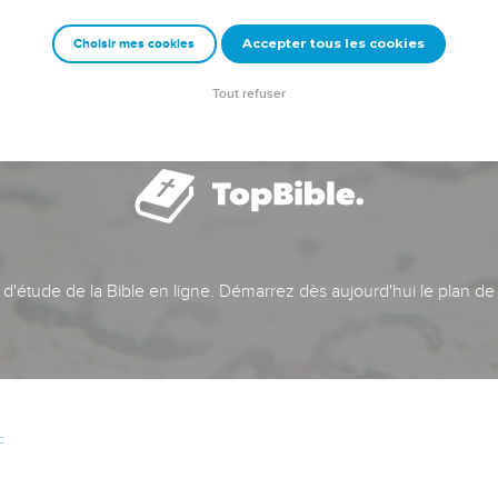
Accepter tous les cookies
Choisir mes cookies
Tout refuser
t d'étude de la Bible en ligne. Démarrez dès aujourd'hui le plan de
c