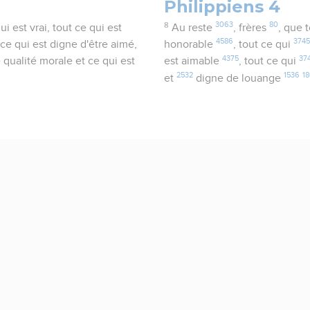
Philippiens 4
8
3063
80
i est vrai, tout ce qui est
Au reste
, frères
, que 
4586
374
 ce qui est digne d'être aimé,
honorable
, tout ce qui
4375
37
 qualité morale et ce qui est
est aimable
, tout ce qui
2532
1536
1
et
digne de louange