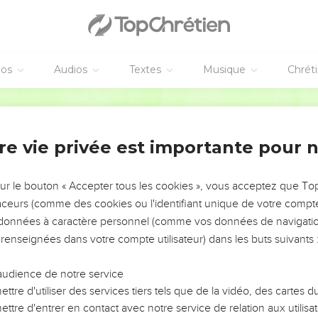
éos
Audios
Textes
Musique
Chrét
re vie privée est importante pour 
NEMENT DE L’ANNÉE !
ÉVITER LES VOTRES ?
sur le bouton « Accepter tous les cookies », vous acceptez que T
traceurs (comme des cookies ou l'identifiant unique de votre compte 
tes, leur impact, leur foi ou leur vision. Mais on voit
s données à caractère personnel (comme vos données de navigatio
fficiles qu'ils ont traversés, alors même que ce sont
 renseignées dans votre compte utilisateur) dans les buts suivants 
audience de notre service
s, et responsables reviennent sur les erreurs
 avancer avec plus de sagesse afin que leurs erreurs
ttre d'utiliser des services tiers tels que de la vidéo, des cartes
un ministère, une équipe, un groupe ou une famille,
ttre d'entrer en contact avec notre service de relation aux utilisat