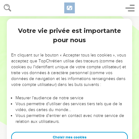
Votre vie privée est importante
pour nous
NE MANQUEZ PAS L’ÉVÉNEMENT
En cliquant sur le bouton « Accepter tous les cookies », vous
DE L’ANNÉE !
acceptez que TopChrétien utilise des traceurs (comme des
cookies ou l'identifiant unique de votre compte utilisateur) et
ET SI LEURS ERREURS POUVAIENT VOUS ÉVITER LES
traite vos données à caractère personnel (comme vos
VOTRES ?
données de navigation et les informations renseignées dans
votre compte utilisateur) dans les buts suivants :
On admire souvent les leaders pour leurs réussites, leur impact,
leur foi ou leur vision. Mais on voit moins les doutes, les erreurs
Mesurer l'audience de notre service
Vous permettre d'utiliser des services tiers tels que de la
et les saisons difficiles qu'ils ont traversés, alors même que ce
vidéo, des cartes du monde…
sont elles qui les ont façonnés.
Vous permettre d'entrer en contact avec notre service de
relation aux utilisateurs.
Dans cette conférence, leaders, entrepreneurs, et responsables
reviennent sur les erreurs marquantes de leur parcours et les
clés pour avancer avec plus de sagesse afin que leurs erreurs
Choisir mes cookies