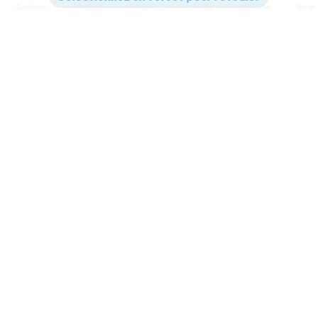
Contenus
Versions
Commentaires
Strong
Dictionnaire
Paramètres de lecture
Afficher les numéros de versets
Mode dyslexique
Désactivé
Simple
Coul
eur
Police d'écriture
Serif
Sans-serif
Taille de texte
Grand
Moyen
Petit