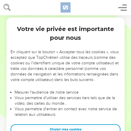
Votre vie privée est importante
pour nous
NE MANQUEZ PAS L’ÉVÉNEMENT
En cliquant sur le bouton « Accepter tous les cookies », vous
DE L’ANNÉE !
acceptez que TopChrétien utilise des traceurs (comme des
cookies ou l'identifiant unique de votre compte utilisateur) et
ET SI LEURS ERREURS POUVAIENT VOUS ÉVITER LES
traite vos données à caractère personnel (comme vos
VOTRES ?
données de navigation et les informations renseignées dans
votre compte utilisateur) dans les buts suivants :
On admire souvent les leaders pour leurs réussites, leur impact,
leur foi ou leur vision. Mais on voit moins les doutes, les erreurs
Mesurer l'audience de notre service
Vous permettre d'utiliser des services tiers tels que de la
et les saisons difficiles qu'ils ont traversés, alors même que ce
vidéo, des cartes du monde…
sont elles qui les ont façonnés.
Vous permettre d'entrer en contact avec notre service de
relation aux utilisateurs.
Dans cette conférence, leaders, entrepreneurs, et responsables
reviennent sur les erreurs marquantes de leur parcours et les
clés pour avancer avec plus de sagesse afin que leurs erreurs
Choisir mes cookies