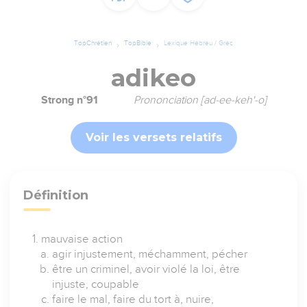
TopChrétien
TopBible
Lexique Hébreu / Grec
adikeo
Strong n°91
Prononciation [ad-ee-keh'-o]
Voir les versets relatifs
Définition
mauvaise action
agir injustement, méchamment, pécher
être un criminel, avoir violé la loi, être
injuste, coupable
faire le mal, faire du tort à, nuire,