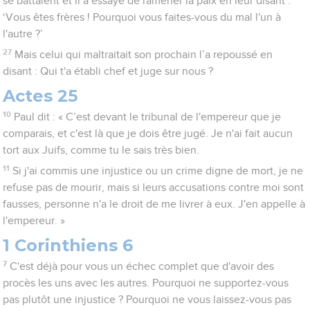
se battaient et il a essayé de ramener la paix en leur disant :
‘Vous êtes frères ! Pourquoi vous faites-vous du mal l'un à
l'autre ?’
27
Mais celui qui maltraitait son prochain l’a repoussé en
disant : Qui t'a établi chef et juge sur nous ?
Actes 25
10
Paul dit : « C’est devant le tribunal de l'empereur que je
comparais, et c'est là que je dois être jugé. Je n'ai fait aucun
tort aux Juifs, comme tu le sais très bien.
11
Si j'ai commis une injustice ou un crime digne de mort, je ne
refuse pas de mourir, mais si leurs accusations contre moi sont
fausses, personne n'a le droit de me livrer à eux. J'en appelle à
l'empereur. »
1 Corinthiens 6
7
C'est déjà pour vous un échec complet que d'avoir des
procès les uns avec les autres. Pourquoi ne supportez-vous
pas plutôt une injustice ? Pourquoi ne vous laissez-vous pas