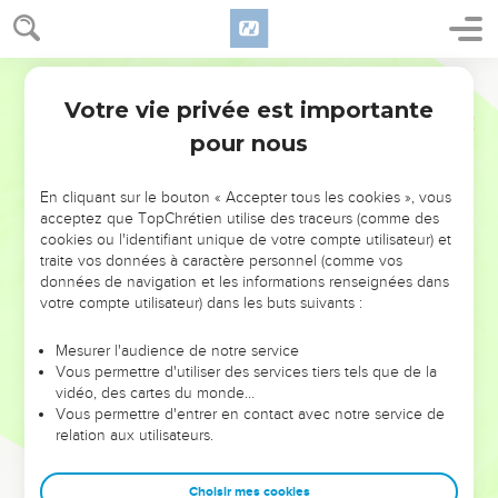
Votre vie privée est importante
pour nous
NE MANQUEZ PAS L’ÉVÉNEMENT
En cliquant sur le bouton « Accepter tous les cookies », vous
DE L’ANNÉE !
acceptez que TopChrétien utilise des traceurs (comme des
cookies ou l'identifiant unique de votre compte utilisateur) et
ET SI LEURS ERREURS POUVAIENT VOUS ÉVITER LES
traite vos données à caractère personnel (comme vos
VOTRES ?
données de navigation et les informations renseignées dans
votre compte utilisateur) dans les buts suivants :
On admire souvent les leaders pour leurs réussites, leur impact,
leur foi ou leur vision. Mais on voit moins les doutes, les erreurs
Mesurer l'audience de notre service
Vous permettre d'utiliser des services tiers tels que de la
et les saisons difficiles qu'ils ont traversés, alors même que ce
vidéo, des cartes du monde…
sont elles qui les ont façonnés.
Vous permettre d'entrer en contact avec notre service de
relation aux utilisateurs.
Dans cette conférence, leaders, entrepreneurs, et responsables
reviennent sur les erreurs marquantes de leur parcours et les
clés pour avancer avec plus de sagesse afin que leurs erreurs
Choisir mes cookies