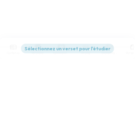
Contenus
Versions
Commentaires
Strong
Dictionnaire
Paramètres de lecture
Afficher les numéros de versets
Mode dyslexique
Désactivé
Simple
Coul
eur
Police d'écriture