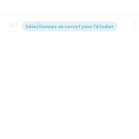
Contenus
Versions
Commentaires
Strong
Dictionnaire
Paramètres de lecture
Afficher les numéros de versets
Mode dyslexique
Désactivé
Simple
Coul
eur
Police d'écriture
Serif
Sans-serif