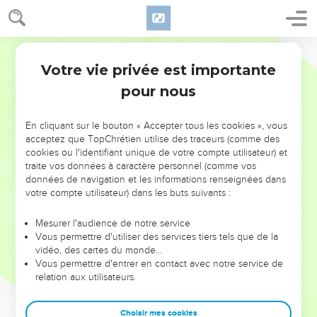
Votre vie privée est importante
pour nous
NE MANQUEZ PAS L’ÉVÉNEMENT
En cliquant sur le bouton « Accepter tous les cookies », vous
DE L’ANNÉE !
acceptez que TopChrétien utilise des traceurs (comme des
cookies ou l'identifiant unique de votre compte utilisateur) et
ET SI LEURS ERREURS POUVAIENT VOUS ÉVITER LES
traite vos données à caractère personnel (comme vos
VOTRES ?
données de navigation et les informations renseignées dans
votre compte utilisateur) dans les buts suivants :
On admire souvent les leaders pour leurs réussites, leur impact,
leur foi ou leur vision. Mais on voit moins les doutes, les erreurs
Mesurer l'audience de notre service
Vous permettre d'utiliser des services tiers tels que de la
et les saisons difficiles qu'ils ont traversés, alors même que ce
vidéo, des cartes du monde…
sont elles qui les ont façonnés.
Vous permettre d'entrer en contact avec notre service de
relation aux utilisateurs.
Dans cette conférence, leaders, entrepreneurs, et responsables
reviennent sur les erreurs marquantes de leur parcours et les
clés pour avancer avec plus de sagesse afin que leurs erreurs
Choisir mes cookies