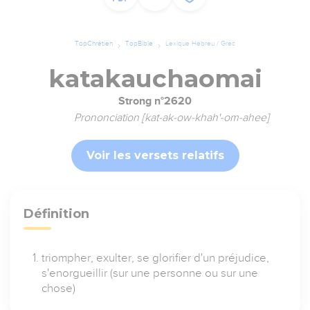
TopChrétien
TopBible
Lexique Hébreu / Grec
katakauchaomai
Strong n°2620
Prononciation [kat-ak-ow-khah'-om-ahee]
Voir les versets relatifs
Définition
triompher, exulter, se glorifier d'un préjudice,
s'enorgueillir (sur une personne ou sur une
chose)