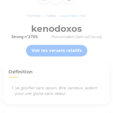
TopChrétien
TopBible
Lexique Hébreu / Grec
kenodoxos
Strong n°2755
Prononciation [ken-od'-ox-os]
Voir les versets relatifs
Définition
se glorifier sans raison, être vaniteux, ardent
pour une gloire sans valeur