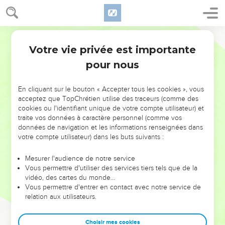
Votre vie privée est importante
pour nous
NE MANQUEZ PAS L’ÉVÉNEMENT
En cliquant sur le bouton « Accepter tous les cookies », vous
DE L’ANNÉE !
acceptez que TopChrétien utilise des traceurs (comme des
cookies ou l'identifiant unique de votre compte utilisateur) et
ET SI LEURS ERREURS POUVAIENT VOUS ÉVITER LES
traite vos données à caractère personnel (comme vos
VOTRES ?
données de navigation et les informations renseignées dans
votre compte utilisateur) dans les buts suivants :
On admire souvent les leaders pour leurs réussites, leur impact,
leur foi ou leur vision. Mais on voit moins les doutes, les erreurs
Mesurer l'audience de notre service
Vous permettre d'utiliser des services tiers tels que de la
et les saisons difficiles qu'ils ont traversés, alors même que ce
vidéo, des cartes du monde…
sont elles qui les ont façonnés.
Vous permettre d'entrer en contact avec notre service de
relation aux utilisateurs.
Dans cette conférence, leaders, entrepreneurs, et responsables
reviennent sur les erreurs marquantes de leur parcours et les
clés pour avancer avec plus de sagesse afin que leurs erreurs
Choisir mes cookies