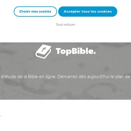
Accepter tous les cookies
Choisir mes cookies
Tout refuser
t d'étude de la Bible en ligne. Démarrez dès aujourd'hui le plan de
c