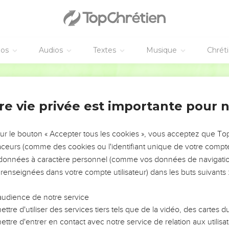
éos
Audios
Textes
Musique
Chrét
re vie privée est importante pour 
NEMENT DE L’ANNÉE !
ÉVITER LES VOTRES ?
sur le bouton « Accepter tous les cookies », vous acceptez que T
traceurs (comme des cookies ou l'identifiant unique de votre compte 
tes, leur impact, leur foi ou leur vision. Mais on voit
s données à caractère personnel (comme vos données de navigatio
fficiles qu'ils ont traversés, alors même que ce sont
 renseignées dans votre compte utilisateur) dans les buts suivants 
audience de notre service
s, et responsables reviennent sur les erreurs
 avancer avec plus de sagesse afin que leurs erreurs
ttre d'utiliser des services tiers tels que de la vidéo, des cartes
un ministère, une équipe, un groupe ou une famille,
ttre d'entrer en contact avec notre service de relation aux utilisat