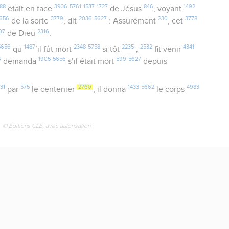
88
3936
5761
1537
1727
846
1492
était en face
de Jésus
, voyant
656
3779
2036
5627
230
3778
de la sorte
, dit
: Assurément
, cet
07
2316
de Dieu
.
5656
1487
2348
5758
2235
2532
4341
qu
’il fût mort
si tôt
;
fit venir
6
1905
5656
599
5627
demanda
s’il était mort
depuis
31
575
2760
1433
5662
4983
par
le centenier
, il donna
le corps
© Éditions CLÉ, avec autorisation