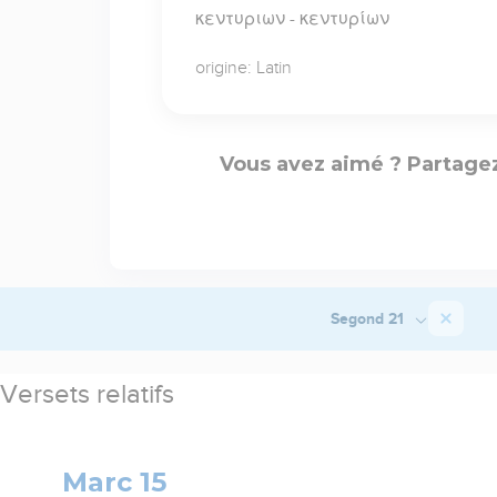
κεντυριων - κεντυρίων
origine: Latin
Vous avez aimé ? Partagez
Segond 21
Versets relatifs
Marc 15