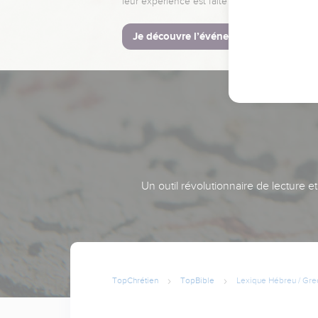
leur expérience est faite pour vous.
Je découvre l’événement
Un outil révolutionnaire de lecture e
TopChrétien
TopBible
Lexique Hébreu / Gre