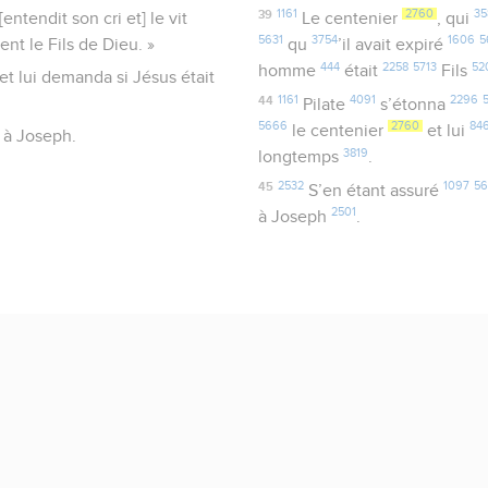
39
1161
2760
35
entendit son cri et] le vit
Le centenier
, qui
5631
3754
1606
5
ent le Fils de Dieu. »
qu
’il avait expiré
444
2258
5713
52
homme
était
Fils
er et lui demanda si Jésus était
44
1161
4091
2296
Pilate
s’étonna
5666
2760
84
le centenier
et lui
s à Joseph.
3819
longtemps
.
45
2532
1097
56
S’en étant assuré
2501
à Joseph
.