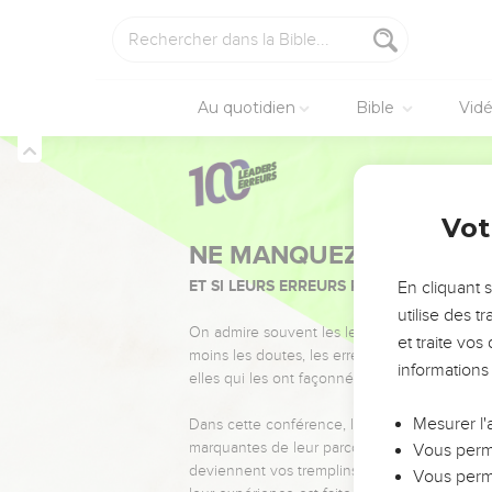
Au quotidien
Bible
Vid
Vot
NE MANQUEZ PAS L’ÉVÉ
ET SI LEURS ERREURS POUVAIENT VOUS 
En cliquant 
utilise des 
On admire souvent les leaders pour leurs réussi
et traite vo
moins les doutes, les erreurs et les saisons di
informations
elles qui les ont façonnés.
Mesurer l'
Dans cette conférence, leaders, entrepreneur
marquantes de leur parcours et les clés pour
Vous perme
deviennent vos tremplins. Que vous guidiez 
Vous perme