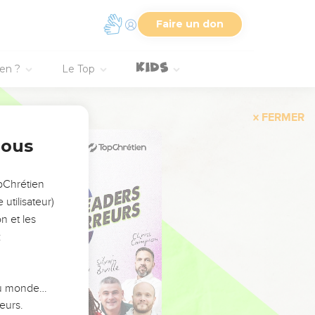
Faire un don
ien ?
Le Top
FERMER
nous
opChrétien
utilisateur)
n et les
:
 du monde…
eurs.