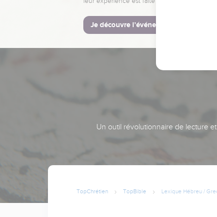
leur expérience est faite pour vous.
Je découvre l’événement
Un outil révolutionnaire de lecture e
TopChrétien
TopBible
Lexique Hébreu / Gre