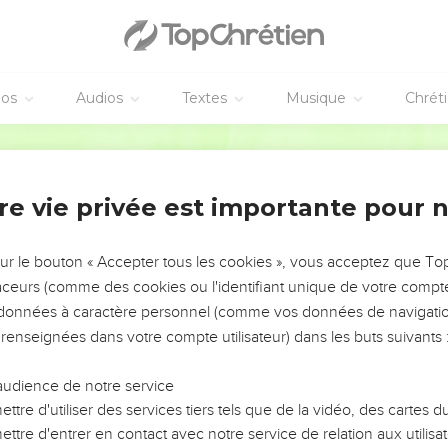
éos
Audios
Textes
Musique
Chrét
re vie privée est importante pour 
NEMENT DE L’ANNÉE !
ÉVITER LES VOTRES ?
sur le bouton « Accepter tous les cookies », vous acceptez que T
traceurs (comme des cookies ou l'identifiant unique de votre compte 
tes, leur impact, leur foi ou leur vision. Mais on voit
s données à caractère personnel (comme vos données de navigatio
fficiles qu'ils ont traversés, alors même que ce sont
 renseignées dans votre compte utilisateur) dans les buts suivants 
audience de notre service
s, et responsables reviennent sur les erreurs
 avancer avec plus de sagesse afin que leurs erreurs
ttre d'utiliser des services tiers tels que de la vidéo, des cartes
un ministère, une équipe, un groupe ou une famille,
ttre d'entrer en contact avec notre service de relation aux utilisat