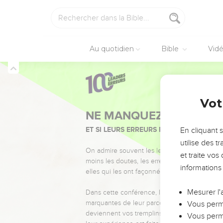
Au quotidien
Bible
Vid
Vot
NE MANQUEZ PAS L’ÉVÉ
ET SI LEURS ERREURS POUVAIENT VOUS 
En cliquant 
utilise des 
On admire souvent les leaders pour leurs réussi
et traite vo
moins les doutes, les erreurs et les saisons di
informations
elles qui les ont façonnés.
Mesurer l'
Dans cette conférence, leaders, entrepreneur
marquantes de leur parcours et les clés pour
Vous perme
deviennent vos tremplins. Que vous guidiez 
Vous perme