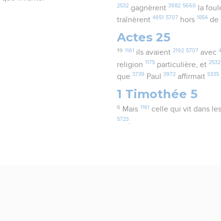
2532
3982
5660
gagnèrent
la fou
4951
5707
1854
traînèrent
hors
de 
Actes 25
19
1161
2192
5707
ils avaient
avec
1175
2532
religion
particulière, et
3739
3972
5335
que
Paul
affirmait
1 Timothée 5
6
1161
Mais
celle qui vit dans les
5723
.