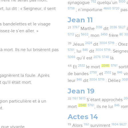
752
5100
synagogue
quelqu’un
d
, lui dit : « Seigneur, il sent
5758
4660
5720
; n’importune
pa
Jean 11
es bandelettes et le visage
21
3767
3136
2036
5627
Marthe
dit
ssez-le s’en aller. »
5713
5602
3450
80
3
ici
, mon
frère
39
2424
3004
5719
Jésus
dit
: Ote
jà mort. Ils ne lui brisèrent pas
5761
846
3004
5719
, lui
dit
: Seigne
5066
2076
5748
qu’il est
là.
44
2532
2348
5761
Et
le mort
sorti
2750
2532
846
de bandes
, et
le
vi
 gagnèrent la foule. Après
846
3004
5719
308
leur
dit
: Déliez
 qu'il était mort.
Jean 19
33
1161
5613
20
S’étant approchés
igion particulière et à un
2348
5761
846
mort
, ils ne lui
rom
t.
Actes 14
19
1161
1904
5627
Alors
survinrent
n que vivante.