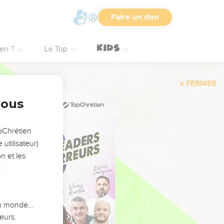
Faire un don
ien ?
Le Top
FERMER
nous
opChrétien
utilisateur)
n et les
:
 du monde…
eurs.