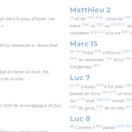
Matthieu 2
20
3004
5723
1453
va dans le pays d'Israël, car
et dit
: Lève-toi
3384
2532
4198
5737
 »
mère
, et
va
da
2212
5723
5590
voulaient
à la vie
d
Marc 15
er et lui demanda si Jésus était
44
1161
4091
2296
Pilate
s’étonna
5666
2760
846
le centenier
et lui
3819
longtemps
.
tait en terre un mort, fils
Luc 7
 de la ville
12
1161
5613
1448
Lorsqu
’il fut près
1580
5712
portait en terre
un mor
3778
2258
5713
550
qui
était
veuve
 chef de la synagogue et [lui]
2425
3793
4172
de gens
de la ville
Luc 8
49
846
2980
572
Comme il
parlait
 frère ne serait pas mort.