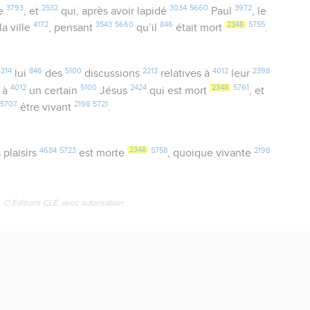
3793
2532
3034
5660
3972
le
, et
qui, après avoir lapidé
Paul
, le
4172
3543
5660
846
2348
5755
la ville
, pensant
qu’il
était mort
.
4314
846
5100
2213
4012
2398
lui
des
discussions
relatives à
leur
4012
5100
2424
2348
5761
à
un certain
Jésus
qui est mort
, et
5707
2198
5721
être vivant
.
4684
5723
2348
5758
2198
 plaisirs
est morte
, quoique vivante
© Éditions CLÉ, avec autorisation