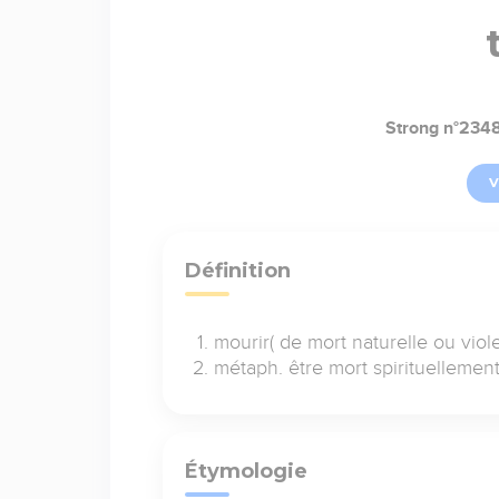
Strong n°234
V
Définition
mourir( de mort naturelle ou viole
métaph. être mort spirituellemen
Étymologie