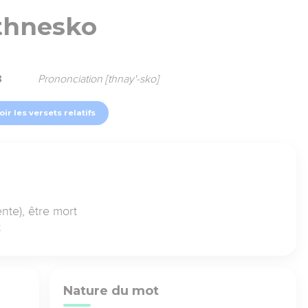
thnesko
8
Prononciation [thnay'-sko]
oir les versets relatifs
nte), être mort
t
Nature du mot