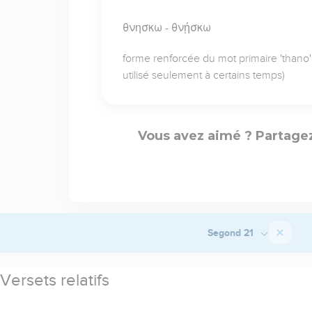
θνησκω - θνῄσκω
forme renforcée du mot primaire 'thano'
utilisé seulement à certains temps)
Vous avez aimé ? Partagez
Segond 21
Versets relatifs