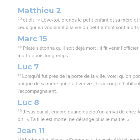
Matthieu 2
20
et dit : « Lève-toi, prends le petit enfant et sa mère et 
ceux qui en voulaient à la vie du petit enfant sont morts.
Marc 15
44
Pilate s'étonna qu'il soit déjà mort ; il fit venir l’offici
mort depuis longtemps.
Luc 7
12
Lorsqu'il fut près de la porte de la ville, voici qu'on por
unique de sa mère qui était veuve ; beaucoup d’habitants
l'accompagnaient.
Luc 8
49
Jésus parlait encore quand quelqu'un arriva de chez le
dit : « Ta fille est morte, ne dérange plus le maître. »
Jean 11
21
Marthe dit à Jésus : « Seigneur, si tu avais été ici, mon