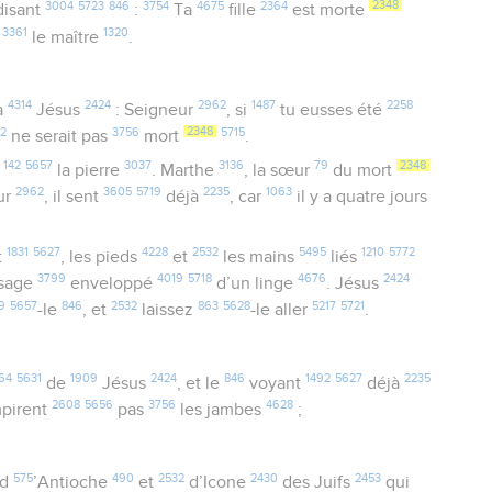
3004
5723
846
3754
4675
2364
2348
isant
:
Ta
fille
est morte
3361
1320
s
le maître
.
4314
2424
2962
1487
2258
à
Jésus
: Seigneur
, si
tu eusses été
02
3756
2348
5715
ne serait pas
mort
.
142
5657
3037
3136
79
2348
z
la pierre
. Marthe
, la sœur
du mort
2962
3605
5719
2235
1063
ur
, il sent
déjà
, car
il y a quatre jours
1831
5627
4228
2532
5495
1210
5772
t
, les pieds
et
les mains
liés
3799
4019
5718
4676
2424
sage
enveloppé
d’un linge
. Jésus
9
5657
846
2532
863
5628
5217
5721
-le
, et
laissez
-le aller
.
64
5631
1909
2424
846
1492
5627
2235
de
Jésus
, et le
voyant
déjà
2608
5656
3756
4628
pirent
pas
les jambes
;
575
490
2532
2430
2453
d
’Antioche
et
d’Icone
des Juifs
qui