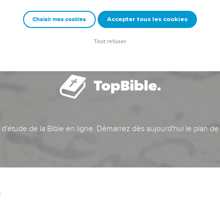
Accepter tous les cookies
Choisir mes cookies
Tout refuser
t d'étude de la Bible en ligne. Démarrez dès aujourd'hui le plan de
c