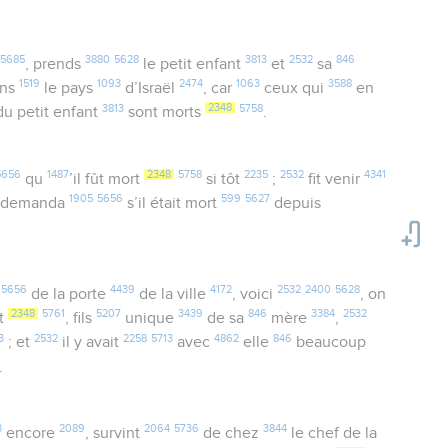
5685
3880
5628
3813
2532
846
, prends
le petit enfant
et
sa
1519
1093
2474
1063
3588
ns
le pays
d’Israël
, car
ceux qui
en
3813
2348
5758
u petit enfant
sont morts
.
5656
1487
2348
5758
2235
2532
4341
qu
’il fût mort
si tôt
;
fit venir
1905
5656
599
5627
demanda
s’il était mort
depuis
5656
4439
4172
2532
2400
5628
de la porte
de la ville
, voici
, on
2348
5761
5207
3439
846
3384
2532
t
, fils
unique
de sa
mère
,
3
2532
2258
5713
4862
846
; et
il y avait
avec
elle
beaucoup
.
3
2089
2064
5736
3844
encore
, survint
de chez
le chef de la