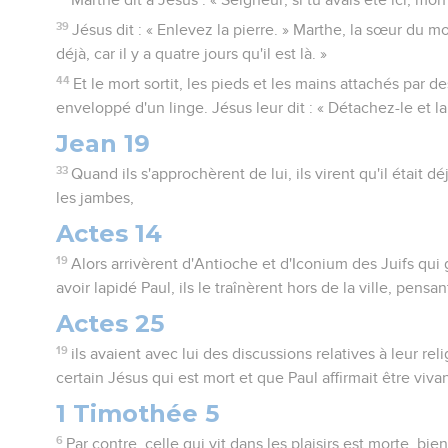
39
Jésus dit : « Enlevez la pierre. » Marthe, la sœur du mort
déjà, car il y a quatre jours qu'il est là. »
44
Et le mort sortit, les pieds et les mains attachés par d
enveloppé d'un linge. Jésus leur dit : « Détachez-le et lai
Jean 19
33
Quand ils s'approchèrent de lui, ils virent qu'il était dé
les jambes,
Actes 14
19
Alors arrivèrent d'Antioche et d'Iconium des Juifs qui
avoir lapidé Paul, ils le traînèrent hors de la ville, pensant
Actes 25
19
ils avaient avec lui des discussions relatives à leur rel
certain Jésus qui est mort et que Paul affirmait être vivan
1 Timothée 5
6
Par contre, celle qui vit dans les plaisirs est morte, bie