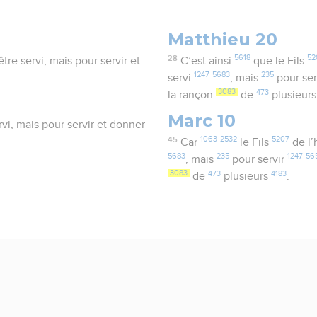
Matthieu 20
28
5618
52
tre servi, mais pour servir et
C’est ainsi
que le Fils
1247
5683
235
servi
, mais
pour ser
3083
473
la rançon
de
plusieur
Marc 10
rvi, mais pour servir et donner
45
1063
2532
5207
Car
le Fils
de l
5683
235
1247
56
, mais
pour servir
3083
473
4183
de
plusieurs
.