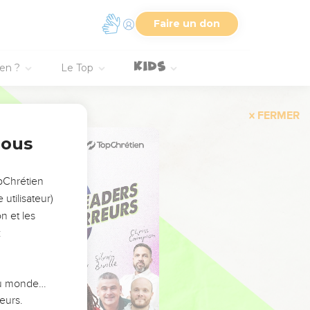
Faire un don
ien ?
Le Top
FERMER
nous
opChrétien
utilisateur)
n et les
:
 du monde…
eurs.