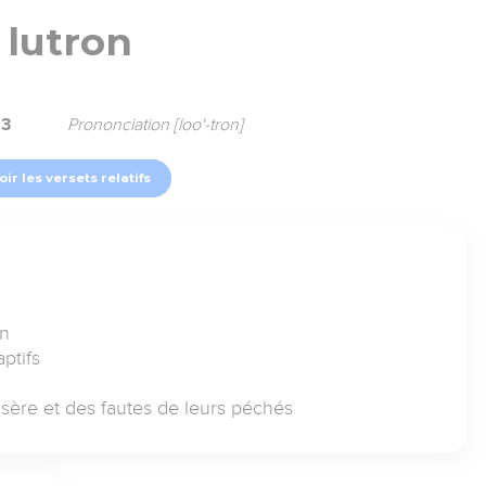
lutron
83
Prononciation [loo'-tron]
oir les versets relatifs
on
ptifs
isère et des fautes de leurs péchés