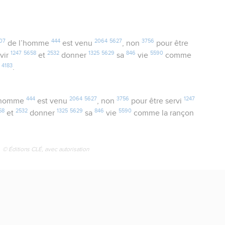
07
444
2064
5627
3756
de l’homme
est venu
, non
pour être
1247
5658
2532
1325
5629
846
5590
vir
et
donner
sa
vie
comme
4183
s
.
444
2064
5627
3756
1247
’homme
est venu
, non
pour être servi
58
2532
1325
5629
846
5590
et
donner
sa
vie
comme la rançon
© Éditions CLÉ, avec autorisation