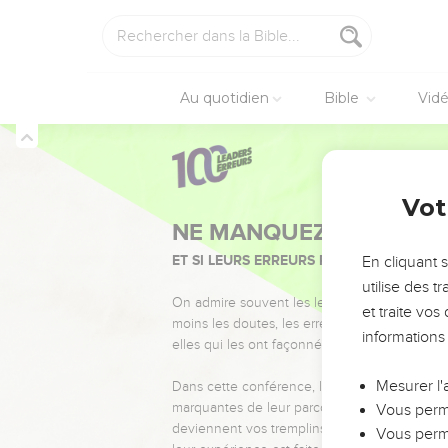
Au quotidien
Bible
Vid
Vot
NE MANQUEZ PAS L’ÉVÉ
ET SI LEURS ERREURS POUVAIENT VOUS 
En cliquant 
utilise des 
On admire souvent les leaders pour leurs réussi
et traite vo
moins les doutes, les erreurs et les saisons di
informations
elles qui les ont façonnés.
Mesurer l'
Dans cette conférence, leaders, entrepreneur
marquantes de leur parcours et les clés pour
Vous perme
deviennent vos tremplins. Que vous guidiez 
Vous perme