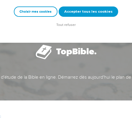
Accepter tous les cookies
Choisir mes cookies
Tout refuser
t d'étude de la Bible en ligne. Démarrez dès aujourd'hui le plan de
c