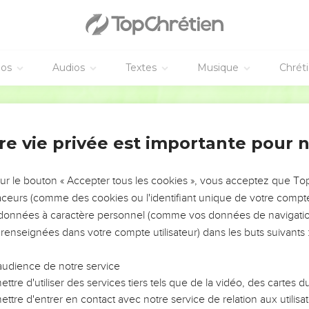
éos
Audios
Textes
Musique
Chrét
re vie privée est importante pour 
NEMENT DE L’ANNÉE !
ÉVITER LES VOTRES ?
sur le bouton « Accepter tous les cookies », vous acceptez que T
traceurs (comme des cookies ou l'identifiant unique de votre compte 
tes, leur impact, leur foi ou leur vision. Mais on voit
s données à caractère personnel (comme vos données de navigatio
fficiles qu'ils ont traversés, alors même que ce sont
 renseignées dans votre compte utilisateur) dans les buts suivants 
audience de notre service
s, et responsables reviennent sur les erreurs
 avancer avec plus de sagesse afin que leurs erreurs
ttre d'utiliser des services tiers tels que de la vidéo, des cartes
un ministère, une équipe, un groupe ou une famille,
ttre d'entrer en contact avec notre service de relation aux utilisat