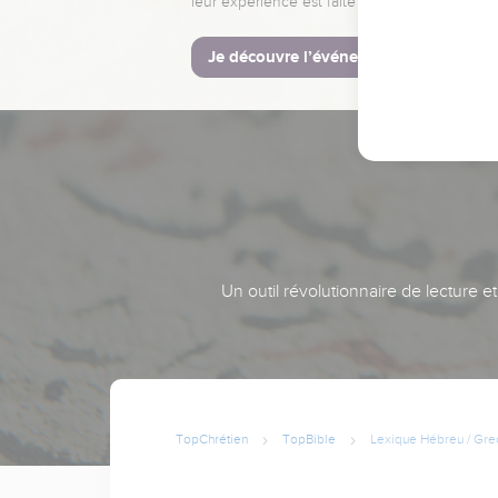
leur expérience est faite pour vous.
Je découvre l’événement
Un outil révolutionnaire de lecture e
TopChrétien
TopBible
Lexique Hébreu / Gre