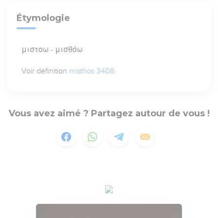
Étymologie
μιστοω - μισθόω
Voir définition
misthos 3408
Vous avez aimé ? Partagez autour de vous !