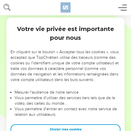
Votre vie privée est importante
pour nous
NE MANQUEZ PAS L’ÉVÉNEMENT
En cliquant sur le bouton « Accepter tous les cookies », vous
DE L’ANNÉE !
acceptez que TopChrétien utilise des traceurs (comme des
cookies ou l'identifiant unique de votre compte utilisateur) et
ET SI LEURS ERREURS POUVAIENT VOUS ÉVITER LES
traite vos données à caractère personnel (comme vos
VOTRES ?
données de navigation et les informations renseignées dans
votre compte utilisateur) dans les buts suivants :
On admire souvent les leaders pour leurs réussites, leur impact,
leur foi ou leur vision. Mais on voit moins les doutes, les erreurs
Mesurer l'audience de notre service
Vous permettre d'utiliser des services tiers tels que de la
et les saisons difficiles qu'ils ont traversés, alors même que ce
vidéo, des cartes du monde…
sont elles qui les ont façonnés.
Vous permettre d'entrer en contact avec notre service de
relation aux utilisateurs.
Dans cette conférence, leaders, entrepreneurs, et responsables
reviennent sur les erreurs marquantes de leur parcours et les
clés pour avancer avec plus de sagesse afin que leurs erreurs
Choisir mes cookies