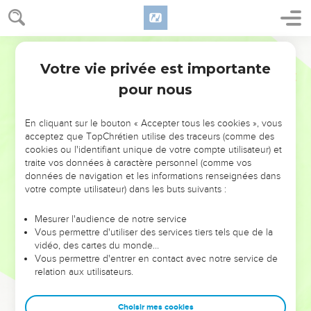
Votre vie privée est importante
pour nous
NE MANQUEZ PAS L’ÉVÉNEMENT
En cliquant sur le bouton « Accepter tous les cookies », vous
DE L’ANNÉE !
acceptez que TopChrétien utilise des traceurs (comme des
cookies ou l'identifiant unique de votre compte utilisateur) et
ET SI LEURS ERREURS POUVAIENT VOUS ÉVITER LES
traite vos données à caractère personnel (comme vos
VOTRES ?
données de navigation et les informations renseignées dans
votre compte utilisateur) dans les buts suivants :
On admire souvent les leaders pour leurs réussites, leur impact,
leur foi ou leur vision. Mais on voit moins les doutes, les erreurs
Mesurer l'audience de notre service
Vous permettre d'utiliser des services tiers tels que de la
et les saisons difficiles qu'ils ont traversés, alors même que ce
vidéo, des cartes du monde…
sont elles qui les ont façonnés.
Vous permettre d'entrer en contact avec notre service de
relation aux utilisateurs.
Dans cette conférence, leaders, entrepreneurs, et responsables
reviennent sur les erreurs marquantes de leur parcours et les
clés pour avancer avec plus de sagesse afin que leurs erreurs
Choisir mes cookies