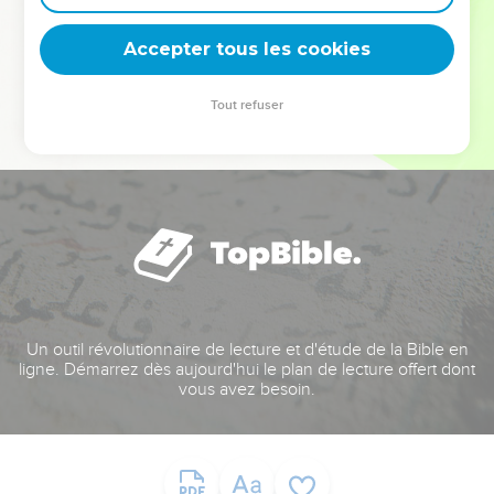
deviennent vos tremplins. Que vous guidiez un ministère, une
équipe, un groupe ou une famille, leur expérience est faite
Accepter tous les cookies
pour vous.
Tout refuser
Je découvre l’événement
Un outil révolutionnaire de lecture et d'étude de la Bible en
ligne. Démarrez dès aujourd'hui le plan de lecture offert dont
vous avez besoin.