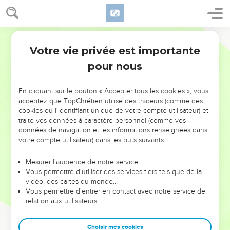
Votre vie privée est importante
pour nous
NE MANQUEZ PAS L’ÉVÉNEMENT
En cliquant sur le bouton « Accepter tous les cookies », vous
DE L’ANNÉE !
acceptez que TopChrétien utilise des traceurs (comme des
cookies ou l'identifiant unique de votre compte utilisateur) et
ET SI LEURS ERREURS POUVAIENT VOUS ÉVITER LES
traite vos données à caractère personnel (comme vos
VOTRES ?
données de navigation et les informations renseignées dans
votre compte utilisateur) dans les buts suivants :
On admire souvent les leaders pour leurs réussites, leur impact,
leur foi ou leur vision. Mais on voit moins les doutes, les erreurs
Mesurer l'audience de notre service
Vous permettre d'utiliser des services tiers tels que de la
et les saisons difficiles qu'ils ont traversés, alors même que ce
vidéo, des cartes du monde…
sont elles qui les ont façonnés.
Vous permettre d'entrer en contact avec notre service de
relation aux utilisateurs.
Dans cette conférence, leaders, entrepreneurs, et responsables
reviennent sur les erreurs marquantes de leur parcours et les
clés pour avancer avec plus de sagesse afin que leurs erreurs
Choisir mes cookies