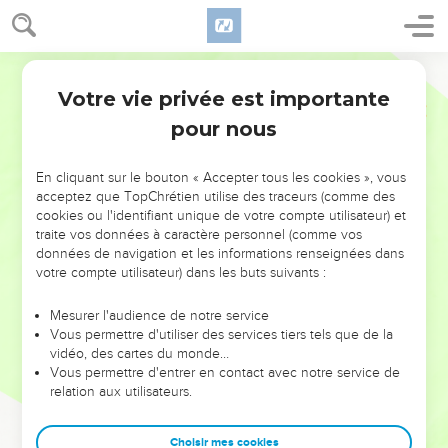
Votre vie privée est importante
pour nous
NE MANQUEZ PAS L’ÉVÉNEMENT
En cliquant sur le bouton « Accepter tous les cookies », vous
DE L’ANNÉE !
acceptez que TopChrétien utilise des traceurs (comme des
cookies ou l'identifiant unique de votre compte utilisateur) et
ET SI LEURS ERREURS POUVAIENT VOUS ÉVITER LES
traite vos données à caractère personnel (comme vos
VOTRES ?
données de navigation et les informations renseignées dans
votre compte utilisateur) dans les buts suivants :
On admire souvent les leaders pour leurs réussites, leur impact,
leur foi ou leur vision. Mais on voit moins les doutes, les erreurs
Mesurer l'audience de notre service
Vous permettre d'utiliser des services tiers tels que de la
et les saisons difficiles qu'ils ont traversés, alors même que ce
vidéo, des cartes du monde…
sont elles qui les ont façonnés.
Vous permettre d'entrer en contact avec notre service de
relation aux utilisateurs.
Dans cette conférence, leaders, entrepreneurs, et responsables
reviennent sur les erreurs marquantes de leur parcours et les
clés pour avancer avec plus de sagesse afin que leurs erreurs
Choisir mes cookies