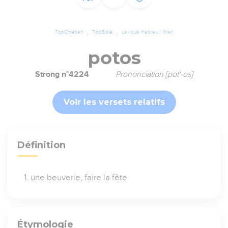
TopChrétien
TopBible
Lexique Hébreu / Grec
potos
Strong n°4224
Prononciation [pot'-os]
Voir les versets relatifs
Définition
une beuverie, faire la fête
Étymologie