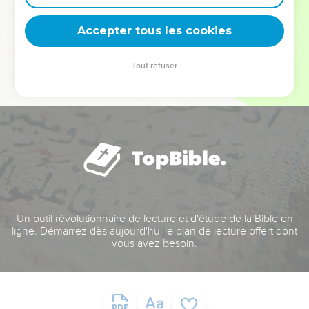
deviennent vos tremplins. Que vous guidiez un ministère, une
équipe, un groupe ou une famille, leur expérience est faite
Accepter tous les cookies
pour vous.
Tout refuser
Je découvre l’événement
Un outil révolutionnaire de lecture et d'étude de la Bible en
ligne. Démarrez dès aujourd'hui le plan de lecture offert dont
vous avez besoin.