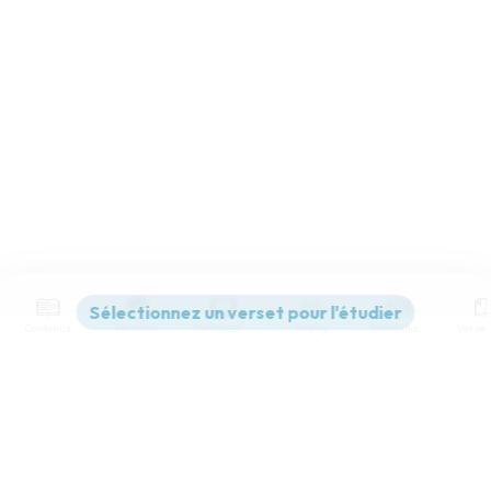
Contenus
Versions
Commentaires
Strong
Dictionnaire
Paramètres de lecture
Afficher les numéros de versets