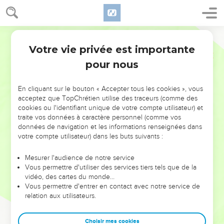
Votre vie privée est importante
pour nous
NE MANQUEZ PAS L’ÉVÉNEMENT
En cliquant sur le bouton « Accepter tous les cookies », vous
DE L’ANNÉE !
acceptez que TopChrétien utilise des traceurs (comme des
cookies ou l'identifiant unique de votre compte utilisateur) et
ET SI LEURS ERREURS POUVAIENT VOUS ÉVITER LES
traite vos données à caractère personnel (comme vos
VOTRES ?
données de navigation et les informations renseignées dans
votre compte utilisateur) dans les buts suivants :
On admire souvent les leaders pour leurs réussites, leur impact,
leur foi ou leur vision. Mais on voit moins les doutes, les erreurs
Mesurer l'audience de notre service
Vous permettre d'utiliser des services tiers tels que de la
et les saisons difficiles qu'ils ont traversés, alors même que ce
vidéo, des cartes du monde…
sont elles qui les ont façonnés.
Vous permettre d'entrer en contact avec notre service de
relation aux utilisateurs.
Dans cette conférence, leaders, entrepreneurs, et responsables
reviennent sur les erreurs marquantes de leur parcours et les
clés pour avancer avec plus de sagesse afin que leurs erreurs
Choisir mes cookies