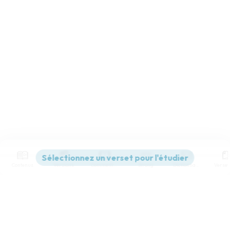
Contenus
Versions
Commentaires
Strong
Dictionnaire
Paramètres de lecture
Afficher les numéros de versets