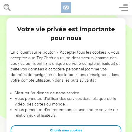
Votre vie privée est importante
pour nous
NE MANQUEZ PAS L’ÉVÉNEMENT
En cliquant sur le bouton « Accepter tous les cookies », vous
DE L’ANNÉE !
acceptez que TopChrétien utilise des traceurs (comme des
cookies ou l'identifiant unique de votre compte utilisateur) et
ET SI LEURS ERREURS POUVAIENT VOUS ÉVITER LES
traite vos données à caractère personnel (comme vos
VOTRES ?
données de navigation et les informations renseignées dans
votre compte utilisateur) dans les buts suivants :
On admire souvent les leaders pour leurs réussites, leur impact,
leur foi ou leur vision. Mais on voit moins les doutes, les erreurs
Mesurer l'audience de notre service
Vous permettre d'utiliser des services tiers tels que de la
et les saisons difficiles qu'ils ont traversés, alors même que ce
vidéo, des cartes du monde…
sont elles qui les ont façonnés.
Vous permettre d'entrer en contact avec notre service de
relation aux utilisateurs.
Dans cette conférence, leaders, entrepreneurs, et responsables
reviennent sur les erreurs marquantes de leur parcours et les
clés pour avancer avec plus de sagesse afin que leurs erreurs
Choisir mes cookies