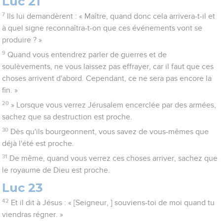
Luc 21
7
Ils lui demandèrent : « Maître, quand donc cela arrivera-t-il et
à quel signe reconnaîtra-t-on que ces événements vont se
produire ? »
9
Quand vous entendrez parler de guerres et de
soulèvements, ne vous laissez pas effrayer, car il faut que ces
choses arrivent d'abord. Cependant, ce ne sera pas encore la
fin. »
20
» Lorsque vous verrez Jérusalem encerclée par des armées,
sachez que sa destruction est proche.
30
Dès qu'ils bourgeonnent, vous savez de vous-mêmes que
déjà l'été est proche.
31
De même, quand vous verrez ces choses arriver, sachez que
le royaume de Dieu est proche.
Luc 23
42
Et il dit à Jésus : « [Seigneur, ] souviens-toi de moi quand tu
viendras régner. »