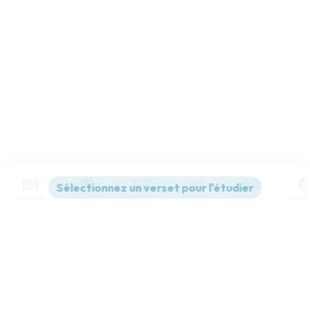
Contenus
Versions
Commentaires
Strong
Dictionnaire
Paramètres de lecture
Afficher les numéros de versets