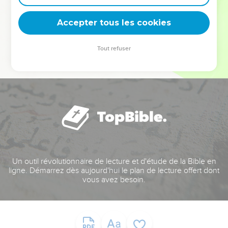
deviennent vos tremplins. Que vous guidiez un ministère, une
équipe, un groupe ou une famille, leur expérience est faite
Accepter tous les cookies
pour vous.
Tout refuser
Je découvre l’événement
Un outil révolutionnaire de lecture et d'étude de la Bible en
ligne. Démarrez dès aujourd'hui le plan de lecture offert dont
vous avez besoin.