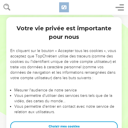
Votre vie privée est importante
pour nous
NE MANQUEZ PAS L’ÉVÉNEMENT
En cliquant sur le bouton « Accepter tous les cookies », vous
DE L’ANNÉE !
acceptez que TopChrétien utilise des traceurs (comme des
cookies ou l'identifiant unique de votre compte utilisateur) et
ET SI LEURS ERREURS POUVAIENT VOUS ÉVITER LES
traite vos données à caractère personnel (comme vos
VOTRES ?
données de navigation et les informations renseignées dans
votre compte utilisateur) dans les buts suivants :
On admire souvent les leaders pour leurs réussites, leur impact,
leur foi ou leur vision. Mais on voit moins les doutes, les erreurs
Mesurer l'audience de notre service
Vous permettre d'utiliser des services tiers tels que de la
et les saisons difficiles qu'ils ont traversés, alors même que ce
vidéo, des cartes du monde…
sont elles qui les ont façonnés.
Vous permettre d'entrer en contact avec notre service de
relation aux utilisateurs.
Dans cette conférence, leaders, entrepreneurs, et responsables
reviennent sur les erreurs marquantes de leur parcours et les
clés pour avancer avec plus de sagesse afin que leurs erreurs
Choisir mes cookies