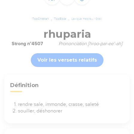
TopChrétien
TopBible
Lexique Hébreu / Grec
rhuparia
Strong n°4507
Prononciation [hroo-par-ee'-ah]
Voir les versets relatifs
Définition
rendre sale, immonde, crasse, saleté
souiller, déshonorer