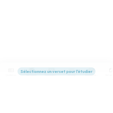
Contenus
Versions
Commentaires
Strong
Dictionnaire
Paramètres de lecture
Afficher les numéros de versets