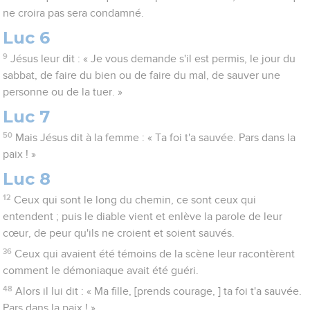
ne croira pas sera condamné.
Luc 6
9
Jésus leur dit : « Je vous demande s'il est permis, le jour du
sabbat, de faire du bien ou de faire du mal, de sauver une
personne ou de la tuer. »
Luc 7
50
Mais Jésus dit à la femme : « Ta foi t'a sauvée. Pars dans la
paix ! »
Luc 8
12
Ceux qui sont le long du chemin, ce sont ceux qui
entendent ; puis le diable vient et enlève la parole de leur
cœur, de peur qu'ils ne croient et soient sauvés.
36
Ceux qui avaient été témoins de la scène leur racontèrent
comment le démoniaque avait été guéri.
48
Alors il lui dit : « Ma fille, [prends courage, ] ta foi t'a sauvée.
Pars dans la paix ! »