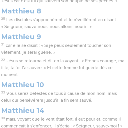
Jésus car c'est lui qui sauvera son peuple de ses péchés. »
Matthieu 8
25
Les disciples s'approchèrent et le réveillèrent en disant :
« Seigneur, sauve-nous, nous allons mourir ! »
Matthieu 9
21
car elle se disait : « Si je peux seulement toucher son
vêtement, je serai guérie. »
22
Jésus se retourna et dit en la voyant : « Prends courage, ma
fille, ta foi t'a sauvée. » Et cette femme fut guérie dès ce
moment.
Matthieu 10
22
Vous serez détestés de tous à cause de mon nom, mais
celui qui persévérera jusqu'à la fin sera sauvé.
Matthieu 14
30
mais, voyant que le vent était fort, il eut peur et, comme il
commençait à s'enfoncer, il s'écria : « Seigneur, sauve-moi ! »