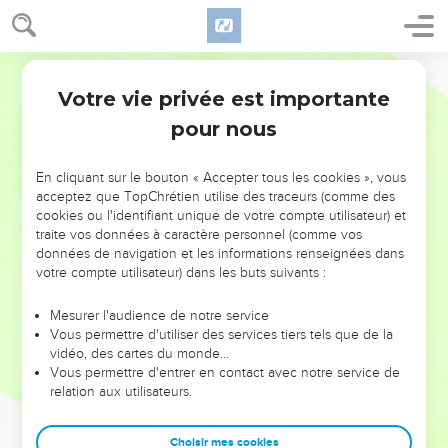
Votre vie privée est importante
pour nous
NE MANQUEZ PAS L’ÉVÉNEMENT
En cliquant sur le bouton « Accepter tous les cookies », vous
DE L’ANNÉE !
acceptez que TopChrétien utilise des traceurs (comme des
cookies ou l'identifiant unique de votre compte utilisateur) et
ET SI LEURS ERREURS POUVAIENT VOUS ÉVITER LES
traite vos données à caractère personnel (comme vos
VOTRES ?
données de navigation et les informations renseignées dans
votre compte utilisateur) dans les buts suivants :
On admire souvent les leaders pour leurs réussites, leur impact,
leur foi ou leur vision. Mais on voit moins les doutes, les erreurs
Mesurer l'audience de notre service
Vous permettre d'utiliser des services tiers tels que de la
et les saisons difficiles qu'ils ont traversés, alors même que ce
vidéo, des cartes du monde…
sont elles qui les ont façonnés.
Vous permettre d'entrer en contact avec notre service de
relation aux utilisateurs.
Dans cette conférence, leaders, entrepreneurs, et responsables
reviennent sur les erreurs marquantes de leur parcours et les
clés pour avancer avec plus de sagesse afin que leurs erreurs
Choisir mes cookies