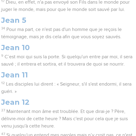
17
Dieu, en effet, n'a pas envoyé son Fils dans le monde pour
juger le monde, mais pour que le monde soit sauvé par lui.
Jean 5
34
Pour ma part, ce n'est pas d'un homme que je reçois le
témoignage, mais je dis cela afin que vous soyez sauvés.
Jean 10
9
C’est moi qui suis la porte. Si quelqu'un entre par moi, il sera
sauvé ; il entrera et sortira, et il trouvera de quoi se nourrir.
Jean 11
12
Les disciples lui dirent : « Seigneur, s'il s'est endormi, il sera
guéri. »
Jean 12
27
Maintenant mon âme est troublée. Et que dirai-je ? Père,
délivre-moi de cette heure ? Mais c'est pour cela que je suis
venu jusqu'à cette heure.
47
Si quelqu'un entend mes paroles mais n’y croit pas, ce n'est