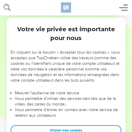
Votre vie privée est importante
pour nous
NE MANQUEZ PAS L’ÉVÉNEMENT
En cliquant sur le bouton « Accepter tous les cookies », vous
DE L’ANNÉE !
acceptez que TopChrétien utilise des traceurs (comme des
cookies ou l'identifiant unique de votre compte utilisateur) et
ET SI LEURS ERREURS POUVAIENT VOUS ÉVITER LES
traite vos données à caractère personnel (comme vos
VOTRES ?
données de navigation et les informations renseignées dans
votre compte utilisateur) dans les buts suivants :
On admire souvent les leaders pour leurs réussites, leur impact,
leur foi ou leur vision. Mais on voit moins les doutes, les erreurs
Mesurer l'audience de notre service
Vous permettre d'utiliser des services tiers tels que de la
et les saisons difficiles qu'ils ont traversés, alors même que ce
vidéo, des cartes du monde…
sont elles qui les ont façonnés.
Vous permettre d'entrer en contact avec notre service de
relation aux utilisateurs.
Dans cette conférence, leaders, entrepreneurs, et responsables
reviennent sur les erreurs marquantes de leur parcours et les
clés pour avancer avec plus de sagesse afin que leurs erreurs
Choisir mes cookies