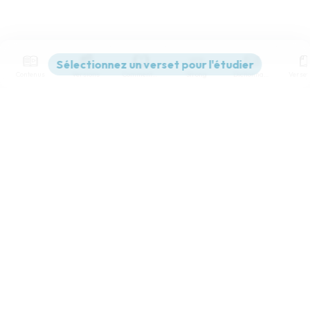
Contenus
Versions
Commentaires
Strong
Dictionnaire
Paramètres de lecture
Afficher les numéros de versets
Mode dyslexique
Désactivé
Simple
Coul
eur
Police d'écriture
Serif
Sans-serif