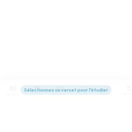
Contenus
Versions
Commentaires
Strong
Dictionnaire
Paramètres de lecture
Afficher les numéros de versets