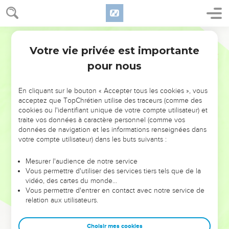
Votre vie privée est importante
pour nous
NE MANQUEZ PAS L’ÉVÉNEMENT
En cliquant sur le bouton « Accepter tous les cookies », vous
DE L’ANNÉE !
acceptez que TopChrétien utilise des traceurs (comme des
cookies ou l'identifiant unique de votre compte utilisateur) et
ET SI LEURS ERREURS POUVAIENT VOUS ÉVITER LES
traite vos données à caractère personnel (comme vos
VOTRES ?
données de navigation et les informations renseignées dans
votre compte utilisateur) dans les buts suivants :
On admire souvent les leaders pour leurs réussites, leur impact,
leur foi ou leur vision. Mais on voit moins les doutes, les erreurs
Mesurer l'audience de notre service
Vous permettre d'utiliser des services tiers tels que de la
et les saisons difficiles qu'ils ont traversés, alors même que ce
vidéo, des cartes du monde…
sont elles qui les ont façonnés.
Vous permettre d'entrer en contact avec notre service de
relation aux utilisateurs.
Dans cette conférence, leaders, entrepreneurs, et responsables
reviennent sur les erreurs marquantes de leur parcours et les
clés pour avancer avec plus de sagesse afin que leurs erreurs
Choisir mes cookies