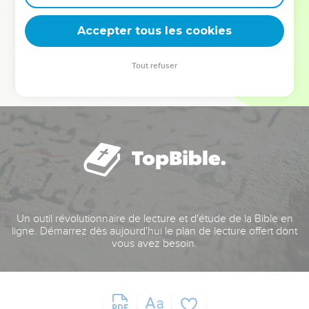
deviennent vos tremplins. Que vous guidiez un ministère, une
équipe, un groupe ou une famille, leur expérience est faite
Accepter tous les cookies
pour vous.
Tout refuser
Je découvre l’événement
Un outil révolutionnaire de lecture et d'étude de la Bible en
ligne. Démarrez dès aujourd'hui le plan de lecture offert dont
vous avez besoin.