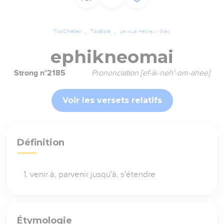
TopChrétien
TopBible
Lexique Hébreu / Grec
ephikneomai
Strong n°2185
Prononciation [ef-ik-neh'-om-ahee]
Voir les versets relatifs
Définition
venir à, parvenir jusqu'à, s'étendre
Étymologie