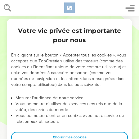
Votre vie privée est importante
pour nous
NE MANQUEZ PAS L’ÉVÉNEMENT
En cliquant sur le bouton « Accepter tous les cookies », vous
DE L’ANNÉE !
acceptez que TopChrétien utilise des traceurs (comme des
cookies ou l'identifiant unique de votre compte utilisateur) et
ET SI LEURS ERREURS POUVAIENT VOUS ÉVITER LES
traite vos données à caractère personnel (comme vos
VOTRES ?
données de navigation et les informations renseignées dans
votre compte utilisateur) dans les buts suivants :
On admire souvent les leaders pour leurs réussites, leur impact,
leur foi ou leur vision. Mais on voit moins les doutes, les erreurs
Mesurer l'audience de notre service
Vous permettre d'utiliser des services tiers tels que de la
et les saisons difficiles qu'ils ont traversés, alors même que ce
vidéo, des cartes du monde…
sont elles qui les ont façonnés.
Vous permettre d'entrer en contact avec notre service de
relation aux utilisateurs.
Dans cette conférence, leaders, entrepreneurs, et responsables
reviennent sur les erreurs marquantes de leur parcours et les
clés pour avancer avec plus de sagesse afin que leurs erreurs
Choisir mes cookies