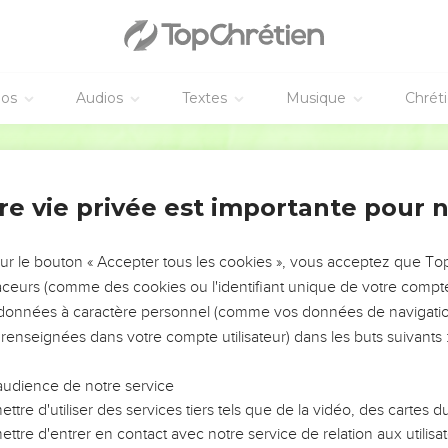
éos
Audios
Textes
Musique
Chrét
re vie privée est importante pour 
NEMENT DE L’ANNÉE !
ÉVITER LES VOTRES ?
sur le bouton « Accepter tous les cookies », vous acceptez que T
traceurs (comme des cookies ou l'identifiant unique de votre compte 
tes, leur impact, leur foi ou leur vision. Mais on voit
s données à caractère personnel (comme vos données de navigatio
fficiles qu'ils ont traversés, alors même que ce sont
 renseignées dans votre compte utilisateur) dans les buts suivants 
audience de notre service
s, et responsables reviennent sur les erreurs
 avancer avec plus de sagesse afin que leurs erreurs
ttre d'utiliser des services tiers tels que de la vidéo, des cartes
un ministère, une équipe, un groupe ou une famille,
ttre d'entrer en contact avec notre service de relation aux utilisat