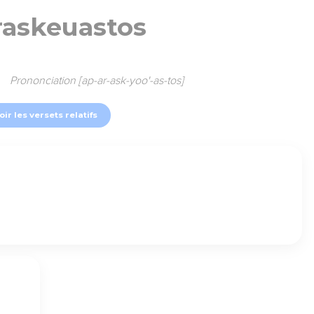
raskeuastos
Prononciation [ap-ar-ask-yoo'-as-tos]
oir les versets relatifs