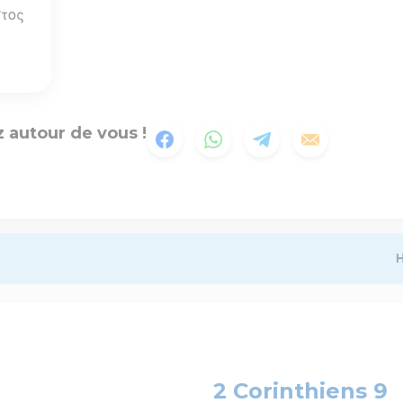
τος
 autour de vous !
H
2 Corinthiens 9