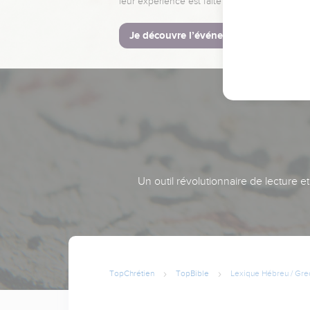
leur expérience est faite pour vous.
Je découvre l’événement
Un outil révolutionnaire de lecture e
TopChrétien
TopBible
Lexique Hébreu / Gre