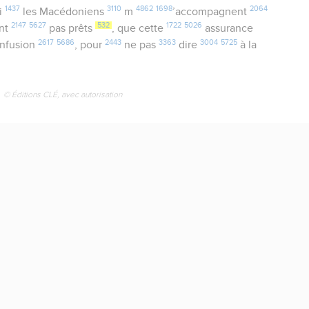
1437
3110
4862
1698
2064
si
les Macédoniens
m
’accompagnent
2147
5627
532
1722
5026
nt
pas prêts
, que cette
assurance
2617
5686
2443
3363
3004
5725
nfusion
, pour
ne pas
dire
à la
© Éditions CLÉ, avec autorisation