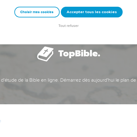
Accepter tous les cookies
Choisir mes cookies
Tout refuser
t d'étude de la Bible en ligne. Démarrez dès aujourd'hui le plan de
c