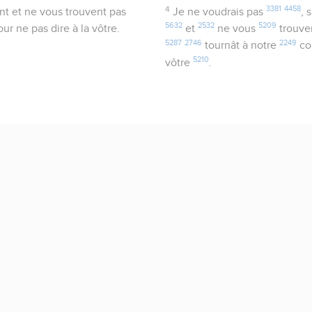
4
3381
4458
t et ne vous trouvent pas
Je ne voudrais pas
, 
5632
2532
5209
ur ne pas dire à la vôtre.
et
ne vous
trouve
5287
2746
2249
tournât à notre
co
5210
vôtre
.