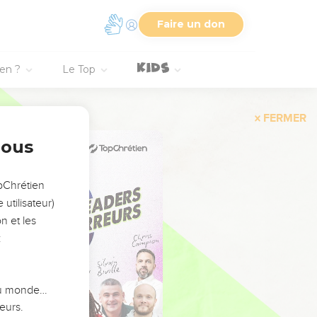
Faire un don
ien ?
Le Top
FERMER
nous
opChrétien
utilisateur)
n et les
:
 du monde…
eurs.