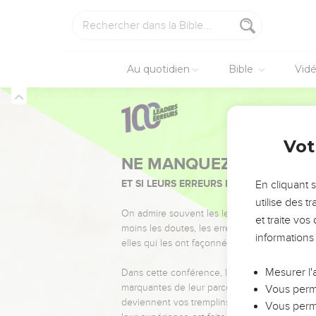
Au quotidien
Bible
Vid
Vot
NE MANQUEZ PAS L’ÉVÉ
ET SI LEURS ERREURS POUVAIENT VOUS 
En cliquant 
utilise des 
On admire souvent les leaders pour leurs réussi
et traite vo
moins les doutes, les erreurs et les saisons di
informations
elles qui les ont façonnés.
Mesurer l'
Dans cette conférence, leaders, entrepreneur
marquantes de leur parcours et les clés pour
Vous perme
deviennent vos tremplins. Que vous guidiez 
Vous perme