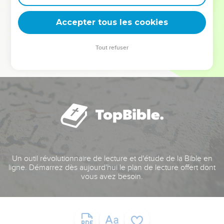
deviennent vos tremplins. Que vous guidiez un ministère, une
équipe, un groupe ou une famille, leur expérience est faite
Accepter tous les cookies
pour vous.
Tout refuser
Je découvre l’événement
Un outil révolutionnaire de lecture et d'étude de la Bible en
ligne. Démarrez dès aujourd'hui le plan de lecture offert dont
vous avez besoin.