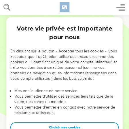
Votre vie privée est importante
pour nous
NE MANQUEZ PAS L’ÉVÉNEMENT
En cliquant sur le bouton « Accepter tous les cookies », vous
DE L’ANNÉE !
acceptez que TopChrétien utilise des traceurs (comme des
cookies ou l'identifiant unique de votre compte utilisateur) et
ET SI LEURS ERREURS POUVAIENT VOUS ÉVITER LES
traite vos données à caractère personnel (comme vos
VOTRES ?
données de navigation et les informations renseignées dans
votre compte utilisateur) dans les buts suivants :
On admire souvent les leaders pour leurs réussites, leur impact,
leur foi ou leur vision. Mais on voit moins les doutes, les erreurs
Mesurer l'audience de notre service
Vous permettre d'utiliser des services tiers tels que de la
et les saisons difficiles qu'ils ont traversés, alors même que ce
vidéo, des cartes du monde…
sont elles qui les ont façonnés.
Vous permettre d'entrer en contact avec notre service de
relation aux utilisateurs.
Dans cette conférence, leaders, entrepreneurs, et responsables
reviennent sur les erreurs marquantes de leur parcours et les
clés pour avancer avec plus de sagesse afin que leurs erreurs
Choisir mes cookies