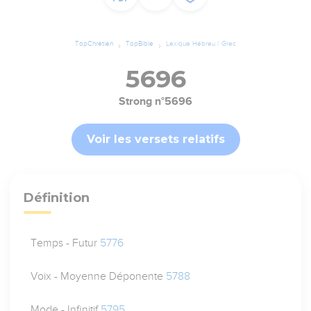
TopChrétien
TopBible
Lexique Hébreu / Grec
5696
Strong n°5696
Voir les versets relatifs
Définition
Temps - Futur
5776
Voix - Moyenne Déponente
5788
Mode - Infinitif
5795