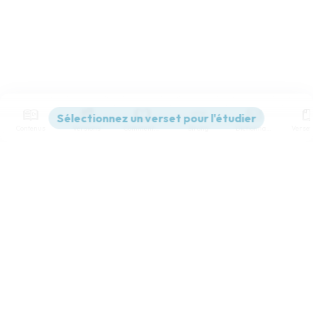
Contenus
Versions
Commentaires
Strong
Dictionnaire
Paramètres de lecture
Afficher les numéros de versets
Mode dyslexique
Désactivé
Simple
Coul
eur