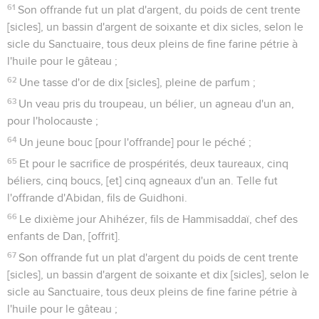
61
Son offrande fut un plat d'argent, du poids de cent trente
[sicles], un bassin d'argent de soixante et dix sicles, selon le
sicle du Sanctuaire, tous deux pleins de fine farine pétrie à
l'huile pour le gâteau ;
62
Une tasse d'or de dix [sicles], pleine de parfum ;
63
Un veau pris du troupeau, un bélier, un agneau d'un an,
pour l'holocauste ;
64
Un jeune bouc [pour l'offrande] pour le péché ;
65
Et pour le sacrifice de prospérités, deux taureaux, cinq
béliers, cinq boucs, [et] cinq agneaux d'un an. Telle fut
l'offrande d'Abidan, fils de Guidhoni.
66
Le dixième jour Ahihézer, fils de Hammisaddaï, chef des
enfants de Dan, [offrit].
67
Son offrande fut un plat d'argent du poids de cent trente
[sicles], un bassin d'argent de soixante et dix [sicles], selon le
sicle au Sanctuaire, tous deux pleins de fine farine pétrie à
l'huile pour le gâteau ;