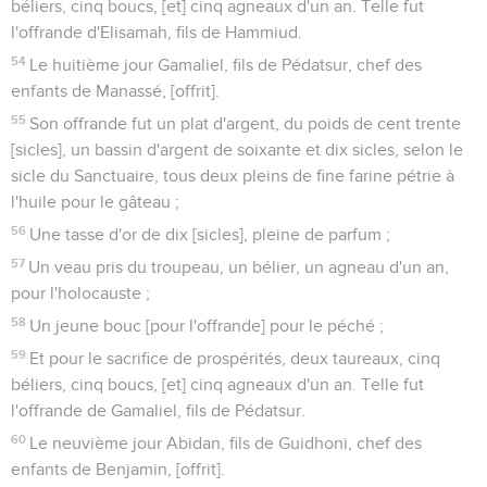
béliers, cinq boucs, [et] cinq agneaux d'un an. Telle fut
l'offrande d'Elisamah, fils de Hammiud.
54
Le huitième jour Gamaliel, fils de Pédatsur, chef des
enfants de Manassé, [offrit].
55
Son offrande fut un plat d'argent, du poids de cent trente
[sicles], un bassin d'argent de soixante et dix sicles, selon le
sicle du Sanctuaire, tous deux pleins de fine farine pétrie à
l'huile pour le gâteau ;
56
Une tasse d'or de dix [sicles], pleine de parfum ;
57
Un veau pris du troupeau, un bélier, un agneau d'un an,
pour l'holocauste ;
58
Un jeune bouc [pour l'offrande] pour le péché ;
59
Et pour le sacrifice de prospérités, deux taureaux, cinq
béliers, cinq boucs, [et] cinq agneaux d'un an. Telle fut
l'offrande de Gamaliel, fils de Pédatsur.
60
Le neuvième jour Abidan, fils de Guidhoni, chef des
enfants de Benjamin, [offrit].