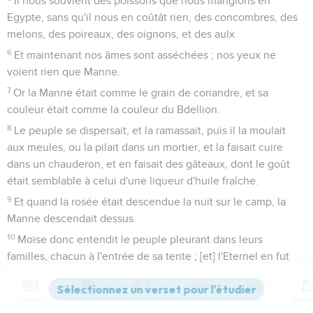
Il nous souvient des poissons que nous mangions en
Egypte, sans qu'il nous en coûtât rien, des concombres, des
melons, des poireaux, des oignons, et des aulx.
6
Et maintenant nos âmes sont asséchées ; nos yeux ne
voient rien que Manne.
7
Or la Manne était comme le grain de coriandre, et sa
couleur était comme la couleur du Bdellion.
8
Le peuple se dispersait, et la ramassait, puis il la moulait
aux meules, ou la pilait dans un mortier, et la faisait cuire
dans un chauderon, et en faisait des gâteaux, dont le goût
était semblable à celui d'une liqueur d'huile fraîche.
9
Et quand la rosée était descendue la nuit sur le camp, la
Manne descendait dessus.
10
Moïse donc entendit le peuple pleurant dans leurs
familles, chacun à l'entrée de sa tente ; [et] l'Eternel en fut
extrêmement irrité, et Moïse en fut affligé.
11
Et Moïse dit à l'Eternel : Pourquoi as-tu affligé ton
Contenus
Versions
Commentaires
Strong
Dictionnaire
serviteur ? et pourquoi n'ai-je pas trouvé grâce devant toi,