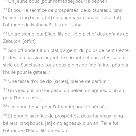
Un jeune bouc [pour l'offrande] pour le péché ;
23
Et pour le sacrifice de prospérités, deux taureaux, cinq
béliers, cinq boucs, [et] cinq agneaux d'un an. Telle [fut]
l'offrande de Nathanaël, fils de Tsuhar.
24
Le troisième jour Eliab, fils de Hélon, chef des enfants de
Zabulon, [offrit].
25
Son offrande fut un plat d'argent, du poids de cent trente
[sicles], un bassin d'argent de soixante et dix sicles, selon le
sicle du Sanctuaire, tous deux pleins de fine farine, pétrie à
l'huile pour le gâteau ;
26
Une tasse d'or de dix [sicles], pleine de parfum ;
27
Un veau pris du troupeau, un bélier, un agneau d'un an,
pour l'holocauste ;
28
Un jeune bouc [pour l'offrande] pour le péché ;
29
Et pour le sacrifice de prospérités, deux taureaux, cinq
béliers, cinq boucs, [et] cinq agneaux d'un an. Telle fut
l'offrande d'Eliab, fils de Hélon.