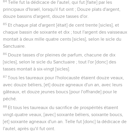
84
Telle fut la dédicace de l'autel, qui fut [faite] par les
principaux d'Israël, lorsqu'il fut oint ; Douze plats d'argent,
douze bassins d'argent, douze tasses d'or.
85
Et chaque plat d'argent [était] de cent trente [sicles], et
chaque bassin de soixante et dix ; tout l'argent des vaisseaux
montait à deux mille quatre cents [sicles], selon le sicle du
Sanctuaire.
86
Douze tasses d'or pleines de parfum, chacune de dix
[sicles], selon le sicle du Sanctuaire ; tout l'or [donc] des
tasses montait à six-vingt [sicles].
87
Tous les taureaux pour l'holocauste étaient douze veaux,
avec douze béliers, [et] douze agneaux d'un an, avec leurs
gâteaux, et douze jeunes boucs [pour l'offrande] pour le
péché.
88
Et tous les taureaux du sacrifice de prospérités étaient
vingt-quatre veaux, [avec] soixante béliers, soixante boucs,
[et] soixante agneaux d'un an. Telle fut [donc] la dédicace de
l'autel, après qu'il fut oint.