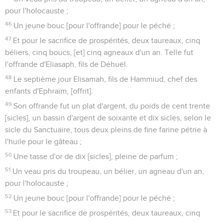
pour l'holocauste ;
46
Un jeune bouc [pour l'offrande] pour le péché ;
47
Et pour le sacrifice de prospérités, deux taureaux, cinq
béliers, cinq boucs, [et] cinq agneaux d'un an. Telle fut
l'offrande d'Eliasaph, fils de Déhuël.
48
Le septième jour Elisamah, fils de Hammiud, chef des
enfants d'Ephraïm, [offrit].
49
Son offrande fut un plat d'argent, du poids de cent trente
[sicles], un bassin d'argent de soixante et dix sicles, selon le
sicle du Sanctuaire, tous deux pleins de fine farine pétrie à
l'huile pour le gâteau ;
50
Une tasse d'or de dix [sicles], pleine de parfum ;
51
Un veau pris du troupeau, un bélier, un agneau d'un an,
pour l'holocauste ;
52
Un jeune bouc [pour l'offrande] pour le péché ;
53
Et pour le sacrifice de prospérités, deux taureaux, cinq