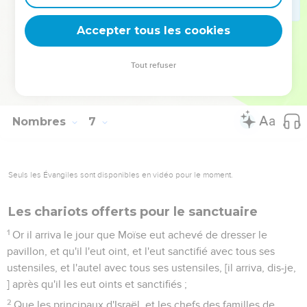
24
L'Eternel te bénisse, et te garde.
Accepter tous les cookies
25
L'Eternel fasse luire sa face sur toi, et te fasse grâce.
26
L'Eternel tourne sa face vers toi, et te donne la paix.
Tout refuser
27
Ils mettront donc mon Nom sur les enfants d'Israël, et je
les bénirai.
Nombres
7
Seuls les Évangiles sont disponibles en vidéo pour le moment.
Les chariots offerts pour le sanctuaire
1
Or il arriva le jour que Moïse eut achevé de dresser le
pavillon, et qu'il l'eut oint, et l'eut sanctifié avec tous ses
ustensiles, et l'autel avec tous ses ustensiles, [il arriva, dis-je,
] après qu'il les eut oints et sanctifiés ;
2
Que les principaux d'Israël, et les chefs des familles de