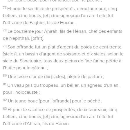
77
Et pour le sacrifice de prospérités, deux taureaux, cinq
béliers, cinq boucs, [et] cinq agneaux d'un an. Telle fut
l'offrande de Paghiel, fils de Hocran.
78
Le douzième jour Ahirah, fils de Hénan, chef des enfants
de Nephthali, [offrit].
79
Son offrande fut un plat d'argent du poids de cent trente
[sicles], un bassin d'argent de soixante et dix sicles, selon le
sicle du Sanctuaire, tous deux pleins de fine farine pétrie à
l'huile pour le gâteau ;
80
Une tasse d'or de dix [sicles], pleine de parfum ;
81
Un veau pris du troupeau, un bélier, un agneau d'un an,
pour l'holocauste ;
82
Un jeune bouc [pour l'offrande] pour le péché ;
83
Et pour le sacrifice de prospérités, deux taureaux, cinq
béliers, cinq boucs, [et] cinq agneaux d'un an. Telle fut
l'offrande d'Ahirah, fils de Hénan.