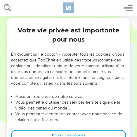
Et le Sacrificateur prendra l'épaule bouillie du bélier, et un
gâteau sans levain de la corbeille, et un beignet sans levain,
et les mettra sur les paumes des mains du Nazarien, après
Martin
qu'il se sera fait raser son Nazaréat.
Votre vie privée est importante
20
Nombres
6
Et le Sacrificateur tournoiera ces choses en offrande
pour nous
tournoyée devant l'Eternel ; c'est une chose sainte qui
appartient au Sacrificateur, avec la poitrine de tournoiement,
et l'épaule d'élévation, après quoi le Nazarien pourra boire
En cliquant sur le bouton « Accepter tous les cookies », vous
acceptez que TopChrétien utilise des traceurs (comme des
du vin.
cookies ou l'identifiant unique de votre compte utilisateur) et
21
Telle est la loi du Nazarien qui aura voué à l'Eternel son
traite vos données à caractère personnel (comme vos
offrande pour son Nazaréat, outre ce qu'il aura [encore]
données de navigation et les informations renseignées dans
votre compte utilisateur) dans les buts suivants :
moyen d'offrir ; il fera selon son voeu qu'il aura voué, suivant
la loi de son Nazaréat.
Mesurer l'audience de notre service
Vous permettre d'utiliser des services tiers tels que de la
La formule de bénédiction
vidéo, des cartes du monde…
Vous permettre d'entrer en contact avec notre service de
22
L'Eternel parla aussi à Moïse, en disant :
relation aux utilisateurs.
23
Parle à Aaron et à ses fils, et leur dis : Vous bénirez ainsi
les enfants d'Israël, en leur disant :
Choisir mes cookies