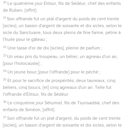
30
Le quatrième jour Elitsur, fils de Sédéur, chef des enfants
de Ruben, [offrit].
31
Son offrande fut un plat d'argent du poids de cent trente
[sicles], un bassin d'argent de soixante et dix sicles, selon le
sicle du Sanctuaire, tous deux pleins de fine farine, pétrie à
l'huile pour le gâteau ;
32
Une tasse d'or de dix [sicles], pleine de parfum ;
33
Un veau pris du troupeau, un bélier, un agneau d'un an,
[pour l'holocauste] ;
34
Un jeune bouc [pour l'offrande] pour le péché ;
35
Et pour le sacrifice de prospérités, deux taureaux, cinq
béliers, cinq boucs, [et] cinq agneaux d'un an. Telle fut
l'offrande d'Elitsur, fils de Sédéur.
36
Le cinquième jour Sélumiel, fils de Tsurisaddaï, chef des
enfants de Siméon, [offrit].
37
Son offrande fut un plat d'argent, du poids de cent trente
[sicles], un bassin d'argent de soixante et dix sicles, selon le