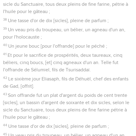
sicle du Sanctuaire, tous deux pleins de fine farine, pétrie à
l'huile pour le gâteau ;
38
Une tasse d'or de dix [sicles], pleine de parfum ;
39
Un veau pris du troupeau, un bélier, un agneau d'un an,
pour l'holocauste ;
40
Un jeune bouc [pour l'offrande] pour le péché ;
41
Et pour le sacrifice de prospérités, deux taureaux, cinq
béliers, cinq boucs, [et] cinq agneaux d'un an. Telle fut
l'offrande de Sélumiel, fils de Tsurisaddaï.
42
Le sixième jour Eliasaph, fils de Déhuël, chef des enfants
de Gad, [offrit].
43
Son offrande fut un plat d'argent du poids de cent trente
[sicles], un bassin d'argent de soixante et dix sicles, selon le
sicle du Sanctuaire, tous deux pleins de fine farine pétrie à
l'huile pour le gâteau ;
44
Une tasse d'or de dix [sicles], pleine de parfum ;
45
Un veau pris du troupeau, un bélier, un agneau d'un an,