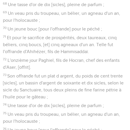
68
Une tasse d'or de dix [sicles], pleine de parfum ;
69
Un veau pris du troupeau, un bélier, un agneau d'un an,
pour l'holocauste ;
70
Un jeune bouc [pour l'offrande] pour le péché ;
71
Et pour le sacrifice de prospérités, deux taureaux, cinq
béliers, cinq boucs, [et] cinq agneaux d'un an. Telle fut
l'offrande d'Ahihézer, fils de Hammisaddaï.
72
L'onzième jour Paghiel, fils de Hocran, chef des enfants
d'Aser, [offrit].
73
Son offrande fut un plat d argent, du poids de cent trente
[sicles], un bassin d'argent de soixante et dix sicles, selon le
sicle du Sanctuaire, tous deux pleins de fine farine pétrie à
l'huile pour le gâteau ;
74
Une tasse d'or de dix [sicles], pleine de parfum ;
75
Un veau pris du troupeau, un bélier, un agneau d'un an,
pour l'holocauste ;
76
Un jeune bouc [pour l'offrande] pour le péché ;