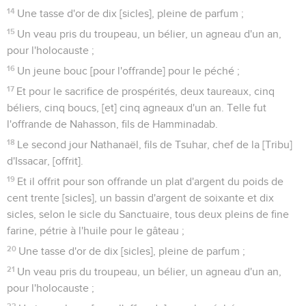
14
Une tasse d'or de dix [sicles], pleine de parfum ;
15
Un veau pris du troupeau, un bélier, un agneau d'un an,
pour l'holocauste ;
16
Un jeune bouc [pour l'offrande] pour le péché ;
17
Et pour le sacrifice de prospérités, deux taureaux, cinq
béliers, cinq boucs, [et] cinq agneaux d'un an. Telle fut
l'offrande de Nahasson, fils de Hamminadab.
18
Le second jour Nathanaël, fils de Tsuhar, chef de la [Tribu]
d'Issacar, [offrit].
19
Et il offrit pour son offrande un plat d'argent du poids de
cent trente [sicles], un bassin d'argent de soixante et dix
sicles, selon le sicle du Sanctuaire, tous deux pleins de fine
farine, pétrie à l'huile pour le gâteau ;
20
Une tasse d'or de dix [sicles], pleine de parfum ;
21
Un veau pris du troupeau, un bélier, un agneau d'un an,
pour l'holocauste ;
22