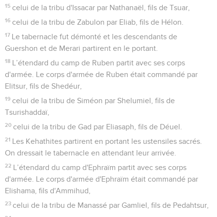
15
celui de la tribu d'Issacar par Nathanaël, fils de Tsuar,
16
celui de la tribu de Zabulon par Eliab, fils de Hélon.
17
Le tabernacle fut démonté et les descendants de
Guershon et de Merari partirent en le portant.
18
L’étendard du camp de Ruben partit avec ses corps
d'armée. Le corps d'armée de Ruben était commandé par
Elitsur, fils de Shedéur,
19
celui de la tribu de Siméon par Shelumiel, fils de
Tsurishaddaï,
20
celui de la tribu de Gad par Eliasaph, fils de Déuel.
21
Les Kehathites partirent en portant les ustensiles sacrés.
On dressait le tabernacle en attendant leur arrivée.
22
L’étendard du camp d'Ephraïm partit avec ses corps
d'armée. Le corps d'armée d'Ephraïm était commandé par
Elishama, fils d'Ammihud,
23
celui de la tribu de Manassé par Gamliel, fils de Pedahtsur,