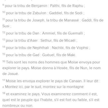
9
pour la tribu de Benjamin : Palthi, fils de Raphu ;
10
pour la tribu de Zabulon : Gaddiel, fils de Sodi ;
11
pour la tribu de Joseph, la tribu de Manassé : Gaddi, fils de
Susi ;
12
pour la tribu de Dan : Ammiel, fils de Guemalli ;
13
pour la tribu d'Aser : Sethur, fils de Micaël ;
14
pour la tribu de Nephthali : Nachbi, fils de Vophsi ;
15
pour la tribu de Gad : Guéuel, fils de Maki.
16
Tels sont les noms des hommes que Moïse envoya pour
explorer le pays. Moïse donna à Hosée, fils de Nun, le nom
de Josué.
17
Moïse les envoya explorer le pays de Canaan. Il leur dit :
« Montez ici, par le sud, montez sur la montagne
18
et examinez le pays. Vous examinerez comment il est,
quel est le peuple qui l'habite, s'il est fort ou faible, s'il est
nombreux ou non.