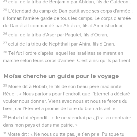
24
celui de la tribu de Benjamin par Abidan, fils de Guideoni.
25
L’étendard du camp de Dan partit avec ses corps d'armée :
il formait l'arrière-garde de tous les camps. Le corps d'armée
de Dan était commandé par Ahiézer, fils d'Ammishaddaï,
26
celui de la tribu d'Aser par Paguiel, fils d'Ocran,
27
celui de la tribu de Nephthali par Ahira, fils d'Enan.
28
Tel fut l'ordre d'après lequel les Israélites se mirent en
marche selon leurs corps d'armée. C'est ainsi qu'ils partirent.
Moïse cherche un guide pour le voyage
29
Moïse dit à Hobab, le fils de son beau-père madianite
Réuel : « Nous partons pour l’endroit que l’Eternel a déclaré
vouloir nous donner. Viens avec nous et nous te ferons du
bien, car l'Eternel a promis de faire du bien à Israël. »
30
Hobab lui répondit : « Je ne viendrai pas, j'irai au contraire
dans mon pays et dans ma patrie. »
31
Moïse dit : « Ne nous quitte pas, je t’en prie. Puisque tu