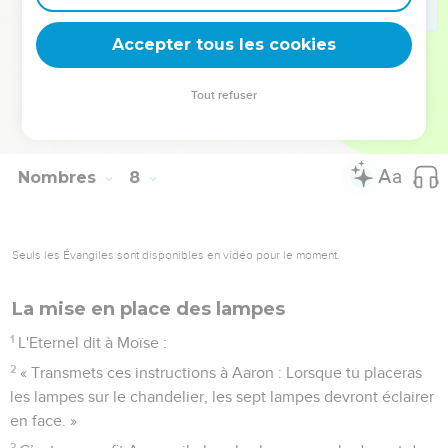
les dons pour la dédicace de l'autel, une fois qu'on l'eut
consacré par onction.
Accepter tous les cookies
89
Lorsque Moïse entrait dans la tente de la rencontre pour
parler avec l'Eternel, il entendait la voix lui parler du haut du
Tout refuser
couvercle placé sur l'arche du témoignage entre les deux
chérubins. Et il parlait avec l'Eternel.
Nombres
8
Seuls les Évangiles sont disponibles en vidéo pour le moment.
La mise en place des lampes
1
L'Eternel dit à Moïse :
2
« Transmets ces instructions à Aaron : Lorsque tu placeras
les lampes sur le chandelier, les sept lampes devront éclairer
en face. »
3