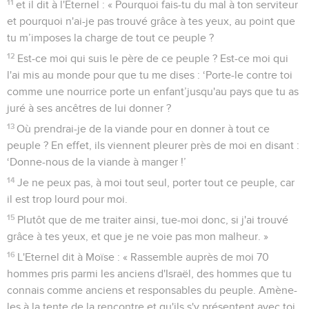
11
et il dit à l'Eternel : « Pourquoi fais-tu du mal à ton serviteur
et pourquoi n'ai-je pas trouvé grâce à tes yeux, au point que
tu m’imposes la charge de tout ce peuple ?
12
Est-ce moi qui suis le père de ce peuple ? Est-ce moi qui
l'ai mis au monde pour que tu me dises : ‘Porte-le contre toi
comme une nourrice porte un enfant’jusqu'au pays que tu as
juré à ses ancêtres de lui donner ?
13
Où prendrai-je de la viande pour en donner à tout ce
peuple ? En effet, ils viennent pleurer près de moi en disant :
‘Donne-nous de la viande à manger !’
14
Je ne peux pas, à moi tout seul, porter tout ce peuple, car
il est trop lourd pour moi.
15
Plutôt que de me traiter ainsi, tue-moi donc, si j'ai trouvé
grâce à tes yeux, et que je ne voie pas mon malheur. »
16
L'Eternel dit à Moïse : « Rassemble auprès de moi 70
hommes pris parmi les anciens d'Israël, des hommes que tu
connais comme anciens et responsables du peuple. Amène-
les à la tente de la rencontre et qu'ils s'y présentent avec toi.