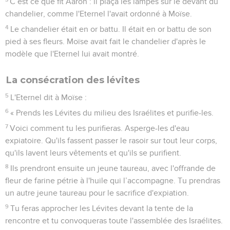
C’est ce que fit Aaron : il plaça les lampes sur le devant du
chandelier, comme l'Eternel l'avait ordonné à Moïse.
4
Le chandelier était en or battu. Il était en or battu de son
pied à ses fleurs. Moïse avait fait le chandelier d'après le
modèle que l'Eternel lui avait montré.
La consécration des lévites
5
L'Eternel dit à Moïse :
6
« Prends les Lévites du milieu des Israélites et purifie-les.
7
Voici comment tu les purifieras. Asperge-les d'eau
expiatoire. Qu'ils fassent passer le rasoir sur tout leur corps,
qu'ils lavent leurs vêtements et qu'ils se purifient.
8
Ils prendront ensuite un jeune taureau, avec l'offrande de
fleur de farine pétrie à l'huile qui l’accompagne. Tu prendras
un autre jeune taureau pour le sacrifice d'expiation.
9
Tu feras approcher les Lévites devant la tente de la
rencontre et tu convoqueras toute l'assemblée des Israélites.