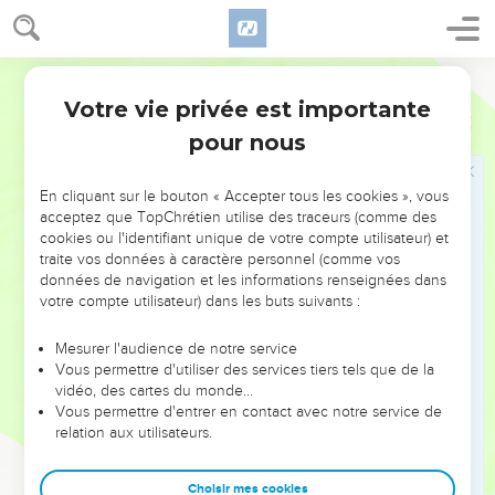
boucs et 5 agneaux d'un an. Telle fut l'offrande d'Ahira, fils
d'Enan.
Segond 21
84
Tels furent les dons des princes d'Israël pour la dédicace
Votre vie privée est importante
de l'autel, le jour où on le consacra par onction : 12 plats en
Nombres
7
argent, 12 bassins en argent, 12 coupes en or.
pour nous
85
Chaque plat en argent pesait un kilo et 300 grammes et
chaque bassin pesait 700 grammes, ce qui fit pour l'argent
En cliquant sur le bouton « Accepter tous les cookies », vous
acceptez que TopChrétien utilise des traceurs (comme des
de ces ustensiles un total de 24 kilos d’après la valeur étalon
cookies ou l'identifiant unique de votre compte utilisateur) et
du sanctuaire.
traite vos données à caractère personnel (comme vos
86
Les 12 coupes en or pleines de parfum, à 100 grammes la
données de navigation et les informations renseignées dans
votre compte utilisateur) dans les buts suivants :
coupe d’après la valeur étalon du sanctuaire, firent pour l'or
des coupes un total de 1200 grammes.
Mesurer l'audience de notre service
87
Total des animaux pour l'holocauste : 12 taureaux, 12
Vous permettre d'utiliser des services tiers tels que de la
vidéo, des cartes du monde…
béliers, 12 agneaux d'un an, avec les offrandes qui les
Vous permettre d'entrer en contact avec notre service de
accompagnaient. 12 boucs pour le sacrifice d'expiation.
relation aux utilisateurs.
88
Total des animaux pour le sacrifice de communion : 24
bœufs, 60 béliers, 60 boucs, 60 agneaux d'un an. Tels furent
Choisir mes cookies