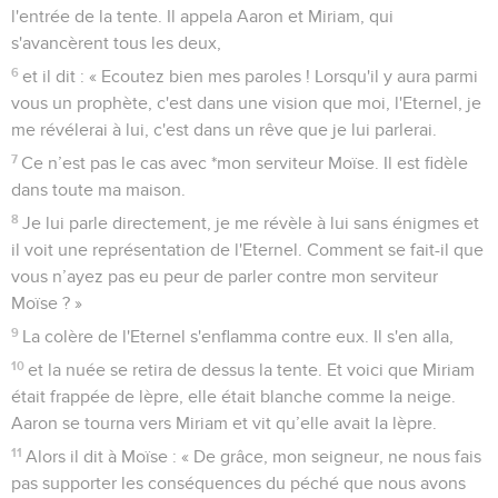
l'entrée de la tente. Il appela Aaron et Miriam, qui
s'avancèrent tous les deux,
6
et il dit : « Ecoutez bien mes paroles ! Lorsqu'il y aura parmi
vous un prophète, c'est dans une vision que moi, l'Eternel, je
me révélerai à lui, c'est dans un rêve que je lui parlerai.
7
Ce n’est pas le cas avec *mon serviteur Moïse. Il est fidèle
dans toute ma maison.
8
Je lui parle directement, je me révèle à lui sans énigmes et
il voit une représentation de l'Eternel. Comment se fait-il que
vous n’ayez pas eu peur de parler contre mon serviteur
Moïse ? »
9
La colère de l'Eternel s'enflamma contre eux. Il s'en alla,
10
et la nuée se retira de dessus la tente. Et voici que Miriam
était frappée de lèpre, elle était blanche comme la neige.
Aaron se tourna vers Miriam et vit qu’elle avait la lèpre.
11
Alors il dit à Moïse : « De grâce, mon seigneur, ne nous fais
pas supporter les conséquences du péché que nous avons