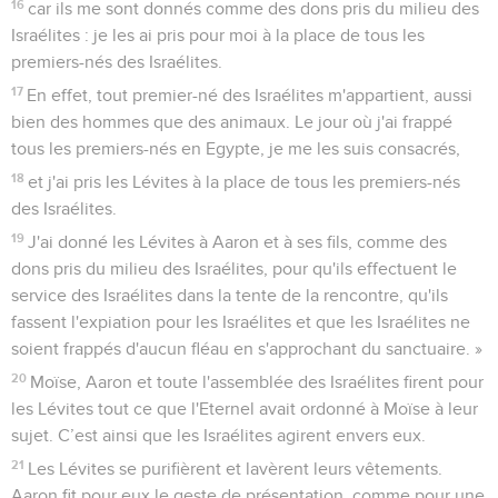
16
car ils me sont donnés comme des dons pris du milieu des
Israélites : je les ai pris pour moi à la place de tous les
premiers-nés des Israélites.
17
En effet, tout premier-né des Israélites m'appartient, aussi
bien des hommes que des animaux. Le jour où j'ai frappé
tous les premiers-nés en Egypte, je me les suis consacrés,
18
et j'ai pris les Lévites à la place de tous les premiers-nés
des Israélites.
19
J'ai donné les Lévites à Aaron et à ses fils, comme des
dons pris du milieu des Israélites, pour qu'ils effectuent le
service des Israélites dans la tente de la rencontre, qu'ils
fassent l'expiation pour les Israélites et que les Israélites ne
soient frappés d'aucun fléau en s'approchant du sanctuaire. »
20
Moïse, Aaron et toute l'assemblée des Israélites firent pour
les Lévites tout ce que l'Eternel avait ordonné à Moïse à leur
sujet. C’est ainsi que les Israélites agirent envers eux.
21
Les Lévites se purifièrent et lavèrent leurs vêtements.
Aaron fit pour eux le geste de présentation, comme pour une