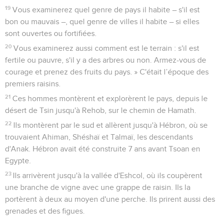
19
Vous examinerez quel genre de pays il habite – s'il est
bon ou mauvais –, quel genre de villes il habite – si elles
sont ouvertes ou fortifiées.
20
Vous examinerez aussi comment est le terrain : s'il est
fertile ou pauvre, s'il y a des arbres ou non. Armez-vous de
courage et prenez des fruits du pays. » C'était l’époque des
premiers raisins.
21
Ces hommes montèrent et explorèrent le pays, depuis le
désert de Tsin jusqu'à Rehob, sur le chemin de Hamath.
22
Ils montèrent par le sud et allèrent jusqu'à Hébron, où se
trouvaient Ahiman, Shéshaï et Talmaï, les descendants
d'Anak. Hébron avait été construite 7 ans avant Tsoan en
Egypte.
23
Ils arrivèrent jusqu'à la vallée d'Eshcol, où ils coupèrent
une branche de vigne avec une grappe de raisin. Ils la
portèrent à deux au moyen d'une perche. Ils prirent aussi des
grenades et des figues.