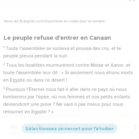
Seuls les Évangiles sont disponibles en vidéo pour le moment.
Le peuple refuse d'entrer en Canaan
1
Toute l'assemblée se souleva et poussa des cris, et le
peuple pleura pendant la nuit.
2
Tous les Israélites murmurèrent contre Moïse et Aaron, et
toute l'assemblée leur dit : « Si seulement nous étions morts
en Egypte ou dans ce désert !
3
Pourquoi l'Eternel nous fait-il aller dans ce pays où nous
tomberons par l'épée, où nos femmes et nos petits enfants
deviendront une proie ? Ne vaut-il pas mieux pour nous
retourner en Egypte ? »
4
Et ils se dirent l'un à l'autre : « Nommons un chef et
retournons en Egypte. »
Contenus
Versions
Commentaires
Strong
Dictionnaire
5
Moïse et Aaron tombèrent le visage contre terre devant