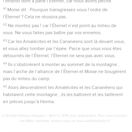
l’endroit dont a parlé l’Éternel, car nous avons péché.
41
Moïse dit : Pourquoi transgressez-vous l’ordre de
l’Éternel ? Cela ne réussira pas.
42
Ne montez pas ! car l’Éternel n’est point au milieu de
vous. Ne vous faites pas battre par vos ennemis.
43
Car les Amalécites et les Cananéens sont là devant vous,
et vous allez tomber par l’épée. Parce que vous vous êtes
détournés de l’Éternel, l’Éternel ne sera pas avec vous.
44
Ils s’obstinèrent à monter au sommet de la montagne ;
mais l’arche de l’alliance de l’Éternel et Moïse ne bougèrent
pas du milieu du camp.
45
Alors descendirent les Amalécites et les Cananéens qui
habitaient cette montagne ; ils les battirent et les taillèrent
en pièces jusqu’à Horma.
© Société biblique française – Bibli’O, 1978, avec autorisation. Pour vous procurer
une Bible imprimée, rendez-vous sur www.editionsbiblio.fr