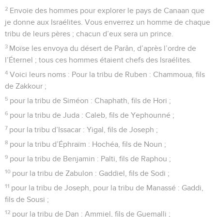
2
Envoie des hommes pour explorer le pays de Canaan que
je donne aux Israélites. Vous enverrez un homme de chaque
tribu de leurs pères ; chacun d’eux sera un prince.
3
Moïse les envoya du désert de Parân, d’après l’ordre de
l’Éternel ; tous ces hommes étaient chefs des Israélites.
4
Voici leurs noms : Pour la tribu de Ruben : Chammoua, fils
de Zakkour ;
5
pour la tribu de Siméon : Chaphath, fils de Hori ;
6
pour la tribu de Juda : Caleb, fils de Yephounné ;
7
pour la tribu d’Issacar : Yigal, fils de Joseph ;
8
pour la tribu d’Éphraïm : Hochéa, fils de Noun ;
9
pour la tribu de Benjamin : Palti, fils de Raphou ;
10
pour la tribu de Zabulon : Gaddiel, fils de Sodi ;
11
pour la tribu de Joseph, pour la tribu de Manassé : Gaddi,
fils de Sousi ;
12
pour la tribu de Dan : Ammiel, fils de Guemalli ;