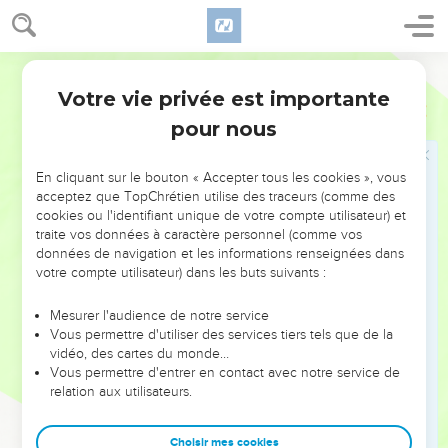
30
Et Moïse se retira dans le camp, lui et les anciens d’Israël.
Segond 1978 (Colombe)
Quibroth-Taava: les cailles
Votre vie privée est importante
Nombres
11
31
L’Éternel fit souffler un vent, qui de la mer amena des
pour nous
cailles et les rabattit sur le camp, jusqu’à environ une
journée de chemin d’un côté et environ une journée de
En cliquant sur le bouton « Accepter tous les cookies », vous
chemin de l’autre côté, autour du camp. Il y en avait environ
acceptez que TopChrétien utilise des traceurs (comme des
deux coudées au-dessus de la surface de la terre.
cookies ou l'identifiant unique de votre compte utilisateur) et
traite vos données à caractère personnel (comme vos
32
Pendant tout ce jour et toute la nuit, et pendant toute la
données de navigation et les informations renseignées dans
journée du lendemain, le peuple se leva et ramassa les
votre compte utilisateur) dans les buts suivants :
cailles ; on en ramassa au moins dix homers. Ils les
étendirent pour eux autour du camp.
Mesurer l'audience de notre service
Vous permettre d'utiliser des services tiers tels que de la
33
Comme la viande était encore entre leurs dents, sans être
vidéo, des cartes du monde…
mâchée, la colère de l’Éternel s’enflamma contre le peuple,
Vous permettre d'entrer en contact avec notre service de
et l’Éternel frappa le peuple d’une très grande plaie.
relation aux utilisateurs.
34
On donna à cet endroit le nom de Qibroth-Hattaava, parce
qu’on y ensevelit le peuple rempli de désir.
Choisir mes cookies