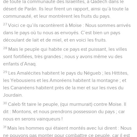
de toute la communauté des Israélites, à Qadech dans le
désert de Parân. Ils leur firent un rapport, ainsi qu’à toute la
communauté, et leur montrèrent les fruits du pays.
27
Voici ce qu’ils racontèrent à Moïse : Nous sommes arrivés
dans le pays où tu nous as envoyés. C’est bien un pays
découlant de lait et de miel, et en voici les fruits.
28
Mais le peuple qui habite ce pays est puissant, les villes
sont fortifiées, très grandes ; nous y avons même vu des
enfants d’Anaq.
29
Les Amalécites habitent le pays du Négueb ; les Hittites,
les Yebousiens et les Amoréens habitent la montagne ; et
les Cananéens habitent près de la mer et sur les rives du
Jourdain.
30
Caleb fit taire le peuple, (qui murmurait) contre Moïse. Il
dit : Montons, et nous prendrons possession du pays ; car
nous en serons vainqueurs !
31
Mais les hommes qui étaient montés avec lui dirent : Nous
ne pouvons pas monter pour combattre ce peuple, car il est