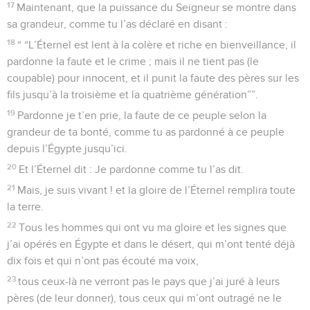
17
Maintenant, que la puissance du Seigneur se montre dans
sa grandeur, comme tu l’as déclaré en disant :
18
“ “L’Éternel est lent à la colère et riche en bienveillance, il
pardonne la faute et le crime ; mais il ne tient pas (le
coupable) pour innocent, et il punit la faute des pères sur les
fils jusqu’à la troisième et la quatrième génération””.
19
Pardonne je t’en prie, la faute de ce peuple selon la
grandeur de ta bonté, comme tu as pardonné à ce peuple
depuis l’Égypte jusqu’ici.
20
Et l’Éternel dit : Je pardonne comme tu l’as dit.
21
Mais, je suis vivant ! et la gloire de l’Éternel remplira toute
la terre.
22
Tous les hommes qui ont vu ma gloire et les signes que
j’ai opérés en Égypte et dans le désert, qui m’ont tenté déjà
dix fois et qui n’ont pas écouté ma voix,
23
tous ceux-là ne verront pas le pays que j’ai juré à leurs
pères (de leur donner), tous ceux qui m’ont outragé ne le