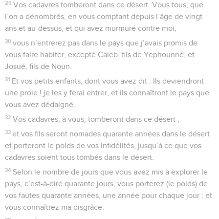
29
Vos cadavres tomberont dans ce désert. Vous tous, que
l’on a dénombrés, en vous comptant depuis l’âge de vingt
ans et au-dessus, et qui avez murmuré contre moi,
30
vous n’entrerez pas dans le pays que j’avais promis de
vous faire habiter, excepté Caleb, fils de Yephounné, et
Josué, fils de Noun.
31
Et vos petits enfants, dont vous avez dit : Ils deviendront
une proie ! je les y ferai entrer, et ils connaîtront le pays que
vous avez dédaigné.
32
Vos cadavres, à vous, tomberont dans ce désert ;
33
et vos fils seront nomades quarante années dans le désert
et porteront le poids de vos infidélités, jusqu’à ce que vos
cadavres soient tous tombés dans le désert.
34
Selon le nombre de jours que vous avez mis à explorer le
pays, c’est-à-dire quarante jours, vous porterez (le poids) de
vos fautes quarante années, une année pour chaque jour ; et
vous connaîtrez ma disgrâce.