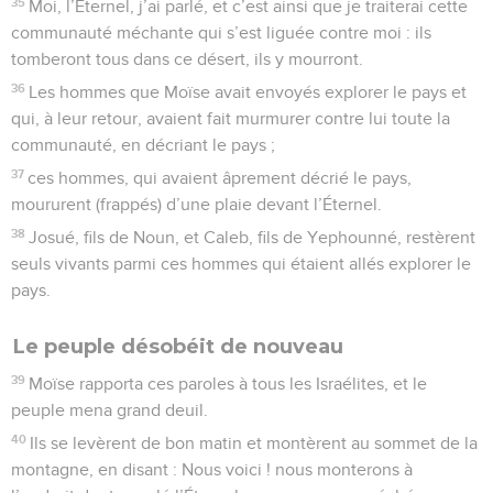
35
Moi, l’Éternel, j’ai parlé, et c’est ainsi que je traiterai cette
communauté méchante qui s’est liguée contre moi : ils
tomberont tous dans ce désert, ils y mourront.
36
Les hommes que Moïse avait envoyés explorer le pays et
qui, à leur retour, avaient fait murmurer contre lui toute la
communauté, en décriant le pays ;
37
ces hommes, qui avaient âprement décrié le pays,
moururent (frappés) d’une plaie devant l’Éternel.
38
Josué, fils de Noun, et Caleb, fils de Yephounné, restèrent
seuls vivants parmi ces hommes qui étaient allés explorer le
pays.
Le peuple désobéit de nouveau
39
Moïse rapporta ces paroles à tous les Israélites, et le
peuple mena grand deuil.
40
Ils se levèrent de bon matin et montèrent au sommet de la
montagne, en disant : Nous voici ! nous monterons à