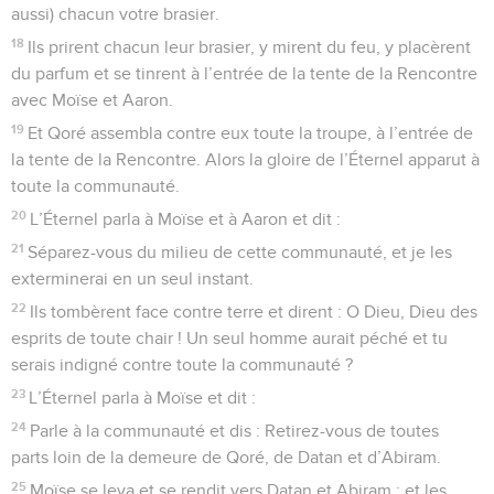
aussi) chacun votre brasier.
18
Ils prirent chacun leur brasier, y mirent du feu, y placèrent
du parfum et se tinrent à l’entrée de la tente de la Rencontre
avec Moïse et Aaron.
19
Et Qoré assembla contre eux toute la troupe, à l’entrée de
la tente de la Rencontre. Alors la gloire de l’Éternel apparut à
toute la communauté.
20
L’Éternel parla à Moïse et à Aaron et dit :
21
Séparez-vous du milieu de cette communauté, et je les
exterminerai en un seul instant.
22
Ils tombèrent face contre terre et dirent : O Dieu, Dieu des
esprits de toute chair ! Un seul homme aurait péché et tu
serais indigné contre toute la communauté ?
23
L’Éternel parla à Moïse et dit :
24
Parle à la communauté et dis : Retirez-vous de toutes
parts loin de la demeure de Qoré, de Datan et d’Abiram.
25
Moïse se leva et se rendit vers Datan et Abiram ; et les