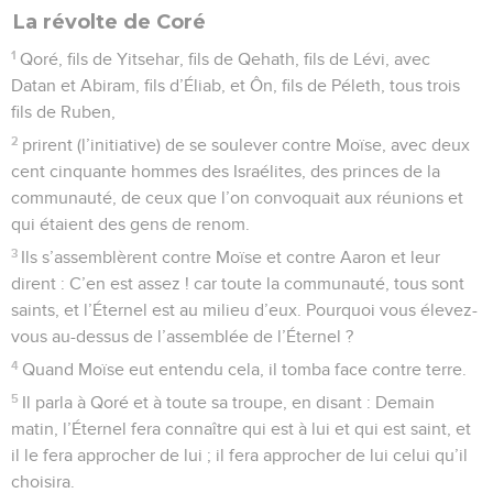
La révolte de Coré
1
Qoré, fils de Yitsehar, fils de Qehath, fils de Lévi, avec
Datan et Abiram, fils d’Éliab, et Ôn, fils de Péleth, tous trois
fils de Ruben,
2
prirent (l’initiative) de se soulever contre Moïse, avec deux
cent cinquante hommes des Israélites, des princes de la
communauté, de ceux que l’on convoquait aux réunions et
qui étaient des gens de renom.
3
Ils s’assemblèrent contre Moïse et contre Aaron et leur
dirent : C’en est assez ! car toute la communauté, tous sont
saints, et l’Éternel est au milieu d’eux. Pourquoi vous élevez-
vous au-dessus de l’assemblée de l’Éternel ?
4
Quand Moïse eut entendu cela, il tomba face contre terre.
5
Il parla à Qoré et à toute sa troupe, en disant : Demain
matin, l’Éternel fera connaître qui est à lui et qui est saint, et
il le fera approcher de lui ; il fera approcher de lui celui qu’il
choisira.