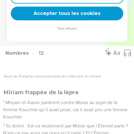
35
De Qibroth-Hattaava le peuple partit pour Hatséroth et
Accepter tous les cookies
s’arrêta à Hatséroth.
© Société biblique française – Bibli’O, 1978, avec autorisation. Pour vous procurer
Tout refuser
une Bible imprimée, rendez-vous sur www.editionsbiblio.fr
Nombres
12
Seuls les Évangiles sont disponibles en vidéo pour le moment.
Miriam frappée de la lèpre
1
Miryam et Aaron parlèrent contre Moïse au sujet de la
femme Kouchite qu’il avait prise, car il avait pris une femme
Kouchite.
2
Ils dirent : Est-ce seulement par Moïse que l’Éternel parle ?
N’est-ce pas aussi par nous qu’il parle ? Et l’Éternel