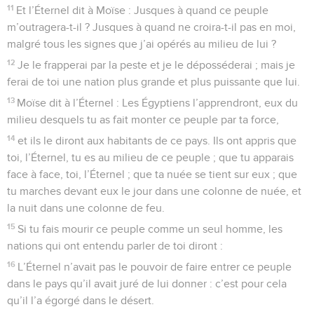
11
Et l’Éternel dit à Moïse : Jusques à quand ce peuple
m’outragera-t-il ? Jusques à quand ne croira-t-il pas en moi,
malgré tous les signes que j’ai opérés au milieu de lui ?
12
Je le frapperai par la peste et je le déposséderai ; mais je
ferai de toi une nation plus grande et plus puissante que lui.
13
Moïse dit à l’Éternel : Les Égyptiens l’apprendront, eux du
milieu desquels tu as fait monter ce peuple par ta force,
14
et ils le diront aux habitants de ce pays. Ils ont appris que
toi, l’Éternel, tu es au milieu de ce peuple ; que tu apparais
face à face, toi, l’Éternel ; que ta nuée se tient sur eux ; que
tu marches devant eux le jour dans une colonne de nuée, et
la nuit dans une colonne de feu.
15
Si tu fais mourir ce peuple comme un seul homme, les
nations qui ont entendu parler de toi diront :
16
L’Éternel n’avait pas le pouvoir de faire entrer ce peuple
dans le pays qu’il avait juré de lui donner : c’est pour cela
qu’il l’a égorgé dans le désert.