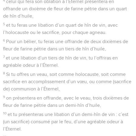
4
celui qui fera son oblation à l’Éternel présentera en
offrande un dixième de fleur de farine pétrie dans un quart
de hîn d’huile,
5
et tu feras une libation d’un quart de hîn de vin, avec
l’holocauste ou le sacrifice, pour chaque agneau.
6
Pour un bélier, tu feras une offrande de deux dixièmes de
fleur de farine pétrie dans un tiers de hîn d’huile,
7
et une libation d’un tiers de hîn de vin, tu l’offriras en
agréable odeur à l’Éternel.
8
Si tu offres un veau, soit comme holocauste, soit comme
sacrifice en accomplissement d’un vœu, ou comme (sacrifice
de) communion à l’Éternel,
9
on présentera en offrande, avec le veau, trois dixièmes de
fleur de farine pétrie dans un demi-hîn d’huile,
10
et tu présenteras une libation d’un demi-hîn de vin : c’est
(un sacrifice) consumé par le feu, d’une agréable odeur à
l’Éternel.