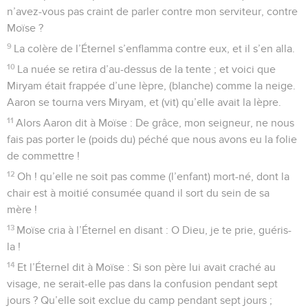
n’avez-vous pas craint de parler contre mon serviteur, contre
Moïse ?
9
La colère de l’Éternel s’enflamma contre eux, et il s’en alla.
10
La nuée se retira d’au-dessus de la tente ; et voici que
Miryam était frappée d’une lèpre, (blanche) comme la neige.
Aaron se tourna vers Miryam, et (vit) qu’elle avait la lèpre.
11
Alors Aaron dit à Moïse : De grâce, mon seigneur, ne nous
fais pas porter le (poids du) péché que nous avons eu la folie
de commettre !
12
Oh ! qu’elle ne soit pas comme (l’enfant) mort-né, dont la
chair est à moitié consumée quand il sort du sein de sa
mère !
13
Moïse cria à l’Éternel en disant : O Dieu, je te prie, guéris-
la !
14
Et l’Éternel dit à Moïse : Si son père lui avait craché au
visage, ne serait-elle pas dans la confusion pendant sept
jours ? Qu’elle soit exclue du camp pendant sept jours ;