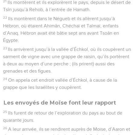
21
Ils montèrent et ils explorèrent le pays, depuis le désert de
Tsîn jusqu’à Rehob, à l’entrée de Hamath.
22
Ils montèrent dans le Négueb et ils allèrent jusqu’à
Hébron, où étaient Ahimân, Chéchaï et Talmaï, enfants
d’Anaq. Hébron avait été bâtie sept ans avant Tsoân en
Égypte.
23
Ils arrivèrent jusqu’à la vallée d’Échkol, où ils coupèrent un
sarment de vigne avec une grappe de raisin, qu’ils portèrent
à deux au moyen d’une perche ; (ils prirent) aussi des
grenades et des figues.
24
On appela cet endroit vallée d’Échkol, à cause de la
grappe que les Israélites y coupèrent.
Les envoyés de Moïse font leur rapport
25
Ils furent de retour de l’exploration du pays au bout de
quarante jours.
26
A leur arrivée, ils se rendirent auprès de Moïse, d’Aaron et