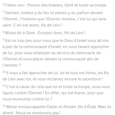
6
Faites ceci : Prenez des brasiers, Qoré et toute sa troupe.
7
Demain, mettez-y du feu et placez-y du parfum devant
l’Éternel ; l’homme que l’Éternel choisira, c’est lui qui sera
saint. C’en est assez, fils de Lévi !
8
Moïse dit à Qoré : Écoutez donc, fils de Lévi !
9
Est-ce trop peu pour vous que le Dieu d’Israël vous ait mis
à part de la communauté d’Israël, en vous faisant approcher
de lui, pour vous employer au service du tabernacle de
l’Éternel et vous placer devant la communauté afin de
l’assister ?
10
Il vous a fait approcher de lui, toi et tous tes frères, les fils
de Lévi avec toi, et vous réclamez encore le sacerdoce !
11
C’est à cause de cela que toi et toute ta troupe, vous vous
liguez contre l’Éternel ! En effet, qui est Aaron, pour que
vous murmuriez contre lui ?
12
Moïse envoya appeler Datan et Abiram, fils d’Éliab. Mais ils
dirent : Nous ne monterons pas !