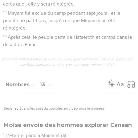
après quoi, elle y sera réintégrée.
15
Miryam fut exclue du camp pendant sept jours ; et le
peuple ne partit pas, jusqu’à ce que Miryam y ait été
réintégrée.
16
Après cela, le peuple partit de Hatséroth et campa dans le
désert de Parân.
© Société biblique française – Bibli’O, 1978, avec autorisation. Pour vous procurer
une Bible imprimée, rendez-vous sur www.editionsbiblio.fr
Nombres
13
Seuls les Évangiles sont disponibles en vidéo pour le moment.
Moïse envoie des hommes explorer Canaan
1
L’Éternel parla à Moïse et dit :