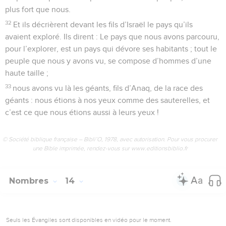
plus fort que nous.
32
Et ils décrièrent devant les fils d’Israël le pays qu’ils
avaient exploré. Ils dirent : Le pays que nous avons parcouru,
pour l’explorer, est un pays qui dévore ses habitants ; tout le
peuple que nous y avons vu, se compose d’hommes d’une
haute taille ;
33
nous avons vu là les géants, fils d’Anaq, de la race des
géants : nous étions à nos yeux comme des sauterelles, et
c’est ce que nous étions aussi à leurs yeux !
© Société biblique française – Bibli’O, 1978, avec autorisation. Pour vous procurer
une Bible imprimée, rendez-vous sur www.editionsbiblio.fr
Nombres
14
Seuls les Évangiles sont disponibles en vidéo pour le moment.