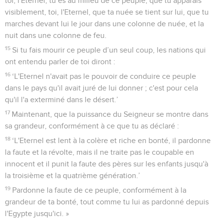
toi, l'Eternel, tu es au milieu de ce peuple, que tu apparais
visiblement, toi, l'Eternel, que ta nuée se tient sur lui, que tu
marches devant lui le jour dans une colonne de nuée, et la
nuit dans une colonne de feu.
15
Si tu fais mourir ce peuple d’un seul coup, les nations qui
ont entendu parler de toi diront :
16
‘L'Eternel n'avait pas le pouvoir de conduire ce peuple
dans le pays qu'il avait juré de lui donner ; c'est pour cela
qu'il l'a exterminé dans le désert.’
17
Maintenant, que la puissance du Seigneur se montre dans
sa grandeur, conformément à ce que tu as déclaré :
18
‘L'Eternel est lent à la colère et riche en bonté, il pardonne
la faute et la révolte, mais il ne traite pas le coupable en
innocent et il punit la faute des pères sur les enfants jusqu'à
la troisième et la quatrième génération.’
19
Pardonne la faute de ce peuple, conformément à la
grandeur de ta bonté, tout comme tu lui as pardonné depuis
l'Egypte jusqu'ici. »