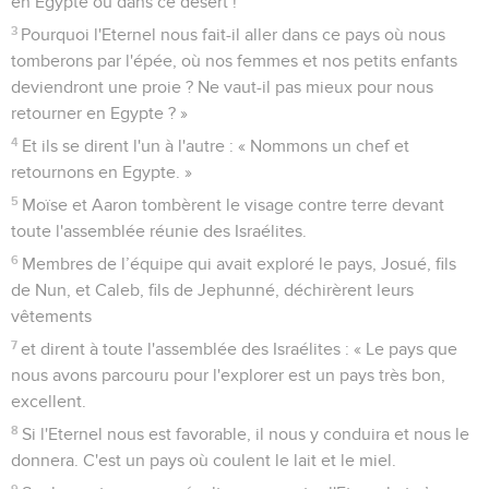
en Egypte ou dans ce désert !
3
Pourquoi l'Eternel nous fait-il aller dans ce pays où nous
tomberons par l'épée, où nos femmes et nos petits enfants
deviendront une proie ? Ne vaut-il pas mieux pour nous
retourner en Egypte ? »
4
Et ils se dirent l'un à l'autre : « Nommons un chef et
retournons en Egypte. »
5
Moïse et Aaron tombèrent le visage contre terre devant
toute l'assemblée réunie des Israélites.
6
Membres de l’équipe qui avait exploré le pays, Josué, fils
de Nun, et Caleb, fils de Jephunné, déchirèrent leurs
vêtements
7
et dirent à toute l'assemblée des Israélites : « Le pays que
nous avons parcouru pour l'explorer est un pays très bon,
excellent.
8
Si l'Eternel nous est favorable, il nous y conduira et nous le
donnera. C'est un pays où coulent le lait et le miel.
9