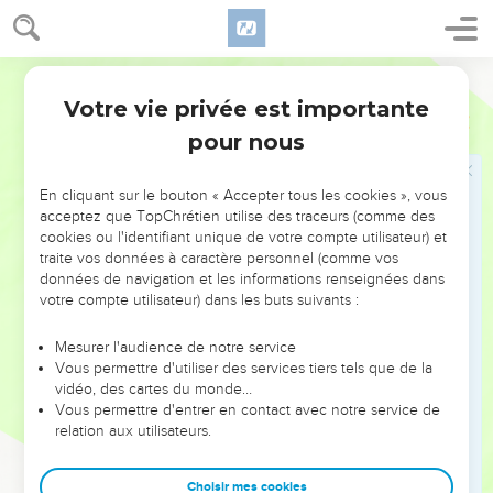
tout le peuple de l'Eternel était composé de prophètes ! Si
seulement l'Eternel mettait son Esprit sur eux ! »
30
Segond 21
Et Moïse retourna dans le camp, ainsi que les anciens
d'Israël.
Votre vie privée est importante
Nombres
11
pour nous
Quibroth-Taava: les cailles
31
L'Eternel fit souffler de la mer un vent qui amena des
En cliquant sur le bouton « Accepter tous les cookies », vous
acceptez que TopChrétien utilise des traceurs (comme des
cailles et les dispersa sur le camp, sur environ une journée
cookies ou l'identifiant unique de votre compte utilisateur) et
de marche de chaque côté tout autour du camp. Il y en avait
traite vos données à caractère personnel (comme vos
près d’un mètre au-dessus du sol.
données de navigation et les informations renseignées dans
votre compte utilisateur) dans les buts suivants :
32
Tout ce jour-là et toute la nuit, ainsi que toute la journée
du lendemain, le peuple se leva et ramassa les cailles. Celui
Mesurer l'audience de notre service
qui en avait ramassé le moins en avait un volume de 2200
Vous permettre d'utiliser des services tiers tels que de la
litres. Ils les étendirent pour eux autour du camp.
vidéo, des cartes du monde…
Vous permettre d'entrer en contact avec notre service de
33
La viande était encore entre leurs dents et n’avait même
relation aux utilisateurs.
pas encore été mâchée lorsque la colère de l'Eternel
s'enflamma contre le peuple. L'Eternel frappa le peuple d'un
Choisir mes cookies