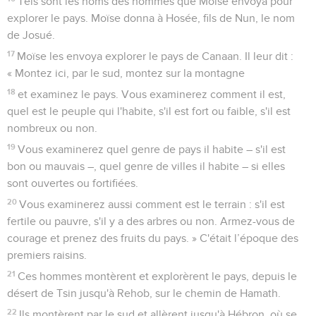
Tels sont les noms des hommes que Moïse envoya pour
explorer le pays. Moïse donna à Hosée, fils de Nun, le nom
de Josué.
17
Moïse les envoya explorer le pays de Canaan. Il leur dit :
« Montez ici, par le sud, montez sur la montagne
18
et examinez le pays. Vous examinerez comment il est,
quel est le peuple qui l'habite, s'il est fort ou faible, s'il est
nombreux ou non.
19
Vous examinerez quel genre de pays il habite – s'il est
bon ou mauvais –, quel genre de villes il habite – si elles
sont ouvertes ou fortifiées.
20
Vous examinerez aussi comment est le terrain : s'il est
fertile ou pauvre, s'il y a des arbres ou non. Armez-vous de
courage et prenez des fruits du pays. » C'était l’époque des
premiers raisins.
21
Ces hommes montèrent et explorèrent le pays, depuis le
désert de Tsin jusqu'à Rehob, sur le chemin de Hamath.
22
Ils montèrent par le sud et allèrent jusqu'à Hébron, où se