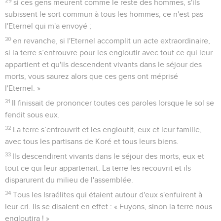
29
si ces gens meurent comme le reste des hommes, s'ils
subissent le sort commun à tous les hommes, ce n'est pas
l'Eternel qui m'a envoyé ;
30
en revanche, si l'Eternel accomplit un acte extraordinaire,
si la terre s’entrouvre pour les engloutir avec tout ce qui leur
appartient et qu'ils descendent vivants dans le séjour des
morts, vous saurez alors que ces gens ont méprisé
l'Eternel. »
31
Il finissait de prononcer toutes ces paroles lorsque le sol se
fendit sous eux.
32
La terre s’entrouvrit et les engloutit, eux et leur famille,
avec tous les partisans de Koré et tous leurs biens.
33
Ils descendirent vivants dans le séjour des morts, eux et
tout ce qui leur appartenait. La terre les recouvrit et ils
disparurent du milieu de l'assemblée.
34
Tous les Israélites qui étaient autour d'eux s'enfuirent à
leur cri. Ils se disaient en effet : « Fuyons, sinon la terre nous
engloutira ! »