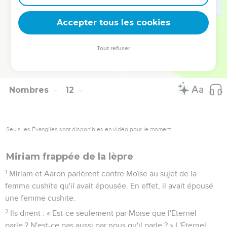
très grand fléau.
34
On appela cet endroit Kibroth-Hattaava parce qu'on y
Accepter tous les cookies
enterra les membres du peuple qui avaient éprouvé de la
convoitise.
Tout refuser
35
De Kibroth-Hattaava le peuple partit pour Hatséroth, où il
s'arrêta.
Nombres
12
Seuls les Évangiles sont disponibles en vidéo pour le moment.
Miriam frappée de la lèpre
1
Miriam et Aaron parlèrent contre Moïse au sujet de la
femme cushite qu'il avait épousée. En effet, il avait épousé
une femme cushite.
2
Ils dirent : « Est-ce seulement par Moïse que l'Eternel
parle ? N'est-ce pas aussi par nous qu'il parle ? » L'Eternel