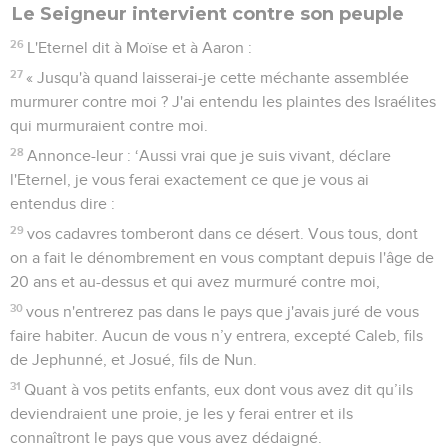
Le Seigneur intervient contre son peuple
26
L'Eternel dit à Moïse et à Aaron :
27
« Jusqu'à quand laisserai-je cette méchante assemblée
murmurer contre moi ? J'ai entendu les plaintes des Israélites
qui murmuraient contre moi.
28
Annonce-leur : ‘Aussi vrai que je suis vivant, déclare
l'Eternel, je vous ferai exactement ce que je vous ai
entendus dire :
29
vos cadavres tomberont dans ce désert. Vous tous, dont
on a fait le dénombrement en vous comptant depuis l'âge de
20 ans et au-dessus et qui avez murmuré contre moi,
30
vous n'entrerez pas dans le pays que j'avais juré de vous
faire habiter. Aucun de vous n’y entrera, excepté Caleb, fils
de Jephunné, et Josué, fils de Nun.
31
Quant à vos petits enfants, eux dont vous avez dit qu’ils
deviendraient une proie, je les y ferai entrer et ils
connaîtront le pays que vous avez dédaigné.