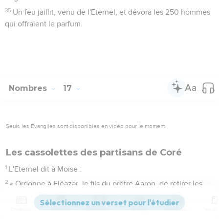
35
Un feu jaillit, venu de l'Eternel, et dévora les 250 hommes
qui offraient le parfum.
Nombres
17
Seuls les Évangiles sont disponibles en vidéo pour le moment.
Les cassolettes des partisans de Coré
1
L'Eternel dit à Moïse :
2
« Ordonne à Eléazar, le fils du prêtre Aaron, de retirer les
brûle-parfums de l’incendie et de disperser leurs braises au
loin, car ils sont saints.
Contenus
Versions
Commentaires
Strong
Dictionnaire