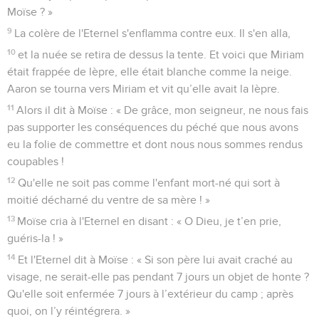
Moïse ? »
9
La colère de l'Eternel s'enflamma contre eux. Il s'en alla,
10
et la nuée se retira de dessus la tente. Et voici que Miriam
était frappée de lèpre, elle était blanche comme la neige.
Aaron se tourna vers Miriam et vit qu’elle avait la lèpre.
11
Alors il dit à Moïse : « De grâce, mon seigneur, ne nous fais
pas supporter les conséquences du péché que nous avons
eu la folie de commettre et dont nous nous sommes rendus
coupables !
12
Qu'elle ne soit pas comme l'enfant mort-né qui sort à
moitié décharné du ventre de sa mère ! »
13
Moïse cria à l'Eternel en disant : « O Dieu, je t’en prie,
guéris-la ! »
14
Et l'Eternel dit à Moïse : « Si son père lui avait craché au
visage, ne serait-elle pas pendant 7 jours un objet de honte ?
Qu'elle soit enfermée 7 jours à l’extérieur du camp ; après
quoi, on l’y réintégrera. »