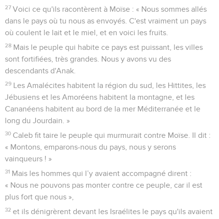
27
Voici ce qu'ils racontèrent à Moïse : « Nous sommes allés
dans le pays où tu nous as envoyés. C'est vraiment un pays
où coulent le lait et le miel, et en voici les fruits.
28
Mais le peuple qui habite ce pays est puissant, les villes
sont fortifiées, très grandes. Nous y avons vu des
descendants d'Anak.
29
Les Amalécites habitent la région du sud, les Hittites, les
Jébusiens et les Amoréens habitent la montagne, et les
Cananéens habitent au bord de la mer Méditerranée et le
long du Jourdain. »
30
Caleb fit taire le peuple qui murmurait contre Moïse. Il dit :
« Montons, emparons-nous du pays, nous y serons
vainqueurs ! »
31
Mais les hommes qui l’y avaient accompagné dirent :
« Nous ne pouvons pas monter contre ce peuple, car il est
plus fort que nous »,
32
et ils dénigrèrent devant les Israélites le pays qu'ils avaient