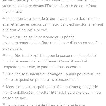
sacrifice passé par le feu en l'honneur de l'Eternel et une
victime expiatoire devant l'Eternel, à cause de cette faute
involontaire.
26
Le pardon sera accordé à toute l'assemblée des Israélites
et à l'étranger en séjour parmi eux, car c'est involontairement
que tout le peuple a péché.
27
» Si c'est une seule personne qui a péché
involontairement, elle offrira une chèvre d'un an en sacrifice
d’expiation.
28
Le prêtre fera l'expiation pour la personne qui a péché
involontairement devant l'Eternel. Quand il aura fait
l'expiation pour elle, le pardon lui sera accordé.
29
Que l’on soit israélite ou étranger, il y aura pour vous une
même loi quand on péchera involontairement.
30
Mais si quelqu'un, qu’il soit israélite ou étranger, agit de
manière délibérée, il insulte l'Eternel. Il sera exclu du milieu
de son peuple.
31
Il a méprisé la parole de l'Eternel et il a violé son