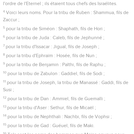
l'ordre de l'Eternel ; ils étaient tous chefs des Israélites.
4
Voici leurs noms. Pour la tribu de Ruben : Shammua, fils de
Zaccur ;
5
pour la tribu de Siméon : Shaphath, fils de Hori ;
6
pour la tribu de Juda : Caleb, fils de Jephunné ;
7
pour la tribu d'Issacar : Jigual, fils de Joseph ;
8
pour la tribu d'Ephraïm : Hosée, fils de Nun ;
9
pour la tribu de Benjamin : Palthi, fils de Raphu ;
10
pour la tribu de Zabulon : Gaddiel, fils de Sodi ;
11
pour la tribu de Joseph, la tribu de Manassé : Gaddi, fils de
Susi ;
12
pour la tribu de Dan : Ammiel, fils de Guemalli ;
13
pour la tribu d'Aser : Sethur, fils de Micaël ;
14
pour la tribu de Nephthali : Nachbi, fils de Vophsi ;
15
pour la tribu de Gad : Guéuel, fils de Maki.
16