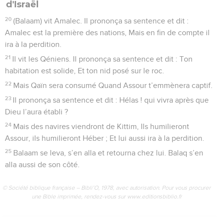
d'Israël
20
(Balaam) vit Amalec. Il prononça sa sentence et dit :
Amalec est la première des nations, Mais en fin de compte il
ira à la perdition.
21
Il vit les Qéniens. Il prononça sa sentence et dit : Ton
habitation est solide, Et ton nid posé sur le roc.
22
Mais Qaïn sera consumé Quand Assour t’emmènera captif.
23
Il prononça sa sentence et dit : Hélas ! qui vivra après que
Dieu l’aura établi ?
24
Mais des navires viendront de Kittim, Ils humilieront
Assour, ils humilieront Héber ; Et lui aussi ira à la perdition.
25
Balaam se leva, s’en alla et retourna chez lui. Balaq s’en
alla aussi de son côté.
© Société biblique française – Bibli’O, 1978, avec autorisation. Pour vous procurer
une Bible imprimée, rendez-vous sur www.editionsbiblio.fr