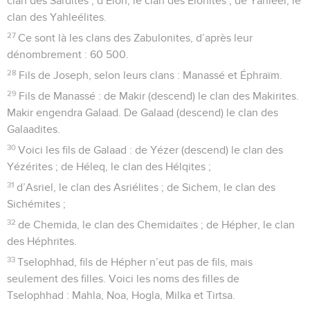
clan des Sardites ; d’Élôn, le clan des Élonites ; de Yahleél, le
clan des Yahleélites.
27
Ce sont là les clans des Zabulonites, d’après leur
dénombrement : 60 500.
28
Fils de Joseph, selon leurs clans : Manassé et Éphraïm.
29
Fils de Manassé : de Makir (descend) le clan des Makirites.
Makir engendra Galaad. De Galaad (descend) le clan des
Galaadites.
30
Voici les fils de Galaad : de Yézer (descend) le clan des
Yézérites ; de Héleq, le clan des Hélqites ;
31
d’Asriel, le clan des Asriélites ; de Sichem, le clan des
Sichémites ;
32
de Chemida, le clan des Chemidaïtes ; de Hépher, le clan
des Héphrites.
33
Tselophhad, fils de Hépher n’eut pas de fils, mais
seulement des filles. Voici les noms des filles de
Tselophhad : Mahla, Noa, Hogla, Milka et Tirtsa.