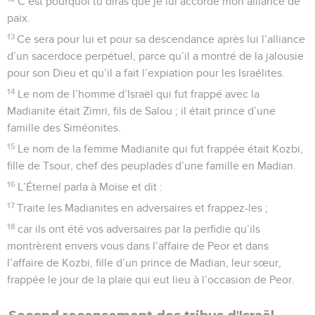
C’est pourquoi tu diras que je lui accorde mon alliance de
paix.
13
Ce sera pour lui et pour sa descendance après lui l’alliance
d’un sacerdoce perpétuel, parce qu’il a montré de la jalousie
pour son Dieu et qu’il a fait l’expiation pour les Israélites.
14
Le nom de l’homme d’Israël qui fut frappé avec la
Madianite était Zimri, fils de Salou ; il était prince d’une
famille des Siméonites.
15
Le nom de la femme Madianite qui fut frappée était Kozbi,
fille de Tsour, chef des peuplades d’une famille en Madian.
16
L’Éternel parla à Moïse et dit :
17
Traite les Madianites en adversaires et frappez-les ;
18
car ils ont été vos adversaires par la perfidie qu’ils
montrèrent envers vous dans l’affaire de Peor et dans
l’affaire de Kozbi, fille d’un prince de Madian, leur sœur,
frappée le jour de la plaie qui eut lieu à l’occasion de Peor.