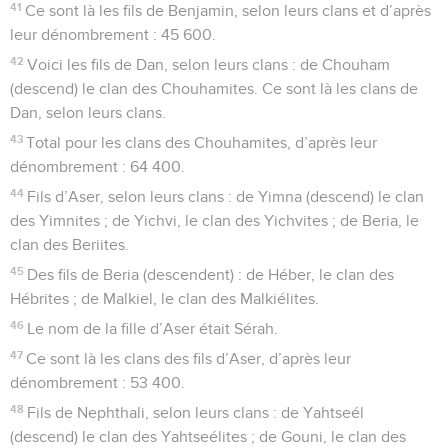
41
Ce sont là les fils de Benjamin, selon leurs clans et d’après
leur dénombrement : 45 600.
42
Voici les fils de Dan, selon leurs clans : de Chouham
(descend) le clan des Chouhamites. Ce sont là les clans de
Dan, selon leurs clans.
43
Total pour les clans des Chouhamites, d’après leur
dénombrement : 64 400.
44
Fils d’Aser, selon leurs clans : de Yimna (descend) le clan
des Yimnites ; de Yichvi, le clan des Yichvites ; de Beria, le
clan des Beriites.
45
Des fils de Beria (descendent) : de Héber, le clan des
Hébrites ; de Malkiel, le clan des Malkiélites.
46
Le nom de la fille d’Aser était Sérah.
47
Ce sont là les clans des fils d’Aser, d’après leur
dénombrement : 53 400.
48
Fils de Nephthali, selon leurs clans : de Yahtseél
(descend) le clan des Yahtseélites ; de Gouni, le clan des