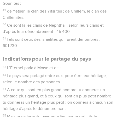
Gounites ;
49
de Yétser, le clan des Yitsrites ; de Chillém, le clan des
Chillémites.
50
Ce sont là les clans de Nephthali, selon leurs clans et
d’après leur dénombrement : 45 400.
51
Tels sont ceux des Israélites qui furent dénombrés :
601 730.
Indications pour le partage du pays
52
L’Éternel parla à Moïse et dit :
53
Le pays sera partagé entre eux, pour être leur héritage,
selon le nombre des personnes.
54
A ceux qui sont en plus grand nombre tu donneras un
héritage plus grand, et à ceux qui sont en plus petit nombre
tu donneras un héritage plus petit ; on donnera à chacun son
héritage d’après le dénombrement.
55
Mais le partage du pays aura lieu par le sort ; ils le