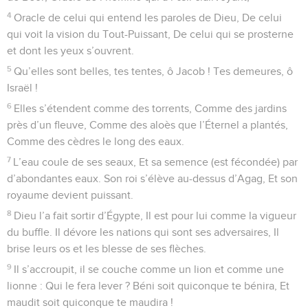
4
Oracle de celui qui entend les paroles de Dieu, De celui
qui voit la vision du Tout-Puissant, De celui qui se prosterne
et dont les yeux s’ouvrent.
5
Qu’elles sont belles, tes tentes, ô Jacob ! Tes demeures, ô
Israël !
6
Elles s’étendent comme des torrents, Comme des jardins
près d’un fleuve, Comme des aloès que l’Éternel a plantés,
Comme des cèdres le long des eaux.
7
L’eau coule de ses seaux, Et sa semence (est fécondée) par
d’abondantes eaux. Son roi s’élève au-dessus d’Agag, Et son
royaume devient puissant.
8
Dieu l’a fait sortir d’Égypte, Il est pour lui comme la vigueur
du buffle. Il dévore les nations qui sont ses adversaires, Il
brise leurs os et les blesse de ses flèches.
9
Il s’accroupit, il se couche comme un lion et comme une
lionne : Qui le fera lever ? Béni soit quiconque te bénira, Et
maudit soit quiconque te maudira !