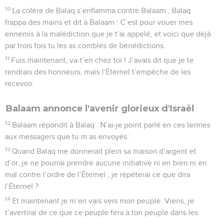
10
La colère de Balaq s’enflamma contre Balaam ; Balaq
frappa des mains et dit à Balaam : C’est pour vouer mes
ennemis à la malédiction que je t’ai appelé, et voici que déjà
par trois fois tu les as comblés de bénédictions.
11
Fuis maintenant, va-t’en chez toi ! J’avais dit que je te
rendrais des honneurs, mais l’Éternel t’empêche de les
recevoir.
Balaam annonce l'avenir glorieux d'Israël
12
Balaam répondit à Balaq : N’ai-je point parlé en ces termes
aux messagers que tu m’as envoyés :
13
Quand Balaq me donnerait plein sa maison d’argent et
d’or, je ne pourrai prendre aucune initiative ni en bien ni en
mal contre l’ordre de l’Éternel ; je répéterai ce que dira
l’Éternel ?
14
Et maintenant je m’en vais vers mon peuple. Viens, je
t’avertirai de ce que ce peuple fera à ton peuple dans les