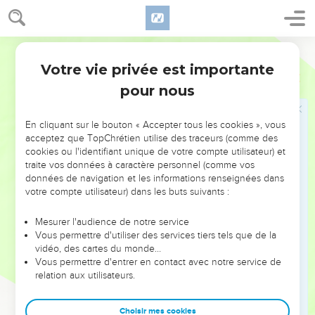
Quelle est l’action de Dieu.
24
Voici un peuple qui se lève comme une lionne, Et qui se
Segond 1978 (Colombe)
dresse comme un lion ; Il ne se couche pas jusqu’à ce qu’il
ait dévoré la proie, Et qu’il ait bu le sang des blessés.
Votre vie privée est importante
Nombres
23
25
Balaq dit à Balaam : Si tu ne le voues pas à la malédiction,
pour nous
du moins ne le comble pas de bénédictions.
26
Balaam répondit en ces termes à Balaq : Ne t’ai-je pas
En cliquant sur le bouton « Accepter tous les cookies », vous
acceptez que TopChrétien utilise des traceurs (comme des
parlé ainsi : Je ferai tout ce que l’Éternel dira ?
cookies ou l'identifiant unique de votre compte utilisateur) et
traite vos données à caractère personnel (comme vos
Troisième bénédiction de Balaam
données de navigation et les informations renseignées dans
votre compte utilisateur) dans les buts suivants :
27
Balaq dit à Balaam : Viens donc, je te mènerai dans un
autre endroit ; peut-être Dieu trouvera-t-il bon que de là tu
Mesurer l'audience de notre service
voues (ce peuple) pour moi, à la malédiction.
Vous permettre d'utiliser des services tiers tels que de la
vidéo, des cartes du monde…
28
Balaq mena Balaam au sommet du Peor, sur le versant qui
Vous permettre d'entrer en contact avec notre service de
fait face au désert.
relation aux utilisateurs.
29
Balaam dit à Balaq : Bâtis-moi ici sept autels, et prépare-
moi ici sept taureaux et sept béliers.
Choisir mes cookies