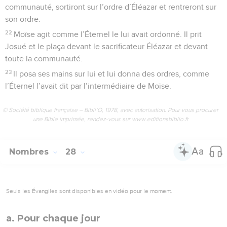
communauté, sortiront sur l’ordre d’Éléazar et rentreront sur
son ordre.
22
Moïse agit comme l’Éternel le lui avait ordonné. Il prit
Josué et le plaça devant le sacrificateur Éléazar et devant
toute la communauté.
23
Il posa ses mains sur lui et lui donna des ordres, comme
l’Éternel l’avait dit par l’intermédiaire de Moïse.
© Société biblique française – Bibli’O, 1978, avec autorisation. Pour vous procurer
une Bible imprimée, rendez-vous sur www.editionsbiblio.fr
Nombres
28
Seuls les Évangiles sont disponibles en vidéo pour le moment.
a. Pour chaque jour