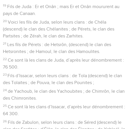
19
Fils de Juda : Er et Onân ; mais Er et Onân moururent au
pays de Canaan.
20
Voici les fils de Juda, selon leurs clans : de Chéla
(descend) le clan des Chélanites ; de Pérets, le clan des
Partsites ; de Zérah, le clan des Zarhites.
21
Les fils de Pérets : de Hetsrôn, (descend) le clan des
Hetsronites ; de Hamoul, le clan des Hamoulites.
22
Ce sont là les clans de Juda, d’après leur dénombrement :
76 500.
23
Fils d’Issacar, selon leurs clans : de Tola (descend) le clan
des Tolaïtes ; de Pouva, le clan des Pounites ;
24
de Yachoub, le clan des Yachoubites ; de Chimrôn, le clan
des Chimronites.
25
Ce sont là les clans d’Issacar, d’après leur dénombrement :
64 300.
26
Fils de Zabulon, selon leurs clans : de Séred (descend) le