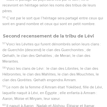
recevront en héritage selon les noms des tribus de leurs
pères.
56
C’est par le sort que l’héritage sera partagé entre ceux qui
sont en grand nombre et ceux qui sont en petit nombre.
Second recensement de la tribu de Lévi
57
Voici les Lévites qui furent dénombrés selon leurs clans :
de Guerchôn (descend) le clan des Guerchonites ; de
Qehath, le clan des Qehatites ; de Merari, le clan des
Merarites.
58
Voici les clans de Lévi : le clan des Libnites, le clan des
Hébronites, le clan des Mahlites, le clan des Mouchites, le
clan des Qoréites. Qehath engendra Amram.
59
Le nom de la femme d’Amram était Yokébed, fille de Lévi,
laquelle naquit à Lévi, en Égypte ; elle enfanta à Amram :
Aaron, Moïse et Miryam, leur sœur.
60
Il naquit à Aaron : Nadab et Abihou, Éléazar et Itamar.