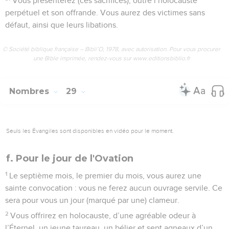
Vous présenterez (ces sacrifices), outre l’holocauste
perpétuel et son offrande. Vous aurez des victimes sans
défaut, ainsi que leurs libations.
© Société biblique française – Bibli’O, 1978, avec autorisation. Pour vous procurer
une Bible imprimée, rendez-vous sur www.editionsbiblio.fr
Nombres
29
Seuls les Évangiles sont disponibles en vidéo pour le moment.
f. Pour le jour de l'Ovation
1
Le septième mois, le premier du mois, vous aurez une
sainte convocation : vous ne ferez aucun ouvrage servile. Ce
sera pour vous un jour (marqué par une) clameur.
2
Vous offrirez en holocauste, d’une agréable odeur à
l’Éternel, un jeune taureau, un bélier et sept agneaux d’un