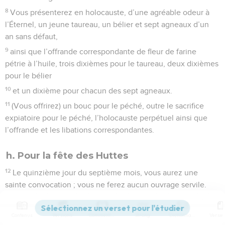
8
Vous présenterez en holocauste, d’une agréable odeur à
l’Éternel, un jeune taureau, un bélier et sept agneaux d’un
an sans défaut,
9
ainsi que l’offrande correspondante de fleur de farine
pétrie à l’huile, trois dixièmes pour le taureau, deux dixièmes
pour le bélier
10
et un dixième pour chacun des sept agneaux.
11
(Vous offrirez) un bouc pour le péché, outre le sacrifice
expiatoire pour le péché, l’holocauste perpétuel ainsi que
l’offrande et les libations correspondantes.
h. Pour la fête des Huttes
12
Le quinzième jour du septième mois, vous aurez une
sainte convocation ; vous ne ferez aucun ouvrage servile.
Vous célébrerez une fête en l’honneur de l’Éternel, pendant
sept jours.
Contenus
Versions
Commentaires
Strong
Dictionnaire
13
Vous présenterez en holocauste consumé par le feu,