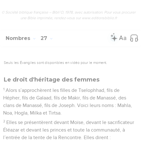
© Société biblique française – Bibli’O, 1978, avec autorisation. Pour vous procurer
une Bible imprimée, rendez-vous sur www.editionsbiblio.fr
Nombres
27
Seuls les Évangiles sont disponibles en vidéo pour le moment.
Le droit d'héritage des femmes
1
Alors s’approchèrent les filles de Tselophhad, fils de
Hépher, fils de Galaad, fils de Makir, fils de Manassé, des
clans de Manassé, fils de Joseph. Voici leurs noms : Mahla,
Noa, Hogla, Milka et Tirtsa.
2
Elles se présentèrent devant Moïse, devant le sacrificateur
Éléazar et devant les princes et toute la communauté, à
l’entrée de la tente de la Rencontre. Elles dirent :