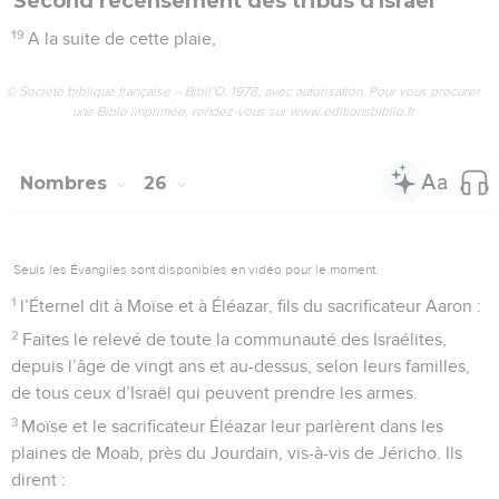
Second recensement des tribus d'Israël
19
A la suite de cette plaie,
© Société biblique française – Bibli’O, 1978, avec autorisation. Pour vous procurer
une Bible imprimée, rendez-vous sur www.editionsbiblio.fr
Nombres
26
Seuls les Évangiles sont disponibles en vidéo pour le moment.
1
l’Éternel dit à Moïse et à Éléazar, fils du sacrificateur Aaron :
2
Faites le relevé de toute la communauté des Israélites,
depuis l’âge de vingt ans et au-dessus, selon leurs familles,
de tous ceux d’Israël qui peuvent prendre les armes.
3
Moïse et le sacrificateur Éléazar leur parlèrent dans les
plaines de Moab, près du Jourdain, vis-à-vis de Jéricho. Ils
dirent :