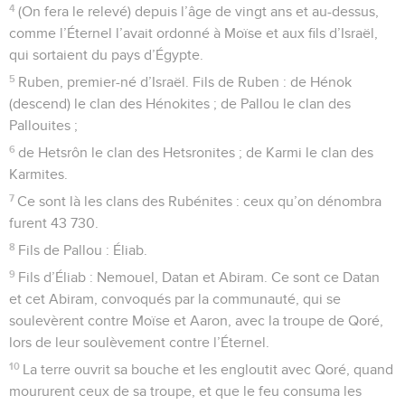
4
(On fera le relevé) depuis l’âge de vingt ans et au-dessus,
comme l’Éternel l’avait ordonné à Moïse et aux fils d’Israël,
qui sortaient du pays d’Égypte.
5
Ruben, premier-né d’Israël. Fils de Ruben : de Hénok
(descend) le clan des Hénokites ; de Pallou le clan des
Pallouites ;
6
de Hetsrôn le clan des Hetsronites ; de Karmi le clan des
Karmites.
7
Ce sont là les clans des Rubénites : ceux qu’on dénombra
furent 43 730.
8
Fils de Pallou : Éliab.
9
Fils d’Éliab : Nemouel, Datan et Abiram. Ce sont ce Datan
et cet Abiram, convoqués par la communauté, qui se
soulevèrent contre Moïse et Aaron, avec la troupe de Qoré,
lors de leur soulèvement contre l’Éternel.
10
La terre ouvrit sa bouche et les engloutit avec Qoré, quand
moururent ceux de sa troupe, et que le feu consuma les