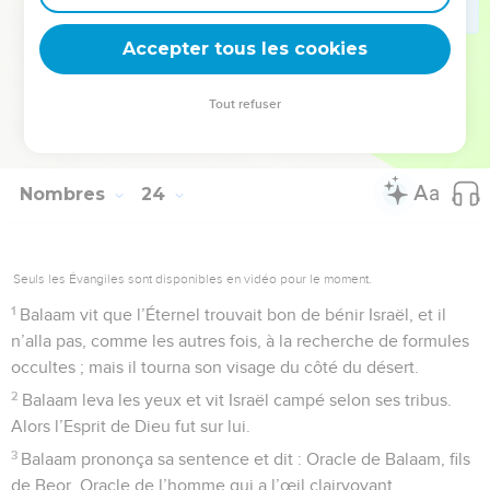
30
Balaq fit ce que Balaam avait dit et il offrit un taureau et un
Accepter tous les cookies
bélier sur chaque autel.
© Société biblique française – Bibli’O, 1978, avec autorisation. Pour vous procurer
Tout refuser
une Bible imprimée, rendez-vous sur www.editionsbiblio.fr
Nombres
24
Seuls les Évangiles sont disponibles en vidéo pour le moment.
1
Balaam vit que l’Éternel trouvait bon de bénir Israël, et il
n’alla pas, comme les autres fois, à la recherche de formules
occultes ; mais il tourna son visage du côté du désert.
2
Balaam leva les yeux et vit Israël campé selon ses tribus.
Alors l’Esprit de Dieu fut sur lui.
3
Balaam prononça sa sentence et dit : Oracle de Balaam, fils
de Beor, Oracle de l’homme qui a l’œil clairvoyant,