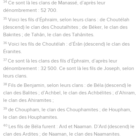
34
Ce sont là les clans de Manassé, d’après leur
dénombrement : 52 700.
35
Voici les fils d’Éphraïm, selon leurs clans : de Choutélah
(descend) le clan des Choutalhites ; de Béker, le clan des
Bakrites ; de Tahân, le clan des Tahânites.
36
Voici les fils de Choutélah : d’Érân (descend) le clan des
Éranites.
37
Ce sont là les clans des fils d’Éphraïm, d’après leur
dénombrement : 32 500. Ce sont là les fils de Joseph, selon
leurs clans.
38
Fils de Benjamin, selon leurs clans : de Béla (descend) le
clan des Balites ; d’Achbel, le clan des Achbélites ; d’Ahiram,
le clan des Ahiramites ;
39
de Choupham, le clan des Chouphamites ; de Houpham,
le clan des Houphamites.
40
Les fils de Béla furent : Ard et Naaman. D’Ard (descend) le
clan des Ardites ; de Naaman, le clan des Naamanites.