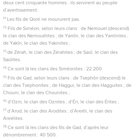
deux cent cinquante hommes : ils servirent au peuple
d’avertissement.
11
Les fils de Qoré ne moururent pas.
12
Fils de Siméon, selon leurs clans : de Nemouel (descend)
le clan des Nemouélites ; de Yamîn, le clan des Yamînites ;
de Yakîn, le clan des Yakinites ;
13
de Zérah, le clan des Zérahites ; de Saül, le clan des
Saülites.
14
Ce sont là les clans des Siméonites : 22 200.
15
Fils de Gad, selon leurs clans : de Tsephôn (descend) le
clan des Tsephonites ; de Haggui, le clan des Hagguites ; de
Chouni, le clan des Chounites ;
16
d’Ozni, le clan des Oznites ; d’Éri, le clan des Érites ;
17
d’Arod, le clan des Arodites ; d’Areéli, le clan des
Areélites.
18
Ce sont là les clans des fils de Gad, d’après leur
dénombrement : 40 500.