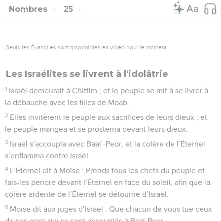
Nombres
25
Seuls les Évangiles sont disponibles en vidéo pour le moment.
Les Israélites se livrent à l'idolâtrie
1
Israël demeurait à Chittim ; et le peuple se mit à se livrer à
la débauche avec les filles de Moab.
2
Elles invitèrent le peuple aux sacrifices de leurs dieux ; et
le peuple mangea et se prosterna devant leurs dieux.
3
Israël s’accoupla avec Baal -Peor, et la colère de l’Éternel
s’enflamma contre Israël.
4
L’Éternel dit à Moïse : Prends tous les chefs du peuple et
fais-les pendre devant l’Éternel en face du soleil, afin que la
colère ardente de l’Éternel se détourne d’Israël.
5
Moïse dit aux juges d’Israël : Que chacun de vous tue ceux
de ses gens qui se sont accouplés à Baal-Peor.