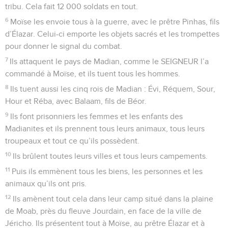
tribu. Cela fait 12 000 soldats en tout.
6
Moïse les envoie tous à la guerre, avec le prêtre Pinhas, fils
d’Élazar. Celui-ci emporte les objets sacrés et les trompettes
pour donner le signal du combat.
7
Ils attaquent le pays de Madian, comme le SEIGNEUR l’a
commandé à Moïse, et ils tuent tous les hommes.
8
Ils tuent aussi les cinq rois de Madian : Évi, Réquem, Sour,
Hour et Réba, avec Balaam, fils de Béor.
9
Ils font prisonniers les femmes et les enfants des
Madianites et ils prennent tous leurs animaux, tous leurs
troupeaux et tout ce qu’ils possèdent.
10
Ils brûlent toutes leurs villes et tous leurs campements.
11
Puis ils emmènent tous les biens, les personnes et les
animaux qu’ils ont pris.
12
Ils amènent tout cela dans leur camp situé dans la plaine
de Moab, près du fleuve Jourdain, en face de la ville de
Jéricho. Ils présentent tout à Moïse, au prêtre Élazar et à