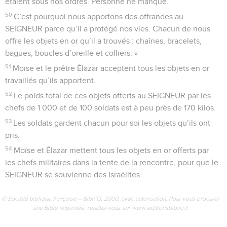
étaient sous nos ordres. Personne ne manque.
50
C’est pourquoi nous apportons des offrandes au
SEIGNEUR parce qu’il a protégé nos vies. Chacun de nous
offre les objets en or qu’il a trouvés : chaînes, bracelets,
bagues, boucles d’oreille et colliers. »
51
Moïse et le prêtre Élazar acceptent tous les objets en or
travaillés qu’ils apportent.
52
Le poids total de ces objets offerts au SEIGNEUR par les
chefs de 1 000 et de 100 soldats est à peu près de 170 kilos.
53
Les soldats gardent chacun pour soi les objets qu’ils ont
pris.
54
Moïse et Élazar mettent tous les objets en or offerts par
les chefs militaires dans la tente de la rencontre, pour que le
SEIGNEUR se souvienne des Israélites.
© Société biblique française – Bibli’O, 2000, avec autorisation. Pour vous procurer
une Bible imprimée, rendez-vous sur www.editionsbiblio.fr