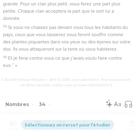
grande. Pour un clan plus petit, vous ferez une part plus
petite. Chaque clan acceptera la part que le sort lui a
donnée.
55
Si vous ne chassez pas devant vous tous les habitants du
pays, ceux que vous laisserez vous feront souffrir comme
des plantes piquantes dans vos yeux ou des épines sur votre
dos. Ils vous attaqueront sur la terre où vous habiterez.
56
Et je ferai contre vous ce que j’avais voulu faire contre
eux.” »
© Société biblique française – Bibli’O, 2000, avec autorisation. Pour vous procurer
une Bible imprimée, rendez-vous sur www.editionsbiblio.fr
Nombres
34
Seuls les Évangiles sont disponibles en vidéo pour le moment.
Contenus
Versions
Commentaires
Strong
Dictionnaire