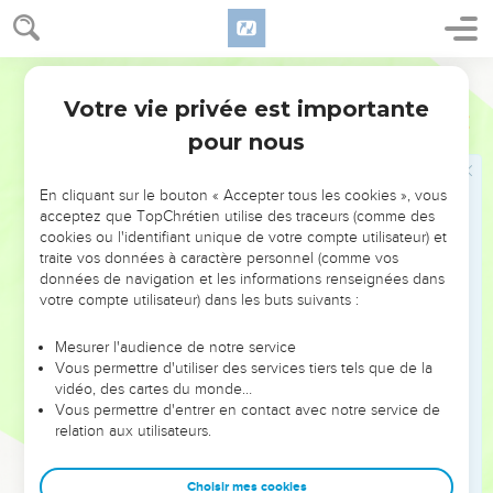
e. Pour la fête de la Pentecôte
Parole de Vie
26
« Le jour où vous récoltez les premiers produits du sol,
Votre vie privée est importante
Nombres
28
vous m’apporterez une offrande de céréales de la nouvelle
pour nous
récolte. Ce jour-là, vous vous réunirez pour m’adorer, moi, le
SEIGNEUR. Vous ne ferez pas votre travail ordinaire.
En cliquant sur le bouton « Accepter tous les cookies », vous
27
Vous m’offrirez en sacrifice complet : deux taureaux, un
acceptez que TopChrétien utilise des traceurs (comme des
bélier et sept agneaux d’un an. Sa fumée de bonne odeur
cookies ou l'identifiant unique de votre compte utilisateur) et
me plaira.
traite vos données à caractère personnel (comme vos
données de navigation et les informations renseignées dans
28
Avec chaque animal, vous offrirez de la farine mélangée
votre compte utilisateur) dans les buts suivants :
avec de l’huile : neuf kilos pour chaque taureau, six kilos
pour le bélier,
Mesurer l'audience de notre service
Vous permettre d'utiliser des services tiers tels que de la
29
trois kilos pour chaque agneau.
vidéo, des cartes du monde…
30
Vous offrirez aussi un bouc pour qu’on fasse sur vous le
Vous permettre d'entrer en contact avec notre service de
relation aux utilisateurs.
geste de pardon pour vos péchés.
31
On ajoutera tous ces sacrifices au sacrifice complet de
Choisir mes cookies
chaque jour et à l’offrande faite avec lui. Vous présenterez