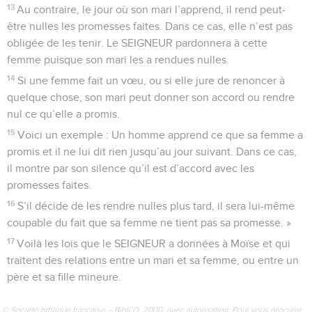
13
Au contraire, le jour où son mari l’apprend, il rend peut-
être nulles les promesses faites. Dans ce cas, elle n’est pas
obligée de les tenir. Le SEIGNEUR pardonnera à cette
femme puisque son mari les a rendues nulles.
14
Si une femme fait un vœu, ou si elle jure de renoncer à
quelque chose, son mari peut donner son accord ou rendre
nul ce qu’elle a promis.
15
Voici un exemple : Un homme apprend ce que sa femme a
promis et il ne lui dit rien jusqu’au jour suivant. Dans ce cas,
il montre par son silence qu’il est d’accord avec les
promesses faites.
16
S’il décide de les rendre nulles plus tard, il sera lui-même
coupable du fait que sa femme ne tient pas sa promesse. »
17
Voilà les lois que le SEIGNEUR a données à Moïse et qui
traitent des relations entre un mari et sa femme, ou entre un
père et sa fille mineure.
© Société biblique française – Bibli’O, 2000, avec autorisation. Pour vous procurer