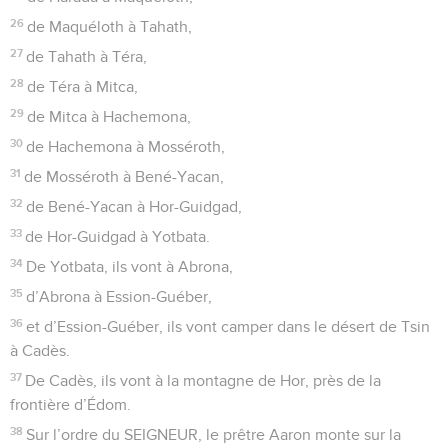
26
de Maquéloth à Tahath,
27
de Tahath à Téra,
28
de Téra à Mitca,
29
de Mitca à Hachemona,
30
de Hachemona à Mosséroth,
31
de Mosséroth à Bené-Yacan,
32
de Bené-Yacan à Hor-Guidgad,
33
de Hor-Guidgad à Yotbata.
34
De Yotbata, ils vont à Abrona,
35
d’Abrona à Ession-Guéber,
36
et d’Ession-Guéber, ils vont camper dans le désert de Tsin
à Cadès.
37
De Cadès, ils vont à la montagne de Hor, près de la
frontière d’Édom.
38
Sur l’ordre du SEIGNEUR, le prêtre Aaron monte sur la