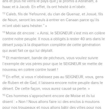
ans et plus ne verra le pays que j’ai promis à Abraham, à
Isaac et à Jacob. En effet, ils ont hésité à m’obéir.
12
Caleb, fils de Yefounné, du clan de Quenaz, et Josué, fils
de Noun, seront les seuls à entrer en Canaan parce qu’ils
m’ont obéi sans hésiter.” »
13
Moïse dit encore : « Ainsi, le SEIGNEUR s’est mis en colère
contre notre peuple. Il nous a obligés à rester 40 ans dans le
désert jusqu’à la disparition complète de cette génération
qui avait fait ce qui lui déplaît.
14
Et maintenant, bande de pécheurs, vous voulez suivre
l’exemple de vos pères pour que le SEIGNEUR se mette de
nouveau en colère contre Israël !
15
En effet, si vous n’obéissez pas au SEIGNEUR, vous, gens
de Ruben et de Gad, il laissera encore notre peuple dans le
désert. De cette façon, vous aurez causé sa perte. »
16
Ces hommes s’approchent encore de Moïse et ils lui
disent : « Non ! Nous allons faire ici des enclos à moutons
pour nos troupeaux et nous allons bâtir des villes pour nos