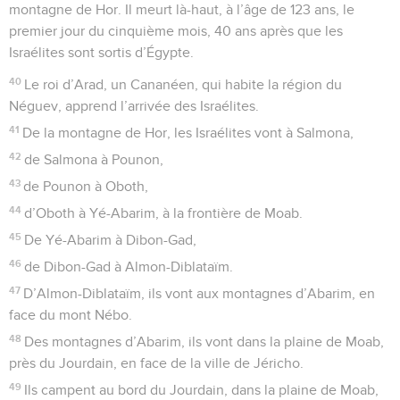
montagne de Hor. Il meurt là-haut, à l’âge de 123 ans, le
premier jour du cinquième mois, 40 ans après que les
Israélites sont sortis d’Égypte.
40
Le roi d’Arad, un Cananéen, qui habite la région du
Néguev, apprend l’arrivée des Israélites.
41
De la montagne de Hor, les Israélites vont à Salmona,
42
de Salmona à Pounon,
43
de Pounon à Oboth,
44
d’Oboth à Yé-Abarim, à la frontière de Moab.
45
De Yé-Abarim à Dibon-Gad,
46
de Dibon-Gad à Almon-Diblataïm.
47
D’Almon-Diblataïm, ils vont aux montagnes d’Abarim, en
face du mont Nébo.
48
Des montagnes d’Abarim, ils vont dans la plaine de Moab,
près du Jourdain, en face de la ville de Jéricho.
49
Ils campent au bord du Jourdain, dans la plaine de Moab,