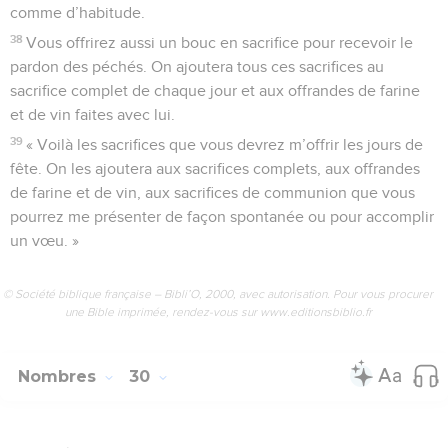
comme d’habitude.
38
Vous offrirez aussi un bouc en sacrifice pour recevoir le
pardon des péchés. On ajoutera tous ces sacrifices au
sacrifice complet de chaque jour et aux offrandes de farine
et de vin faites avec lui.
39
« Voilà les sacrifices que vous devrez m’offrir les jours de
fête. On les ajoutera aux sacrifices complets, aux offrandes
de farine et de vin, aux sacrifices de communion que vous
pourrez me présenter de façon spontanée ou pour accomplir
un vœu. »
© Société biblique française – Bibli’O, 2000, avec autorisation. Pour vous procurer
une Bible imprimée, rendez-vous sur www.editionsbiblio.fr
Nombres
30