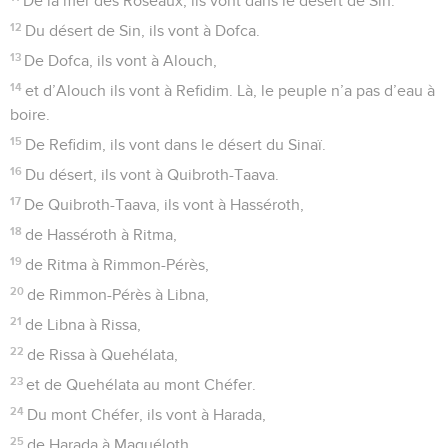
De la mer des Roseaux, ils vont dans le désert de Sin.
12
Du désert de Sin, ils vont à Dofca.
13
De Dofca, ils vont à Alouch,
14
et d’Alouch ils vont à Refidim. Là, le peuple n’a pas d’eau à
boire.
15
De Refidim, ils vont dans le désert du Sinaï.
16
Du désert, ils vont à Quibroth-Taava.
17
De Quibroth-Taava, ils vont à Hasséroth,
18
de Hasséroth à Ritma,
19
de Ritma à Rimmon-Pérès,
20
de Rimmon-Pérès à Libna,
21
de Libna à Rissa,
22
de Rissa à Quehélata,
23
et de Quehélata au mont Chéfer.
24
Du mont Chéfer, ils vont à Harada,
25
de Harada à Maquéloth,