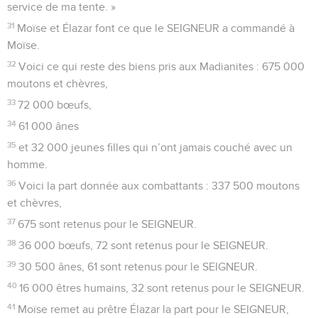
service de ma tente. »
31
Moïse et Élazar font ce que le SEIGNEUR a commandé à
Moïse.
32
Voici ce qui reste des biens pris aux Madianites : 675 000
moutons et chèvres,
33
72 000 bœufs,
34
61 000 ânes
35
et 32 000 jeunes filles qui n’ont jamais couché avec un
homme.
36
Voici la part donnée aux combattants : 337 500 moutons
et chèvres,
37
675 sont retenus pour le SEIGNEUR.
38
36 000 bœufs, 72 sont retenus pour le SEIGNEUR.
39
30 500 ânes, 61 sont retenus pour le SEIGNEUR.
40
16 000 êtres humains, 32 sont retenus pour le SEIGNEUR.
41
Moïse remet au prêtre Élazar la part pour le SEIGNEUR,