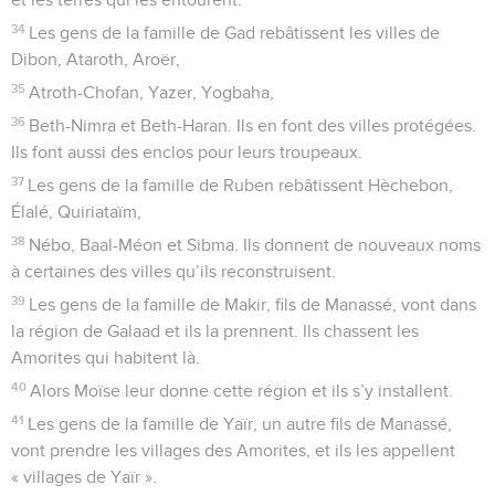
34
Les gens de la famille de Gad rebâtissent les villes de
Dibon, Ataroth, Aroër,
35
Atroth-Chofan, Yazer, Yogbaha,
36
Beth-Nimra et Beth-Haran. Ils en font des villes protégées.
Ils font aussi des enclos pour leurs troupeaux.
37
Les gens de la famille de Ruben rebâtissent Hèchebon,
Élalé, Quiriataïm,
38
Nébo, Baal-Méon et Sibma. Ils donnent de nouveaux noms
à certaines des villes qu’ils reconstruisent.
39
Les gens de la famille de Makir, fils de Manassé, vont dans
la région de Galaad et ils la prennent. Ils chassent les
Amorites qui habitent là.
40
Alors Moïse leur donne cette région et ils s’y installent.
41
Les gens de la famille de Yaïr, un autre fils de Manassé,
vont prendre les villages des Amorites, et ils les appellent
« villages de Yaïr ».