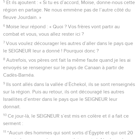
5
Et ils ajoutent : « Si tu es d’accord, Moïse, donne-nous cette
région en partage. Ne nous emmène pas de l’autre côté du
fleuve Jourdain. »
6
Moïse leur répond : « Quoi ? Vos frères vont partir au
combat et vous, vous allez rester ici ?
7
Vous voulez décourager les autres d’aller dans le pays que
le SEIGNEUR leur a donné ! Pourquoi donc ?
8
Autrefois, vos pères ont fait la même faute quand je les ai
envoyés se renseigner sur le pays de Canaan à partir de
Cadès-Barnéa.
9
Ils sont allés dans la vallée d’Èchekol, ils se sont renseignés
sur la région. Puis au retour, ils ont découragé les autres
Israélites d’entrer dans le pays que le SEIGNEUR leur
donnait.
10
Ce jour-là, le SEIGNEUR s’est mis en colère et il a fait ce
serment :
11
“Aucun des hommes qui sont sortis d’Égypte et qui ont 20