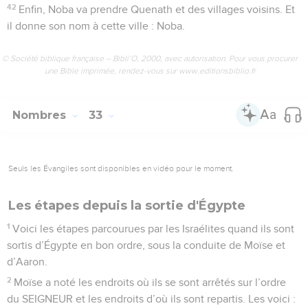
42
Enfin, Noba va prendre Quenath et des villages voisins. Et
il donne son nom à cette ville : Noba.
© Société biblique française – Bibli’O, 2000, avec autorisation. Pour vous procurer
une Bible imprimée, rendez-vous sur www.editionsbiblio.fr
Nombres
33
Seuls les Évangiles sont disponibles en vidéo pour le moment.
Les étapes depuis la sortie d'Égypte
1
Voici les étapes parcourues par les Israélites quand ils sont
sortis d’Égypte en bon ordre, sous la conduite de Moïse et
d’Aaron.
2
Moïse a noté les endroits où ils se sont arrêtés sur l’ordre
du SEIGNEUR et les endroits d’où ils sont repartis. Les voici :