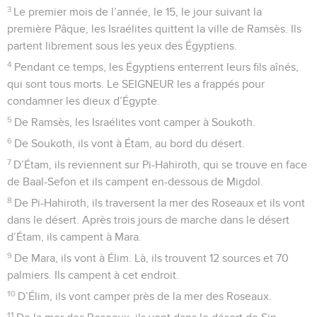
3
Le premier mois de l’année, le 15, le jour suivant la
première Pâque, les Israélites quittent la ville de Ramsès. Ils
partent librement sous les yeux des Égyptiens.
4
Pendant ce temps, les Égyptiens enterrent leurs fils aînés,
qui sont tous morts. Le SEIGNEUR les a frappés pour
condamner les dieux d’Égypte.
5
De Ramsès, les Israélites vont camper à Soukoth.
6
De Soukoth, ils vont à Étam, au bord du désert.
7
D’Étam, ils reviennent sur Pi-Hahiroth, qui se trouve en face
de Baal-Sefon et ils campent en-dessous de Migdol.
8
De Pi-Hahiroth, ils traversent la mer des Roseaux et ils vont
dans le désert. Après trois jours de marche dans le désert
d’Étam, ils campent à Mara.
9
De Mara, ils vont à Élim. Là, ils trouvent 12 sources et 70
palmiers. Ils campent à cet endroit.
10
D’Élim, ils vont camper près de la mer des Roseaux.
11