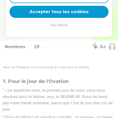
des animaux sans défaut, avec l’offrande de vin faite avec
Accepter tous les cookies
eux. »
© Société biblique française – Bibli’O, 2000, avec autorisation. Pour vous procurer
Tout refuser
une Bible imprimée, rendez-vous sur www.editionsbiblio.fr
Nombres
29
Seuls les Évangiles sont disponibles en vidéo pour le moment.
f. Pour le jour de l'Ovation
1
« Le septième mois, le premier jour du mois, vous vous
réunirez pour m’adorer, moi, le SEIGNEUR. Vous ne ferez
pas votre travail ordinaire, parce que c’est le jour des cris de
joie.
2
Vous m’offrirez en sacrifice complet : un taureau, un bélier