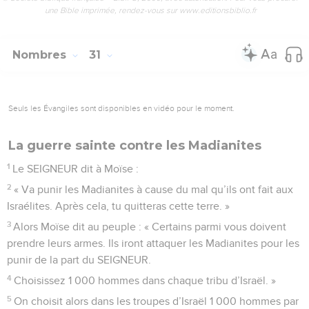
une Bible imprimée, rendez-vous sur www.editionsbiblio.fr
Nombres
31
Seuls les Évangiles sont disponibles en vidéo pour le moment.
La guerre sainte contre les Madianites
1
Le SEIGNEUR dit à Moïse :
2
« Va punir les Madianites à cause du mal qu’ils ont fait aux
Israélites. Après cela, tu quitteras cette terre. »
3
Alors Moïse dit au peuple : « Certains parmi vous doivent
prendre leurs armes. Ils iront attaquer les Madianites pour les
punir de la part du SEIGNEUR.
4
Choisissez 1 000 hommes dans chaque tribu d’Israël. »
5
On choisit alors dans les troupes d’Israël 1 000 hommes par