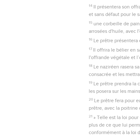
14
Il présentera son off
et sans défaut pour le s
15
une corbeille de pains
arrosées d'huile, avec 
16
Le prêtre présentera c
17
Il offrira le bélier e
l'offrande végétale et 
18
Le naziréen rasera sa
consacrée et les mettra
19
Le prêtre prendra la c
les posera sur les main
20
Le prêtre fera pour e
prêtre, avec la poitrine
21
» Telle est la loi pou
plus de ce que lui perme
conformément à la loi d