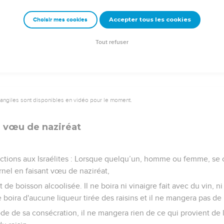
mari saisi d'un esprit de jalousie soupçonne sa femme. Le prêtre l
Accepter tous les cookies
Choisir mes cookies
ppliquera cette loi dans son intégralité.
ré comme innocent, mais la femme supportera les conséquences 
Tout refuser
vangiles sont disponibles en vidéo pour le moment.
e vœu de naziréat
uctions aux Israélites : Lorsque quelqu’un, homme ou femme, se 
ernel en faisant vœu de naziréat,
et de boisson alcoolisée. Il ne boira ni vinaigre fait avec du vin, n
 boira d'aucune liqueur tirée des raisins et il ne mangera pas de ra
de de sa consécration, il ne mangera rien de ce qui provient de l