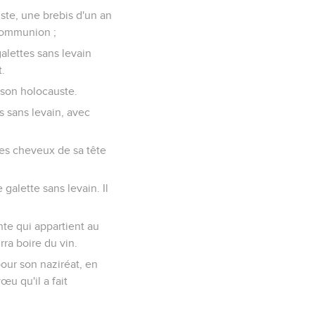
uste, une brebis d'un an
 communion ;
galettes sans levain
t.
t son holocauste.
ns sans levain, avec
 les cheveux de sa tête
 galette sans levain. Il
nte qui appartient au
rra boire du vin.
 pour son naziréat, en
œu qu'il a fait