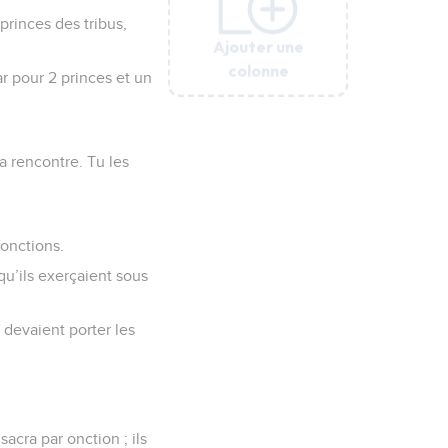
 princes des tribus,
Ajouter une
Ajouter une
Ajouter une
Ajouter une
Ajouter une
colonne
colonne
colonne
colonne
colonne
ar pour 2 princes et un
a rencontre. Tu les
fonctions.
qu’ils exerçaient sous
 devaient porter les
acra par onction ; ils