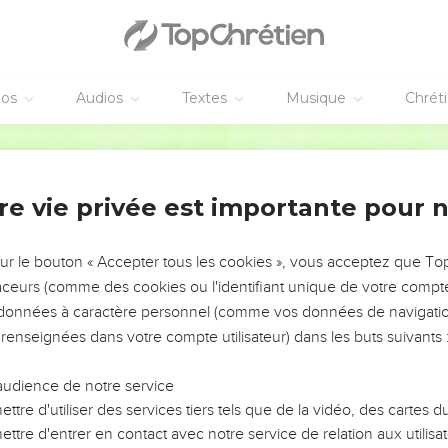
euse de malédiction pénètre dans tes entrailles pour te faire enfl
t la femme dira : ‘Amen ! Amen !’
s malédictions dans un livre, puis les effacera avec l’eau amère.
éos
Audios
Textes
Musique
Chrét
mme l’eau amère porteuse de malédiction et cette eau entrera en 
Segond 21
ffrande de jalousie des mains de la femme, fera le geste de prése
re vie privée est importante pour 
e de cette offrande comme souvenir et la brûlera sur l'autel. C'es
sur le bouton « Accepter tous les cookies », vous acceptez que T
traceurs (comme des cookies ou l'identifiant unique de votre compte 
ire l’eau, si la femme s’est rendue impure et a été infidèle à son 
s données à caractère personnel (comme vos données de navigatio
elle pour produire l'amertume ; son ventre enflera, sa cuisse se 
 renseignées dans votre compte utilisateur) dans les buts suivants 
e dans les malédictions au milieu de son peuple.
'est pas rendue impure, si elle est pure, elle sera reconnue inno
audience de notre service
ttre d'utiliser des services tiers tels que de la vidéo, des cartes
r la jalousie, pour le cas où une femme se tourne vers un autre qu
ttre d'entrer en contact avec notre service de relation aux utilisat