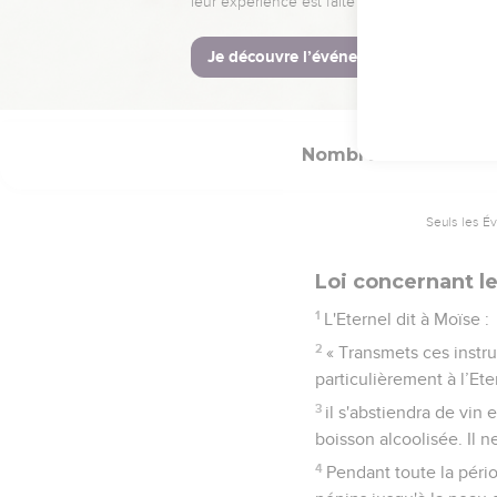
30
et pour le cas où un 
devant l'Eternel et lui a
31
Le mari sera considé
Nombres
6
Seuls les É
Loi concernant l
1
L'Eternel dit à Moïse :
2
« Transmets ces instr
particulièrement à l’Et
3
il s'abstiendra de vin 
boisson alcoolisée. Il ne
4
Pendant toute la pério