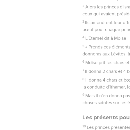
2
Alors les princes d'Isr
ceux qui avaient prés
3
Ils amenèrent leur off
bœuf pour chaque prince 
4
L'Eternel dit à Moïse :
5
« Prends ces éléments 
donneras aux Lévites, à
6
Moïse prit les chars et
7
Il donna 2 chars et 4
8
Il donna 4 chars et b
la conduite d'Ithamar, le
9
Mais il n'en donna pas
choses saintes sur les 
Les présents pour
10
Les princes présentère