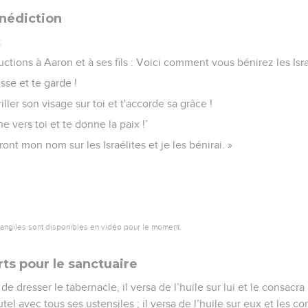
nédiction
:
ctions à Aaron et à ses fils : Voici comment vous bénirez les Isra
sse et te garde !
iller son visage sur toi et t'accorde sa grâce !
e vers toi et te donne la paix !’
tront mon nom sur les Israélites et je les bénirai. »
vangiles sont disponibles en vidéo pour le moment.
rts pour le sanctuaire
de dresser le tabernacle, il versa de l’huile sur lui et le consacr
utel avec tous ses ustensiles ; il versa de l’huile sur eux et les co