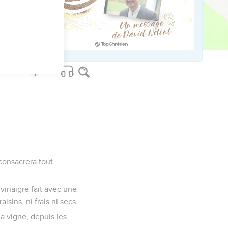
a fera se tenir debout
de sa faute. »
consacrera tout
i vinaigre fait avec une
isins, ni frais ni secs.
a vigne, depuis les