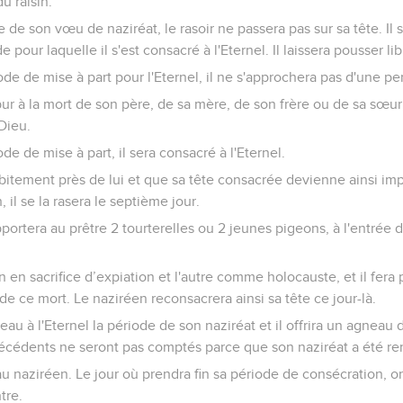
u raisin.
 de son vœu de naziréat, le rasoir ne passera pas sur sa tête. Il s
e pour laquelle il s'est consacré à l'Eternel. Il laissera pousser 
de de mise à part pour l'Eternel, il ne s'approchera pas d'une p
ur à la mort de son père, de sa mère, de son frère ou de sa sœur, 
Dieu.
de de mise à part, il sera consacré à l'Eternel.
itement près de lui et que sa tête consacrée devienne ainsi impur
n, il se la rasera le septième jour.
pportera au prêtre 2 tourterelles ou 2 jeunes pigeons, à l'entrée d
un en sacrifice d’expiation et l'autre comme holocauste, et il fera 
 ce mort. Le naziréen reconsacrera ainsi sa tête ce jour-là.
au à l'Eternel la période de son naziréat et il offrira un agneau 
précédents ne seront pas comptés parce que son naziréat a été r
e au naziréen. Le jour où prendra fin sa période de consécration, on
tre.