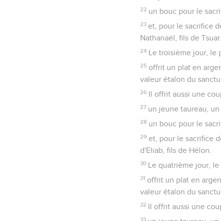
22
un bouc pour le sacri
23
et, pour le sacrifice
Nathanaël, fils de Tsuar
24
Le troisième jour, le 
25
offrit un plat en ar
valeur étalon du sanctuai
26
Il offrit aussi une c
27
un jeune taureau, un 
28
un bouc pour le sacri
29
et, pour le sacrifice
d'Eliab, fils de Hélon.
30
Le quatrième jour, le 
31
offrit un plat en arg
valeur étalon du sanctuai
32
Il offrit aussi une c
33