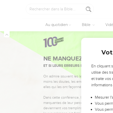
enfler ton ventre,
22
et que cette eau port
dessécher la cuisse !’E
23
» Le prêtre écrira ce
Au quotidien
Bible
Vid
24
Il fera boire à la fe
l'amertume.
25
Le prêtre prendra l'o
Nombres
5
Vot
et l'offrira sur l'autel.
26
Il prendra une poigné
boire l’eau à la femme.
En cliquant 
utilise des 
27
Quand il aura fait bo
et traite vo
malédiction entrera en 
informations
femme servira d’exempl
28
Mais si la femme ne s
Mesurer l'
enfants.
Vous perme
29
» Telle est la loi su
Vous perme
impure,