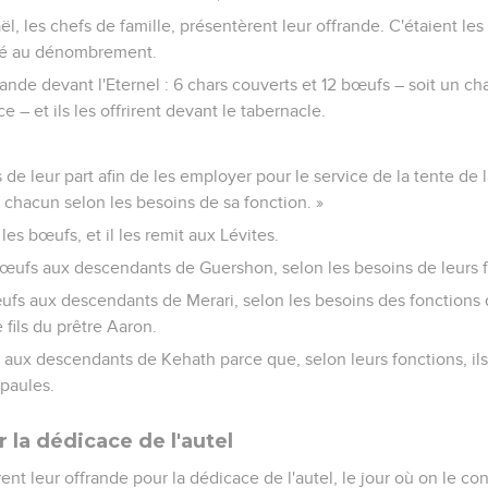
aël, les chefs de famille, présentèrent leur offrande. C'étaient les
idé au dénombrement.
rande devant l'Eternel : 6 chars couverts et 12 bœufs – soit un ch
– et ils les offrirent devant le tabernacle.
de leur part afin de les employer pour le service de la tente de l
 chacun selon les besoins de sa fonction. »
 les bœufs, et il les remit aux Lévites.
 bœufs aux descendants de Guershon, selon les besoins de leurs 
œufs aux descendants de Merari, selon les besoins des fonctions 
 fils du prêtre Aaron.
 aux descendants de Kehath parce que, selon leurs fonctions, ils
épaules.
 la dédicace de l'autel
nt leur offrande pour la dédicace de l'autel, le jour où on le cons