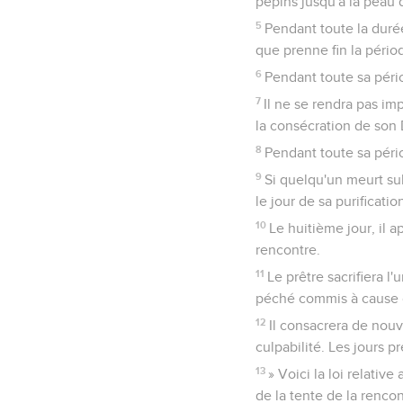
pépins jusqu'à la peau d
5
Pendant toute la durée
que prenne fin la périod
6
Pendant toute sa pério
7
Il ne se rendra pas imp
la consécration de son 
8
Pendant toute sa pério
9
Si quelqu'un meurt sub
le jour de sa purificatio
10
Le huitième jour, il a
rencontre.
11
Le prêtre sacrifiera l'
péché commis à cause de
12
Il consacrera de nouve
culpabilité. Les jours 
13
» Voici la loi relativ
de la tente de la rencon