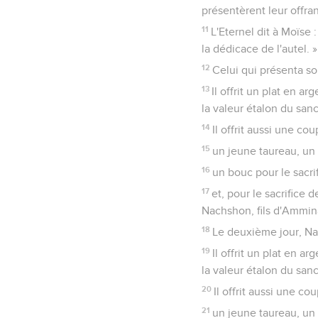
présentèrent leur offran
11
L'Eternel dit à Moïse 
la dédicace de l'autel. »
12
Celui qui présenta so
13
Il offrit un plat en 
la valeur étalon du sanct
14
Il offrit aussi une c
15
un jeune taureau, un 
16
un bouc pour le sacri
17
et, pour le sacrifice
Nachshon, fils d'Ammin
18
Le deuxième jour, Nat
19
Il offrit un plat en 
la valeur étalon du sanct
20
Il offrit aussi une c
21
un jeune taureau, un 