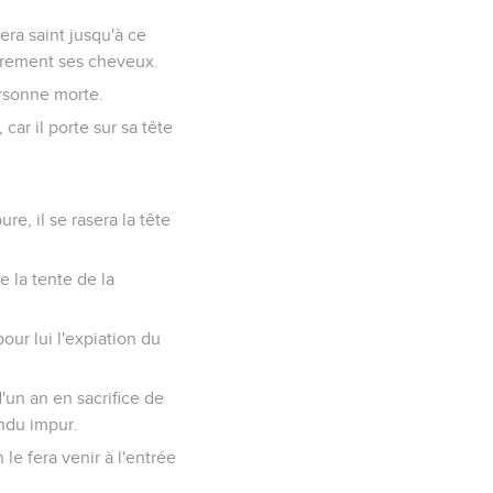
era saint jusqu'à ce
librement ses cheveux.
ersonne morte.
car il porte sur sa tête
e, il se rasera la tête
e la tente de la
pour lui l'expiation du
d'un an en sacrifice de
endu impur.
 le fera venir à l'entrée