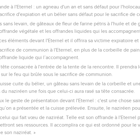
rande à l'Eternel : un agneau d'un an et sans défaut pour l'holoca
acrifice d'expiation et un bélier sans défaut pour le sacrifice de
 sans levain, de gâteaux de fleur de farine pétris à l'huile et de 
l'offrande végétale et les offrandes liquides qui les accompagnen
es éléments devant l'Eternel et il offrira sa victime expiatoire e
n sacrifice de communion à l'Eternel, en plus de la corbeille de pai
l’offrande liquide qui l’accompagnent.
 tête consacrée à l'entrée de la tente de la rencontre. Il prendra
 sur le feu qui brûle sous le sacrifice de communion.
uisse cuite du bélier, un gâteau sans levain de la corbeille et une
s du naziréen une fois que celui-ci aura rasé sa tête consacrée.
ux le geste de présentation devant l'Eternel : c'est une chose sai
 qu’on a présentée et la cuisse prélevée. Ensuite, le naziréen pou
r celui qui fait vœu de naziréat. Telle est son offrande à l'Eternel
ttront ses ressources. Il accomplira ce qui est ordonné pour le v
e son naziréat. »