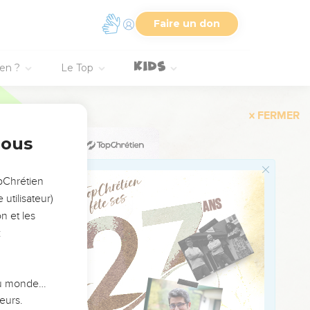
Faire un don
er le ventre et
ien ?
Le Top
elle pour produire
ntation devant l'Eternel
nous
t après cela qu'il fera
opChrétien
utilisateur)
mari, l’eau porteuse de
n et les
desséchera et cette
:
cente et aura des
 du monde…
e son mari et se rend
eurs.