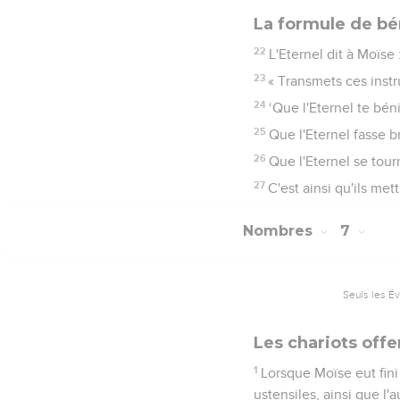
La formule de bé
22
L'Eternel dit à Moïse 
23
« Transmets ces instru
24
‘Que l'Eternel te béni
25
Que l'Eternel fasse br
26
Que l'Eternel se tourn
27
C'est ainsi qu'ils met
Nombres
7
Seuls les É
Les chariots offe
1
Lorsque Moïse eut fini 
ustensiles, ainsi que l'a