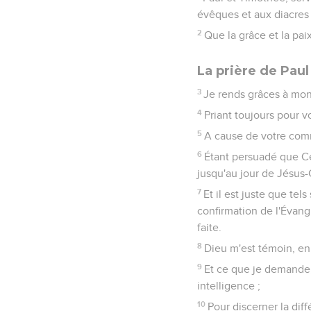
évêques et aux diacres 
2
Que la grâce et la pai
La prière de Paul
3
Je rends grâces à mon 
4
Priant toujours pour v
5
A cause de votre comm
6
Étant persuadé que C
jusqu'au jour de Jésus-C
7
Et il est juste que te
confirmation de l'Évang
faite.
8
Dieu m'est témoin, en 
9
Et ce que je demande,
intelligence ;
10
Pour discerner la dif