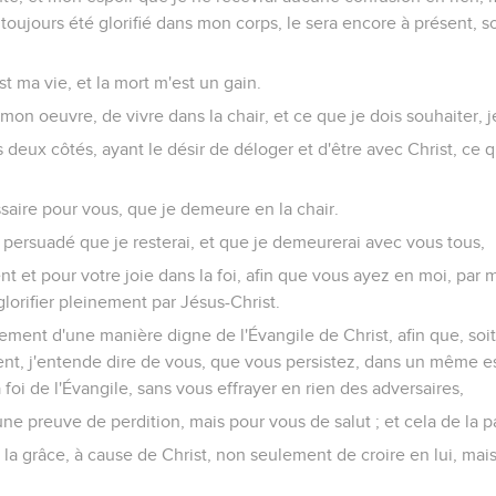
 toujours été glorifié dans mon corps, le sera encore à présent, so
t ma vie, et la mort m'est un gain.
ur mon oeuvre, de vivre dans la chair, et ce que je dois souhaiter, j
s deux côtés, ayant le désir de déloger et d'être avec Christ, ce
ssaire pour vous, que je demeure en la chair.
 persuadé que je resterai, et que je demeurerai avec vous tous,
 et pour votre joie dans la foi, afin que vous ayez en moi, par 
glorifier pleinement par Jésus-Christ.
ment d'une manière digne de l'Évangile de Christ, afin que, soi
sent, j'entende dire de vous, que vous persistez, dans un même es
oi de l'Évangile, sans vous effrayer en rien des adversaires,
ne preuve de perdition, mais pour vous de salut ; et cela de la p
it la grâce, à cause de Christ, non seulement de croire en lui, mai