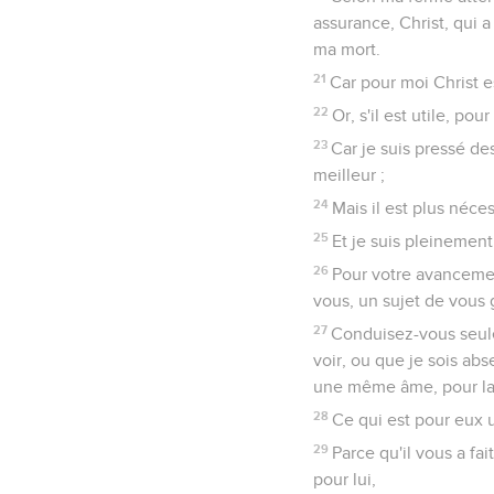
assurance, Christ, qui a
ma mort.
21
Car pour moi Christ es
22
Or, s'il est utile, po
23
Car je suis pressé de
meilleur ;
24
Mais il est plus néce
25
Et je suis pleinement
26
Pour votre avancement
vous, un sujet de vous 
27
Conduisez-vous seule
voir, ou que je sois ab
une même âme, pour la f
28
Ce qui est pour eux u
29
Parce qu'il vous a fa
pour lui,