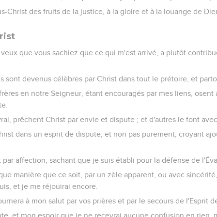
-Christ des fruits de la justice, à la gloire et à la louange de Die
rist
 veux que vous sachiez que ce qui m'est arrivé, a plutôt contrib
 sont devenus célèbres par Christ dans tout le prétoire, et partou
 frères en notre Seigneur, étant encouragés par mes liens, osent
te.
rai, prêchent Christ par envie et dispute ; et d'autres le font ave
ist dans un esprit de dispute, et non pas purement, croyant ajout
t par affection, sachant que je suis établi pour la défense de l'Év
ue manière que ce soit, par un zèle apparent, ou avec sincérité,
uis, et je me réjouirai encore.
ournera à mon salut par vos prières et par le secours de l'Esprit d
te, et mon espoir que je ne recevrai aucune confusion en rien, 