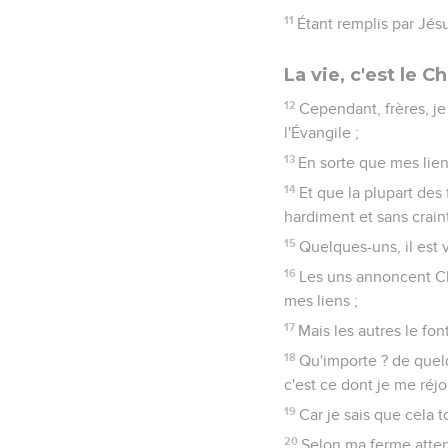
11
Étant remplis par Jésus
La vie, c'est le Ch
12
Cependant, frères, je
l'Évangile ;
13
En sorte que mes liens
14
Et que la plupart des
hardiment et sans crain
15
Quelques-uns, il est v
16
Les uns annoncent Chr
mes liens ;
17
Mais les autres le fon
18
Qu'importe ? de quelq
c'est ce dont je me réjo
19
Car je sais que cela t
20
Selon ma ferme atten