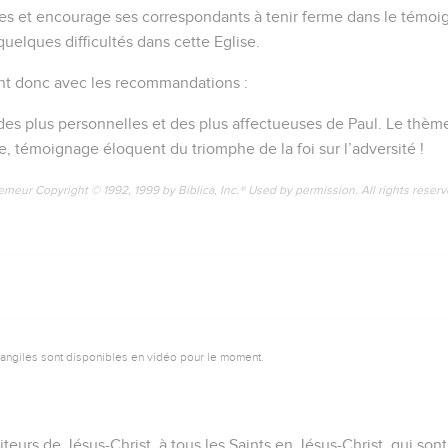
s et encourage ses correspondants à tenir ferme dans le témoig
 quelques difficultés dans cette Eglise.
ent donc avec les recommandations :
 des plus personnelles et des plus affectueuses de Paul. Le thème
, témoignage éloquent du triomphe de la foi sur l’adversité !
emeur Copyright © 1992, 1999 by Biblica, Inc.® Used by permission. All rights reser
vangiles sont disponibles en vidéo pour le moment.
teurs de Jésus-Christ, à tous les Saints en Jésus-Christ, qui sont