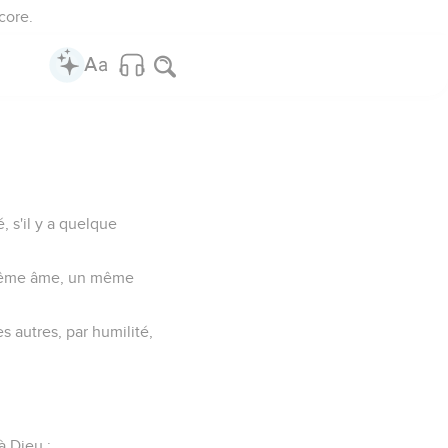
core.
, s'il y a quelque
e même âme, un même
s autres, par humilité,
à Dieu ;