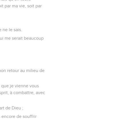
it par ma vie, soit par
e ne le sais.
 qui me serait beaucoup
mon retour au milieu de
t que je vienne vous
prit, à combattre, avec
art de Dieu ;
s encore de souffrir