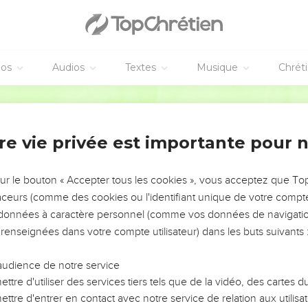
 reins ceints de la vérité, revêtus de la cuirasse de la justice,
 zèle de l'Évangile de la paix ;
out, le bouclier de la foi, par le moyen duquel vous pourrez éteind
éos
Audios
Textes
Musique
Chrét
 du salut, et l'épée de l'Esprit, qui est la parole de Dieu ;
Ostervald
ar l'Esprit par toutes sortes de prières et de supplications ; et ve
pour tous les Saints,
re vie privée est importante pour 
in qu'il me soit donné de parler librement, avec hardiesse, pour f
sur le bouton « Accepter tous les cookies », vous acceptez que T
ambassadeur dans les chaînes, en sorte que j'en parle avec hardi
traceurs (comme des cookies ou l'identifiant unique de votre compte 
s données à caractère personnel (comme vos données de navigatio
 renseignées dans votre compte utilisateur) dans les buts suivants 
es
audience de notre service
hiez aussi ce qui me concerne, et ce que je fais, Tychique, le bie
ttre d'utiliser des services tiers tels que de la vidéo, des cartes
ur, vous informera de tout.
ttre d'entrer en contact avec notre service de relation aux utilisat
xprès, afin que vous connaissiez ce qui nous concerne, et qu'il 