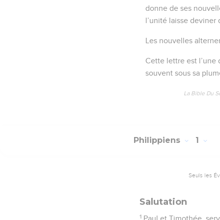
donne de ses nouvelle
l’unité laisse deviner
Les nouvelles altern
Cette lettre est l’une
souvent sous sa plume
La Bible Du S
Philippiens
1
Seuls les É
Salutation
1
Paul et Timothée, servi