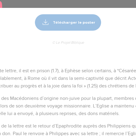
Télécharger le poster
© Le Projet Biblique
e lettre, il est en prison (1.7), à Ephèse selon certains, à *Césaré
ablement, à Rome où il vit dans la semi-captivité que décrit Acte
ribuer au progrès et à la joie dans la foi » (1.25) des chrétiens de 
t des Macédoniens d’origine non-juive pour la plupart, membres 
) lors de son deuxième voyage missionnaire. L’Eglise a maintenu d
lle lui a envoyé, à plusieurs reprises, des dons matériels.
de la lettre est le retour d’Epaphrodite auprès des Philippiens q
 don. Paul le renvoie à Philippes avec sa lettre ; il remercie l’Egl