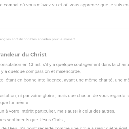
e combat où vous m'avez vu et où vous apprenez que je suis en
vangiles sont disponibles en vidéo pour le moment.
grandeur du Christ
onsolation en Christ, s'il y a quelque soulagement dans la charité
l y a quelque compassion et miséricorde,
ite, étant en bonne intelligence, ayant une même charité, un
testation, ni par vaine gloire ; mais que chacun de vous regarde le
 que lui-même.
 à votre intérêt particulier, mais aussi à celui des autres.
es sentiments que Jésus-Christ,
de Dieu, n'a point regardé comme une proie à saisir d'être égal 