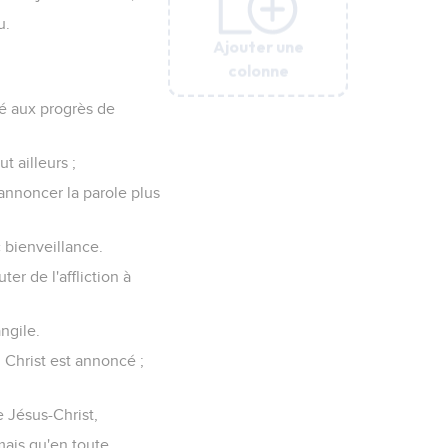
u.
Ajouter une
Ajouter une
Ajouter une
Ajouter une
Ajouter une
colonne
colonne
colonne
colonne
colonne
ué aux progrès de
t ailleurs ;
 annoncer la parole plus
c bienveillance.
er de l'affliction à
angile.
 Christ est annoncé ;
e Jésus-Christ,
mais qu'en toute