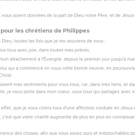
:
x vous soient données de la part de Dieu notre Père, et de Jésus-
 pour les chrétiens de Philippes
Dieu, toutes les fois que je me souviens de vous ;
ous tous avec joie, dans toutes mes prières,
un attachement à l'Évangile, depuis le premier jour jusqu'à mai
elui qui a commencé en vous cette bonne oeuvre, en poursuivra
hrist.
ls soient mes sentiments pour vous tous, car, dans mes liens, et da
ile, je vous porte dans mon coeur, vous tous qui partagez avec m
effet, que je vous chéris tous d'une affection cordiale en Jésus-
 c'est que votre charité augmente de plus en plus en connaissa
férence des choses, afin que vous soyez purs et irréprochables pou