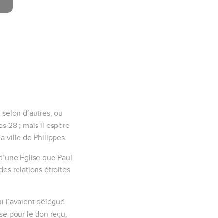
e selon d’autres, ou
s 28 ; mais il espère
la ville de Philippes.
d’une Eglise que Paul
es relations étroites
ui l’avaient délégué
ise pour le don reçu,