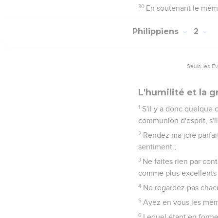
30
En soutenant le mêm
Philippiens
2
Seuls les É
L'humilité et la 
1
S'il y a donc quelque c
communion d'esprit, s'i
2
Rendez ma joie parfa
sentiment ;
3
Ne faites rien par con
comme plus excellents
4
Ne regardez pas chacun
5
Ayez en vous les mêm
6
Lequel étant en forme 