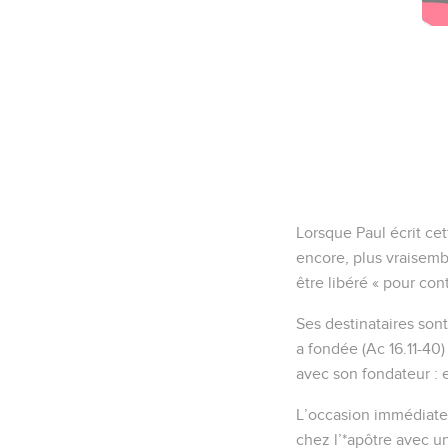
Lorsque Paul écrit cett
encore, plus vraisembl
être libéré « pour cont
Ses destinataires son
a fondée (Ac 16.11-40
avec son fondateur : e
L’occasion immédiate 
chez l’*apôtre avec un