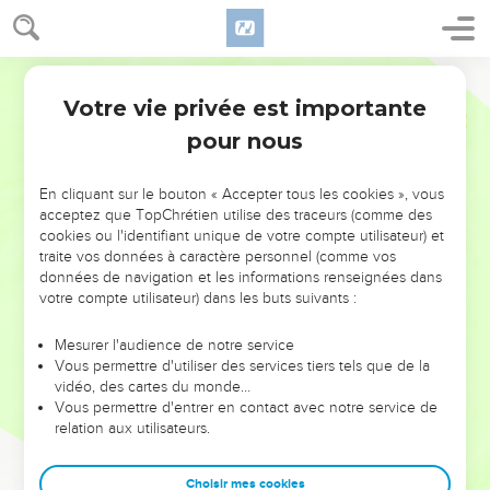
Votre vie privée est importante
pour nous
NE MANQUEZ PAS L’ÉVÉNEMENT
En cliquant sur le bouton « Accepter tous les cookies », vous
DE L’ANNÉE !
acceptez que TopChrétien utilise des traceurs (comme des
cookies ou l'identifiant unique de votre compte utilisateur) et
ET SI LEURS ERREURS POUVAIENT VOUS ÉVITER LES
traite vos données à caractère personnel (comme vos
VOTRES ?
données de navigation et les informations renseignées dans
votre compte utilisateur) dans les buts suivants :
On admire souvent les leaders pour leurs réussites, leur impact,
leur foi ou leur vision. Mais on voit moins les doutes, les erreurs
Mesurer l'audience de notre service
Vous permettre d'utiliser des services tiers tels que de la
et les saisons difficiles qu'ils ont traversés, alors même que ce
vidéo, des cartes du monde…
sont elles qui les ont façonnés.
Vous permettre d'entrer en contact avec notre service de
relation aux utilisateurs.
Dans cette conférence, leaders, entrepreneurs, et responsables
reviennent sur les erreurs marquantes de leur parcours et les
clés pour avancer avec plus de sagesse afin que leurs erreurs
Choisir mes cookies