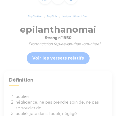
TopChrétien
TopBible
Lexique Hébreu / Grec
epilanthanomai
Strong n°1950
Prononciation [ep-ee-lan-than'-om-ahee]
Voir les versets relatifs
Définition
oublier
négligence, ne pas prendre soin de, ne pas
se soucier de
oublié, jeté dans l'oubli, négligé