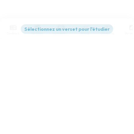
Contenus
Versions
Commentaires
Strong
Dictionnaire
Paramètres de lecture
Afficher les numéros de versets
Mode dyslexique
Désactivé
Simple
Coul
eur
Police d'écriture
Serif
Sans-serif