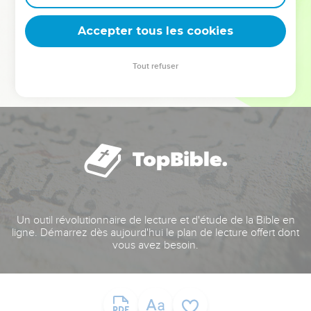
deviennent vos tremplins. Que vous guidiez un ministère, une
équipe, un groupe ou une famille, leur expérience est faite
Accepter tous les cookies
pour vous.
Tout refuser
Je découvre l’événement
Un outil révolutionnaire de lecture et d'étude de la Bible en
ligne. Démarrez dès aujourd'hui le plan de lecture offert dont
vous avez besoin.