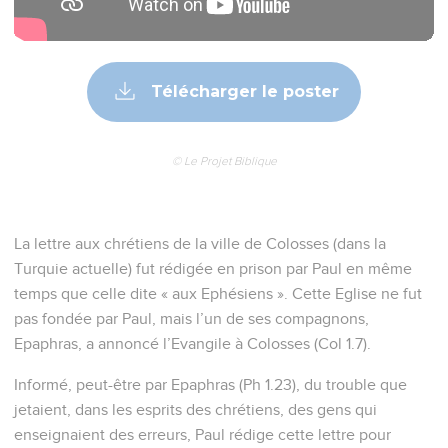
plaire entièrement. Vous aurez pour fruits toutes sortes
d’œuvres bonnes et vous progresserez dans la connaissance
de Dieu,
11
vous serez fortifiés à tout point de vue par sa puissance
glorieuse pour être toujours et avec joie persévérants et
patients,
12
et vous exprimerez votre reconnaissance au Père qui nous
a rendus capables de prendre part à l'héritage des saints
dans la lumière.
13
Il nous a délivrés de la puissance des ténèbres et nous a
transportés dans le royaume de son Fils bien-aimé,
14
en qui nous sommes rachetés, pardonnés de nos péchés.
La personne et l'œuvre du Christ
15
Le Fils est l'image du Dieu invisible, le premier-né de toute
la création.
16
En effet, c’est en lui que tout a été créé dans le ciel et sur