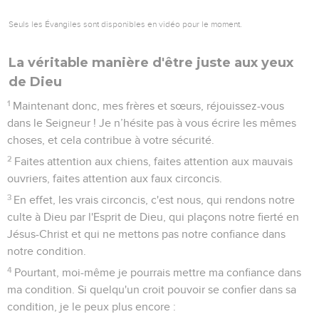
2
J'encourage Evodie et Syntyche à vivre en plein accord
dans le Seigneur.
3
Toi aussi, mon fidèle collègue, je te demande de les aider,
elles qui ont combattu pour l'Evangile avec moi ainsi qu’avec
Clément et mes autres collaborateurs dont le nom figure
dans le livre de vie.
4
Réjouissez-vous toujours dans le Seigneur ! Je le répète :
réjouissez-vous !
5
Que votre douceur soit connue de tous les hommes. Le
Seigneur est proche.
6
Ne vous inquiétez de rien, mais en toute chose faites
connaître vos besoins à Dieu par des prières et des
supplications, dans une attitude de reconnaissance.
7
Et la paix de Dieu, qui dépasse tout ce que l’on peut
comprendre, gardera votre cœur et vos pensées en Jésus-
Christ.
8
Enfin, frères et sœurs, portez vos pensées sur tout ce qui