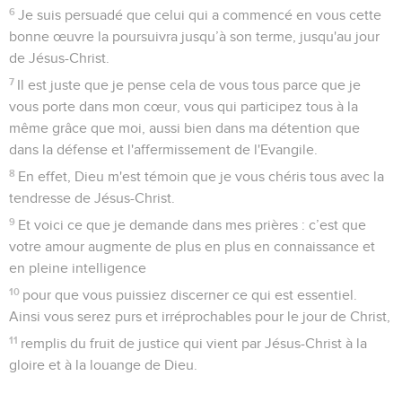
2
rendez ma joie parfaite en vivant en plein accord. Ayez un
même amour, un même cœur, une unité de pensée.
3
Ne faites rien par esprit de rivalité ou par désir d’une gloire
sans valeur, mais avec humilité considérez les autres comme
supérieurs à vous-mêmes.
4
Que chacun de vous, au lieu de regarder à ses propres
intérêts, regarde aussi à ceux des autres.
5
Que votre attitude soit identique à celle de Jésus-Christ :
6
lui qui est de condition divine, il n'a pas regardé son égalité
avec Dieu comme un butin à préserver,
7
mais il s'est dépouillé lui-même en prenant une condition
de serviteur, en devenant semblable aux êtres humains.
Reconnu comme un simple homme,
8
il s'est humilié lui-même en faisant preuve d’obéissance
jusqu'à la mort, même la mort sur la croix.
9
C'est aussi pourquoi Dieu l'a élevé à la plus haute place et
lui a donné le nom qui est au-dessus de tout nom