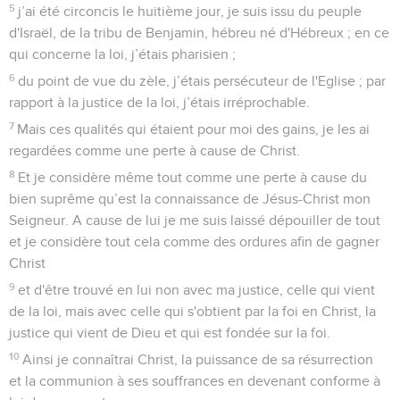
est vrai, tout ce qui est honorable, tout ce qui est juste, tout
ce qui est pur, tout ce qui est digne d'être aimé, tout ce qui
mérite l'approbation, ce qui est synonyme de qualité morale
et ce qui est digne de louange.
9
Ce que vous avez appris, reçu et entendu de moi et ce que
vous avez vu en moi, mettez-le en pratique. Et le Dieu de la
paix sera avec vous.
Paul remercie les Philippiens pour leurs
dons
10
J'ai éprouvé une grande joie dans le Seigneur de ce que
vous avez enfin pu renouveler l’expression de votre intérêt
pour moi. Vous y pensiez bien, mais l'occasion vous
manquait.
11
Ce n'est pas à cause de mes besoins que je dis cela, car j'ai
appris à être satisfait de ma situation.
12
Je sais vivre dans la pauvreté et je sais vivre dans