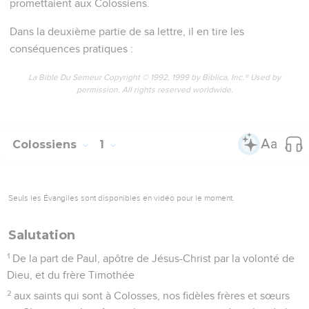
vous avez entendu, qui a été proclamé à toute créature sous
le ciel et dont moi, Paul, je suis devenu le serviteur.
La mission de Paul en faveur de l'Église
24
Je me réjouis maintenant dans mes souffrances pour vous
et je supplée dans ma vie à ce qui manque aux peines
infligées à Christ pour son corps, c’est-à-dire l'Eglise.
25
C'est d'elle que je suis devenu le serviteur, conformément
à la charge que Dieu m'a confiée pour vous : annoncer
pleinement la parole de Dieu,
26
le mystère caché de tout temps et à toutes les
générations, mais révélé maintenant à ses saints.
27
En effet, Dieu a voulu leur faire connaître la glorieuse
richesse de ce mystère parmi les non-Juifs, c’est-à-dire
Christ en vous, l'espérance de la gloire.
28
C'est lui que nous annonçons, en avertissant et en
instruisant toute personne en toute sagesse, afin de