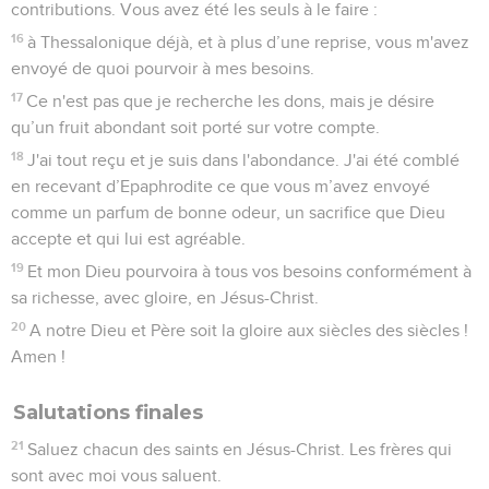
Colossiens
1
Seuls les Évangiles sont disponibles en vidéo pour le moment.
Salutation
1
De la part de Paul, apôtre de Jésus-Christ par la volonté de
Dieu, et du frère Timothée
2
aux saints qui sont à Colosses, nos fidèles frères et sœurs
en Christ : que la grâce et la paix vous soient données de la
part de Dieu notre Père et du Seigneur Jésus-Christ !
Prière de reconnaissance
3
Nous disons constamment toute notre reconnaissance à
Dieu, le Père de notre Seigneur Jésus-Christ, lorsque nous
prions pour vous.
4
En effet, nous avons été informés de votre foi en Jésus-