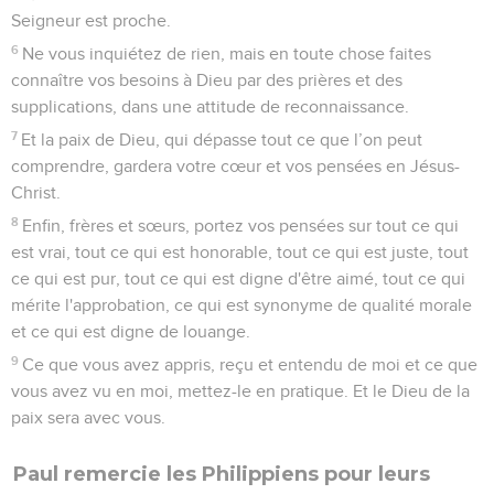
La lettre aux chrétiens de la ville de Colosses (dans la
Turquie actuelle) fut rédigée en prison par Paul en même
temps que celle dite « aux Ephésiens ». Cette Eglise ne fut
pas fondée par Paul, mais l’un de ses compagnons,
Epaphras, a annoncé l’Evangile à Colosses (Col 1.7).
Informé, peut-être par Epaphras (Ph 1.23), du trouble que
jetaient, dans les esprits des chrétiens, des gens qui
enseignaient des erreurs, Paul rédige cette lettre pour
rappeler les fondements de la Bonne Nouvelle. Il évoque,
par des allusions, l’enseignement erroné qu’il combat : c’est
un système philosophique (2.8) d’inspiration grecque, où se
mêlent des croyances et des pratiques juives (culte des
*anges, *circoncision) de tendance ascétique (2.20-23).
Cette erreur ôtait à Jésus-Christ sa place unique de seul
intermédiaire entre Dieu et les hommes, de seul *Sauveur.
Elle faisait retomber les chrétiens dans le légalisme. Ses