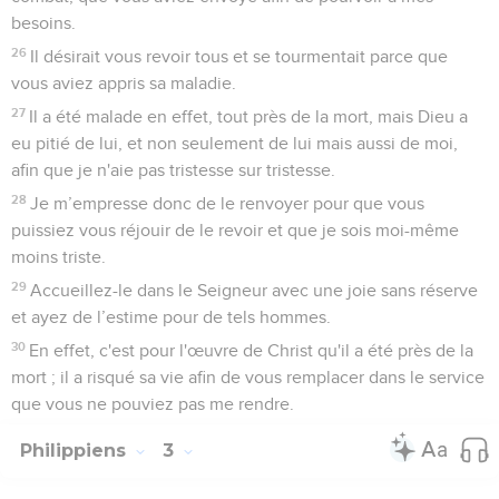
mettent leur gloire dans ce qui fait leur honte, ils ne pensent
qu’aux réalités de ce monde.
20
Quant à nous, notre droit de cité est dans le ciel, d'où
nous attendons aussi comme Sauveur le Seigneur Jésus-
Christ.
21
Il transformera notre corps de misère pour le rendre
conforme à son corps glorieux par le pouvoir qu’il a de tout
soumettre à son autorité.
Philippiens
4
Seuls les Évangiles sont disponibles en vidéo pour le moment.
1
C'est pourquoi, mes très chers frères et sœurs que je désire
tant revoir, vous qui êtes ma joie et ma couronne, tenez
ferme dans le Seigneur, mes bien-aimés !
Recommandations