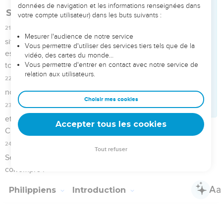
La prière de Paul pour les chrétiens de
Philippes
3
Je dis à mon Dieu ma reconnaissance de tout le souvenir
que j’ai de vous.
4
Dans toutes mes prières pour vous tous, je ne cesse
d’exprimer ma joie
5
à cause de la part que vous prenez à l'Evangile depuis le
premier jour jusqu'à maintenant.
6
Je suis persuadé que celui qui a commencé en vous cette
bonne œuvre la poursuivra jusqu’à son terme, jusqu'au jour
de Jésus-Christ.
7
Il est juste que je pense cela de vous tous parce que je
vous porte dans mon cœur, vous qui participez tous à la
même grâce que moi, aussi bien dans ma détention que
dans la défense et l'affermissement de l'Evangile.
8
En effet, Dieu m'est témoin que je vous chéris tous avec la