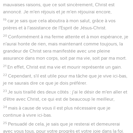
16
en portant la parole de vie. Je pourrai alors être fier, le jour
de Christ, de n'avoir pas couru ni travaillé pour rien.
17
Et même si mon sang doit couler pour le sacrifice et le
service de votre foi, j’en suis heureux et je me réjouis avec
vous tous.
18
Vous aussi, soyez de même heureux et réjouissez-vous
avec moi.
Timothée et Épaphrodite
19
J'espère dans le Seigneur Jésus vous envoyer bientôt
Timothée afin d'être moi-même encouragé par les nouvelles
que j’aurai de vous,
20
car je n'ai personne qui partage mes sentiments pour
prendre vraiment votre situation à cœur.
21
Tous, en effet, cherchent leurs propres intérêts, et non
ceux de Jésus-Christ.