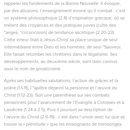
la terre, le visible et l’invisible, trônes, souverainetés,
dominations, autorités. Tout a été créé par lui et pour lui.
17
Il existe avant toutes choses et tout subsiste en lui.
18
Il est la tête du corps qu’est l'Eglise ; il est le
commencement, le premier-né d'entre les morts, afin d'être
en tout le premier.
19
En effet, Dieu a voulu que toute sa plénitude habite en lui.
20
Il a voulu par Christ tout réconcilier avec lui-même, aussi
bien ce qui est sur la terre que ce qui est dans le ciel, en
faisant la paix à travers lui, par son sang versé sur la croix.
21
Et vous qui étiez autrefois étrangers et ennemis de Dieu
par vos pensées et par vos œuvres mauvaises, il vous a
maintenant réconciliés
22
par la mort [de son Fils] dans son corps de chair pour vous
faire paraître devant lui saints, sans défaut et sans reproche.
23
Mais il faut que vous restiez fondés et inébranlables dans
la foi, sans vous détourner de l'espérance de l'Evangile que