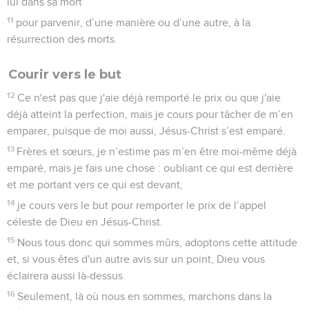
l'abondance. Partout et en toutes circonstances j'ai appris à
être rassasié et à avoir faim, à être dans l'abondance et à être
dans le besoin.
13
Je peux tout par celui qui me fortifie, [Christ].
14
Cependant vous avez bien fait de prendre part à ma
détresse.
15
Vous le savez vous-mêmes, Philippiens, au début de la
prédication de l’Evangile, lorsque j'ai quitté la Macédoine,
aucune Eglise n’a pris part avec moi à un tel échange de
contributions. Vous avez été les seuls à le faire :
16
à Thessalonique déjà, et à plus d’une reprise, vous m'avez
envoyé de quoi pourvoir à mes besoins.
17
Ce n'est pas que je recherche les dons, mais je désire
qu’un fruit abondant soit porté sur votre compte.
18
J'ai tout reçu et je suis dans l'abondance. J'ai été comblé
en recevant d’Epaphrodite ce que vous m’avez envoyé
comme un parfum de bonne odeur, un sacrifice que Dieu