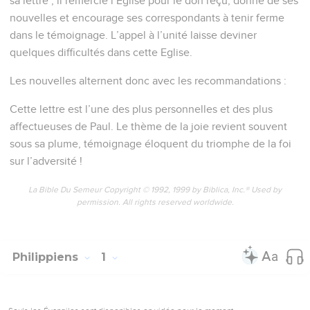
21
En effet, Christ est ma vie et mourir représente un gain.
22
Cependant, s'il est utile pour ma tâche que je vive ici-bas,
je ne saurais dire ce que je dois préférer.
23
Je suis tiraillé des deux côtés : j'ai le désir de m'en aller et
d'être avec Christ, ce qui est de beaucoup le meilleur,
24
mais à cause de vous il est plus nécessaire que je
continue à vivre ici-bas.
25
Persuadé de cela, je sais que je resterai et demeurerai
avec vous tous, pour votre progrès et votre joie dans la foi.
26
Grâce à mon retour auprès de vous, vous aurez alors dans
ma personne une raison d’éprouver encore plus de fierté en
Jésus-Christ.
27
Seulement, conduisez-vous d'une manière digne de
l'Evangile du Christ. Ainsi, que je vienne vous voir ou que je
sois absent, j'entendrai dire de vous que vous tenez ferme
dans un même esprit, combattant d'un même cœur pour la
foi de l'Evangile,