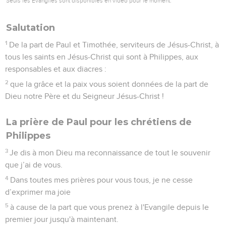
28
sans vous laisser effrayer en rien par les adversaires. Pour
eux c’est une preuve de perdition, mais pour vous de salut,
et cela vient de Dieu.
29
En effet, il vous a été fait la grâce non seulement de croire
en Christ, mais encore de souffrir pour lui
30
en menant le même combat que celui que vous m'avez vu
mener et que, vous l'apprenez maintenant, je mène encore.
Philippiens
2
Seuls les Évangiles sont disponibles en vidéo pour le moment.
L'humilité et la grandeur du Christ
1
S’il y a donc de l’encouragement en Christ, s'il y a de la
consolation dans l'amour, s'il y a une communion de l’Esprit,
s'il y a de la tendresse et de la compassion,