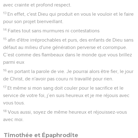
bien suprême qu’est la connaissance de Jésus-Christ mon
Seigneur. A cause de lui je me suis laissé dépouiller de tout
et je considère tout cela comme des ordures afin de gagner
Christ
9
et d'être trouvé en lui non avec ma justice, celle qui vient
de la loi, mais avec celle qui s'obtient par la foi en Christ, la
justice qui vient de Dieu et qui est fondée sur la foi.
10
Ainsi je connaîtrai Christ, la puissance de sa résurrection
et la communion à ses souffrances en devenant conforme à
lui dans sa mort
11
pour parvenir, d’une manière ou d’une autre, à la
résurrection des morts.
Courir vers le but
12
Ce n'est pas que j'aie déjà remporté le prix ou que j'aie
déjà atteint la perfection, mais je cours pour tâcher de m’en
emparer, puisque de moi aussi, Jésus-Christ s’est emparé.