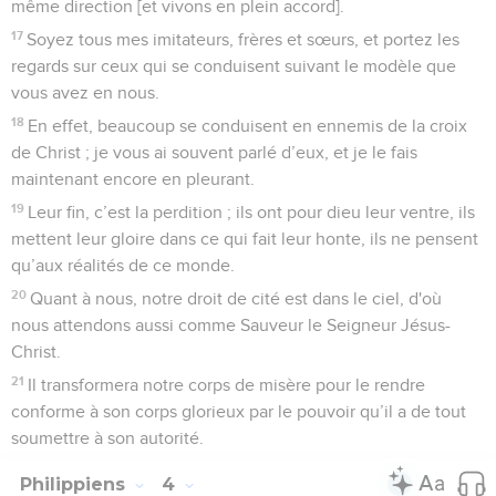
accepte et qui lui est agréable.
19
Et mon Dieu pourvoira à tous vos besoins conformément à
sa richesse, avec gloire, en Jésus-Christ.
20
A notre Dieu et Père soit la gloire aux siècles des siècles !
Amen !
Salutations finales
21
Saluez chacun des saints en Jésus-Christ. Les frères qui
sont avec moi vous saluent.
22
Tous les saints vous saluent, en particulier ceux de
l’entourage de l’empereur.
23
Que la grâce du Seigneur Jésus-Christ soit avec vous
tous !
Colossiens
Introduction