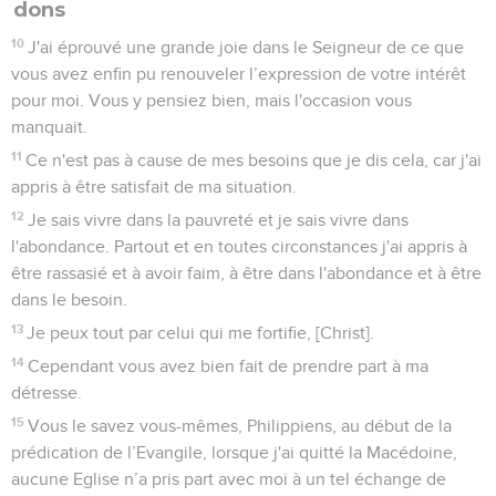
développements, au deuxième siècle, sont bien connus
sous le nom de gnosticisme.
Après ses habituelles salutations, l’action de grâces et la
prière (1.1-11), l’*apôtre dépeint la personne et l’œuvre du
Christ (1.12-23). Suit une parenthèse sur ses combats
personnels pour l’avancement de l’Evangile à Colosses et à
Laodicée (1.24 à 2.5). Puis il poursuit sa description de
l’œuvre du Christ (2.6-19) : c’est dans l’union avec lui que se
trouve la « plénitude » que les enseignants de mensonges
promettaient aux Colossiens.
Dans la deuxième partie de sa lettre, il en tire les
conséquences pratiques :
La Bible Du Semeur Copyright © 1992, 1999 by Biblica, Inc.® Used by
permission. All rights reserved worldwide.