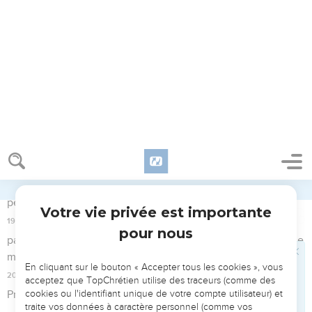
sous sa plume, témoignage éloquent du triomphe de la foi
sur l’adversité !
La Bible Du Semeur Copyright © 1992, 1999 by Biblica, Inc.® Used by
permission. All rights reserved worldwide.
Philippiens
1
Seuls les Évangiles sont disponibles en vidéo pour le moment.
Salutation
1
De la part de Paul et Timothée, serviteurs de Jésus-Christ, à
tous les saints en Jésus-Christ qui sont à Philippes, aux
responsables et aux diacres :
2
que la grâce et la paix vous soient données de la part de
Dieu notre Père et du Seigneur Jésus-Christ !