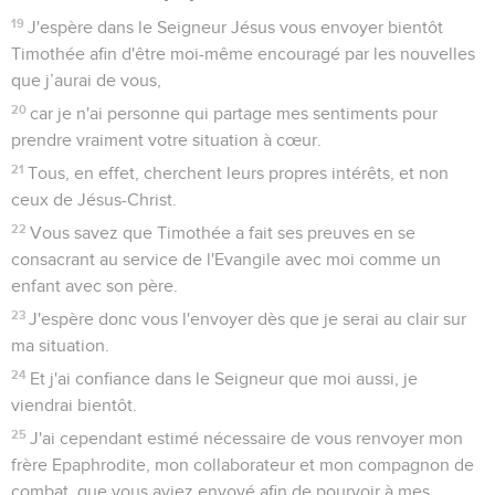
13
Frères et sœurs, je n’estime pas m’en être moi-même déjà
emparé, mais je fais une chose : oubliant ce qui est derrière
et me portant vers ce qui est devant,
14
je cours vers le but pour remporter le prix de l’appel
céleste de Dieu en Jésus-Christ.
15
Nous tous donc qui sommes mûrs, adoptons cette attitude
et, si vous êtes d'un autre avis sur un point, Dieu vous
éclairera aussi là-dessus.
16
Seulement, là où nous en sommes, marchons dans la
même direction [et vivons en plein accord].
17
Soyez tous mes imitateurs, frères et sœurs, et portez les
regards sur ceux qui se conduisent suivant le modèle que
vous avez en nous.
18
En effet, beaucoup se conduisent en ennemis de la croix
de Christ ; je vous ai souvent parlé d’eux, et je le fais
maintenant encore en pleurant.
19
Leur fin, c’est la perdition ; ils ont pour dieu leur ventre, ils