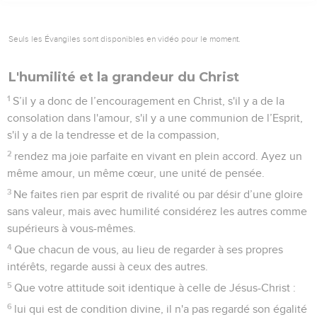
puissiez vous réjouir de le revoir et que je sois moi-même
moins triste.
29
Accueillez-le dans le Seigneur avec une joie sans réserve
et ayez de l’estime pour de tels hommes.
30
En effet, c'est pour l'œuvre de Christ qu'il a été près de la
mort ; il a risqué sa vie afin de vous remplacer dans le service
que vous ne pouviez pas me rendre.
Philippiens
3
Seuls les Évangiles sont disponibles en vidéo pour le moment.
La véritable manière d'être juste aux yeux
de Dieu
1
Maintenant donc, mes frères et sœurs, réjouissez-vous
dans le Seigneur ! Je n’hésite pas à vous écrire les mêmes
choses, et cela contribue à votre sécurité.