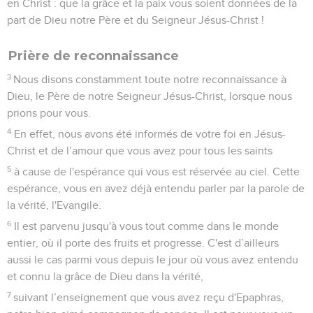
présenter à Dieu toute personne devenue adulte en
[Jésus-]Christ.
29
C'est à cela que je travaille en combattant avec sa force
qui agit puissamment en moi.
Colossiens
2
Seuls les Évangiles sont disponibles en vidéo pour le moment.
1
Je veux, en effet, que vous sachiez à quel point il est
grand, le combat que je soutiens pour vous, pour ceux qui
sont à Laodicée et pour tous ceux qui n'ont jamais vu mon
visage.
2
Je combats ainsi afin que, unis dans l'amour, ils soient
encouragés dans leur cœur et qu’ils soient enrichis d'une
pleine intelligence pour connaître le mystère de Dieu, aussi
bien du Père que de Christ.
Contenus
Versions
Commentaires
Strong
Dictionnaire
3
C’est en lui que sont cachés tous les trésors de la sagesse