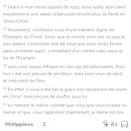
22
Vous savez que Timothée a fait ses preuves en se
consacrant au service de l'Evangile avec moi comme un
enfant avec son père.
23
J'espère donc vous l'envoyer dès que je serai au clair sur
ma situation.
24
Et j'ai confiance dans le Seigneur que moi aussi, je
viendrai bientôt.
25
J'ai cependant estimé nécessaire de vous renvoyer mon
frère Epaphrodite, mon collaborateur et mon compagnon de
combat, que vous aviez envoyé afin de pourvoir à mes
besoins.
26
Il désirait vous revoir tous et se tourmentait parce que
vous aviez appris sa maladie.
27
Il a été malade en effet, tout près de la mort, mais Dieu a
eu pitié de lui, et non seulement de lui mais aussi de moi,
afin que je n'aie pas tristesse sur tristesse.
28
Je m’empresse donc de le renvoyer pour que vous