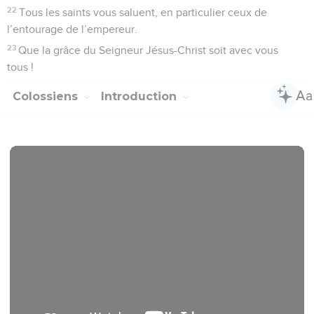
Christ et de l’amour que vous avez pour tous les saints
5
à cause de l'espérance qui vous est réservée au ciel. Cette
espérance, vous en avez déjà entendu parler par la parole de
la vérité, l'Evangile.
6
Il est parvenu jusqu'à vous tout comme dans le monde
entier, où il porte des fruits et progresse. C'est d’ailleurs
aussi le cas parmi vous depuis le jour où vous avez entendu
et connu la grâce de Dieu dans la vérité,
7
suivant l’enseignement que vous avez reçu d'Epaphras,
notre bien-aimé compagnon de service. Il est pour vous un
fidèle serviteur de Christ,
8
et il nous a appris de quel amour l'Esprit vous anime.
9
Voilà pourquoi nous aussi, depuis le jour où nous en avons
été informés, nous ne cessons de prier Dieu pour vous. Nous
demandons que vous soyez remplis de la connaissance de
sa volonté, en toutes sagesse et intelligence spirituelles,
10
pour marcher d'une manière digne du Seigneur et lui