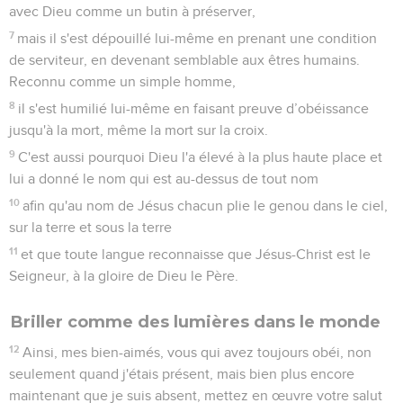
2
Faites attention aux chiens, faites attention aux mauvais
ouvriers, faites attention aux faux circoncis.
3
En effet, les vrais circoncis, c'est nous, qui rendons notre
culte à Dieu par l'Esprit de Dieu, qui plaçons notre fierté en
Jésus-Christ et qui ne mettons pas notre confiance dans
notre condition.
4
Pourtant, moi-même je pourrais mettre ma confiance dans
ma condition. Si quelqu'un croit pouvoir se confier dans sa
condition, je le peux plus encore :
5
j’ai été circoncis le huitième jour, je suis issu du peuple
d'Israël, de la tribu de Benjamin, hébreu né d'Hébreux ; en ce
qui concerne la loi, j’étais pharisien ;
6
du point de vue du zèle, j’étais persécuteur de l'Eglise ; par
rapport à la justice de la loi, j’étais irréprochable.
7
Mais ces qualités qui étaient pour moi des gains, je les ai
regardées comme une perte à cause de Christ.
8
Et je considère même tout comme une perte à cause du