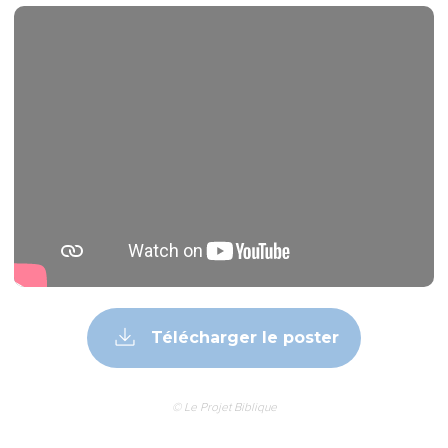
tendresse de Jésus-Christ.
9
Et voici ce que je demande dans mes prières : c’est que
votre amour augmente de plus en plus en connaissance et
en pleine intelligence
10
pour que vous puissiez discerner ce qui est essentiel.
Ainsi vous serez purs et irréprochables pour le jour de Christ,
11
remplis du fruit de justice qui vient par Jésus-Christ à la
gloire et à la louange de Dieu.
La vie, c'est le Christ
12
Je désire que vous le sachiez, frères et sœurs, ce qui
m'est arrivé a plutôt contribué aux progrès de l'Evangile.
13
En effet, dans tout le prétoire et partout ailleurs, personne
n’ignore que c'est pour Christ que je suis en prison.
14
Et la plupart des frères et sœurs, encouragés dans le
Seigneur par mes chaînes, ont plus d'assurance pour
annoncer sans crainte la parole.