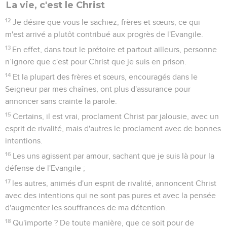
10
afin qu'au nom de Jésus chacun plie le genou dans le ciel,
sur la terre et sous la terre
11
et que toute langue reconnaisse que Jésus-Christ est le
Seigneur, à la gloire de Dieu le Père.
Briller comme des lumières dans le monde
12
Ainsi, mes bien-aimés, vous qui avez toujours obéi, non
seulement quand j'étais présent, mais bien plus encore
maintenant que je suis absent, mettez en œuvre votre salut
avec crainte et profond respect.
13
En effet, c'est Dieu qui produit en vous le vouloir et le faire
pour son projet bienveillant.
14
Faites tout sans murmures ni contestations
15
afin d'être irréprochables et purs, des enfants de Dieu sans
défaut au milieu d'une génération perverse et corrompue.
C’est comme des flambeaux dans le monde que vous brillez
parmi eux