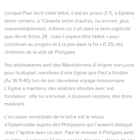
15
Certains, il est vrai, proclament Christ par jalousie, avec un
esprit de rivalité, mais d'autres le proclament avec de bonnes
intentions.
16
Les uns agissent par amour, sachant que je suis là pour la
défense de l'Evangile ;
17
les autres, animés d'un esprit de rivalité, annoncent Christ
avec des intentions qui ne sont pas pures et avec la pensée
d'augmenter les souffrances de ma détention.
18
Qu'importe ? De toute manière, que ce soit pour de
mauvaises raisons, que ce soit sincèrement, Christ est
annoncé. Je m'en réjouis et je m'en réjouirai encore,
19
car je sais que cela aboutira à mon salut, grâce à vos
prières et à l'assistance de l'Esprit de Jésus-Christ.
20
Conformément à ma ferme attente et à mon espérance, je
n'aurai honte de rien, mais maintenant comme toujours, la
grandeur de Christ sera manifestée avec une pleine
assurance dans mon corps, soit par ma vie, soit par ma mort.