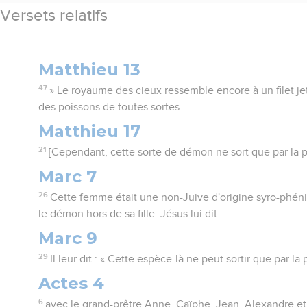
Versets relatifs
Matthieu 13
47
» Le royaume des cieux ressemble encore à un filet je
des poissons de toutes sortes.
Matthieu 17
21
[Cependant, cette sorte de démon ne sort que par la pri
Marc 7
26
Cette femme était une non-Juive d'origine syro-phénic
le démon hors de sa fille. Jésus lui dit :
Marc 9
29
Il leur dit : « Cette espèce-là ne peut sortir que par la p
Actes 4
6
avec le grand-prêtre Anne, Caïphe, Jean, Alexandre et 