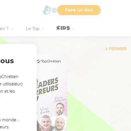
Faire un don
ien ?
Le Top
FERMER
nous
opChrétien
utilisateur)
n et les
:
 du monde…
eurs.