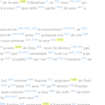
07
1085
11
2532
1722
5213
de la race
d’Abraham
, et
vous
qui
5213
5026
3056
4991
est à vous
que cette
parole
de salut
a
2198
5719
2532
2795
5743
2532
vons la vie
,
le mouvement
, et
2046
5758
2532
5100
5209
ont dit
aussi
quelques-uns
de vos
2070
5748
5120
1085
i nous sommes
la race
…
23
1085
2316
3784
5719
la race
de Dieu
, nous ne devons
pas
2304
1511
5750
3664
5557
2228
ité
soit
semblable
à de l’or
,
à de
3037
5480
5078
2532
1761
rre
, sculptés
par l’art
et
l’industrie
de
2453
3686
207
1085
Juif
nommé
Aquilas
, originaire
du Pont
4
5756
575
2482
2532
846
1135
d
’Italie
avec
sa
femme
Priscille
4
1299
5760
3956
2453
avait ordonné
à tous
les Juifs
de sortir
4334
5627
846
e lia
avec eux
;
3686
625
1085
221
Apollos
, originaire
d’Alexandrie
, homme