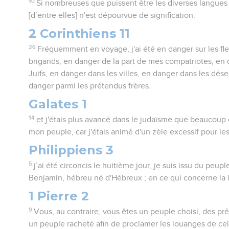
10
Si nombreuses que puissent être les diverses langue
[d’entre elles] n'est dépourvue de signification.
2 Corinthiens 11
26
Fréquemment en voyage, j'ai été en danger sur les fle
brigands, en danger de la part de mes compatriotes, en 
Juifs, en danger dans les villes, en danger dans les dése
danger parmi les prétendus frères.
Galates 1
14
et j'étais plus avancé dans le judaïsme que beaucou
mon peuple, car j'étais animé d'un zèle excessif pour le
Philippiens 3
5
j’ai été circoncis le huitième jour, je suis issu du peuple
Benjamin, hébreu né d'Hébreux ; en ce qui concerne la loi
1 Pierre 2
9
Vous, au contraire, vous êtes un peuple choisi, des prê
un peuple racheté afin de proclamer les louanges de cel