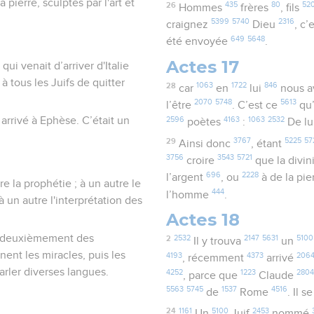
 pierre, sculptés par l'art et
26
435
80
52
Hommes
frères
, fils
5399
5740
2316
craignez
Dieu
, c’
649
5648
été envoyée
.
Actes 17
qui venait d’arriver d'Italie
 tous les Juifs de quitter
28
1063
1722
846
car
en
lui
nous a
2070
5748
5613
l’être
. C’est ce
qu’
 arrivé à Ephèse. C’était un
2596
4163
1063
2532
poètes
:
De lu
29
3767
5225
57
Ainsi donc
, étant
3756
3543
5721
croire
que la divin
696
2228
l’argent
, ou
à de la pie
tre la prophétie ; à un autre le
444
l’homme
.
à un autre l'interprétation des
Actes 18
s, deuxièmement des
2
2532
2147
5631
5100
Il y trouva
un
ent les miracles, puis les
4193
4373
206
, récemment
arrivé
parler diverses langues.
4252
1223
280
, parce que
Claude
5563
5745
1537
4516
de
Rome
. Il s
24
1161
5100
2453
Un
Juif
nommé