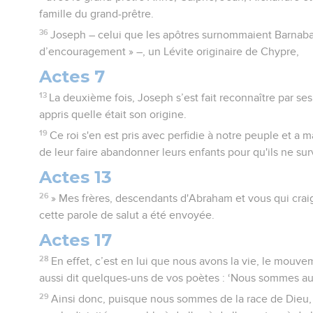
famille du grand-prêtre.
36
Joseph – celui que les apôtres surnommaient Barnabas, 
d’encouragement » –, un Lévite originaire de Chypre,
Actes 7
13
La deuxième fois, Joseph s’est fait reconnaître par ses 
appris quelle était son origine.
19
Ce roi s'en est pris avec perfidie à notre peuple et a m
de leur faire abandonner leurs enfants pour qu'ils ne sur
Actes 13
26
» Mes frères, descendants d'Abraham et vous qui crai
cette parole de salut a été envoyée.
Actes 17
28
En effet, c’est en lui que nous avons la vie, le mouve
aussi dit quelques-uns de vos poètes : ‘Nous sommes aus
29
Ainsi donc, puisque nous sommes de la race de Dieu,