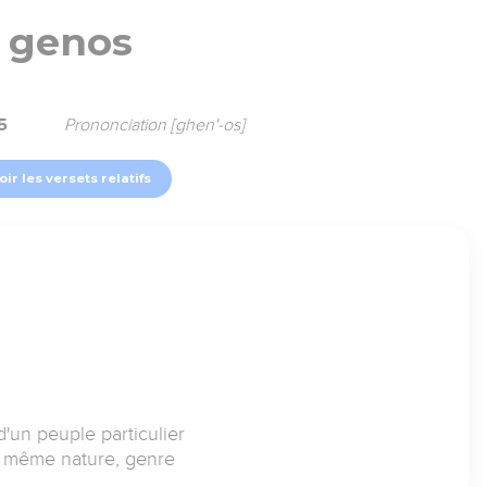
genos
5
Prononciation [ghen'-os]
oir les versets relatifs
'un peuple particulier
e même nature, genre