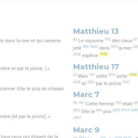
Matthieu 13
47
932
37
té dans la mer et qui ramène
Le royaume
des cieux
906
5685
1519
228
jeté
dans
la mer
3956
1085
espèce
.
Matthieu 17
ère et par le jeûne. ] »
21
1161
5124
1085
Mais
cette
sorte
4335
2532
3521
et
par le jeûne
.
ienne. Elle le pria de chasser
Marc 7
26
1161
1135
22
Cette femme
était
2532
846
2065
5707
244
Elle le
pria
rière [et par le jeûne]. »
2364
.
Marc 9
tous ceux qui étaient de la
2532
846
2036
5627