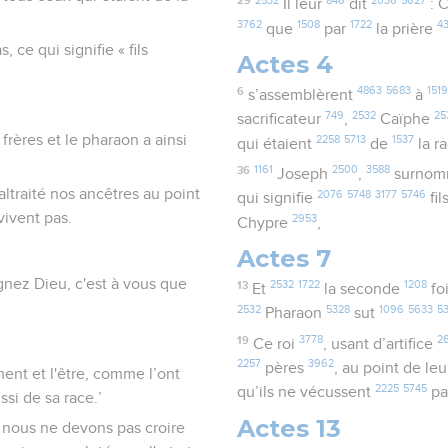
29
Il leur
dit
: 
3762
1508
1722
4
que
par
la prière
ce qui signifie « fils
Actes 4
6
4863
5683
1519
s’assemblèrent
à
749
2532
25
sacrificateur
,
Caïphe
frères et le pharaon a ainsi
2258
5713
1537
qui étaient
de
la r
36
1161
2500
3588
Joseph
,
surno
altraité nos ancêtres au point
2076
5748
3177
5746
qui signifie
fil
vivent pas.
2953
Chypre
,
Actes 7
gnez Dieu, c'est à vous que
13
2532
1722
1208
Et
la seconde
fo
2532
5328
1096
5633
5
Pharaon
sut
19
3778
2
Ce roi
, usant d’artifice
2257
3962
pères
, au point de leu
ment et l'être, comme l’ont
2225
5745
qu’ils ne vécussent
p
si de sa race.’
Actes 13
 nous ne devons pas croire