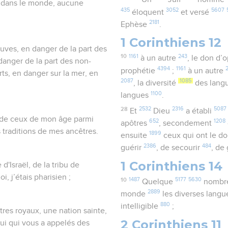
s dans le monde, aucune
435
3052
5607
éloquent
et versé
2181
Ephèse
.
1 Corinthiens 12
uves, en danger de la part des
10
1161
243
à un autre
, le don d’
danger de la part des non-
4394
1161
prophétie
;
à un autre
rts, en danger sur la mer, en
2087
1085
, la diversité
des lang
1100
langues
.
28
2532
2316
5087
Et
Dieu
a établi
p de ceux de mon âge parmi
652
1208
apôtres
, secondement
s traditions de mes ancêtres.
1899
ensuite
ceux qui ont le d
2386
484
guérir
, de secourir
, de
1 Corinthiens 14
 d'Israël, de la tribu de
, j’étais pharisien ;
10
1487
5177
5630
Quelque
nombr
2889
monde
les diverses lang
880
intelligible
;
tres royaux, une nation sainte,
2 Corinthiens 11
ui qui vous a appelés des