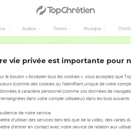
éos
Audios
Textes
Musique
Chrét
re vie privée est importante pour 
NEMENT DE L’ANNÉE !
ÉVITER LES VOTRES ?
sur le bouton « Accepter tous les cookies », vous acceptez que T
traceurs (comme des cookies ou l'identifiant unique de votre compte 
tes, leur impact, leur foi ou leur vision. Mais on voit
s données à caractère personnel (comme vos données de navigatio
fficiles qu'ils ont traversés, alors même que ce sont
 renseignées dans votre compte utilisateur) dans les buts suivants 
audience de notre service
s, et responsables reviennent sur les erreurs
 avancer avec plus de sagesse afin que leurs erreurs
ttre d'utiliser des services tiers tels que de la vidéo, des cartes
un ministère, une équipe, un groupe ou une famille,
ttre d'entrer en contact avec notre service de relation aux utilisat