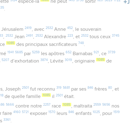
Cette
espèce-là
ne peut
sortir
335
.
2419
2532
452
Jérusalem
, avec
Anne
, le souverain
33
2532
2491
2532
223
2532
3745
,
Jean
,
Alexandre
, et
tous ceux
1085
748
ace
des principaux sacrificateurs
.
1941
5685
5259
652
921
3739
mmé
par
les apôtres
Barnabas
, ce
5207
3874
3019
1085
s
d’exhortation
, Lévite
, originaire
de
2501
319
5681
846
80
is, Joseph
fut reconnu
par ses
frères
, et
318
1085
2501
de quelle famille
il
était.
686
5666
2257
1085
2559
5656
contre notre
race
, maltraita
nos
4160
5721
1570
846
1025
1519
r faire
exposer
leurs
enfants
, pour
3361
as
.