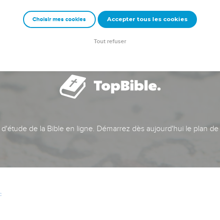
Accepter tous les cookies
Choisir mes cookies
Tout refuser
t d'étude de la Bible en ligne. Démarrez dès aujourd'hui le plan de
c