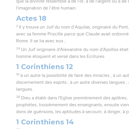
que la divinité ressemble à de l'or, à de l'argent ou à de la
l'imagination de l’être humain.
Actes 18
2
Il y trouva un Juif du nom d’Aquilas, originaire du Pont, 
avec sa femme Priscille parce que Claude avait ordonné à
Rome. Il se lia avec eux ;
24
Un Juif originaire d'Alexandrie du nom d'Apollos était
homme éloquent et versé dans les Ecritures.
1 Corinthiens 12
10
à un autre la possibilité de faire des miracles ; à un au
discernement des esprits ; à un autre diverses langues ; 
langues.
28
Dieu a établi dans l'Eglise premièrement des apôtre
prophètes, troisièmement des enseignants, ensuite vienn
dons de guérisons, les aptitudes à secourir, à diriger, à 
1 Corinthiens 14