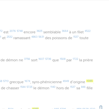
72
2076
5748
3825
3664
4522
est
encore
semblable
à un filet
1
2532
4863
5631
1537
et
ramassant
des poissons de
toute
3756
1607
5736
1508
1722
de démon ne
sort
que
par
la prière
58
5713
1674
4949
1085
grecque
, syro-phénicienne
d’origine
.
3
1544
5725
1140
1537
846
de chasser
le démon
hors de
sa
fille
5124
1085
1410
5736
1831
5629
1722