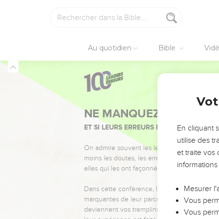
Au quotidien
Bible
Vid
Vot
NE MANQUEZ PAS L’ÉVÉ
ET SI LEURS ERREURS POUVAIENT VOUS 
En cliquant 
utilise des 
On admire souvent les leaders pour leurs réussi
et traite vo
moins les doutes, les erreurs et les saisons di
informations
elles qui les ont façonnés.
Mesurer l'
Dans cette conférence, leaders, entrepreneur
marquantes de leur parcours et les clés pour
Vous perme
deviennent vos tremplins. Que vous guidiez 
Vous perme