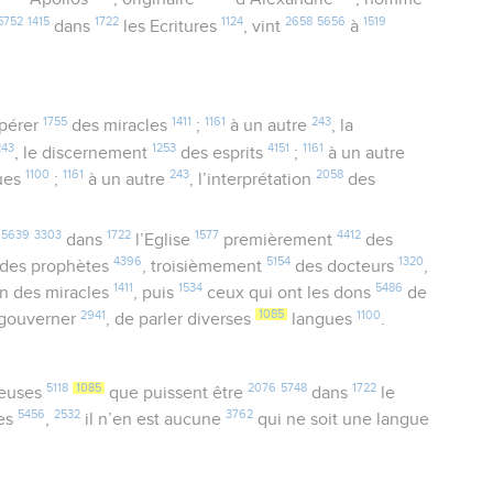
5752
1415
1722
1124
2658
5656
1519
dans
les Ecritures
, vint
à
1755
1411
1161
243
opérer
des miracles
;
à un autre
, la
243
1253
4151
1161
, le discernement
des esprits
;
à un autre
1100
1161
243
2058
ues
;
à un autre
, l’interprétation
des
5639
3303
1722
1577
4412
dans
l’Eglise
premièrement
des
4396
5154
1320
des prophètes
, troisièmement
des docteurs
,
1411
1534
5486
on des miracles
, puis
ceux qui ont les dons
de
2941
1085
1100
 gouverner
, de parler diverses
langues
.
5118
1085
2076
5748
1722
euses
que puissent être
dans
le
5456
2532
3762
ues
,
il n’en est aucune
qui ne soit une langue