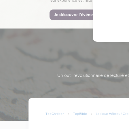
leur expérience est faite pour vous.
Je découvre l’événement
Un outil révolutionnaire de lecture e
TopChrétien
TopBible
Lexique Hébreu / Gre