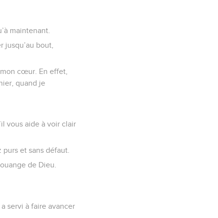
u’à maintenant.
r jusqu’au bout,
s mon cœur. En effet,
hier, quand je
 vous aide à voir clair
z purs et sans défaut.
a louange de Dieu.
 a servi à faire avancer