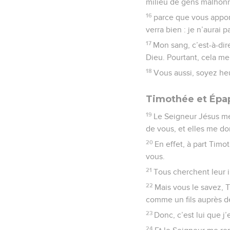
milieu de gens malhonn
16
parce que vous apporte
verra bien : je n’aurai p
17
Mon sang, c’est-à-dir
Dieu. Pourtant, cela me
18
Vous aussi, soyez he
Timothée et Épa
19
Le Seigneur Jésus me 
de vous, et elles me d
20
En effet, à part Tim
vous.
21
Tous cherchent leur i
22
Mais vous le savez, T
comme un fils auprès d
23
Donc, c’est lui que j
24