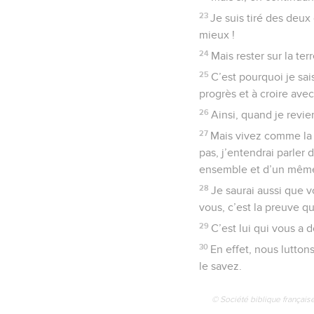
23
Je suis tiré des deux 
mieux !
24
Mais rester sur la ter
25
C’est pourquoi je sais
progrès et à croire avec
26
Ainsi, quand je revie
27
Mais vivez comme la B
pas, j’entendrai parler 
ensemble et d’un même 
28
Je saurai aussi que v
vous, c’est la preuve q
29
C’est lui qui vous a 
30
En effet, nous luttons
le savez.
© Société biblique français