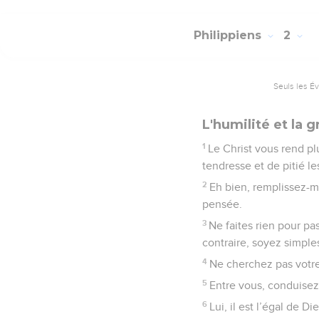
Philippiens
2
Seuls les É
L'humilité et la 
1
Le Christ vous rend pl
tendresse et de pitié le
2
Eh bien, remplissez-
pensée.
3
Ne faites rien pour pa
contraire, soyez simple
4
Ne cherchez pas votre 
5
Entre vous, conduise
6
Lui, il est l’égal de D