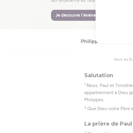
La Bible Du S
Philippiens
1
Seuls les É
Salutation
1
Nous, Paul et Timothé
appartiennent à Dieu grâ
Philippes.
2
Que Dieu notre Père e
La prière de Paul
3