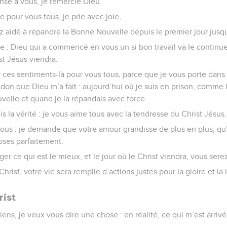
nse à vous, je remercie Dieu.
e pour vous tous, je prie avec joie,
 aidé à répandre la Bonne Nouvelle depuis le premier jour jusq
e : Dieu qui a commencé en vous un si bon travail va le continue
st Jésus viendra.
ir ces sentiments-là pour vous tous, parce que je vous porte dan
 don que Dieu m’a fait : aujourd’hui où je suis en prison, comme 
elle et quand je la répandais avec force.
is la vérité : je vous aime tous avec la tendresse du Christ Jésus.
ous : je demande que votre amour grandisse de plus en plus, qu’il
oses parfaitement.
er ce qui est le mieux, et le jour où le Christ viendra, vous sere
hrist, votre vie sera remplie d’actions justes pour la gloire et l
rist
ens, je veux vous dire une chose : en réalité, ce qui m’est arrivé