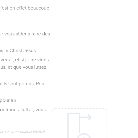
t c’est en effet beaucoup
ur vous aider à faire des
s le Christ Jésus.
errai, et si je ne viens
ous, et que vous luttez
’ils sont perdus. Pour
pour lui.
continue à lutter, vous
us sur www.editionsbiblio.fr