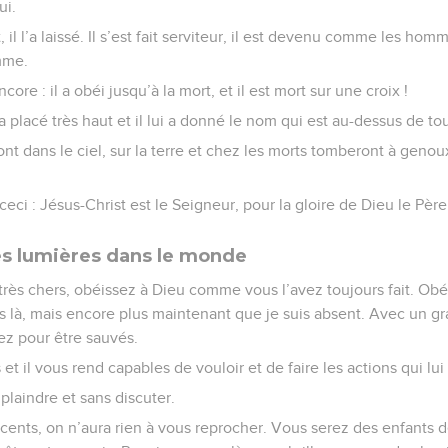
ui.
t, il l’a laissé. Il s’est fait serviteur, il est devenu comme les ho
mme.
 encore : il a obéi jusqu’à la mort, et il est mort sur une croix !
a placé très haut et il lui a donné le nom qui est au-dessus de to
ont dans le ciel, sur la terre et chez les morts tomberont à geno
ceci : Jésus-Christ est le Seigneur, pour la gloire de Dieu le Père
es lumières dans le monde
très chers, obéissez à Dieu comme vous l’avez toujours fait. Obé
s là, mais encore plus maintenant que je suis absent. Avec un g
lez pour être sauvés.
 et il vous rend capables de vouloir et de faire les actions qui lui
plaindre et sans discuter.
cents, on n’aura rien à vous reprocher. Vous serez des enfants d