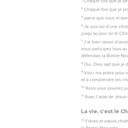
Chaque fois que je pe
4
Chaque fois que je pri
5
parce que vous m’avez
6
Je suis sûr d’une chos
jusqu’au jour où le Chri
7
J’ai bien raison d’avo
vous participez tous au
défendais la Bonne Nouv
8
Oui, Dieu sait que je d
9
Voici ma prière pour v
et à comprendre les ch
10
Alors vous pourrez jug
11
Avec l’aide de Jésus-C
La vie, c'est le Ch
12
Frères et sœurs chréti
la Bonne Nouvelle.