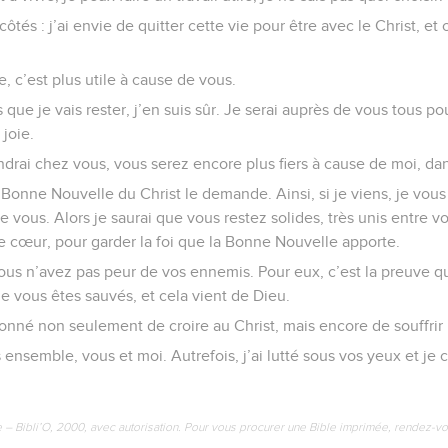
côtés : j’ai envie de quitter cette vie pour être avec le Christ, e
re, c’est plus utile à cause de vous.
 que je vais rester, j’en suis sûr. Je serai auprès de vous tous po
 joie.
ndrai chez vous, vous serez encore plus fiers à cause de moi, dan
onne Nouvelle du Christ le demande. Ainsi, si je viens, je vous v
de vous. Alors je saurai que vous restez solides, très unis entre v
cœur, pour garder la foi que la Bonne Nouvelle apporte.
ous n’avez pas peur de vos ennemis. Pour eux, c’est la preuve qu
ue vous êtes sauvés, et cela vient de Dieu.
donné non seulement de croire au Christ, mais encore de souffrir 
 ensemble, vous et moi. Autrefois, j’ai lutté sous vos yeux et je 
e – Bibli’O, 2000, avec autorisation. Pour vous procurer une Bible imprimée, rendez-vo