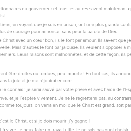
nctionnaires du gouverneur et tous les autres savent maintenant q
ist.
tiens, en voyant que je suis en prison, ont une plus grande conf
 plus de courage pour annoncer sans peur la parole de Dieu.
 Christ avec un cœur bon, ils le font par amour. Ils savent que je
le. Mais d’autres le font par jalousie. Ils veulent s’opposer à m
premiers. Leurs raisons sont malhonnêtes, et de cette façon, ils 
ent être droites ou tordues, peu importe ! En tout cas, ils annonce
ans la joie et je me réjouirai encore.
je le connais : je serai sauvé par votre prière et avec l’aide de l’E
rive, et je l’espère vivement. Je ne le regretterai pas, au contrai
comme toujours, on verra en moi que le Christ est grand, soit par
’est le Christ, et si je dois mourir, j’y gagne !
 à vivre, je peux faire un travail utile, je ne sais pas quoi choisir.