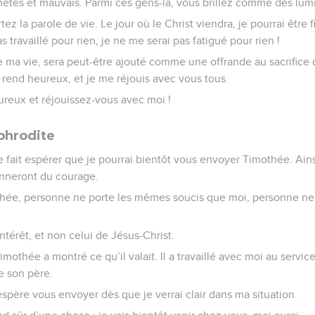
êtes et mauvais. Parmi ces gens-là, vous brillez comme des lum
z la parole de vie. Le jour où le Christ viendra, je pourrai être f
as travaillé pour rien, je ne me serai pas fatigué pour rien !
e ma vie, sera peut-être ajouté comme une offrande au sacrifice 
 rend heureux, et je me réjouis avec vous tous.
ureux et réjouissez-vous avec moi !
phrodite
fait espérer que je pourrai bientôt vous envoyer Timothée. Ainsi
onneront du courage.
othée, personne ne porte les mêmes soucis que moi, personne n
ntérêt, et non celui de Jésus-Christ.
imothée a montré ce qu’il valait. Il a travaillé avec moi au servi
e son père.
’espère vous envoyer dès que je verrai clair dans ma situation.