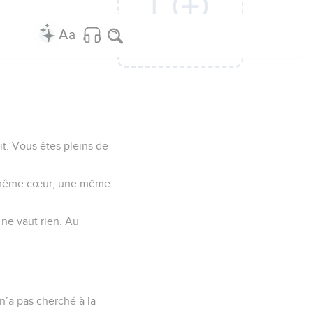
Ajouter une
Ajouter une
Ajouter une
Ajouter une
colonne
colonne
colonne
colonne
it. Vous êtes pleins de
n même cœur, une même
 ne vaut rien. Au
l n’a pas cherché à la