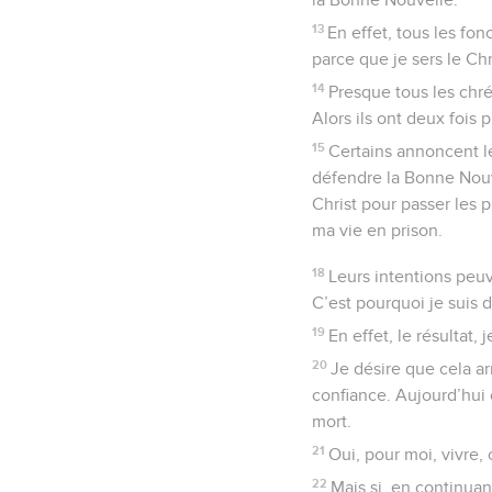
13
En effet, tous les fo
parce que je sers le Chr
14
Presque tous les chré
Alors ils ont deux fois
15
Certains annoncent le
défendre la Bonne Nouvel
Christ pour passer les 
ma vie en prison.
18
Leurs intentions peuv
C’est pourquoi je suis d
19
En effet, le résultat, 
20
Je désire que cela ar
confiance. Aujourd’hui 
mort.
21
Oui, pour moi, vivre, c
22
Mais si, en continuant