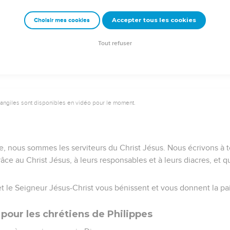
emeur Copyright © 1992, 1999 by Biblica, Inc.® Used by permission. All rights reser
Accepter tous les cookies
Choisir mes cookies
Tout refuser
vangiles sont disponibles en vidéo pour le moment.
e, nous sommes les serviteurs du Christ Jésus. Nous écrivons à 
ce au Christ Jésus, à leurs responsables et à leurs diacres, et q
t le Seigneur Jésus-Christ vous bénissent et vous donnent la pai
 pour les chrétiens de Philippes