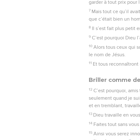
garder à tout prix pour l
7
Mais tout ce qu’il avai
que c’était bien un ho
8
Il s’est fait plus petit
9
C’est pourquoi Dieu l’
10
Alors tous ceux qui s
le nom de Jésus.
11
Et tous reconnaîtront 
Briller comme d
12
C’est pourquoi, amis 
seulement quand je sui
et en tremblant, travail
13
Dieu travaille en vous
14
Faites tout sans vous 
15
Ainsi vous serez inno