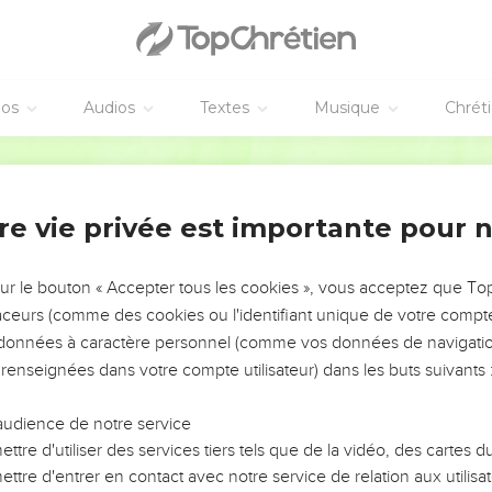
e lettre, il est en prison (1.7), à Ephèse selon certains, à *Césaré
éos
Audios
Textes
Musique
Chrét
ablement, à Rome où il vit dans la semi-captivité que décrit Acte
ribuer au progrès et à la joie dans la foi » (1.25) des chrétiens de 
Parole de Vie
t des Macédoniens d’origine non-juive pour la plupart, membres 
duction
) lors de son deuxième voyage missionnaire. L’Eglise a maintenu d
re vie privée est importante pour 
lle lui a envoyé, à plusieurs reprises, des dons matériels.
de la lettre est le retour d’Epaphrodite auprès des Philippiens q
sur le bouton « Accepter tous les cookies », vous acceptez que T
 don. Paul le renvoie à Philippes avec sa lettre ; il remercie l’Egl
traceurs (comme des cookies ou l'identifiant unique de votre compte 
s et encourage ses correspondants à tenir ferme dans le témoig
s données à caractère personnel (comme vos données de navigatio
 quelques difficultés dans cette Eglise.
 renseignées dans votre compte utilisateur) dans les buts suivants 
ent donc avec les recommandations :
audience de notre service
ttre d'utiliser des services tiers tels que de la vidéo, des cartes
 des plus personnelles et des plus affectueuses de Paul. Le thème
ttre d'entrer en contact avec notre service de relation aux utilisat
, témoignage éloquent du triomphe de la foi sur l’adversité !