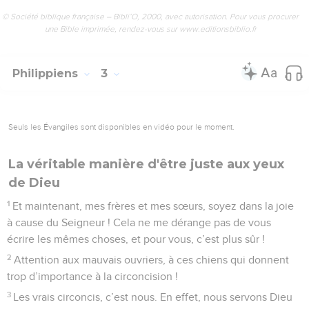
© Société biblique française – Bibli’O, 2000, avec autorisation. Pour vous procurer
une Bible imprimée, rendez-vous sur www.editionsbiblio.fr
Philippiens
3
Seuls les Évangiles sont disponibles en vidéo pour le moment.
La véritable manière d'être juste aux yeux
de Dieu
1
Et maintenant, mes frères et mes sœurs, soyez dans la joie
à cause du Seigneur ! Cela ne me dérange pas de vous
écrire les mêmes choses, et pour vous, c’est plus sûr !
2
Attention aux mauvais ouvriers, à ces chiens qui donnent
trop d’importance à la circoncision !
3
Les vrais circoncis, c’est nous. En effet, nous servons Dieu