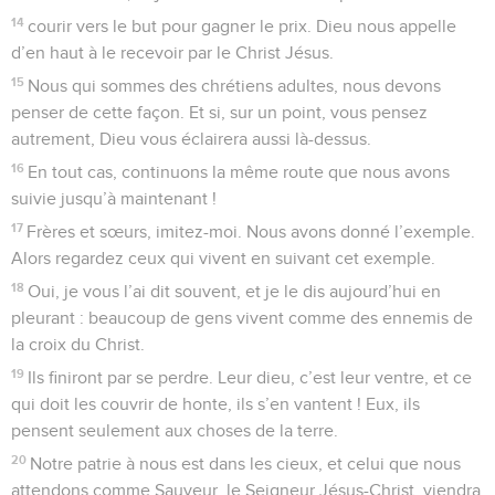
14
courir vers le but pour gagner le prix. Dieu nous appelle
d’en haut à le recevoir par le Christ Jésus.
15
Nous qui sommes des chrétiens adultes, nous devons
penser de cette façon. Et si, sur un point, vous pensez
autrement, Dieu vous éclairera aussi là-dessus.
16
En tout cas, continuons la même route que nous avons
suivie jusqu’à maintenant !
17
Frères et sœurs, imitez-moi. Nous avons donné l’exemple.
Alors regardez ceux qui vivent en suivant cet exemple.
18
Oui, je vous l’ai dit souvent, et je le dis aujourd’hui en
pleurant : beaucoup de gens vivent comme des ennemis de
la croix du Christ.
19
Ils finiront par se perdre. Leur dieu, c’est leur ventre, et ce
qui doit les couvrir de honte, ils s’en vantent ! Eux, ils
pensent seulement aux choses de la terre.
20
Notre patrie à nous est dans les cieux, et celui que nous
attendons comme Sauveur, le Seigneur Jésus-Christ, viendra