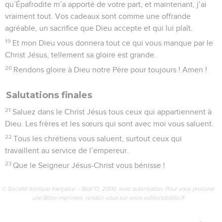
qu’Épafrodite m’a apporté de votre part, et maintenant, j’ai
vraiment tout. Vos cadeaux sont comme une offrande
agréable, un sacrifice que Dieu accepte et qui lui plaît.
19
Et mon Dieu vous donnera tout ce qui vous manque par le
Christ Jésus, tellement sa gloire est grande.
20
Rendons gloire à Dieu notre Père pour toujours ! Amen !
Salutations finales
21
Saluez dans le Christ Jésus tous ceux qui appartiennent à
Dieu. Les frères et les sœurs qui sont avec moi vous saluent.
22
Tous les chrétiens vous saluent, surtout ceux qui
travaillent au service de l’empereur.
23
Que le Seigneur Jésus-Christ vous bénisse !
© Société biblique française – Bibli’O, 2000, avec autorisation. Pour vous procurer
une Bible imprimée, rendez-vous sur www.editionsbiblio.fr