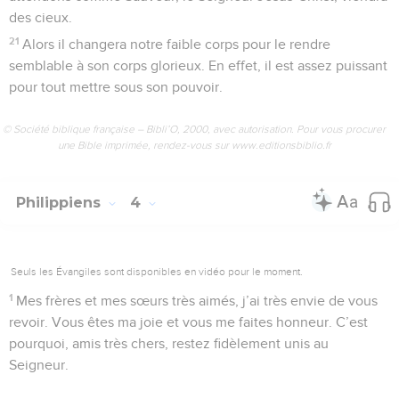
des cieux.
21
Alors il changera notre faible corps pour le rendre
semblable à son corps glorieux. En effet, il est assez puissant
pour tout mettre sous son pouvoir.
© Société biblique française – Bibli’O, 2000, avec autorisation. Pour vous procurer
une Bible imprimée, rendez-vous sur www.editionsbiblio.fr
Philippiens
4
Seuls les Évangiles sont disponibles en vidéo pour le moment.
1
Mes frères et mes sœurs très aimés, j’ai très envie de vous
revoir. Vous êtes ma joie et vous me faites honneur. C’est
pourquoi, amis très chers, restez fidèlement unis au
Seigneur.