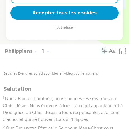
sous sa plume, témoignage éloquent du triomphe de la foi
sur l’adversité !
Accepter tous les cookies
La Bible Du Semeur Copyright © 1992, 1999 by Biblica, Inc.® Used by
Tout refuser
permission. All rights reserved worldwide.
Philippiens
1
Seuls les Évangiles sont disponibles en vidéo pour le moment.
Salutation
1
Nous, Paul et Timothée, nous sommes les serviteurs du
Christ Jésus. Nous écrivons à tous ceux qui appartiennent à
Dieu grâce au Christ Jésus, à leurs responsables et à leurs
diacres, et qui se trouvent tous à Philippes.
2
Que Dieu notre Père et le Seigneur Jésus-Christ vous