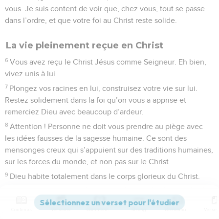
vous. Je suis content de voir que, chez vous, tout se passe
dans l’ordre, et que votre foi au Christ reste solide.
La vie pleinement reçue en Christ
6
Vous avez reçu le Christ Jésus comme Seigneur. Eh bien,
vivez unis à lui.
7
Plongez vos racines en lui, construisez votre vie sur lui.
Restez solidement dans la foi qu’on vous a apprise et
remerciez Dieu avec beaucoup d’ardeur.
8
Attention ! Personne ne doit vous prendre au piège avec
les idées fausses de la sagesse humaine. Ce sont des
mensonges creux qui s’appuient sur des traditions humaines,
sur les forces du monde, et non pas sur le Christ.
9
Dieu habite totalement dans le corps glorieux du Christ.
10
Et vous participez totalement à la vie du Christ, lui, le chef
de toutes les forces qui ont autorité et pouvoir.
Contenus
Versions
Commentaires
Strong
Dictionnaire
11
C’est dans le Christ que vous avez été circoncis. Cette