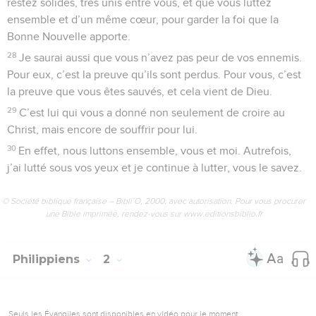
restez solides, très unis entre vous, et que vous luttez
ensemble et d’un même cœur, pour garder la foi que la
Bonne Nouvelle apporte.
28
Je saurai aussi que vous n’avez pas peur de vos ennemis.
Pour eux, c’est la preuve qu’ils sont perdus. Pour vous, c’est
la preuve que vous êtes sauvés, et cela vient de Dieu.
29
C’est lui qui vous a donné non seulement de croire au
Christ, mais encore de souffrir pour lui.
30
En effet, nous luttons ensemble, vous et moi. Autrefois,
j’ai lutté sous vos yeux et je continue à lutter, vous le savez.
© Société biblique française – Bibli’O, 2000, avec autorisation. Pour vous procurer
une Bible imprimée, rendez-vous sur www.editionsbiblio.fr
Philippiens
2
Seuls les Évangiles sont disponibles en vidéo pour le moment.