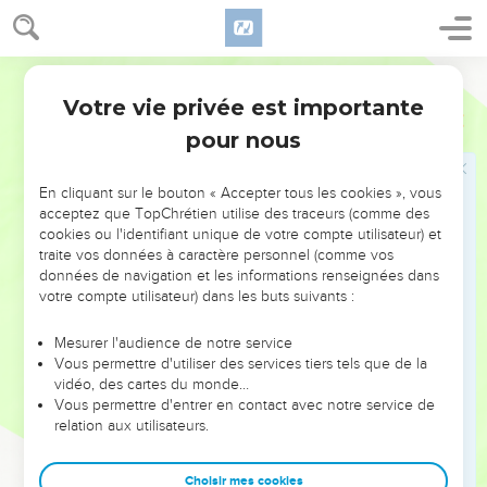
Ses destinataires sont des Macédoniens d’origine non-juive
pour la plupart, membres d’une Eglise que Paul a fondée
(Ac 16.11-40) lors de son deuxième voyage missionnaire.
Parole de Vie
L’Eglise a maintenu des relations étroites avec son
Votre vie privée est importante
Philippiens
Introduction
fondateur : elle lui a envoyé, à plusieurs reprises, des dons
pour nous
matériels.
En cliquant sur le bouton « Accepter tous les cookies », vous
L’occasion immédiate de la lettre est le retour
acceptez que TopChrétien utilise des traceurs (comme des
d’Epaphrodite auprès des Philippiens qui l’avaient délégué
cookies ou l'identifiant unique de votre compte utilisateur) et
chez l’*apôtre avec un don. Paul le renvoie à Philippes avec
traite vos données à caractère personnel (comme vos
données de navigation et les informations renseignées dans
sa lettre ; il remercie l’Eglise pour le don reçu, donne de ses
votre compte utilisateur) dans les buts suivants :
nouvelles et encourage ses correspondants à tenir ferme
dans le témoignage. L’appel à l’unité laisse deviner
Mesurer l'audience de notre service
quelques difficultés dans cette Eglise.
Vous permettre d'utiliser des services tiers tels que de la
vidéo, des cartes du monde…
Les nouvelles alternent donc avec les recommandations :
Vous permettre d'entrer en contact avec notre service de
relation aux utilisateurs.
Cette lettre est l’une des plus personnelles et des plus
affectueuses de Paul. Le thème de la joie revient souvent
Choisir mes cookies