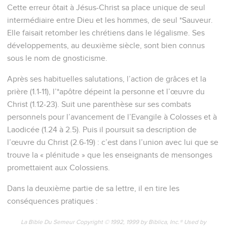
Cette erreur ôtait à Jésus-Christ sa place unique de seul
intermédiaire entre Dieu et les hommes, de seul *Sauveur.
Elle faisait retomber les chrétiens dans le légalisme. Ses
développements, au deuxième siècle, sont bien connus
sous le nom de gnosticisme.
Après ses habituelles salutations, l’action de grâces et la
prière (1.1-11), l’*apôtre dépeint la personne et l’œuvre du
Christ (1.12-23). Suit une parenthèse sur ses combats
personnels pour l’avancement de l’Evangile à Colosses et à
Laodicée (1.24 à 2.5). Puis il poursuit sa description de
l’œuvre du Christ (2.6-19) : c’est dans l’union avec lui que se
trouve la « plénitude » que les enseignants de mensonges
promettaient aux Colossiens.
Dans la deuxième partie de sa lettre, il en tire les
conséquences pratiques :
La Bible Du Semeur Copyright © 1992, 1999 by Biblica, Inc.® Used by