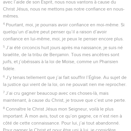
avec l’aide de son Esprit, nous nous vantons à cause du
Christ Jésus, nous ne mettons pas notre confiance en nous-
mêmes.
4
Pourtant, moi, je pourrais avoir confiance en moi-même. Si
quelqu’un d’autre peut penser qu’il a raison d’avoir
confiance en lui-même, moi, je peux le penser encore plus.
5
J’ai été circoncis huit jours après ma naissance, je suis né
Israélite, de la tribu de Benjamin. Tous mes ancêtres sont
juifs, et j’obéissais à la loi de Moïse, comme un Pharisien
fidèle.
6
J’y tenais tellement que j’ai fait souffrir l’Église. Au sujet de
la justice qui vient de la loi, on ne pouvait rien me reprocher.
7
J’ai cru gagner beaucoup avec ces choses-là, mais
maintenant, à cause du Christ, je trouve que c’est une perte.
8
Connaître le Christ Jésus mon Seigneur, voilà le plus
important. À mon avis, tout ce qu’on gagne, ce n’est rien à
côté de cette connaissance. Pour lui, j’ai tout abandonné.
Pour gagner le Christ et pour être uni à lui, je considère