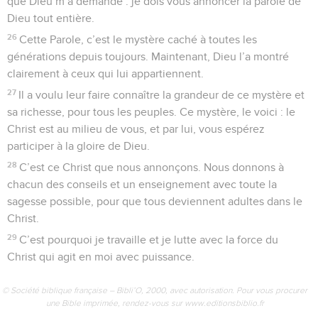
que Dieu m’a demandé : je dois vous annoncer la parole de
Dieu tout entière.
26
Cette Parole, c’est le mystère caché à toutes les
générations depuis toujours. Maintenant, Dieu l’a montré
clairement à ceux qui lui appartiennent.
27
Il a voulu leur faire connaître la grandeur de ce mystère et
sa richesse, pour tous les peuples. Ce mystère, le voici : le
Christ est au milieu de vous, et par lui, vous espérez
participer à la gloire de Dieu.
28
C’est ce Christ que nous annonçons. Nous donnons à
chacun des conseils et un enseignement avec toute la
sagesse possible, pour que tous deviennent adultes dans le
Christ.
29
C’est pourquoi je travaille et je lutte avec la force du
Christ qui agit en moi avec puissance.
© Société biblique française – Bibli’O, 2000, avec autorisation. Pour vous procurer
une Bible imprimée, rendez-vous sur www.editionsbiblio.fr