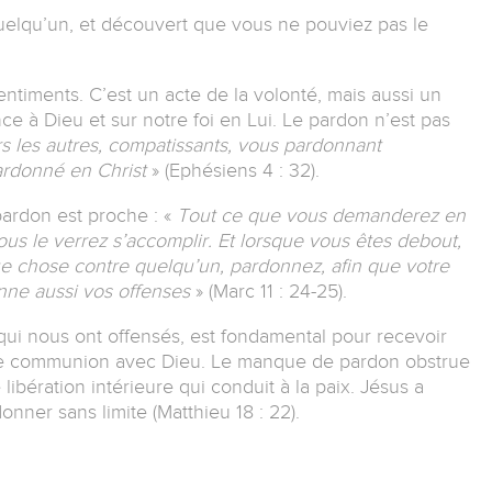
elqu’un, et découvert que vous ne pouviez pas le
sentiments. C’est un acte de la volonté, mais aussi un
nce à Dieu et sur notre foi en Lui. Le pardon n’est pas
s les autres, compatissants, vous pardonnant
rdonné en Christ
» (Ephésiens 4 : 32).
e pardon est proche : «
Tout ce que vous demanderez en
ous le verrez s’accomplir. Et lorsque vous êtes debout,
que chose contre quelqu’un, pardonnez, afin que votre
nne aussi vos offenses
» (Marc 11 : 24-25).
i nous ont offensés, est fondamental pour recevoir
tre communion avec Dieu. Le manque de pardon obstrue
libération intérieure qui conduit à la paix. Jésus a
donner sans limite (Matthieu 18 : 22).