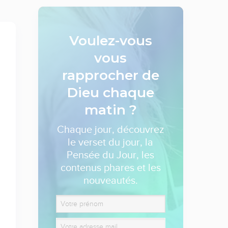
Voulez-vous
vous
rapprocher de
Dieu
chaque
matin ?
Chaque jour, découvrez
le verset du jour, la
Pensée du Jour, les
contenus phares et les
nouveautés.