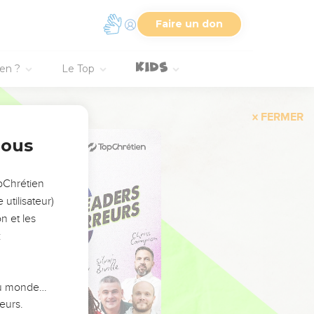
Faire un don
ien ?
Le Top
FERMER
nous
opChrétien
utilisateur)
n et les
:
 du monde…
eurs.