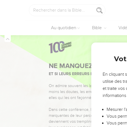
Au quotidien
Bible
Vid
Vot
NE MANQUEZ PAS L’ÉVÉ
ET SI LEURS ERREURS POUVAIENT VOUS 
En cliquant 
utilise des 
On admire souvent les leaders pour leurs réussi
et traite vo
moins les doutes, les erreurs et les saisons di
informations
elles qui les ont façonnés.
Mesurer l'
Dans cette conférence, leaders, entrepreneur
marquantes de leur parcours et les clés pour
Vous perme
deviennent vos tremplins. Que vous guidiez 
Vous perme