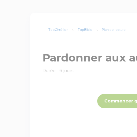
TopChrétien
TopBible
Plan de lecture
Pardonner aux a
Durée : 6 jours
Commencer g