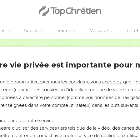
éos
Audios
Textes
Musique
Chrét
re vie privée est importante pour 
NEMENT DE L’ANNÉE !
ÉVITER LES VOTRES ?
sur le bouton « Accepter tous les cookies », vous acceptez que T
traceurs (comme des cookies ou l'identifiant unique de votre compte 
tes, leur impact, leur foi ou leur vision. Mais on voit
s données à caractère personnel (comme vos données de navigatio
fficiles qu'ils ont traversés, alors même que ce sont
 renseignées dans votre compte utilisateur) dans les buts suivants 
audience de notre service
s, et responsables reviennent sur les erreurs
 avancer avec plus de sagesse afin que leurs erreurs
ttre d'utiliser des services tiers tels que de la vidéo, des cartes
un ministère, une équipe, un groupe ou une famille,
ttre d'entrer en contact avec notre service de relation aux utilisat