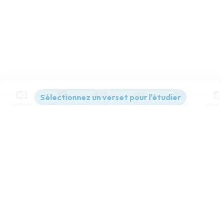
Contenus
Versions
Commentaires
Strong
Dictionnaire
Paramètres de lecture
Afficher les numéros de versets
Mode dyslexique
Désactivé
Simple
Coul
eur