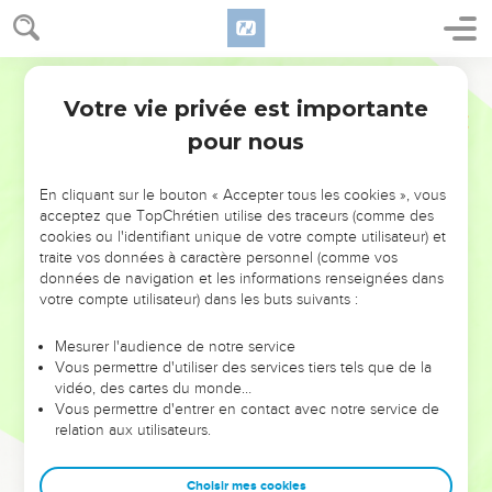
Votre vie privée est importante
pour nous
NE MANQUEZ PAS L’ÉVÉNEMENT
En cliquant sur le bouton « Accepter tous les cookies », vous
DE L’ANNÉE !
acceptez que TopChrétien utilise des traceurs (comme des
cookies ou l'identifiant unique de votre compte utilisateur) et
ET SI LEURS ERREURS POUVAIENT VOUS ÉVITER LES
traite vos données à caractère personnel (comme vos
VOTRES ?
données de navigation et les informations renseignées dans
votre compte utilisateur) dans les buts suivants :
On admire souvent les leaders pour leurs réussites, leur impact,
leur foi ou leur vision. Mais on voit moins les doutes, les erreurs
Mesurer l'audience de notre service
Vous permettre d'utiliser des services tiers tels que de la
et les saisons difficiles qu'ils ont traversés, alors même que ce
vidéo, des cartes du monde…
sont elles qui les ont façonnés.
Vous permettre d'entrer en contact avec notre service de
relation aux utilisateurs.
Dans cette conférence, leaders, entrepreneurs, et responsables
reviennent sur les erreurs marquantes de leur parcours et les
clés pour avancer avec plus de sagesse afin que leurs erreurs
Choisir mes cookies