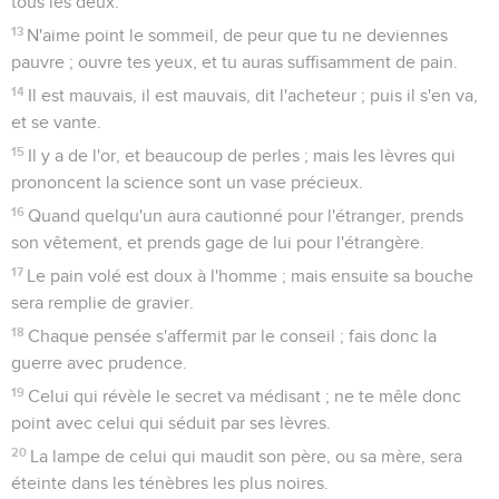
tous les deux.
13
N'aime point le sommeil, de peur que tu ne deviennes
pauvre ; ouvre tes yeux, et tu auras suffisamment de pain.
14
Il est mauvais, il est mauvais, dit l'acheteur ; puis il s'en va,
et se vante.
15
Il y a de l'or, et beaucoup de perles ; mais les lèvres qui
prononcent la science sont un vase précieux.
16
Quand quelqu'un aura cautionné pour l'étranger, prends
son vêtement, et prends gage de lui pour l'étrangère.
17
Le pain volé est doux à l'homme ; mais ensuite sa bouche
sera remplie de gravier.
18
Chaque pensée s'affermit par le conseil ; fais donc la
guerre avec prudence.
19
Celui qui révèle le secret va médisant ; ne te mêle donc
point avec celui qui séduit par ses lèvres.
20
La lampe de celui qui maudit son père, ou sa mère, sera
éteinte dans les ténèbres les plus noires.