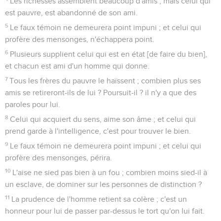
Les richesses assemblent beaucoup d'amis ; mais celui qui
est pauvre, est abandonné de son ami.
5
Le faux témoin ne demeurera point impuni ; et celui qui
profère des mensonges, n'échappera point.
6
Plusieurs supplient celui qui est en état [de faire du bien],
et chacun est ami d'un homme qui donne.
7
Tous les frères du pauvre le haïssent ; combien plus ses
amis se retireront-ils de lui ? Poursuit-il ? il n'y a que des
paroles pour lui.
8
Celui qui acquiert du sens, aime son âme ; et celui qui
prend garde à l'intelligence, c'est pour trouver le bien.
9
Le faux témoin ne demeurera point impuni ; et celui qui
profère des mensonges, périra.
10
L'aise ne sied pas bien à un fou ; combien moins sied-il à
un esclave, de dominer sur les personnes de distinction ?
11
La prudence de l'homme retient sa colère ; c'est un
honneur pour lui de passer par-dessus le tort qu'on lui fait.