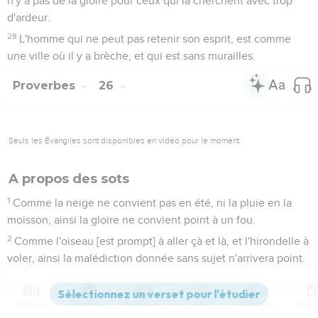
n'y a pas de la gloire pour ceux qui la cherchent avec trop
d'ardeur.
28
L'homme qui ne peut pas retenir son esprit, est comme
une ville où il y a brèche, et qui est sans murailles.
Proverbes
26
Seuls les Évangiles sont disponibles en vidéo pour le moment.
A propos des sots
1
Comme la neige ne convient pas en été, ni la pluie en la
moisson, ainsi la gloire ne convient point à un fou.
2
Comme l'oiseau [est prompt] à aller çà et là, et l'hirondelle à
voler, ainsi la malédiction donnée sans sujet n'arrivera point.
3
Le fouet est pour le cheval, le licou pour l'âne, et la verge
pour le dos des fous.
Contenus
Versions
Commentaires
Strong
Dictionnaire
4
Ne réponds point au fou selon sa folie, de peur que tu ne