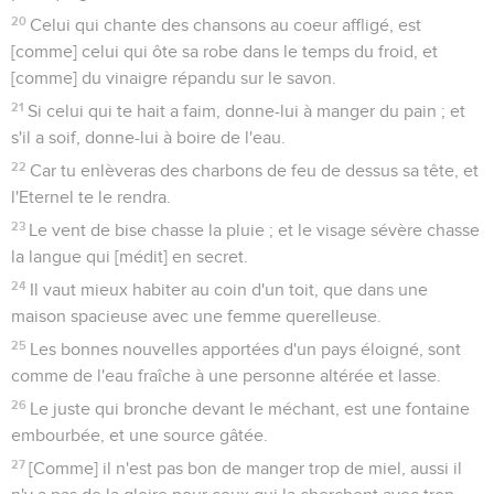
20
Celui qui chante des chansons au coeur affligé, est
[comme] celui qui ôte sa robe dans le temps du froid, et
[comme] du vinaigre répandu sur le savon.
21
Si celui qui te hait a faim, donne-lui à manger du pain ; et
s'il a soif, donne-lui à boire de l'eau.
22
Car tu enlèveras des charbons de feu de dessus sa tête, et
l'Eternel te le rendra.
23
Le vent de bise chasse la pluie ; et le visage sévère chasse
la langue qui [médit] en secret.
24
Il vaut mieux habiter au coin d'un toit, que dans une
maison spacieuse avec une femme querelleuse.
25
Les bonnes nouvelles apportées d'un pays éloigné, sont
comme de l'eau fraîche à une personne altérée et lasse.
26
Le juste qui bronche devant le méchant, est une fontaine
embourbée, et une source gâtée.
27
[Comme] il n'est pas bon de manger trop de miel, aussi il