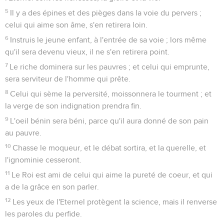
5
Il y a des épines et des pièges dans la voie du pervers ;
celui qui aime son âme, s'en retirera loin.
6
Instruis le jeune enfant, à l'entrée de sa voie ; lors même
qu'il sera devenu vieux, il ne s'en retirera point.
7
Le riche dominera sur les pauvres ; et celui qui emprunte,
sera serviteur de l'homme qui prête.
8
Celui qui sème la perversité, moissonnera le tourment ; et
la verge de son indignation prendra fin.
9
L'oeil bénin sera béni, parce qu'il aura donné de son pain
au pauvre.
10
Chasse le moqueur, et le débat sortira, et la querelle, et
l'ignominie cesseront.
11
Le Roi est ami de celui qui aime la pureté de coeur, et qui
a de la grâce en son parler.
12
Les yeux de l'Eternel protègent la science, mais il renverse
les paroles du perfide.