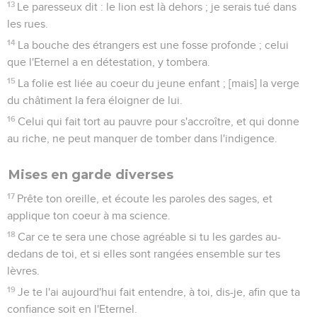
13
Le paresseux dit : le lion est là dehors ; je serais tué dans
les rues.
14
La bouche des étrangers est une fosse profonde ; celui
que l'Eternel a en détestation, y tombera.
15
La folie est liée au coeur du jeune enfant ; [mais] la verge
du châtiment la fera éloigner de lui.
16
Celui qui fait tort au pauvre pour s'accroître, et qui donne
au riche, ne peut manquer de tomber dans l'indigence.
Mises en garde diverses
17
Prête ton oreille, et écoute les paroles des sages, et
applique ton coeur à ma science.
18
Car ce te sera une chose agréable si tu les gardes au-
dedans de toi, et si elles sont rangées ensemble sur tes
lèvres.
19
Je te l'ai aujourd'hui fait entendre, à toi, dis-je, afin que ta
confiance soit en l'Eternel.