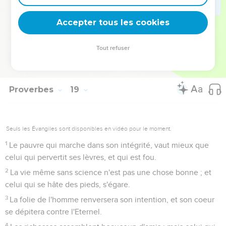
obtenu une faveur de l'Eternel.
23
Le pauvre ne prononce que des supplications, mais le
Accepter tous les cookies
riche ne répond que des paroles rudes.
24
Que l'homme qui a des intimes amis, se tienne à leur
Tout refuser
amitié ; parce qu'il y a tel ami qui est plus attaché que le
frère.
Proverbes
19
Seuls les Évangiles sont disponibles en vidéo pour le moment.
1
Le pauvre qui marche dans son intégrité, vaut mieux que
celui qui pervertit ses lèvres, et qui est fou.
2
La vie même sans science n'est pas une chose bonne ; et
celui qui se hâte des pieds, s'égare.
3
La folie de l'homme renversera son intention, et son coeur
se dépitera contre l'Eternel.
4