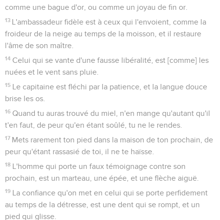
comme une bague d'or, ou comme un joyau de fin or.
13
L'ambassadeur fidèle est à ceux qui l'envoient, comme la
froideur de la neige au temps de la moisson, et il restaure
l'âme de son maître.
14
Celui qui se vante d'une fausse libéralité, est [comme] les
nuées et le vent sans pluie.
15
Le capitaine est fléchi par la patience, et la langue douce
brise les os.
16
Quand tu auras trouvé du miel, n'en mange qu'autant qu'il
t'en faut, de peur qu'en étant soûlé, tu ne le rendes.
17
Mets rarement ton pied dans la maison de ton prochain, de
peur qu'étant rassasié de toi, il ne te haïsse.
18
L'homme qui porte un faux témoignage contre son
prochain, est un marteau, une épée, et une flèche aiguë.
19
La confiance qu'on met en celui qui se porte perfidement
au temps de la détresse, est une dent qui se rompt, et un
pied qui glisse.