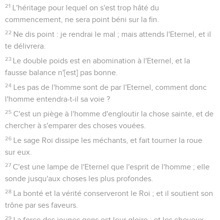
21
L'héritage pour lequel on s'est trop hâté du
commencement, ne sera point béni sur la fin.
22
Ne dis point : je rendrai le mal ; mais attends l'Eternel, et il
te délivrera.
23
Le double poids est en abomination à l'Eternel, et la
fausse balance n'[est] pas bonne.
24
Les pas de l'homme sont de par l'Eternel, comment donc
l'homme entendra-t-il sa voie ?
25
C'est un piège à l'homme d'engloutir la chose sainte, et de
chercher à s'emparer des choses vouées.
26
Le sage Roi dissipe les méchants, et fait tourner la roue
sur eux.
27
C'est une lampe de l'Eternel que l'esprit de l'homme ; elle
sonde jusqu'aux choses les plus profondes.
28
La bonté et la vérité conserveront le Roi ; et il soutient son
trône par ses faveurs.
29
La force des jeunes gens est leur gloire ; et les cheveux