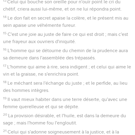
13
Celui qui bouche son oreille pour n'ouïr point le cri du
chétif, criera aussi lui-même, et on ne lui répondra point.
14
Le don fait en secret apaise la colère, et le présent mis au
sein apaise une véhémente fureur.
15
C'est une joie au juste de faire ce qui est droit ; mais c'est
une frayeur aux ouvriers d'iniquité.
16
L'homme qui se détourne du chemin de la prudence aura
sa demeure dans l'assemblée des trépassés.
17
L'homme qui aime à rire, sera indigent ; et celui qui aime le
vin et la graisse, ne s'enrichira point.
18
Le méchant sera l'échange du juste ; et le perfide, au lieu
des hommes intègres.
19
Il vaut mieux habiter dans une terre déserte, qu'avec une
femme querelleuse et qui se dépite.
20
La provision désirable, et l'huile, est dans la demeure du
sage ; mais l'homme fou l'engloutit.
21
Celui qui s'adonne soigneusement à la justice, et à la