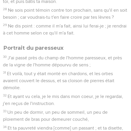
toi, et puis bâtis ta maison.
28
Ne sois point témoin contre ton prochain, sans qu'il en soit
besoin ; car voudrais-tu t'en faire croire par tes lèvres ?
29
Ne dis point : comme il m'a fait, ainsi lui ferai-je ; je rendrai
à cet homme selon ce qu'il m'a fait.
Portrait du paresseux
30
J'ai passé près du champ de l'homme paresseux, et près
de la vigne de l'homme dépourvu de sens ;
31
Et voilà, tout y était monté en chardons, et les orties
avaient couvert le dessus, et sa cloison de pierres était
démolie.
32
Et ayant vu cela, je le mis dans mon coeur, je le regardai,
j'en reçus de l'instruction.
33
Un peu de dormir, un peu de sommeil, un peu de
ploiement de bras pour demeurer couché,
34
Et ta pauvreté viendra [comme] un passant ; et ta disette,