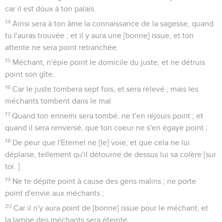
car il est doux à ton palais.
14
Ainsi sera à ton âme la connaissance de la sagesse, quand
tu l'auras trouvée ; et il y aura une [bonne] issue, et ton
attente ne sera point retranchée.
15
Méchant, n'épie point le domicile du juste, et ne détruis
point son gîte.
16
Car le juste tombera sept fois, et sera relevé ; mais les
méchants tombent dans le mal.
17
Quand ton ennemi sera tombé, ne t'en réjouis point ; et
quand il sera renversé, que ton coeur ne s'en égaye point ;
18
De peur que l'Eternel ne [le] voie, et que cela ne lui
déplaise, tellement qu'il détourne de dessus lui sa colère [sur
toi. ]
19
Ne te dépite point à cause des gens malins ; ne porte
point d'envie aux méchants ;
20
Car il n'y aura point de [bonne] issue pour le méchant, et
la lampe des méchants sera éteinte.