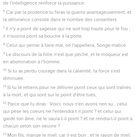
de l'intelligence renforce la puissance.
6
Car par la prudence tu feras la guerre avantageusement, et
la délivrance consiste dans le nombre des conseillers.
7
Il n'y a point de sagesse qui ne soit trop haute pour le fou ;
il n'ouvrira point sa bouche à la porte.
8
Celui qui pense à faire mal, on l'appellera, Songe-malice.
9
Le discours de la folie n'est que péché, et le moqueur est
en abomination à l'homme.
10
Si tu as perdu courage dans la calamité, ta force s'est
diminuée.
11
Si tu te retiens pour ne délivrer point ceux qui sont traînés
à la mort, et qui sont sur le point d'être tués,
12
Parce que tu diras : Voici, nous n'en avons rien su ; celui
qui pèse les coeurs ne l'entendra-t-il point ? et celui qui
garde ton âme, ne le saura-t-il point ? et ne rendra-t-il point à
chacun selon son oeuvre ?
13
Mon fils, mange le miel, car il est bon ; et le rayon de miel,