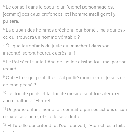
5
Le conseil dans le coeur d'un [digne] personnage est
[comme] des eaux profondes, et l'homme intelligent l'y
puisera.
6
La plupart des hommes prêchent leur bonté ; mais qui est-
ce qui trouvera un homme véritable ?
7
Ô ! que les enfants du juste qui marchent dans son
intégrité, seront heureux après lui !
8
Le Roi séant sur le trône de justice dissipe tout mal par son
regard.
9
Qui est-ce qui peut dire : J'ai purifié mon coeur ; je suis net
de mon péché ?
10
Le double poids et la double mesure sont tous deux en
abomination à l'Eternel.
11
Un jeune enfant même fait connaître par ses actions si son
oeuvre sera pure, et si elle sera droite.
12
Et l'oreille qui entend, et l'oeil qui voit, l'Eternel les a faits