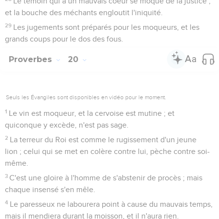
Le témoin qui a un mauvais coeur se moque de la justice ;
et la bouche des méchants engloutit l'iniquité.
29
Les jugements sont préparés pour les moqueurs, et les
grands coups pour le dos des fous.
Proverbes
20
Seuls les Évangiles sont disponibles en vidéo pour le moment.
1
Le vin est moqueur, et la cervoise est mutine ; et
quiconque y excède, n'est pas sage.
2
La terreur du Roi est comme le rugissement d'un jeune
lion ; celui qui se met en colère contre lui, pèche contre soi-
même.
3
C'est une gloire à l'homme de s'abstenir de procès ; mais
chaque insensé s'en mêle.
4
Le paresseux ne labourera point à cause du mauvais temps,
mais il mendiera durant la moisson, et il n'aura rien.