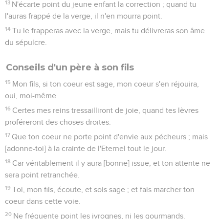
13
N'écarte point du jeune enfant la correction ; quand tu
l'auras frappé de la verge, il n'en mourra point.
14
Tu le frapperas avec la verge, mais tu délivreras son âme
du sépulcre.
Conseils d'un père à son fils
15
Mon fils, si ton coeur est sage, mon coeur s'en réjouira,
oui, moi-même.
16
Certes mes reins tressailliront de joie, quand tes lèvres
proféreront des choses droites.
17
Que ton coeur ne porte point d'envie aux pécheurs ; mais
[adonne-toi] à la crainte de l'Eternel tout le jour.
18
Car véritablement il y aura [bonne] issue, et ton attente ne
sera point retranchée.
19
Toi, mon fils, écoute, et sois sage ; et fais marcher ton
coeur dans cette voie.
20
Ne fréquente point les ivrognes, ni les gourmands.