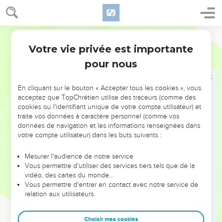
l'esprit abattu, qui le relèvera ?
15
Le coeur de l'homme intelligent acquiert de la science, et
Martin
l'oreille des sages cherche la science.
Votre vie privée est importante
16
Proverbes
18
Le présent d'un homme lui fait faire place, et le conduit
pour nous
devant les grands.
17
Celui qui plaide le premier, est juste ; mais sa partie vient,
En cliquant sur le bouton « Accepter tous les cookies », vous
et examine le tout.
acceptez que TopChrétien utilise des traceurs (comme des
18
Le sort fait cesser les procès, et fait les partages entre les
cookies ou l'identifiant unique de votre compte utilisateur) et
traite vos données à caractère personnel (comme vos
puissants.
données de navigation et les informations renseignées dans
19
Un frère [offensé] se rend plus difficile qu'une ville forte, et
votre compte utilisateur) dans les buts suivants :
les discordes en sont comme les verrous d'un palais.
Mesurer l'audience de notre service
20
Le ventre de chacun sera rassasié du fruit de sa bouche ; il
Vous permettre d'utiliser des services tiers tels que de la
sera rassasié du revenu de ses lèvres.
vidéo, des cartes du monde…
21
Vous permettre d'entrer en contact avec notre service de
La mort et la vie sont au pouvoir de la langue, et celui qui
relation aux utilisateurs.
l'aime mangera de ses fruits.
22
Celui qui trouve une [digne] femme trouve le bien, et il a
Choisir mes cookies