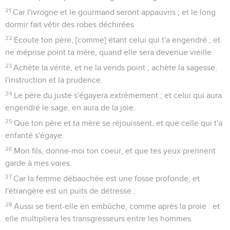
21
Car l'ivrogne et le gourmand seront appauvris ; et le long
dormir fait vêtir des robes déchirées.
22
Ecoute ton père, [comme] étant celui qui t'a engendré ; et
ne méprise point ta mère, quand elle sera devenue vieille.
23
Achète la vérité, et ne la vends point ; achète la sagesse,
l'instruction et la prudence.
24
Le père du juste s'égayera extrêmement ; et celui qui aura
engendré le sage, en aura de la joie.
25
Que ton père et ta mère se réjouissent, et que celle qui t'a
enfanté s'égaye.
26
Mon fils, donne-moi ton coeur, et que tes yeux prennent
garde à mes voies.
27
Car la femme débauchée est une fosse profonde, et
l'étrangère est un puits de détresse ;
28
Aussi se tient-elle en embûche, comme après la proie : et
elle multipliera les transgresseurs entre les hommes.