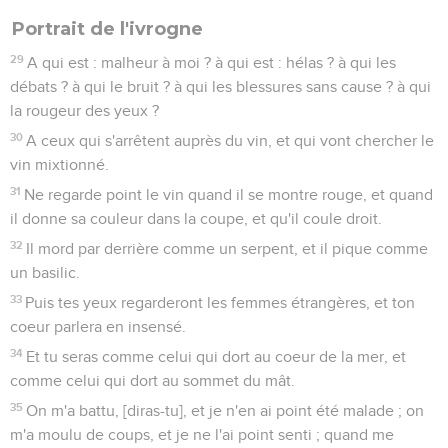
Portrait de l'ivrogne
29
A qui est : malheur à moi ? à qui est : hélas ? à qui les
débats ? à qui le bruit ? à qui les blessures sans cause ? à qui
la rougeur des yeux ?
30
A ceux qui s'arrêtent auprès du vin, et qui vont chercher le
vin mixtionné.
31
Ne regarde point le vin quand il se montre rouge, et quand
il donne sa couleur dans la coupe, et qu'il coule droit.
32
Il mord par derrière comme un serpent, et il pique comme
un basilic.
33
Puis tes yeux regarderont les femmes étrangères, et ton
coeur parlera en insensé.
34
Et tu seras comme celui qui dort au coeur de la mer, et
comme celui qui dort au sommet du mât.
35
On m'a battu, [diras-tu], et je n'en ai point été malade ; on
m'a moulu de coups, et je ne l'ai point senti ; quand me