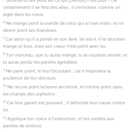
Jetteras-tu tes yeux sur ce qui [bientôt] n'est plus ? car
certainement il se fera des ailes ; il s'envolera, comme un
aigle dans les cieux.
6
Ne mange point la viande de celui qui a l'oeil malin, et ne
désire point ses friandises.
7
Car selon qu'il a pensé en son âme, tel est-il. Il te dira bien :
mange et bois, mais son coeur n'est point avec toi.
8
Ton morceau, que tu auras mangé, tu le voudrais rendre, et
tu auras perdu tes paroles agréables.
9
Ne parle point, le fou t'écoutant ; car il méprisera la
prudence de ton discours.
10
Ne recule point la borne ancienne, et n'entre point dans
les champs des orphelins :
11
Car leur garant est puissant ; il défendra leur cause contre
toi.
12
Applique ton coeur à l'instruction, et tes oreilles aux
paroles de science.