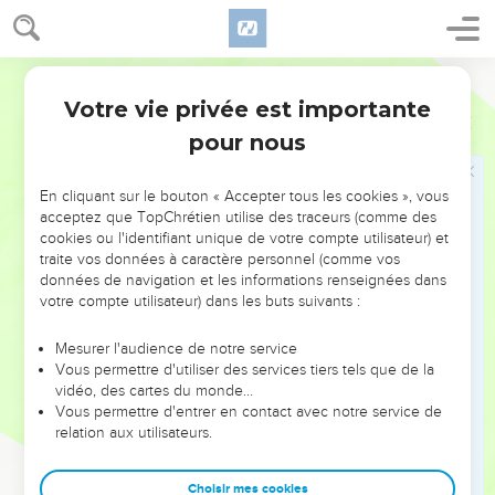
19
voilà ce qu’est un homme qui trompe son prochain et qui
dit : « N'était-ce pas pour plaisanter ? »
Segond 21
20
Quand il n’y a plus de bois, le feu s'éteint. Quand il n'y a
Votre vie privée est importante
Proverbes
26
personne pour critiquer, le conflit s'apaise.
pour nous
21
Il faut du charbon pour alimenter un brasier, du bois pour
alimenter un feu, et un homme querelleur pour attiser une
En cliquant sur le bouton « Accepter tous les cookies », vous
dispute.
acceptez que TopChrétien utilise des traceurs (comme des
22
Les paroles du critiqueur sont comme des friandises : elles
cookies ou l'identifiant unique de votre compte utilisateur) et
traite vos données à caractère personnel (comme vos
descendent au plus profond de l'être.
données de navigation et les informations renseignées dans
23
De l’argent non purifié plaqué sur un vase de terre, voilà
votre compte utilisateur) dans les buts suivants :
ce que sont des paroles chaleureuses associées à un cœur
mauvais.
Mesurer l'audience de notre service
Vous permettre d'utiliser des services tiers tels que de la
24
Celui qui éprouve de la haine se déguise avec ses
vidéo, des cartes du monde…
paroles, et il cache au fond de lui la tromperie.
Vous permettre d'entrer en contact avec notre service de
relation aux utilisateurs.
25
Lorsqu'il prend une voix douce, ne le crois pas, car il y a
sept horreurs dans son cœur.
Choisir mes cookies
26