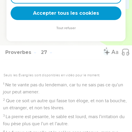
Il a beau cacher sa haine par l’hypocrisie, sa méchanceté
se révélera dans l'assemblée.
Accepter tous les cookies
27
Celui qui creuse une fosse y tombera, et la pierre
reviendra sur celui qui la roule.
Tout refuser
28
La langue menteuse déteste ceux qu'elle écrase et la
bouche flatteuse provoque la chute.
Proverbes
27
Seuls les Évangiles sont disponibles en vidéo pour le moment.
1
Ne te vante pas du lendemain, car tu ne sais pas ce qu'un
jour peut amener.
2
Que ce soit un autre qui fasse ton éloge, et non ta bouche,
un étranger, et non tes lèvres.
3
La pierre est pesante, le sable est lourd, mais l'irritation du
fou pèse plus que l'un et l'autre.
4