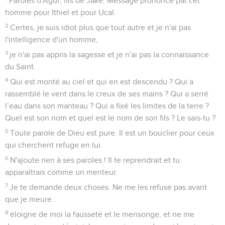
Paroles d'Agur, fils de Jaké. Message prononcé par cet
homme pour Ithiel et pour Ucal.
2
Certes, je suis idiot plus que tout autre et je n'ai pas
l'intelligence d'un homme,
3
je n'ai pas appris la sagesse et je n'ai pas la connaissance
du Saint.
4
Qui est monté au ciel et qui en est descendu ? Qui a
rassemblé le vent dans le creux de ses mains ? Qui a serré
l’eau dans son manteau ? Qui a fixé les limites de la terre ?
Quel est son nom et quel est le nom de son fils ? Le sais-tu ?
5
Toute parole de Dieu est pure. Il est un bouclier pour ceux
qui cherchent refuge en lui.
6
N'ajoute rien à ses paroles ! Il te reprendrait et tu
apparaîtrais comme un menteur.
7
Je te demande deux choses. Ne me les refuse pas avant
que je meure :
8
éloigne de moi la fausseté et le mensonge, et ne me