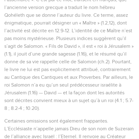
l’ancienne version grecque a traduit le nom hébreu
Qohéleth que se donne l’auteur du livre. Ce terme, assez
énigmatique, pourrait désigner un « Maître » (1.2,12), dont
l’activité est décrite en 12.9-12. L’identité de ce Maître n’est
pas moins mystérieuse. Plusieurs indices suggèrent qu’il
s’agit de Salomon. « Fils de David », il est « roi à Jérusalem »
(1.1), il jouit d’une grande sagesse (1.16), et le résumé qu’il
donne de sa vie rappelle celle de Salomon (ch.2). Pourtant,
le livre ne lui est pas explicitement attribué, contrairement
au Cantique des Cantiques et aux Proverbes. Par ailleurs, le
roi Salomon n’a eu qu’un seul prédécesseur israélite à
Jérusalem (1.16) — David — et la façon dont les autorités
sont décrites convient mieux à un sujet qu’à un roi (4.1 ; 5.7-
8 ; 8.2-4 ; 10.20).
Certaines omissions sont également frappantes.
L’Ecclésiaste n’appelle jamais Dieu de son nom de Suzerain
de l’alliance avec Israël : l’Eternel. Il renvoie au Créateur