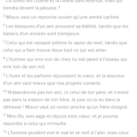
La fureur est cruelle et la colère sans retenue, mais qui
tiendra devant la jalousie ?
5
Mieux vaut un reproche ouvert qu'une amitié cachée.
6
Les blessures d'un ami prouvent sa fidélité, tandis que les
baisers d'un ennemi sont trompeurs.
7
Celui qui est rassasié piétine le rayon de miel, tandis que
celui qui a faim trouve doux tout ce qui est amer.
8
L'homme qui erre loin de chez lui est pareil à l'oiseau qui
erre loin de son nid.
9
L'huile et les parfums réjouissent le cœur, et la douceur
d'un ami vaut mieux que nos propres conseils.
10
N'abandonne pas ton ami, ni celui de ton père, et n'entre
pas dans la maison de ton frère, le jour où tu es dans la
détresse ! Mieux vaut un voisin proche qu'un frère éloigné.
11
Mon fils, sois sage et réjouis mon cœur, et je pourrai
répondre à celui qui m'insulte.
12
L'homme prudent voit le mal et se met à l’abri, mais ceux