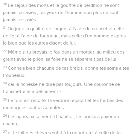
20
Le séjour des morts et le gouffre de perdition ne sont
jamais rassasiés ; les yeux de l'homme non plus ne sont
jamais rassasiés.
21
On juge la qualité de l'argent à l’aide du creuset et celle
de l'or à l’aide du fourneau, mais celle d’un homme d'après
le bien que les autres disent de lui.
22
Même si tu broyais le fou dans un mortier, au milieu des
grains avec le pilon, sa folie ne se séparerait pas de lui.
23
Connais bien chacune de tes brebis, donne tes soins à tes
troupeaux,
24
car la richesse ne dure pas toujours. Une couronne se
transmet-elle indéfiniment ?
25
Le foin est récolté, la verdure reparaît et les herbes des
montagnes sont rassemblées.
26
Les agneaux servent à t'habiller, les boucs à payer un
champ,
27
et le lait des chèvres suffit à ta nourriture, à celle de ta