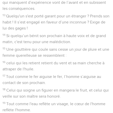
qui manquent d’expérience vont de l’avant et en subissent
les conséquences.
13
Quelqu'un s'est porté garant pour un étranger ? Prends son
habit ! Il s’est engagé en faveur d’une inconnue ? Exige de
lui des gages !
14
Si quelqu’un bénit son prochain à haute voix et de grand
matin, c'est tenu pour une malédiction.
15
Une gouttière qui coule sans cesse un jour de pluie et une
femme querelleuse se ressemblent :
16
celui qui les retient retient du vent et sa main cherche à
attraper de l'huile.
17
Tout comme le fer aiguise le fer, l’homme s’aiguise au
contact de son prochain.
18
Celui qui soigne un figuier en mangera le fruit, et celui qui
veille sur son maître sera honoré.
19
Tout comme l'eau reflète un visage, le cœur de l'homme
reflète l'homme.