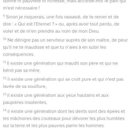
donne ni pauvreté ni richesse, mais accorde-moi le pain qui
m'est nécessaire !
9
Sinon je risquerais, une fois rassasié, de te renier et de
dire : « Qui est l'Eternel ? » ou, après avoir tout perdu, de
voler et de m'en prendre au nom de mon Dieu.
10
Ne dénigre pas un serviteur auprès de son maître, de peur
qu'il ne te maudisse et que tu n’aies à en subir les
conséquences.
11
Il existe une génération qui maudit son père et qui ne
bénit pas sa mère,
12
il existe une génération qui se croit pure et qui n'est pas
lavée de sa souillure,
13
il existe une génération aux yeux hautains et aux
paupières insolentes,
14
il existe une génération dont les dents sont des épées et
les mâchoires des couteaux pour dévorer les plus humbles
sur la terre et les plus pauvres parmi les hommes.