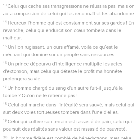
13
Celui qui cache ses transgressions ne réussira pas, mais on
aura compassion de celui qui les reconnaît et les abandonne.
14
Heureux l'homme qui est constamment sur ses gardes ! En
revanche, celui qui endurcit son cœur tombera dans le
malheur.
15
Un lion rugissant, un ours affamé, voilà ce qu’est le
méchant qui domine sur un peuple sans ressources.
16
Un prince dépourvu d’intelligence multiplie les actes
d'extorsion, mais celui qui déteste le profit malhonnête
prolongera sa vie.
17
Un homme chargé du sang d'un autre fuit-il jusqu'à la
tombe ? Qu'on ne le retienne pas !
18
Celui qui marche dans l'intégrité sera sauvé, mais celui qui
suit deux voies tortueuses tombera dans l'une d'elles.
19
Celui qui cultive son terrain est rassasié de pain, celui qui
poursuit des réalités sans valeur est rassasié de pauvreté.
20
Un homme fidèle est comblé de bénédictions, mais celui