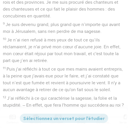
rois et des provinces. Je me suis procuré des chanteurs et
des chanteuses et ce qui fait le plaisir des hommes : des
concubines en quantité.
9
Je suis devenu grand, plus grand que n’importe qui avant
moi à Jérusalem, sans rien perdre de ma sagesse.
10
Je n’ai rien refusé à mes yeux de tout ce qu’ils
réclamaient, je n'ai privé mon cœur d’aucune joie. En effet,
mon cœur était réjoui par tout mon travail, et c'est toute la
part que j’en ai retirée.
11
Puis j'ai réfléchi à tout ce que mes mains avaient entrepris,
à la peine que j'avais eue pour le faire, et j’ai constaté que
tout n’est que fumée et revient à poursuivre le vent. Il n'y a
aucun avantage à retirer de ce qu'on fait sous le soleil.
12
J’ai réfléchi à ce qui caractérise la sagesse, la folie et la
stupidité. – En effet, que fera l'homme qui succédera au roi ?
N’est-ce pas ce qu'on a déjà fait ? –
13
J’ai vu que la sagesse a sur la folie le même avantage que
Contenus
Versions
Commentaires
Strong
Dictionnaire
la lumière sur l’obscurité :