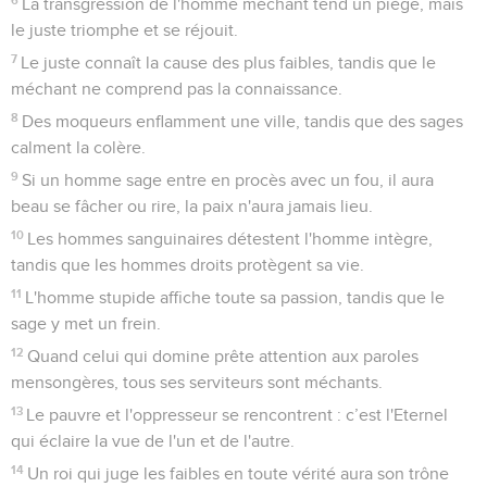
La transgression de l'homme méchant tend un piège, mais
le juste triomphe et se réjouit.
7
Le juste connaît la cause des plus faibles, tandis que le
méchant ne comprend pas la connaissance.
8
Des moqueurs enflamment une ville, tandis que des sages
calment la colère.
9
Si un homme sage entre en procès avec un fou, il aura
beau se fâcher ou rire, la paix n'aura jamais lieu.
10
Les hommes sanguinaires détestent l'homme intègre,
tandis que les hommes droits protègent sa vie.
11
L'homme stupide affiche toute sa passion, tandis que le
sage y met un frein.
12
Quand celui qui domine prête attention aux paroles
mensongères, tous ses serviteurs sont méchants.
13
Le pauvre et l'oppresseur se rencontrent : c’est l'Eternel
qui éclaire la vue de l'un et de l'autre.
14
Un roi qui juge les faibles en toute vérité aura son trône