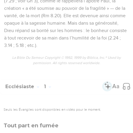
(7.29 ; voir Gn 3), comme le rappellera l’apôtre Paul, la
création « a été soumise au pouvoir de la fragilité » — de la
vanité, de la mort (Rm 8.20). Elle est devenue ainsi comme
opaque à la sagesse humaine. Mais dans sa générosité,
Dieu répand sa bonté sur les hommes : le bonheur consiste
à tout recevoir de sa main dans l’humilité de la foi (2.24 ;
3.14 ; 5.18 ; etc.).
La Bible Du Semeur Copyright © 1992, 1999 by Biblica, Inc.® Used by
permission. All rights reserved worldwide.
Ecclésiaste
1
Seuls les Évangiles sont disponibles en vidéo pour le moment.
Tout part en fumée