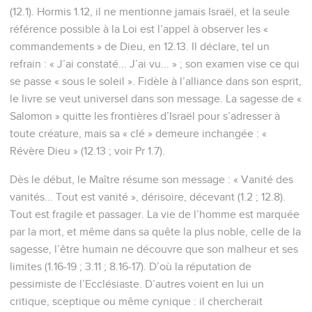
(12.1). Hormis 1.12, il ne mentionne jamais Israël, et la seule
référence possible à la Loi est l’appel à observer les «
commandements » de Dieu, en 12.13. Il déclare, tel un
refrain : « J’ai constaté... J’ai vu... » ; son examen vise ce qui
se passe « sous le soleil ». Fidèle à l’alliance dans son esprit,
le livre se veut universel dans son message. La sagesse de «
Salomon » quitte les frontières d’Israël pour s’adresser à
toute créature, mais sa « clé » demeure inchangée : «
Révère Dieu » (12.13 ; voir Pr 1.7).
Dès le début, le Maître résume son message : « Vanité des
vanités... Tout est vanité », dérisoire, décevant (1.2 ; 12.8).
Tout est fragile et passager. La vie de l’homme est marquée
par la mort, et même dans sa quête la plus noble, celle de la
sagesse, l’être humain ne découvre que son malheur et ses
limites (1.16-19 ; 3.11 ; 8.16-17). D’où la réputation de
pessimiste de l’Ecclésiaste. D’autres voient en lui un
critique, sceptique ou même cynique : il chercherait