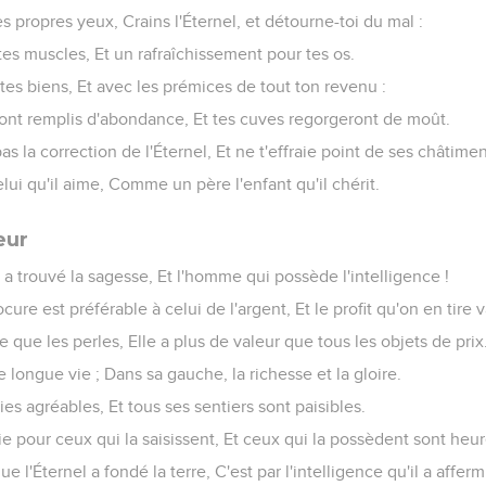
es propres yeux, Crains l'Éternel, et détourne-toi du mal :
tes muscles, Et un rafraîchissement pour tes os.
tes biens, Et avec les prémices de tout ton revenu :
ront remplis d'abondance, Et tes cuves regorgeront de moût.
as la correction de l'Éternel, Et ne t'effraie point de ses châtimen
elui qu'il aime, Comme un père l'enfant qu'il chérit.
eur
 trouvé la sagesse, Et l'homme qui possède l'intelligence !
ocure est préférable à celui de l'argent, Et le profit qu'on en tire 
e que les perles, Elle a plus de valeur que tous les objets de prix
 longue vie ; Dans sa gauche, la richesse et la gloire.
es agréables, Et tous ses sentiers sont paisibles.
vie pour ceux qui la saisissent, Et ceux qui la possèdent sont heu
e l'Éternel a fondé la terre, C'est par l'intelligence qu'il a afferm