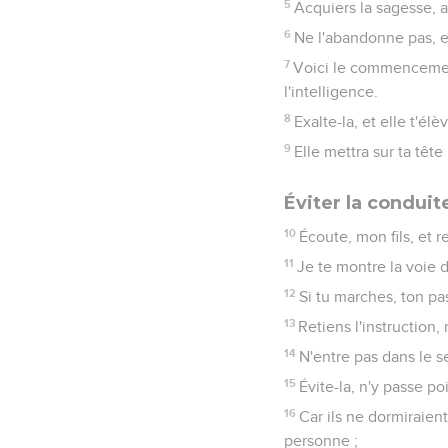
5
Acquiers la sagesse, a
6
Ne l'abandonne pas, et
7
Voici le commencement
l'intelligence.
8
Exalte-la, et elle t'élèv
9
Elle mettra sur ta têt
Éviter la condui
10
Écoute, mon fils, et r
11
Je te montre la voie d
12
Si tu marches, ton pas
13
Retiens l'instruction, 
14
N'entre pas dans le 
15
Évite-la, n'y passe po
16
Car ils ne dormiraient 
personne ;