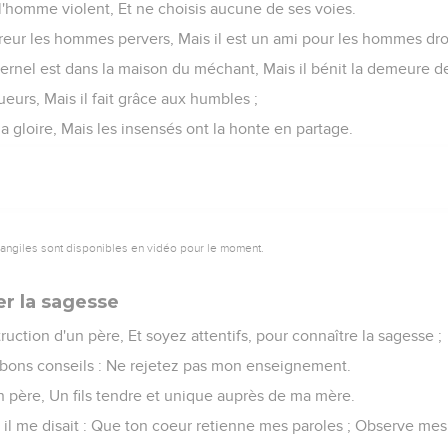
l'homme violent, Et ne choisis aucune de ses voies.
rreur les hommes pervers, Mais il est un ami pour les hommes droi
ternel est dans la maison du méchant, Mais il bénit la demeure de
urs, Mais il fait grâce aux humbles ;
la gloire, Mais les insensés ont la honte en partage.
vangiles sont disponibles en vidéo pour le moment.
er la sagesse
struction d'un père, Et soyez attentifs, pour connaître la sagesse ;
bons conseils : Ne rejetez pas mon enseignement.
on père, Un fils tendre et unique auprès de ma mère.
 et il me disait : Que ton coeur retienne mes paroles ; Observe mes