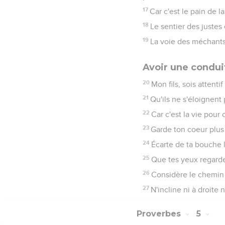
17
Car c'est le pain de l
18
Le sentier des justes
19
La voie des méchants 
Avoir une condui
20
Mon fils, sois attenti
21
Qu'ils ne s'éloignent
22
Car c'est la vie pour 
23
Garde ton coeur plus 
24
Écarte de ta bouche l
25
Que tes yeux regarden
26
Considère le chemin p
27
N'incline ni à droite
Proverbes
5