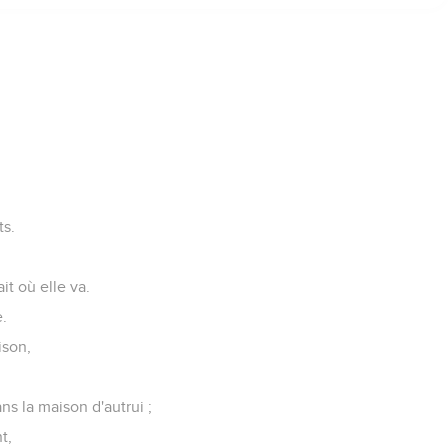
ts.
it où elle va.
e.
ison,
ns la maison d'autrui ;
t,