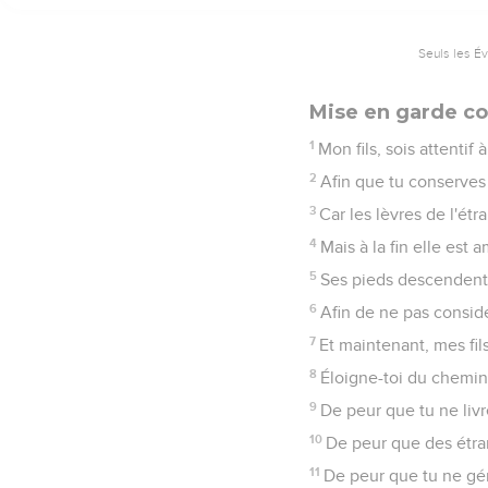
Seuls les É
Mise en garde co
1
Mon fils, sois attentif
2
Afin que tu conserves 
3
Car les lèvres de l'étr
4
Mais à la fin elle es
5
Ses pieds descendent v
6
Afin de ne pas considér
7
Et maintenant, mes fi
8
Éloigne-toi du chemin 
9
De peur que tu ne livr
10
De peur que des étran
11
De peur que tu ne gém