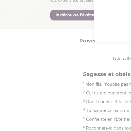
20
Tu marcheras ainsi da
21
Car les hommes droits
22
Mais les méchants ser
Proverbes
3
Seuls les É
Sagesse et obéis
1
Mon fils, n'oublie pa
2
Car ils prolongeront le
3
Que la bonté et la fidé
4
Tu acquerras ainsi de
5
Confie-toi en l'Éternel
6
Reconnais-le dans toute