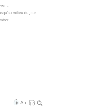
ivent.
usqu'au milieu du jour.
omber.