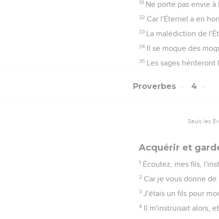
31
Ne porte pas envie à 
32
Car l'Éternel a en ho
33
La malédiction de l'É
34
Il se moque des moque
35
Les sages hériteront 
Proverbes
4
Seuls les É
Acquérir et gard
1
Écoutez, mes fils, l'in
2
Car je vous donne de 
3
J'étais un fils pour m
4
Il m'instruisait alors,