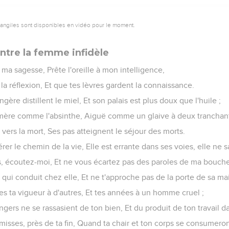
vangiles sont disponibles en vidéo pour le moment.
ntre la femme infidèle
 à ma sagesse, Prête l'oreille à mon intelligence,
la réflexion, Et que tes lèvres gardent la connaissance.
angère distillent le miel, Et son palais est plus doux que l'huile ;
t amère comme l'absinthe, Aiguë comme un glaive à deux tranchan
ers la mort, Ses pas atteignent le séjour des morts.
er le chemin de la vie, Elle est errante dans ses voies, elle ne sa
ls, écoutez-moi, Et ne vous écartez pas des paroles de ma bouch
qui conduit chez elle, Et ne t'approche pas de la porte de sa ma
es ta vigueur à d'autres, Et tes années à un homme cruel ;
gers ne se rassasient de ton bien, Et du produit de ton travail da
isses, près de ta fin, Quand ta chair et ton corps se consumeron