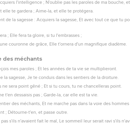
cquiers l'intelligence ; N'oublie pas les paroles de ma bouche, e
 elle te gardera ; Aime-la, et elle te protégera.
 de la sagesse : Acquiers la sagesse, Et avec tout ce que tu p
era ; Elle fera ta gloire, si tu l'embrasses ;
e une couronne de grâce, Elle t'ornera d'un magnifique diadème.
te des méchants
eçois mes paroles ; Et les années de ta vie se multiplieront.
e la sagesse, Je te conduis dans les sentiers de la droiture.
 ne sera point gêné ; Et si tu cours, tu ne chancelleras point.
ne t'en dessaisis pas ; Garde-la, car elle est ta vie.
sentier des méchants, Et ne marche pas dans la voie des hommes
int ; Détourne-t'en, et passe outre.
pas s'ils n'avaient fait le mal, Le sommeil leur serait ravi s'ils n'a