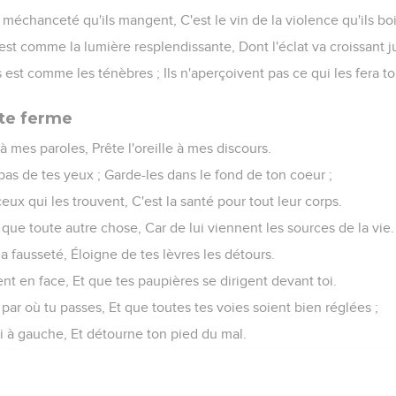
a méchanceté qu'ils mangent, C'est le vin de la violence qu'ils bo
 est comme la lumière resplendissante, Dont l'éclat va croissant j
est comme les ténèbres ; Ils n'aperçoivent pas ce qui les fera t
te ferme
f à mes paroles, Prête l'oreille à mes discours.
 pas de tes yeux ; Garde-les dans le fond de ton coeur ;
ceux qui les trouvent, C'est la santé pour tout leur corps.
que toute autre chose, Car de lui viennent les sources de la vie.
a fausseté, Éloigne de tes lèvres les détours.
t en face, Et que tes paupières se dirigent devant toi.
ar où tu passes, Et que toutes tes voies soient bien réglées ;
 ni à gauche, Et détourne ton pied du mal.