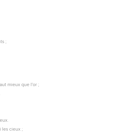
ts ;
vaut mieux que l'or ;
.
reux.
i les cieux ;