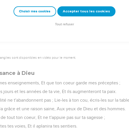
ns la voie des gens de bien, Tu garderas les sentiers des justes.
Accepter tous les cookies
Choisir mes cookies
 habiteront le pays, Les hommes intègres y resteront ;
ont retranchés du pays, Les infidèles en seront arrachés.
Tout refuser
vangiles sont disponibles en vidéo pour le moment.
sance à Dieu
s mes enseignements, Et que ton coeur garde mes préceptes ;
s jours et les années de ta vie, Et ils augmenteront ta paix.
lité ne t'abandonnent pas ; Lie-les à ton cou, écris-les sur la tabl
 la grâce et une raison saine, Aux yeux de Dieu et des hommes.
 de tout ton coeur, Et ne t'appuie pas sur ta sagesse ;
s tes voies, Et il aplanira tes sentiers.