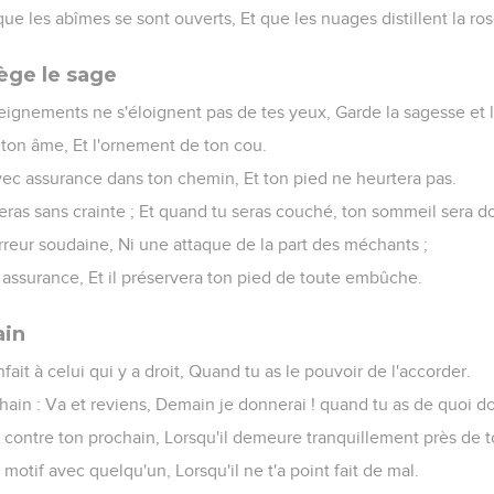
que les abîmes se sont ouverts, Et que les nuages distillent la ro
ège le sage
eignements ne s'éloignent pas de tes yeux, Garde la sagesse et la
e ton âme, Et l'ornement de ton cou.
vec assurance dans ton chemin, Et ton pied ne heurtera pas.
seras sans crainte ; Et quand tu seras couché, ton sommeil sera d
rreur soudaine, Ni une attaque de la part des méchants ;
n assurance, Et il préservera ton pied de toute embûche.
ain
ait à celui qui y a droit, Quand tu as le pouvoir de l'accorder.
hain : Va et reviens, Demain je donnerai ! quand tu as de quoi d
 contre ton prochain, Lorsqu'il demeure tranquillement près de t
motif avec quelqu'un, Lorsqu'il ne t'a point fait de mal.