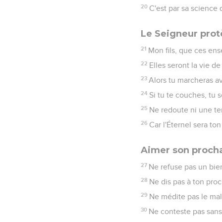
20
C'est par sa science 
Le Seigneur prot
21
Mon fils, que ces ens
22
Elles seront la vie d
23
Alors tu marcheras a
24
Si tu te couches, tu 
25
Ne redoute ni une te
26
Car l'Éternel sera to
Aimer son proch
27
Ne refuse pas un bienf
28
Ne dis pas à ton proc
29
Ne médite pas le mal
30
Ne conteste pas sans 