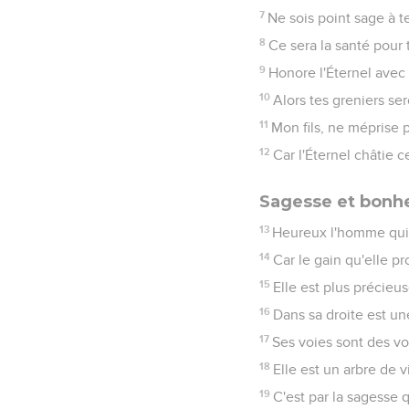
7
Ne sois point sage à t
8
Ce sera la santé pour 
9
Honore l'Éternel avec 
10
Alors tes greniers se
11
Mon fils, ne méprise p
12
Car l'Éternel châtie c
Sagesse et bonh
13
Heureux l'homme qui a
14
Car le gain qu'elle pr
15
Elle est plus précieus
16
Dans sa droite est une
17
Ses voies sont des voi
18
Elle est un arbre de 
19
C'est par la sagesse qu