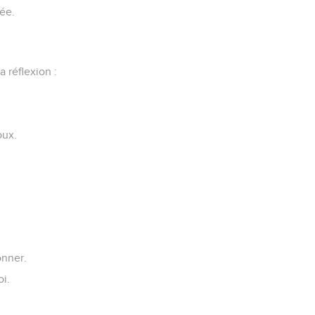
sée.
 réflexion :
oux.
onner.
oi.