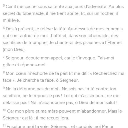
Chez le Seigneur, je me sens en sécurité
1
De David. Fais-moi justice, ô Éternel, je marche dans
l’intégrité. J’ai pris le Seigneur pour appui, je ne faiblirai pas.
2
Soumets-moi à ton examen, Seigneur, éprouve-moi. Viens
sonder mon cœur, mes pensées.
3
J’ai ton amour devant les yeux, je marche dans ta vérité.
4
Je ne vais pas m’asseoir avec les imposteurs. Je ne
fréquente pas ceux qui sont hypocrites.
5
Je hais la compagnie de ceux qui font le mal, Je ne
m’arrête pas auprès des gens pervers.
6
C’est dans une eau limpide, qu’en signe d’innocence, Je
laverai mes mains avant de m’approcher de ton autel,
Seigneur,
7
Pour faire retentir des accents de louanges Et conter en
détail tes œuvres merveilleuses.
8
Combien j’aime, Seigneur, le lieu de ton séjour Où tu fais
resplendir ta gloire.