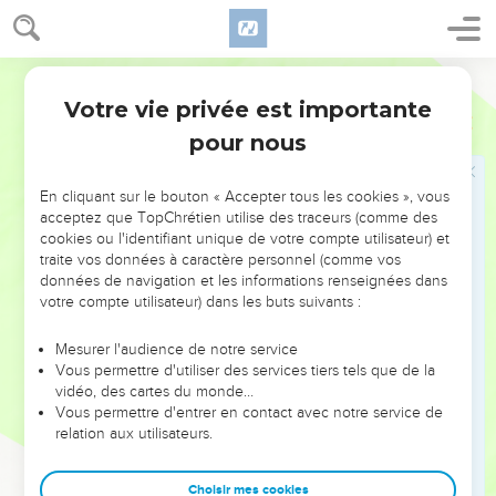
Votre vie privée est importante
pour nous
NE MANQUEZ PAS L’ÉVÉNEMENT
En cliquant sur le bouton « Accepter tous les cookies », vous
DE L’ANNÉE !
acceptez que TopChrétien utilise des traceurs (comme des
cookies ou l'identifiant unique de votre compte utilisateur) et
ET SI LEURS ERREURS POUVAIENT VOUS ÉVITER LES
traite vos données à caractère personnel (comme vos
VOTRES ?
données de navigation et les informations renseignées dans
votre compte utilisateur) dans les buts suivants :
On admire souvent les leaders pour leurs réussites, leur impact,
leur foi ou leur vision. Mais on voit moins les doutes, les erreurs
Mesurer l'audience de notre service
Vous permettre d'utiliser des services tiers tels que de la
et les saisons difficiles qu'ils ont traversés, alors même que ce
vidéo, des cartes du monde…
sont elles qui les ont façonnés.
Vous permettre d'entrer en contact avec notre service de
relation aux utilisateurs.
Dans cette conférence, leaders, entrepreneurs, et responsables
reviennent sur les erreurs marquantes de leur parcours et les
clés pour avancer avec plus de sagesse afin que leurs erreurs
Choisir mes cookies