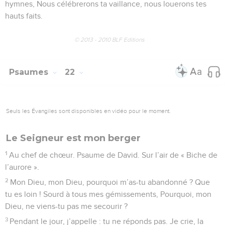
tu projettes, qu’il veuille l’accomplir !
6
Pour fêter ta victoire, nous chanterons de joie, Déployant
nos bannières au nom de notre Dieu. Que le Seigneur
exauce pleinement tous tes vœux !
7
Je le sais, à cette heure : Dieu soutient son Messie,
8
Il exauce ses vœux de sa sainte demeure Par le secours
puissant de son bras qui délivre. Aux uns, les chars de
guerre, aux autres, les chevaux. Nous, notre confiance est
dans le nom de Dieu, Nous nous en souvenons.
9
Ils fléchissent, ils tombent, Et nous restons debout.
10
Oui, donne la victoire à notre roi, Seigneur, Et veuille le
sauver ! Réponds-nous et exauce lorsque nous t’invoquons !
© 2013 - 2010 BLF Editions
Psaumes
21