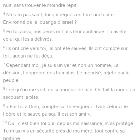
Seuls les Évangiles sont disponibles en vidéo pour le moment.
Mon Dieu, mon Dieu, pourquoi m'as-tu
abandonné?
1
Au chef de chœur. Cantique de David.
2
Seigneur, le roi se réjouit de ta (grande) puissance ; Devant
ton œuvre de salut, il exulte de joie.
3
Tu as pleinement satisfait le désir de son cœur, Tu ne lui as
pas refusé ce qu’il te demandait.
4
Tu as prévenu ses souhaits par des bénédictions. Sur sa
tête, tu as posé une couronne d’or.
5
Il t’avait demandé la vie, tu la lui as donnée Et tu vas
prolonger ses jours jusqu’en l’éternité.
6
Par ta victoire et ton appui, sa gloire s’est accrue, Grâce à
toi, il est revêtu de splendeur et d’honneur.