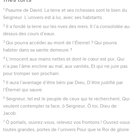
28
Aux confins de la terre, on pensera à Dieu. Tous les
peuples du monde se tourneront vers lui, Et toutes les
nations viendront se prosterner un jour devant ta face.
29
Car c’est à l’Éternel qu’appartiendra le règne, Lui seul
dominera sur toutes les nations.
30
Tous les grands de la terre, Après avoir mangé, ont dû se
prosterner. Ceux qui vont vers la tombe Avec leur vie
précaire se courbent devant lui.
31
Mais la postérité servira le Seigneur Et parlera de lui à la
génération qui viendra après elle.
32
Cette postérité publiera sa justice Et elle annoncera au
peuple qui naîtra les hauts faits du Seigneur.
© 2013 - 2010 BLF Editions
Psaumes
23