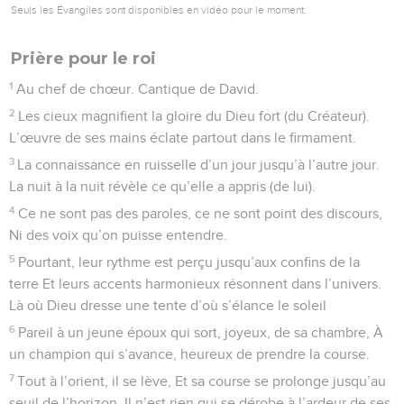
33
Dieu me remplit de sa vaillance, il me trace un chemin
parfait.
34
Par lui, je cours comme une biche, j’accède à des lieux
élevés.
35
Il dresse mes mains pour combattre, Mes bras pour bander
l’arc de bronze.
36
Ton bouclier est ma victoire, ta droite est là qui me
soutient. Je suis fort par ta bienveillance.
37
Avec toi, sûrement, j’avance, mes jambes ne fléchissent
pas.
38
Je pourchasse mes adversaires, je les rattrape et les
détruis.
39
Je frappe : aucun ne se relève, ils sont étendus sous mes
pieds.
40
C’est toi qui me ceins de puissance, tu fais plier mes
agresseurs.