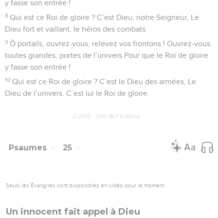
Seuls les Évangiles sont disponibles en vidéo pour le moment.
Le Seigneur fait son entrée au temple
1
Psaume de David. L’Éternel est mon Berger ! Je ne
manquerai de rien.
2
Il me laisse reposer sur des gazons verdoyants. Il me
conduit avec soin tout au long des eaux tranquilles.
3
Il restaure la santé et les forces de mon âme, Et, pour
l’honneur de son nom, Il me mène pas à pas dans le bon
chemin.
4
Quand je devrai traverser La vallée obscure où plane
l’ombre de la mort, Je ne craindrai aucun malCar tu seras
près de moi, ton bâton me guidera, Ta houlette de berger me
rassurera !
5
Pour moi, tu dresses une table au vu de mes ennemis, Tu