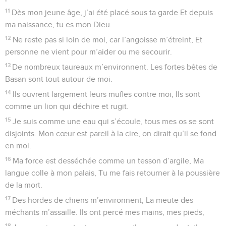
7
Tu fais de lui la source de bénédictions éternelles. Tu
combles son bonheur par la clarté de ta présence.
8
Car le roi met sa confiance en l’Éternel, son Dieu, Protégé
par sa bienveillance, il ne chancelle pas.
9
Tu vas frapper tes ennemis, atteindre tes rivaux.
10
Ils seront dans une fournaise quand tu apparaîtras. Dans sa
colère, le Seigneur les consumera tous.
11
Tu extirperas de la terre les fils de leurs enfants. Tu vas
rayer leur descendance d’entre les fils d’Adam.
12
Ils ont conçu des plans perfides, ils seront impuissants !
13
Tu les réduis à la déroute, Et tu vises leur cœur, ton arc les
atteindra.
14
Triomphe, Seigneur, par ta force ! Par nos chants et nos
hymnes, Nous célébrerons ta vaillance, nous louerons tes
hauts faits.
© 2013 - 2010 BLF Editions