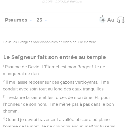
personne ne vient pour m’aider ou me secourir.
13
De nombreux taureaux m’environnent. Les fortes bêtes de
Basan sont tout autour de moi.
14
Ils ouvrent largement leurs mufles contre moi, Ils sont
comme un lion qui déchire et rugit.
15
Je suis comme une eau qui s’écoule, tous mes os se sont
disjoints. Mon cœur est pareil à la cire, on dirait qu’il se fond
en moi.
16
Ma force est desséchée comme un tesson d’argile, Ma
langue colle à mon palais, Tu me fais retourner à la poussière
de la mort.
17
Des hordes de chiens m’environnent, La meute des
méchants m’assaille. Ils ont percé mes mains, mes pieds,
18
Je pourrais compter tous mes os ; ils me regardent, ils me
toisent,
19
Ils se partagent mes habits et tirent au sort ma tunique.
20
Mais toi, Seigneur, ne reste pas si loin ! Viens vite à mon