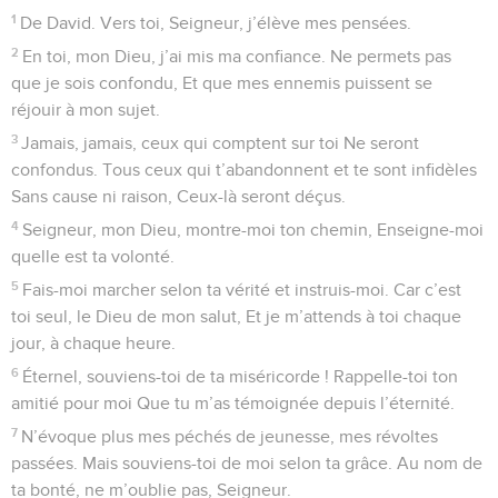
oins de parfums ma tête et ma coupe est débordante.
6
Oui, le bonheur et la grâce me suivront ma vie durant Et je
pourrai demeurer dans la maison du Seigneur Jusqu’à la fin
de mes jours.
© 2013 - 2010 BLF Editions
Psaumes
24
Seuls les Évangiles sont disponibles en vidéo pour le moment.
Fais-moi connaître ta volonté et pardonne
mes torts
1
Psaume de David. La terre et ses richesses sont le bien du
Seigneur. L’univers est à lui, avec ses habitants.
2
Il a fondé la terre sur les rives des mers. Il l’a consolidée au-