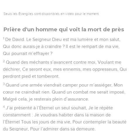
péchés.
19
Oh ! vois combien mes ennemis sont en grand nombre Et
quelle haine violente ils ont pour moi !
20
Garde mon âme, délivre-moi, Je cherche en toi un sûr
refuge, Ne déçois pas ma confiance.
21
Que l’innocence et la droiture me sauvegardent Puisque
j’espère, Seigneur, en toi.
22
Rachète, ô Dieu, (ton peuple d’) Israël de tous ses maux.
© 2013 - 2010 BLF Editions
Psaumes
26
Seuls les Évangiles sont disponibles en vidéo pour le moment.