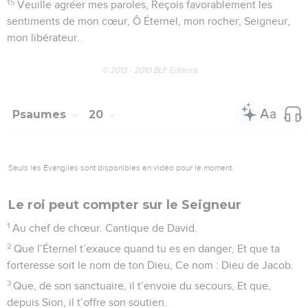
49
Des ennemis, tu me délivres, Tu me sauves des
agresseurs, Tu m’arraches aux violents.
50
Aussi je publie tes louanges, Ô Seigneur, parmi les
nations, Et je veux célébrer ton nom.
51
Tu multiplies les délivrances Et les victoires de ton roi. Tu
témoignes ta bienveillance À celui qui t’est consacré, À
David et sa descendance, Pour toujours, pour l’éternité.
© 2013 - 2010 BLF Editions
Psaumes
19
Seuls les Évangiles sont disponibles en vidéo pour le moment.
Prière pour le roi
1