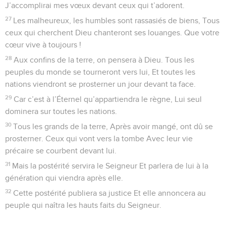
5
En toi aussi, nos pères ont mis leur confiance. Tu as été
celui qui les a délivrés.
6
Ils ont crié vers toi, ils ont été sauvés, Ils ont compté sur
toi : aucun ne fut déçu.
7
Cependant moi, je suis un ver et non un homme, La
dérision, l’opprobre des humains, Le méprisé, rejeté par le
peuple.
8
Lorsqu’on me voit, on se moque de moi. On fait la moue en
secouant la tête :
9
« Fie-toi à Dieu, compte sur le Seigneur ! Que celui-ci le
libère et le sauve puisqu’il est son ami ».
10
Oui, c’est bien toi qui, depuis ma naissance, m’as protégé.
Tu m’as mis en sécurité près de ma mère, tout contre sa
poitrine.
11
Dès mon jeune âge, j’ai été placé sous ta garde Et depuis
ma naissance, tu es mon Dieu.
12
Ne reste pas si loin de moi, car l’angoisse m’étreint, Et