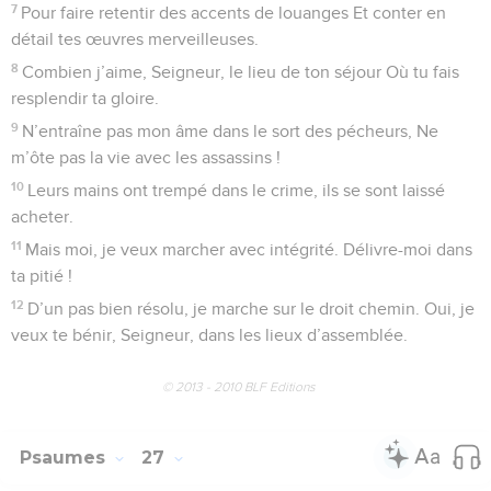
malheureux le bon chemin.
10
Tous les sentiers de Dieu sont grâce et vérité Pour ceux
qui gardent son alliance et ses statuts.
11
Pour l’amour de ton nom, Seigneur, Pardonne mon péché,
car il est grand.
12
À l’homme qui craint le Seigneur, Dieu montrera la voie
qu’il doit choisir,
13
Et il reposera dans le bonheur. Ses descendants prendront
possession du pays.
14
L’intimité de Dieu est pour ceux qui le craignent, Et son
alliance est là pour les instruire.
15
Mes yeux sont constamment tournés vers le Seigneur Car
c’est lui qui dégage mes pieds pris au filet.
16
Regarde-moi, Seigneur, et prends pitié de moi, Car je suis
solitaire et malheureux.
17
Mon cœur est angoissé, Délivre-moi de mes tourments.
18
Vois ma misère et ma souffrance Et pardonne tous mes