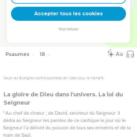
deviennent vos tremplins. Que vous guidiez un ministère, une
équipe, un groupe ou une famille, leur expérience est faite
Accepter tous les cookies
pour vous.
Tout refuser
Je découvre l’événement
Psaumes
17
Seuls les Évangiles sont disponibles en vidéo pour le moment.
Un roi remercie Dieu après la victoire
1
Prière de David. Seigneur, mon Dieu, toi qui es juste,
Entends mon cri ! Prête l’oreille à mon appel Jailli de lèvres
vraies et sincères !
2
Qu’en ta présence soit révélé Que je suis juste et dans
mon droit. Tes yeux discernent l’intégrité.