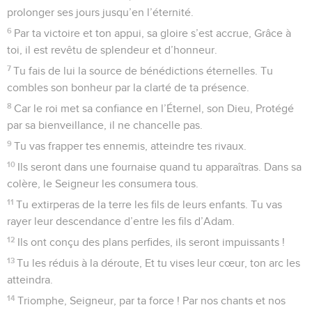
© 2013 - 2010 BLF Editions
Psaumes
20
Seuls les Évangiles sont disponibles en vidéo pour le moment.
Le roi peut compter sur le Seigneur
1
Au chef de chœur. Cantique de David.
2
Que l’Éternel t’exauce quand tu es en danger, Et que ta
forteresse soit le nom de ton Dieu, Ce nom : Dieu de Jacob.
3
Que, de son sanctuaire, il t’envoie du secours, Et que,
depuis Sion, il t’offre son soutien.
4
Qu’il garde en sa mémoire tes offrandes, tes dons, Et que
tes holocaustes soient agréés par lui.
5
Ce que ton cœur souhaite, puisse-t-il l’accorder ! Et ce que