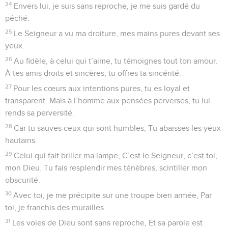
est mon Sauveur tout-puissant, mon rempart et mon
bouclier.
4
Dès que j’ai loué le Seigneur, j’ai vaincu tous mes ennemis.
5
Les flots de la mort et ses vagues m’enveloppaient de tous
côtés, Les torrents sournois de l’abîme m’avaient surpris et
terrifié,
6
Le séjour des morts m’entourait de ses liens ; J’avais
devant moi, déjà, les filets de la mort.
7
J’invoquai Dieu dans ma détresse, vers lui j’ai lancé mon
appel. Mon cri parvint à ses oreilles, dans son temple, il m’a
entendu.
8
Soudain, la terre oscille et tremble, Ses fondements sont
ébranlés et secoués par sa colère.
9
Fumées et tourbillons de flammes jaillissent hors de ses
narines, Sa bouche lance des éclairs et des charbons
incandescents.
10
Il descend, et les cieux s’inclinent, l’obscurité est à ses