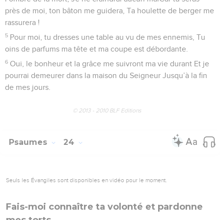
secours !
21
Sauve ma vie, arrache-la au glaive ! Protège-moi de la
fureur des chiens !
22
Délivre-moi du lion, de sa gueule ! Préserve-moi des
cornes des taureaux ! Oui, tu m’as répondu !
23
Je dirai à mes frères la gloire de ton nom, Je te célébrerai
dans la grande assemblée.
24
Vous tous qui craignez Dieu, célébrez-le ! Descendants
de Jacob, honorez-le ! Descendants d’Israël, vénérez-le !
25
Il n’a pas méprisé l’humiliation du pauvre, il n’a pas
détourné devant lui son visage, mais il a écouté le cri lancé
vers lui.
26
À toi soit ma louange dans la grande assemblée,
J’accomplirai mes vœux devant ceux qui t’adorent.
27
Les malheureux, les humbles sont rassasiés de biens, Tous
ceux qui cherchent Dieu chanteront ses louanges. Que votre
cœur vive à toujours !