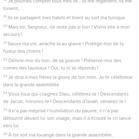
Psaumes
22
Seuls les Évangiles sont disponibles en vidéo pour le moment.
Le Seigneur est mon berger
1
Au chef de chœur. Psaume de David. Sur l’air de « Biche de
l’aurore ».
2
Mon Dieu, mon Dieu, pourquoi m’as-tu abandonné ? Que
tu es loin ! Sourd à tous mes gémissements, Pourquoi, mon
Dieu, ne viens-tu pas me secourir ?
3
Pendant le jour, j’appelle : tu ne réponds pas. Je crie, la
nuit, sans trouver le moindre répit.
4
N’es-tu pas saint, toi qui règnes en ton sanctuaire
Environné de la louange d’Israël ?