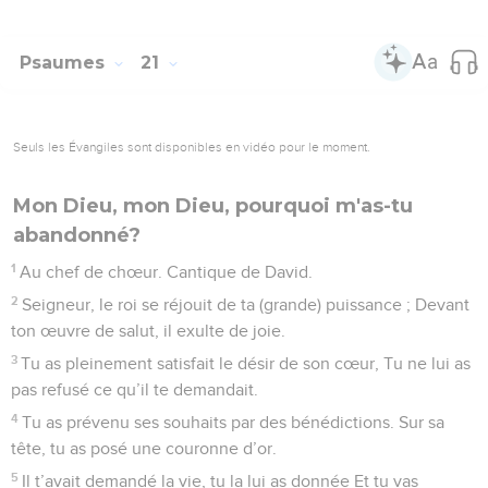
9
Ses ordonnances sont justes, elles font la joie du cœur ; Et
ses ordres sont limpides, ils font briller le regard.
10
La crainte de Dieu est pure, elle subsiste à jamais. Les
décrets de Dieu sont fermes, ils sont justes tous ensemble.
11
Ils sont bien plus désirables que beaucoup de lingots d’or.
Et beaucoup plus savoureux que le miel, le miel nouveau !
12
Ton serviteur s’en pénètre, il en reçoit instruction. Il veut
les mettre en pratique, il y trouve un grand profit.
13
Qui reconnaît ses faux pas ? De mes fautes inconscientes
et cachées, acquitte-moi.
14
Mets aussi ton serviteur à l’abri des orgueilleux, Qu’ils
n’aient sur moi pas d’emprise. Alors, je serai intègre,
innocent de grands péchés.
15
Veuille agréer mes paroles, Reçois favorablement les
sentiments de mon cœur, Ô Éternel, mon rocher, Seigneur,
mon libérateur.