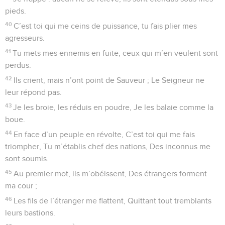
grandes eaux,
18
M’arracher à mes adversaires, à mes rivaux plus forts que
moi.
19
Ils m’attendaient au jour néfaste, mais le Seigneur fut mon
appui.
20
Il m’a délivré de l’angoisse, il m’a sauvé car il m’aimait.
21
Oui, le Seigneur a bien voulu me traiter selon sa justice, Il
a vu que mes mains sont pures, le Seigneur m’a
récompensé.
22
Car, à ses voies, je suis fidèle, je ne délaisse pas mon
Dieu.
23
Ses lois sont toujours sous mes yeux, je n’écarte pas ses
statuts.
24
Envers lui, je suis sans reproche, je me suis gardé du
péché.
25
Le Seigneur a vu ma droiture, mes mains pures devant ses
yeux.