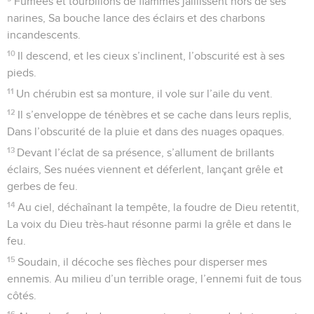
10
Leur embonpoint les endurcit Et leurs richesses ferment
leur cœur. Leur bouche parle avec hauteur.
11
Ils me poursuivent ; à chaque pas, ils se rapprochent et les
voilà : Leurs yeux me fixent car ils voudraient me terrasser.
12
Ils sont semblables à un lion, la gueule ouverte, prêt à
tuer. Ou à des fauves en embuscade dans leur fourré.
13
Oh ! Viens, Seigneur, affronte-les ! Courbe leur nuque, et,
par ton glaive, délivre-moi ! Sauve mon âme de ces
méchants !
14
Par ta puissance, ô, mon Seigneur, protège-moi contre ces
hommes ! Ils sont esclaves de cette vie, les joies du monde,
voilà leur part, Car tu les combles de tous tes biens. Ils s’en
repaissent, eux et leurs fils, Et ils les laissent aux
descendants.
15
Moi, par ta grâce, justifié, je vois ta face ; À mon réveil, de
ton visage, à satiété, je jouirai.