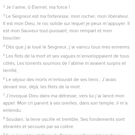
3
Que tu me sondes cœur et pensées, Que tu me suives
même la nuit, Que tu m’éprouves dans ton creuset, Rien de
honteux n’apparaîtra, Jamais ma bouche n’a proféré Des
propos autres que mes pensées.
4
Et quoi que fassent les autres hommes, Ma seule règle,
c’est ta parole. Oui, j’ai suivi la bonne route En évitant les
fausses voies des violents.
5
Mes pas sont fermes dans tes sentiers, Je suis tes traces
sans chanceler.
6
Dieu, je t’appelle car tu m’entends. Prête l’oreille, écoute-
moi !
7
Fais resplendir l’immensité de ta bonté. Toi qui délivres des
assaillants ceux qui s’abritent sous ta droite.
8
Veille sur moi comme tu veilles sur la prunelle de tes deux
yeux, Et, sous tes ailes, abrite-moi
9
Loin des coupables qui m’ont pillé, Des adversaires qui
m’environnent et s’acharnent contre mon âme !