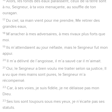
© 2013 - 2010 BLF Editions
Psaumes
18
Seuls les Évangiles sont disponibles en vidéo pour le moment.
La gloire de Dieu dans l'univers. La loi du
Seigneur
1
Au chef de chœur ; de David, serviteur du Seigneur. Il
dédia au Seigneur les paroles de ce cantique le jour où le
Seigneur l’a délivré du pouvoir de tous ses ennemis et de la
main de Saül.
2
Je t’aime, ô Éternel, ma force !
3
Le Seigneur est ma forteresse, mon rocher, mon libérateur.
Il est mon Dieu, le roc solide sur lequel je peux m’appuyer. Il