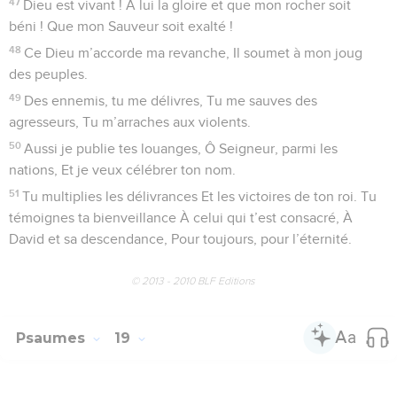
26
Au fidèle, à celui qui t’aime, tu témoignes tout ton amour.
À tes amis droits et sincères, tu offres ta sincérité.
27
Pour les cœurs aux intentions pures, tu es loyal et
transparent. Mais à l’homme aux pensées perverses, tu lui
rends sa perversité.
28
Car tu sauves ceux qui sont humbles, Tu abaisses les yeux
hautains.
29
Celui qui fait briller ma lampe, C’est le Seigneur, c’est toi,
mon Dieu. Tu fais resplendir mes ténèbres, scintiller mon
obscurité.
30
Avec toi, je me précipite sur une troupe bien armée, Par
toi, je franchis des murailles.
31
Les voies de Dieu sont sans reproche, Et sa parole est
infaillible comme un métal passé au feu. Ceux qui le
prennent pour refuge trouvent en lui un bouclier.
32
Qui est Dieu, sinon le Seigneur ? Qui est un Roc ? C’est
notre Dieu !