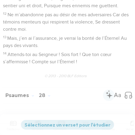
9
N’entraîne pas mon âme dans le sort des pécheurs, Ne
m’ôte pas la vie avec les assassins !
10
Leurs mains ont trempé dans le crime, ils se sont laissé
acheter.
11
Mais moi, je veux marcher avec intégrité. Délivre-moi dans
ta pitié !
12
D’un pas bien résolu, je marche sur le droit chemin. Oui, je
veux te bénir, Seigneur, dans les lieux d’assemblée.
© 2013 - 2010 BLF Editions
Psaumes
27
Seuls les Évangiles sont disponibles en vidéo pour le moment.
Contenus
Versions
Commentaires
Strong
Dictionnaire