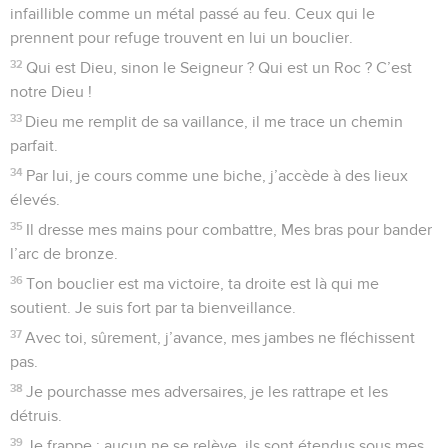
pieds.
11
Un chérubin est sa monture, il vole sur l’aile du vent.
12
Il s’enveloppe de ténèbres et se cache dans leurs replis,
Dans l’obscurité de la pluie et dans des nuages opaques.
13
Devant l’éclat de sa présence, s’allument de brillants
éclairs, Ses nuées viennent et déferlent, lançant grêle et
gerbes de feu.
14
Au ciel, déchaînant la tempête, la foudre de Dieu retentit,
La voix du Dieu très-haut résonne parmi la grêle et dans le
feu.
15
Soudain, il décoche ses flèches pour disperser mes
ennemis. Au milieu d’un terrible orage, l’ennemi fuit de tous
côtés.
16
Alors, les fonds des eaux paraissent, ceux de la terre sont
à nu, Seigneur, à ta voix menaçante, au souffle de ton
ouragan.
17
Du ciel, sa main vient pour me prendre, Me retirer des