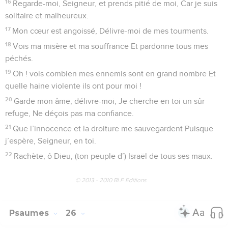
toutes grandes, portes de l’univers Pour que le Roi de gloire
y fasse son entrée !
10
Qui est ce Roi de gloire ? C’est le Dieu des armées, Le
Dieu de l’univers. C’est lui le Roi de gloire.
© 2013 - 2010 BLF Editions
Psaumes
25
Seuls les Évangiles sont disponibles en vidéo pour le moment.
Un innocent fait appel à Dieu
1
De David. Vers toi, Seigneur, j’élève mes pensées.
2
En toi, mon Dieu, j’ai mis ma confiance. Ne permets pas
que je sois confondu, Et que mes ennemis puissent se