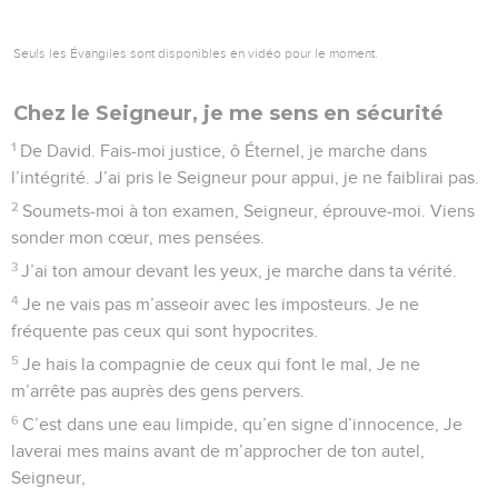
réjouir à mon sujet.
3
Jamais, jamais, ceux qui comptent sur toi Ne seront
confondus. Tous ceux qui t’abandonnent et te sont infidèles
Sans cause ni raison, Ceux-là seront déçus.
4
Seigneur, mon Dieu, montre-moi ton chemin, Enseigne-moi
quelle est ta volonté.
5
Fais-moi marcher selon ta vérité et instruis-moi. Car c’est
toi seul, le Dieu de mon salut, Et je m’attends à toi chaque
jour, à chaque heure.
6
Éternel, souviens-toi de ta miséricorde ! Rappelle-toi ton
amitié pour moi Que tu m’as témoignée depuis l’éternité.
7
N’évoque plus mes péchés de jeunesse, mes révoltes
passées. Mais souviens-toi de moi selon ta grâce. Au nom de
ta bonté, ne m’oublie pas, Seigneur.
8
Oui, l’Éternel est bon, C’est pourquoi il indique aux égarés
la voie.
9
Il sait guider les humbles dans la voie droite, Il montre aux