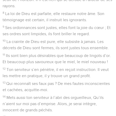
41
Tu mets mes ennemis en fuite, ceux qui m’en veulent sont
perdus.
42
Ils crient, mais n’ont point de Sauveur ; Le Seigneur ne
leur répond pas.
43
Je les broie, les réduis en poudre, Je les balaie comme la
boue.
44
En face d’un peuple en révolte, C’est toi qui me fais
triompher, Tu m’établis chef des nations, Des inconnus me
sont soumis.
45
Au premier mot, ils m’obéissent, Des étrangers forment
ma cour ;
46
Les fils de l’étranger me flattent, Quittant tout tremblants
leurs bastions.
47
Dieu est vivant ! À lui la gloire et que mon rocher soit
béni ! Que mon Sauveur soit exalté !
48
Ce Dieu m’accorde ma revanche, Il soumet à mon joug
des peuples.