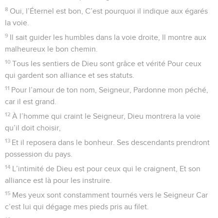
dessus des cours d’eaux.
3
Qui pourra accéder au mont de l’Éternel ? Qui pourra
habiter dans sa sainte demeure ?
4
L’innocent aux mains nettes et dont le cœur est pur, Qui
n’a pas l’âme encline au mal, aux vanités, Et qui ne jure pas
pour tromper son prochain.
5
Il aura l’avantage d’être béni par Dieu, D’être justifié par
l’Éternel qui sauve.
6
Seigneur, tel est le peuple de ceux qui te recherchent, Qui
veulent contempler ta face, ô Seigneur, Ô toi, Dieu de
Jacob.
7
Ô portails, ouvrez-vous, relevez vos frontons ! Ouvrez-vous
toutes grandes, portes de l’univers Pour que le Roi de gloire
y fasse son entrée !
8
Qui est ce Roi de gloire ? C’est Dieu, notre Seigneur, Le
Dieu fort et vaillant, le héros des combats.
9
Ô portails, ouvrez-vous, relevez vos frontons ! Ouvrez-vous