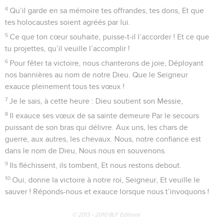
Au chef de chœur. Cantique de David.
2
Les cieux magnifient la gloire du Dieu fort (du Créateur).
L’œuvre de ses mains éclate partout dans le firmament.
3
La connaissance en ruisselle d’un jour jusqu’à l’autre jour.
La nuit à la nuit révèle ce qu’elle a appris (de lui).
4
Ce ne sont pas des paroles, ce ne sont point des discours,
Ni des voix qu’on puisse entendre.
5
Pourtant, leur rythme est perçu jusqu’aux confins de la
terre Et leurs accents harmonieux résonnent dans l’univers.
Là où Dieu dresse une tente d’où s’élance le soleil
6
Pareil à un jeune époux qui sort, joyeux, de sa chambre, À
un champion qui s’avance, heureux de prendre la course.
7
Tout à l’orient, il se lève, Et sa course se prolonge jusqu’au
seuil de l’horizon. Il n’est rien qui se dérobe à l’ardeur de ses
rayons.
8
La loi de Dieu est parfaite, elle restaure notre âme. Son
témoignage est certain, il instruit les ignorants.