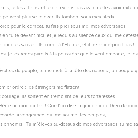
is, je les atteins, et je ne reviens pas avant de les avoir exterm
 ne peuvent plus se relever, ils tombent sous mes pieds.
rce pour le combat, tu fais plier sous moi mes adversaires.
en fuite devant moi, et je réduis au silence ceux qui me détest
 pour les sauver ! Ils crient à l’Eternel, et il ne leur répond pas !
tes, je les rends pareils à la poussière que le vent emporte, je l
évoltes du peuple, tu me mets à la tête des nations ; un peuple q
emier ordre ; les étrangers me flattent,
 courage, ils sortent en tremblant de leurs forteresses.
! Béni soit mon rocher ! Que l’on dise la grandeur du Dieu de mon 
accorde la vengeance, qui me soumet les peuples,
es ennemis ! Tu m’élèves au-dessus de mes adversaires, tu me 