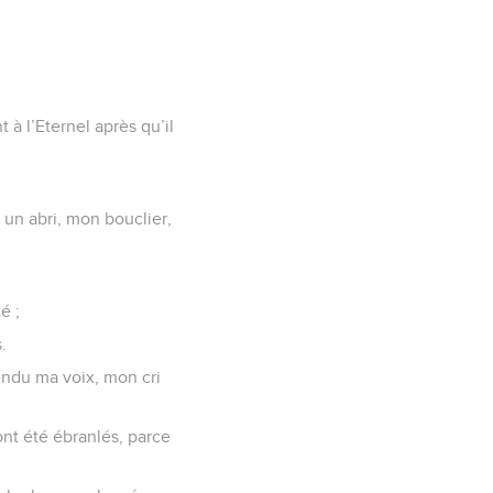
 à l’Eternel après qu’il
 un abri, mon bouclier,
é ;
.
ntendu ma voix, mon cri
ont été ébranlés, parce