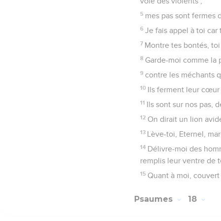
voie des violents ;
5
mes pas sont fermes d
6
Je fais appel à toi ca
7
Montre tes bontés, toi
8
Garde-moi comme la pr
9
contre les méchants 
10
Ils ferment leur cœur 
11
Ils sont sur nos pas, 
12
On dirait un lion avi
13
Lève-toi, Eternel, ma
14
Délivre-moi des homm
remplis leur ventre de te
15
Quant à moi, couvert d
Psaumes
18