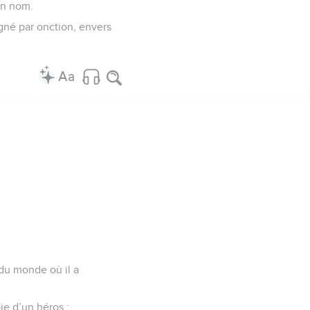
ton nom.
igné par onction, envers
 du monde où il a
oie d’un héros ;