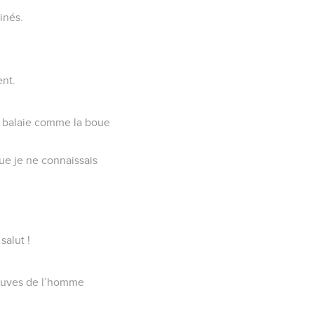
inés.
ent.
es balaie comme la boue
ue je ne connaissais
salut !
sauves de l’homme