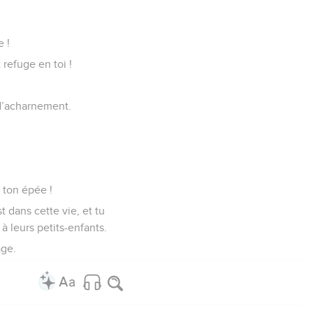
e !
 refuge en toi !
d’acharnement.
 ton épée !
 dans cette vie, et tu
 à leurs petits-enfants.
age.