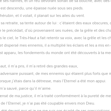
e ses narines, et un feu dévorant sortait de sa bouche, avec de
t il est descendu, une épaisse nuée sous ses pieds.
érubin, et il volait, il planait sur les ailes du vent.
s sa retraite, sa tente autour de lui : c’étaient des eaux obscure
 le précédait, d’où provenaient ses nuées, de la grêle et des ch
 le ciel, le Très-Haut a fait retentir sa voix, avec la grêle et les 
 et dispersé mes ennemis, il a multiplié les éclairs et les a mis en
st apparu, les fondements du monde ont été découverts à ta men
aut, il m’a pris, il m’a retiré des grandes eaux,
 adversaire puissant, de mes ennemis qui étaient plus forts que 
lorsque j’étais dans la détresse, mais l’Eternel a été mon appui.
l m’a sauvé, parce qu’il m’aime.
ensé de ma justice, il m’a traité conformément à la pureté de me
es de l’Eternel, je n’ai pas été coupable envers mon Dieu.
 été devant moi et je ne me suis pas écarté de ses prescriptions.