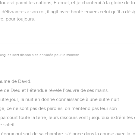
louerai parmi les nations, Eternel, et je chanterai à la gloire de 
 délivrances à son roi, il agit avec bonté envers celui qu’il a dés
e, pour toujours.
vangiles sont disponibles en vidéo pour le moment.
aume de David.
ire de Dieu et l’étendue révèle l’œuvre de ses mains.
 autre jour, la nuit en donne connaissance à une autre nuit.
ge, ce ne sont pas des paroles, on n’entend pas leur son.
parcourt toute la terre, leurs discours vont jusqu’aux extrémités
 soleil.
 un époux qui sort de sa chambre, s’élance dans la course avec la j