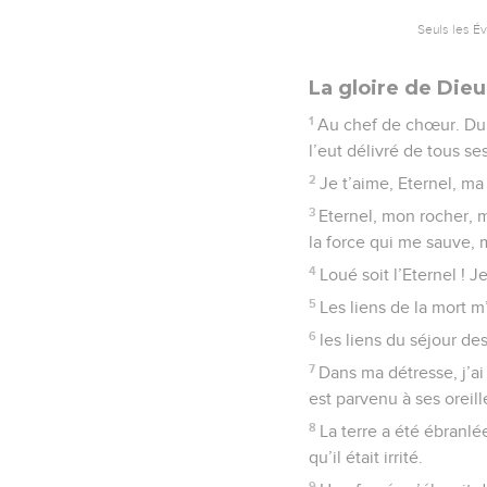
Seuls les É
La gloire de Dieu
1
Au chef de chœur. Du se
l’eut délivré de tous ses
2
Je t’aime, Eternel, ma
3
Eternel, mon rocher, m
la force qui me sauve, 
4
Loué soit l’Eternel ! J
5
Les liens de la mort m
6
les liens du séjour de
7
Dans ma détresse, j’ai 
est parvenu à ses oreill
8
La terre a été ébranlé
qu’il était irrité.
9