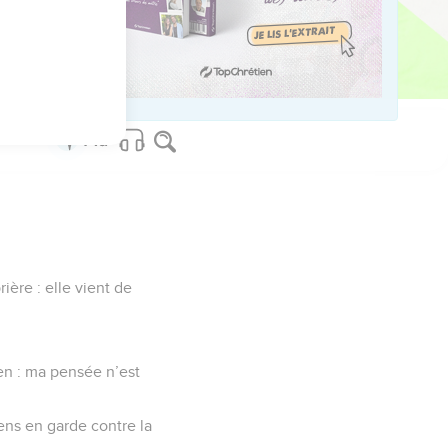
on bien-aimé connaisse
un bonheur éternel à ta
rière : elle vient de
ien : ma pensée n’est
iens en garde contre la