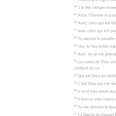
24
J’ai été intègre enve
25
Alors l’Eternel m’a t
26
Avec celui qui est fi
27
avec celui qui est pu
28
Tu sauves le peuple q
29
Oui, tu fais briller 
30
Avec toi je me précip
31
Les voies de Dieu sont
confient en lui.
32
Qui est Dieu en dehor
33
C’est Dieu qui me don
34
Il rend mes pieds aus
35
Il exerce mes mains 
36
Tu me donnes le boucl
37
Tu élargis le chemin