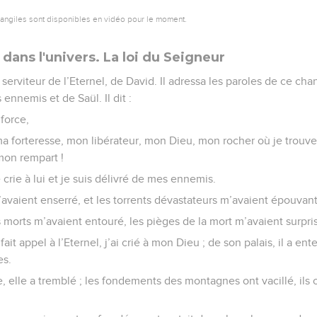
vangiles sont disponibles en vidéo pour le moment.
 dans l'univers. La loi du Seigneur
rviteur de l’Eternel, de David. Il adressa les paroles de ce chant
 ennemis et de Saül. Il dit :
 force,
a forteresse, mon libérateur, mon Dieu, mon rocher où je trouve
mon rempart !
e crie à lui et je suis délivré de mes ennemis.
’avaient enserré, et les torrents dévastateurs m’avaient épouvant
s morts m’avaient entouré, les pièges de la mort m’avaient surpris
fait appel à l’Eternel, j’ai crié à mon Dieu ; de son palais, il a e
es.
e, elle a tremblé ; les fondements des montagnes ont vacillé, ils 