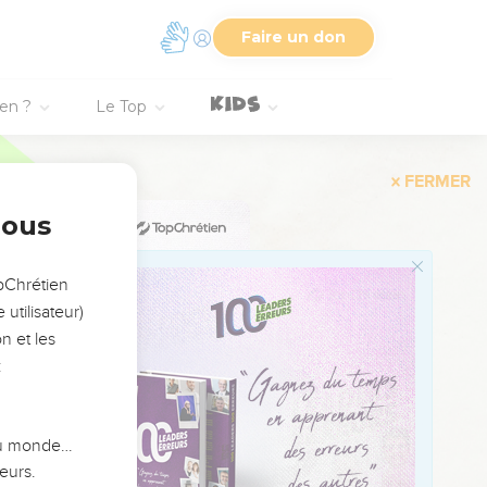
Faire un don
ien ?
Le Top
.
nous
d’offrandes de sang en
opChrétien
utilisateur)
n et les
:
é.
corps reposera en
 du monde…
eurs.