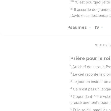
50
*C’est pourquoi je te 
51
Il accorde de grandes
David et sa descendanc
Psaumes
19
Seuls les É
Prière pour le roi
1
Au chef de chœur. Ps
2
Le ciel raconte la glo
3
Le jour en instruit un
4
Ce n’est pas un langa
5
Cependant, *leur voix 
dressé une tente pour le
6
Et le soleil, pareil à