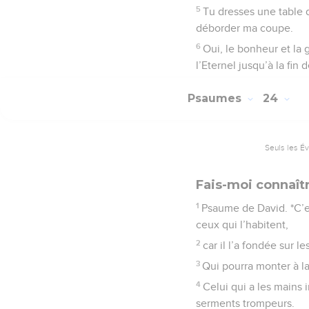
5
Tu dresses une table d
déborder ma coupe.
6
Oui, le bonheur et la
l’Eternel jusqu’à la fin 
Psaumes
24
Seuls les É
Fais-moi connaît
1
Psaume de David. *C’es
ceux qui l’habitent,
2
car il l’a fondée sur l
3
Qui pourra monter à la
4
Celui qui a les mains 
serments trompeurs.