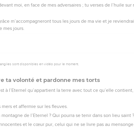
evant moi, en face de mes adversaires ; tu verses de l’huile sur m
 grâce m’accompagneront tous les jours de ma vie et je reviendra
de mes jours.
vangiles sont disponibles en vidéo pour le moment.
re ta volonté et pardonne mes torts
t à l’Eternel qu’appartient la terre avec tout ce qu’elle contien
es mers et affermie sur les fleuves.
 montagne de l’Eternel ? Qui pourra se tenir dans son lieu saint 
innocentes et le cœur pur, celui qui ne se livre pas au mensonge 