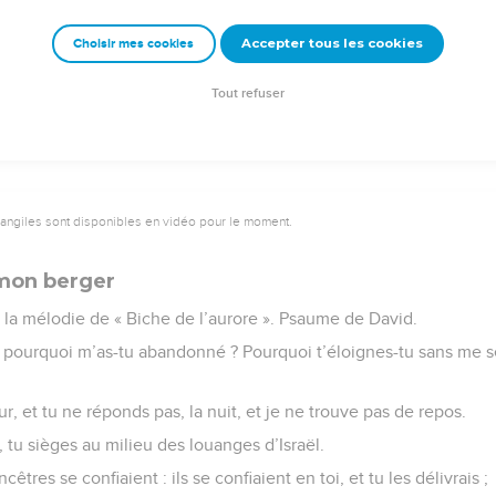
 contre toi, ils ont formé des complots, mais ils ne pourront rien f
Accepter tous les cookies
Choisir mes cookies
uite, avec ton arc tu tireras sur eux.
ns toute ta force ! Nous voulons chanter, célébrer ta puissance.
Tout refuser
vangiles sont disponibles en vidéo pour le moment.
 mon berger
 la mélodie de « Biche de l’aurore ». Psaume de David.
pourquoi m’as-tu abandonné ? Pourquoi t’éloignes-tu sans me se
ur, et tu ne réponds pas, la nuit, et je ne trouve pas de repos.
, tu sièges au milieu des louanges d’Israël.
êtres se confiaient : ils se confiaient en toi, et tu les délivrais ;