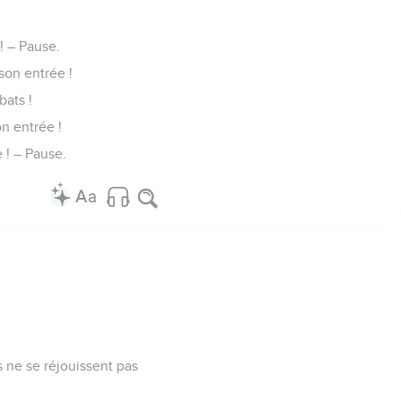
! – Pause.
 son entrée !
bats !
on entrée !
e ! – Pause.
 ne se réjouissent pas