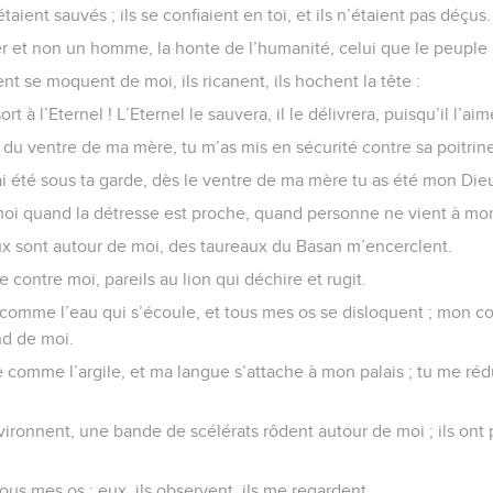
ls étaient sauvés ; ils se confiaient en toi, et ils n’étaient pas déçus.
ver et non un homme, la honte de l’humanité, celui que le peuple
t se moquent de moi, ils ricanent, ils hochent la tête :
 à l’Eternel ! L’Eternel le sauvera, il le délivrera, puisqu’il l’aime
ir du ventre de ma mère, tu m’as mis en sécurité contre sa poitrine
i été sous ta garde, dès le ventre de ma mère tu as été mon Die
moi quand la détresse est proche, quand personne ne vient à mon
 sont autour de moi, des taureaux du Basan m’encerclent.
e contre moi, pareils au lion qui déchire et rugit.
 comme l’eau qui s’écoule, et tous mes os se disloquent ; mon 
ond de moi.
comme l’argile, et ma langue s’attache à mon palais ; tu me rédu
ironnent, une bande de scélérats rôdent autour de moi ; ils ont
ous mes os ; eux, ils observent, ils me regardent,