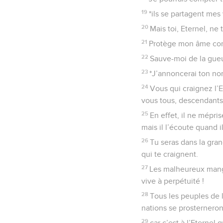
19
*ils se partagent mes 
20
Mais toi, Eternel, ne 
21
Protège mon âme cont
22
Sauve-moi de la gueu
23
*J’annoncerai ton nom
24
Vous qui craignez l’E
vous tous, descendants 
25
En effet, il ne mépri
mais il l’écoute quand il 
26
Tu seras dans la gra
qui te craignent.
27
Les malheureux mange
vive à perpétuité !
28
Tous les peuples de l
nations se prosterneron
29
car c’est à l’Eternel 