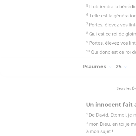
5
Il obtiendra la bénédic
6
Telle est la génératio
7
Portes, élevez vos lint
8
Qui est ce roi de gloir
9
Portes, élevez vos lint
10
Qui donc est ce roi de 
Psaumes
25
Seuls les É
Un innocent fait 
1
De David. Eternel, je 
2
mon Dieu, en toi je m
à mon sujet !