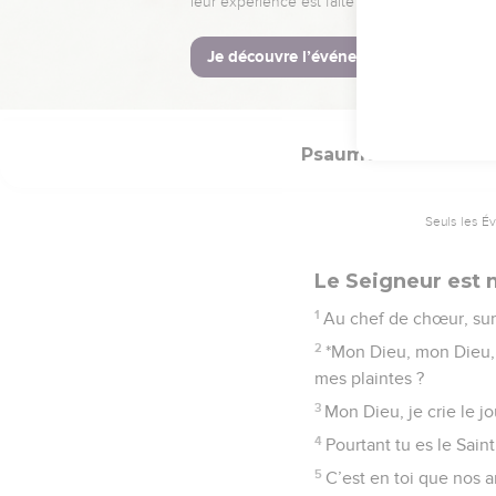
12
Ils ont projeté du mal
13
car tu les mettras en f
14
Lève-toi, Eternel, da
Psaumes
22
Seuls les É
Le Seigneur est
1
Au chef de chœur, sur
2
*Mon Dieu, mon Dieu, 
mes plaintes ?
3
Mon Dieu, je crie le jo
4
Pourtant tu es le Saint
5
C’est en toi que nos anc