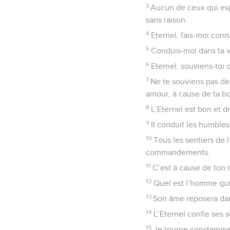
3
Aucun de ceux qui espè
sans raison.
4
Eternel, fais-moi conn
5
Conduis-moi dans ta vé
6
Eternel, souviens-toi 
7
Ne te souviens pas de
amour, à cause de ta bo
8
L’Eternel est bon et d
9
Il conduit les humbles 
10
Tous les sentiers de l
commandements.
11
C’est à cause de ton 
12
Quel est l’homme qui c
13
Son âme reposera dan
14
L’Eternel confie ses s
15
Je tourne constamment