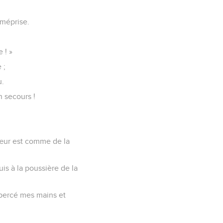
 méprise.
 ! »
 ;
u.
 secours !
cœur est comme de la
is à la poussière de la
 percé mes mains et