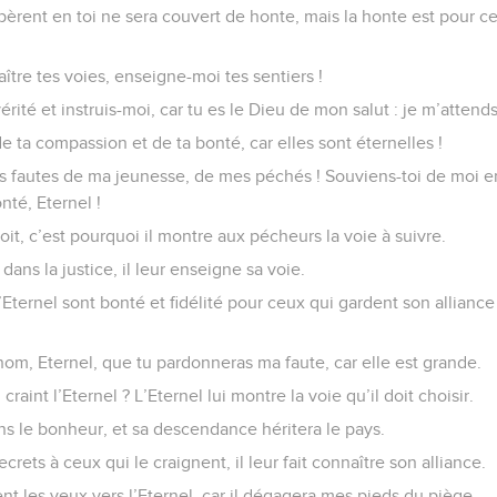
rent en toi ne sera couvert de honte, mais la honte est pour ce
aître tes voies, enseigne-moi tes sentiers !
rité et instruis-moi, car tu es le Dieu de mon salut : je m’attends
de ta compassion et de ta bonté, car elles sont éternelles !
s fautes de ma jeunesse, de mes péchés ! Souviens-toi de moi e
nté, Eternel !
roit, c’est pourquoi il montre aux pécheurs la voie à suivre.
dans la justice, il leur enseigne sa voie.
’Eternel sont bonté et fidélité pour ceux qui gardent son alliance
nom, Eternel, que tu pardonneras ma faute, car elle est grande.
raint l’Eternel ? L’Eternel lui montre la voie qu’il doit choisir.
s le bonheur, et sa descendance héritera le pays.
ecrets à ceux qui le craignent, il leur fait connaître son alliance.
 les yeux vers l’Eternel, car il dégagera mes pieds du piège.