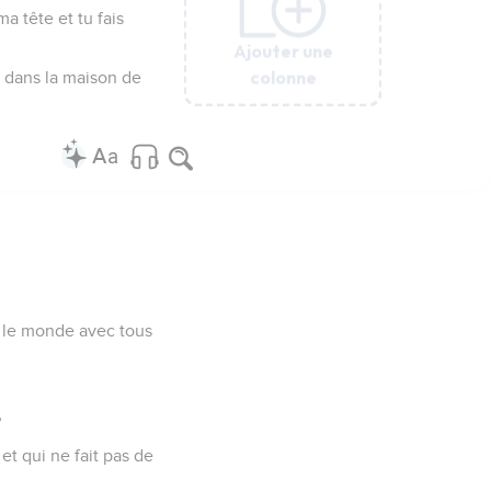
a tête et tu fais
Ajouter une
Ajouter une
Ajouter une
Ajouter une
Ajouter une
Ajouter une
Ajouter une
Ajouter une
Ajouter une
Ajouter une
Ajouter une
colonne
colonne
colonne
colonne
colonne
colonne
colonne
colonne
colonne
colonne
colonne
i dans la maison de
t, le monde avec tous
?
et qui ne fait pas de