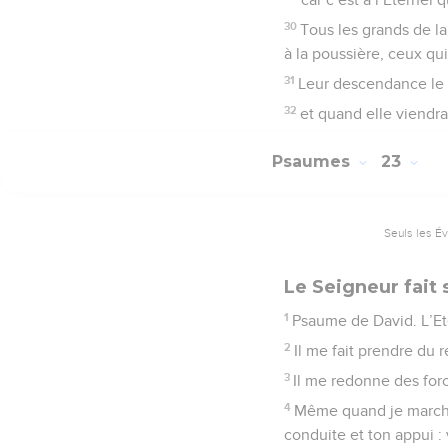
30
Tous les grands de la
à la poussière, ceux qu
31
Leur descendance le s
32
et quand elle viendra
Psaumes
23
Seuls les É
Le Seigneur fait
1
Psaume de David. L’Et
2
Il me fait prendre du 
3
Il me redonne des forc
4
Même quand je marche 
conduite et ton appui :