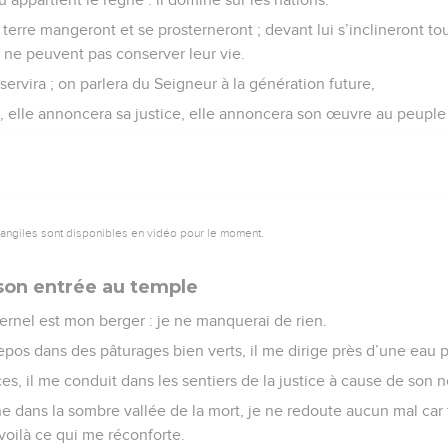
 terre mangeront et se prosterneront ; devant lui s’inclineront t
i ne peuvent pas conserver leur vie.
ervira ; on parlera du Seigneur à la génération future,
, elle annoncera sa justice, elle annoncera son œuvre au peuple 
vangiles sont disponibles en vidéo pour le moment.
 son entrée au temple
ernel est mon berger : je ne manquerai de rien.
repos dans des pâturages bien verts, il me dirige près d’une eau p
es, il me conduit dans les sentiers de la justice à cause de son 
dans la sombre vallée de la mort, je ne redoute aucun mal car 
 voilà ce qui me réconforte.