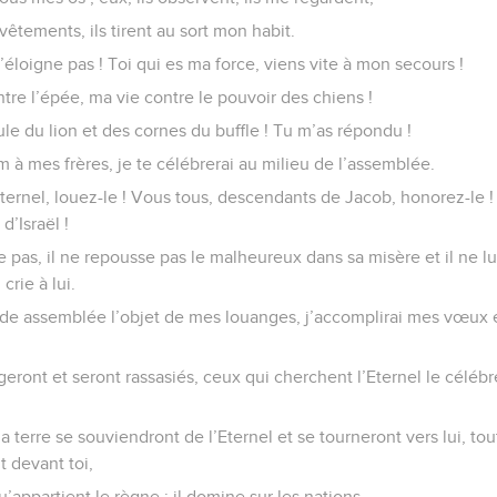
vêtements, ils tirent au sort mon habit.
t’éloigne pas ! Toi qui es ma force, viens vite à mon secours !
re l’épée, ma vie contre le pouvoir des chiens !
le du lion et des cornes du buffle ! Tu m’as répondu !
 à mes frères, je te célébrerai au milieu de l’assemblée.
ternel, louez-le ! Vous tous, descendants de Jacob, honorez-le !
d’Israël !
se pas, il ne repousse pas le malheureux dans sa misère et il ne l
crie à lui.
nde assemblée l’objet de mes louanges, j’accomplirai mes vœux
ront et seront rassasiés, ceux qui cherchent l’Eternel le céléb
a terre se souviendront de l’Eternel et se tourneront vers lui, tou
t devant toi,
qu’appartient le règne : il domine sur les nations.