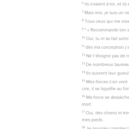
6
ils criaient à toi, et i
7
Mais moi, je suis un 
8
Tous ceux qui me voien
9
* « Recommande ton sort
10
Oui, tu m’as fait sort
11
dès ma conception j’a
12
Ne t’éloigne pas de 
13
De nombreux taureaux
14
Ils ouvrent leur gueul
15
Mes forces s’en vont
cire, il se liquéfie au f
16
Ma force se dessèche 
mort.
17
Oui, des chiens m’env
mes pieds.
18
Je pourrais compter t