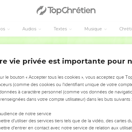
vangiles sont disponibles en vidéo pour le moment.
ieu, pourquoi m'as-tu abandonné?
éos
Audios
Textes
Musique
Chrét
aume de David.
Segond 21
uit de ta force. Combien ton secours le remplit de joie !
 son cœur désirait, et tu n’as pas refusé ce que ses lèvres dema
re vie privée est importante pour 
 chargé des bénédictions de ta grâce, tu as mis sur sa tête une co
 tu la lui as donnée ; tu prolonges ses jours pour toujours et à per
sur le bouton « Accepter tous les cookies », vous acceptez que T
 cause de ton secours ; tu places sur lui éclat et splendeur.
traceurs (comme des cookies ou l'identifiant unique de votre compte 
ujours une source de bénédictions, tu le combles de joie par ta p
s données à caractère personnel (comme vos données de navigatio
ternel ; grâce à la bonté du Très-Haut, il n’est pas ébranlé.
 renseignées dans votre compte utilisateur) dans les buts suivants 
 tes ennemis, ta main droite frappera ceux qui te détestent.
rnaise ardente, le jour où tu te montreras ; l’Eternel les englouti
audience de notre service
ttre d'utiliser des services tiers tels que de la vidéo, des cartes
ttre d'entrer en contact avec notre service de relation aux utilisat
leur lignée de la terre et leur descendance du milieu des hommes