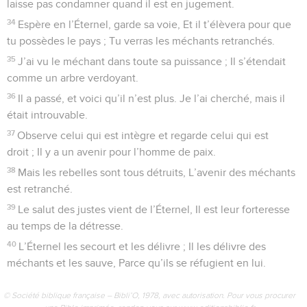
laisse pas condamner quand il est en jugement.
34
Espère en l’Éternel, garde sa voie, Et il t’élèvera pour que
tu possèdes le pays ; Tu verras les méchants retranchés.
35
J’ai vu le méchant dans toute sa puissance ; Il s’étendait
comme un arbre verdoyant.
36
Il a passé, et voici qu’il n’est plus. Je l’ai cherché, mais il
était introuvable.
37
Observe celui qui est intègre et regarde celui qui est
droit ; Il y a un avenir pour l’homme de paix.
38
Mais les rebelles sont tous détruits, L’avenir des méchants
est retranché.
39
Le salut des justes vient de l’Éternel, Il est leur forteresse
au temps de la détresse.
40
L’Éternel les secourt et les délivre ; Il les délivre des
méchants et les sauve, Parce qu’ils se réfugient en lui.
© Société biblique française – Bibli’O, 1978, avec autorisation. Pour vous procurer