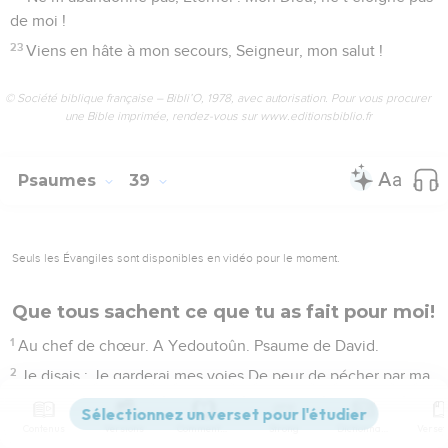
de moi !
23
Viens en hâte à mon secours, Seigneur, mon salut !
© Société biblique française – Bibli’O, 1978, avec autorisation. Pour vous procurer
une Bible imprimée, rendez-vous sur www.editionsbiblio.fr
Psaumes
39
Seuls les Évangiles sont disponibles en vidéo pour le moment.
Que tous sachent ce que tu as fait pour moi!
1
Au chef de chœur. A Yedoutoûn. Psaume de David.
2
Je disais : Je garderai mes voies De peur de pécher par ma
langue ; Je garderai un frein à ma bouche, Tant que le
méchant sera devant moi.
Contenus
Versions
Commentaires
Strong
Dictionnaire