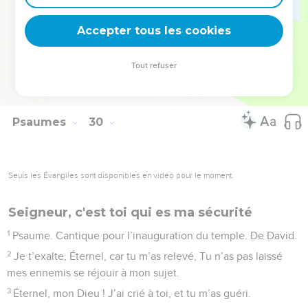
11
L’Éternel donnera la puissance à son peuple ; L’Éternel
Accepter tous les cookies
bénira son peuple dans la paix.
© Société biblique française – Bibli’O, 1978, avec autorisation. Pour vous procurer
Tout refuser
une Bible imprimée, rendez-vous sur www.editionsbiblio.fr
Psaumes
30
Seuls les Évangiles sont disponibles en vidéo pour le moment.
Seigneur, c'est toi qui es ma sécurité
1
Psaume. Cantique pour l’inauguration du temple. De David.
2
Je t’exalte, Éternel, car tu m’as relevé, Tu n’as pas laissé
mes ennemis se réjouir à mon sujet.
3
Éternel, mon Dieu ! J’ai crié à toi, et tu m’as guéri.