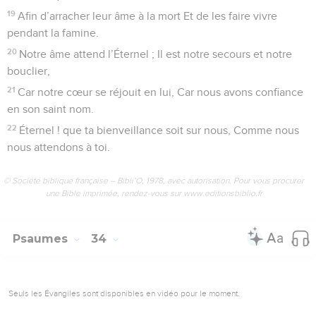
19
Afin d’arracher leur âme à la mort Et de les faire vivre
pendant la famine.
20
Notre âme attend l’Éternel ; Il est notre secours et notre
bouclier,
21
Car notre cœur se réjouit en lui, Car nous avons confiance
en son saint nom.
22
Éternel ! que ta bienveillance soit sur nous, Comme nous
nous attendons à toi.
© Société biblique française – Bibli’O, 1978, avec autorisation. Pour vous procurer
une Bible imprimée, rendez-vous sur www.editionsbiblio.fr
Psaumes
34
Seuls les Évangiles sont disponibles en vidéo pour le moment.