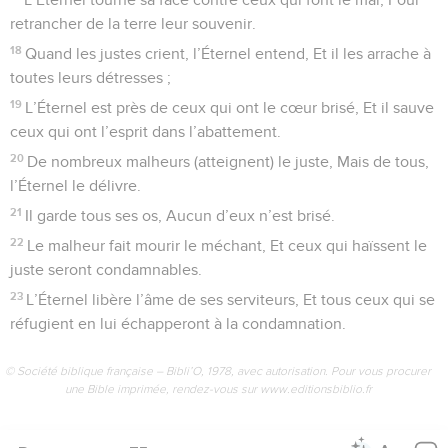
retrancher de la terre leur souvenir.
18
Quand les justes crient, l’Éternel entend, Et il les arrache à
toutes leurs détresses ;
19
L’Éternel est près de ceux qui ont le cœur brisé, Et il sauve
ceux qui ont l’esprit dans l’abattement.
20
De nombreux malheurs (atteignent) le juste, Mais de tous,
l’Éternel le délivre.
21
Il garde tous ses os, Aucun d’eux n’est brisé.
22
Le malheur fait mourir le méchant, Et ceux qui haïssent le
juste seront condamnables.
23
L’Éternel libère l’âme de ses serviteurs, Et tous ceux qui se
réfugient en lui échapperont à la condamnation.
© Société biblique française – Bibli’O, 1978, avec autorisation. Pour vous procurer
une Bible imprimée, rendez-vous sur www.editionsbiblio.fr