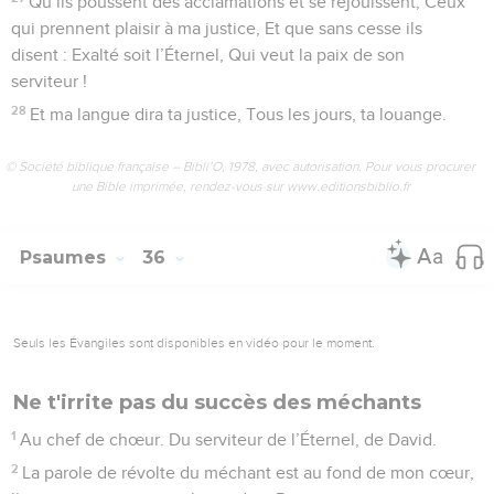
Qu’ils poussent des acclamations et se réjouissent, Ceux
qui prennent plaisir à ma justice, Et que sans cesse ils
disent : Exalté soit l’Éternel, Qui veut la paix de son
serviteur !
28
Et ma langue dira ta justice, Tous les jours, ta louange.
© Société biblique française – Bibli’O, 1978, avec autorisation. Pour vous procurer
une Bible imprimée, rendez-vous sur www.editionsbiblio.fr
Psaumes
36
Seuls les Évangiles sont disponibles en vidéo pour le moment.
Ne t'irrite pas du succès des méchants
1
Au chef de chœur. Du serviteur de l’Éternel, de David.
2
La parole de révolte du méchant est au fond de mon cœur,