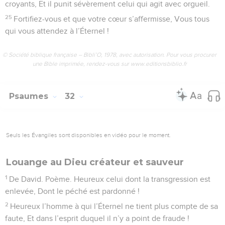
croyants, Et il punit sévèrement celui qui agit avec orgueil.
25
Fortifiez-vous et que votre cœur s’affermisse, Vous tous
qui vous attendez à l’Éternel !
© Société biblique française – Bibli’O, 1978, avec autorisation. Pour vous procurer
une Bible imprimée, rendez-vous sur www.editionsbiblio.fr
Psaumes
32
Seuls les Évangiles sont disponibles en vidéo pour le moment.
Louange au Dieu créateur et sauveur
1
De David. Poème. Heureux celui dont la transgression est
enlevée, Dont le péché est pardonné !
2
Heureux l’homme à qui l’Éternel ne tient plus compte de sa
faute, Et dans l’esprit duquel il n’y a point de fraude !