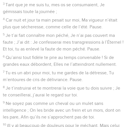
3
Tant que je me suis tu, mes os se consumaient, Je
gémissais toute la journée ;
4
Car nuit et jour ta main pesait sur moi, Ma vigueur n’était
plus que sécheresse, comme celle de l’été. Pause.
5
Je t’ai fait connaître mon péché, Je n’ai pas couvert ma
faute ; J’ai dit : Je confesserai mes transgressions à l’Éternel !
Et toi, tu as enlevé la faute de mon péché. Pause.
6
Qu’ainsi tout fidèle te prie au temps convenable ! Si de
grandes eaux débordent, Elles ne l’atteindront nullement.
7
Tu es un abri pour moi, tu me gardes de la détresse, Tu
m’entoures de cris de délivrance. Pause.
8
Je t’instruirai et te montrerai la voie que tu dois suivre ; Je
te conseillerai, j’aurai le regard sur toi.
9
Ne soyez pas comme un cheval ou un mulet sans
intelligence ; On les bride avec un frein et un mors, dont on
les pare, Afin qu’ils ne s’approchent pas de toi.
10
(Il y a) beaucoup de douleurs pour le méchant, Mais celui