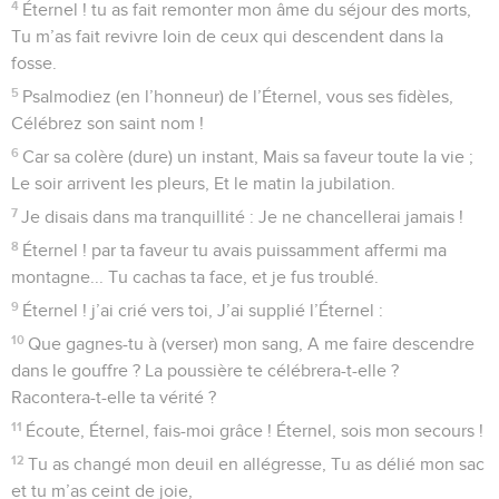
4
Éternel ! tu as fait remonter mon âme du séjour des morts,
Tu m’as fait revivre loin de ceux qui descendent dans la
fosse.
5
Psalmodiez (en l’honneur) de l’Éternel, vous ses fidèles,
Célébrez son saint nom !
6
Car sa colère (dure) un instant, Mais sa faveur toute la vie ;
Le soir arrivent les pleurs, Et le matin la jubilation.
7
Je disais dans ma tranquillité : Je ne chancellerai jamais !
8
Éternel ! par ta faveur tu avais puissamment affermi ma
montagne... Tu cachas ta face, et je fus troublé.
9
Éternel ! j’ai crié vers toi, J’ai supplié l’Éternel :
10
Que gagnes-tu à (verser) mon sang, A me faire descendre
dans le gouffre ? La poussière te célébrera-t-elle ?
Racontera-t-elle ta vérité ?
11
Écoute, Éternel, fais-moi grâce ! Éternel, sois mon secours !
12
Tu as changé mon deuil en allégresse, Tu as délié mon sac
et tu m’as ceint de joie,