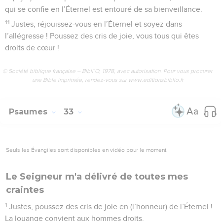
qui se confie en l’Éternel est entouré de sa bienveillance.
11
Justes, réjouissez-vous en l’Éternel et soyez dans
l’allégresse ! Poussez des cris de joie, vous tous qui êtes
droits de cœur !
© Société biblique française – Bibli’O, 1978, avec autorisation. Pour vous procurer
une Bible imprimée, rendez-vous sur www.editionsbiblio.fr
Psaumes
33
Seuls les Évangiles sont disponibles en vidéo pour le moment.
Le Seigneur m'a délivré de toutes mes
craintes
1
Justes, poussez des cris de joie en (l’honneur) de l’Éternel !
La louange convient aux hommes droits.