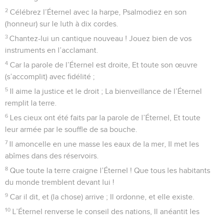
2
Célébrez l’Éternel avec la harpe, Psalmodiez en son
(honneur) sur le luth à dix cordes.
3
Chantez-lui un cantique nouveau ! Jouez bien de vos
instruments en l’acclamant.
4
Car la parole de l’Éternel est droite, Et toute son œuvre
(s’accomplit) avec fidélité ;
5
Il aime la justice et le droit ; La bienveillance de l’Éternel
remplit la terre.
6
Les cieux ont été faits par la parole de l’Éternel, Et toute
leur armée par le souffle de sa bouche.
7
Il amoncelle en une masse les eaux de la mer, Il met les
abîmes dans des réservoirs.
8
Que toute la terre craigne l’Éternel ! Que tous les habitants
du monde tremblent devant lui !
9
Car il dit, et (la chose) arrive ; Il ordonne, et elle existe.
10
L’Éternel renverse le conseil des nations, Il anéantit les