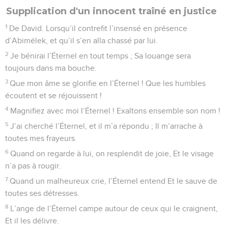
Supplication d'un innocent traîné en justice
1
De David. Lorsqu’il contrefit l’insensé en présence
d’Abimélek, et qu’il s’en alla chassé par lui.
2
Je bénirai l’Éternel en tout temps ; Sa louange sera
toujours dans ma bouche.
3
Que mon âme se glorifie en l’Éternel ! Que les humbles
écoutent et se réjouissent !
4
Magnifiez avec moi l’Éternel ! Exaltons ensemble son nom !
5
J’ai cherché l’Éternel, et il m’a répondu ; Il m’arrache à
toutes mes frayeurs.
6
Quand on regarde à lui, on resplendit de joie, Et le visage
n’a pas à rougir.
7
Quand un malheureux crie, l’Éternel entend Et le sauve de
toutes ses détresses.
8
L’ange de l’Éternel campe autour de ceux qui le craignent,
Et il les délivre.