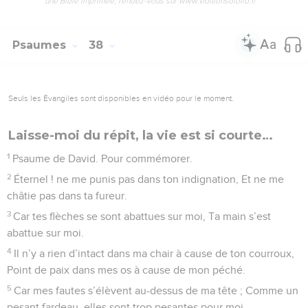
une Bible imprimée, rendez-vous sur www.editionsbiblio.fr
Psaumes
38
Seuls les Évangiles sont disponibles en vidéo pour le moment.
Laisse-moi du répit, la vie est si courte…
1
Psaume de David. Pour commémorer.
2
Éternel ! ne me punis pas dans ton indignation, Et ne me
châtie pas dans ta fureur.
3
Car tes flèches se sont abattues sur moi, Ta main s’est
abattue sur moi.
4
Il n’y a rien d’intact dans ma chair à cause de ton courroux,
Point de paix dans mes os à cause de mon péché.
5
Car mes fautes s’élèvent au-dessus de ma tête ; Comme un
pesant fardeau, elles sont trop pesantes pour moi.