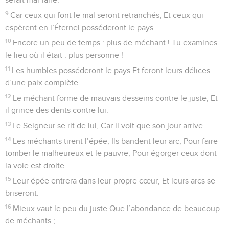
9
Car ceux qui font le mal seront retranchés, Et ceux qui
espèrent en l’Éternel posséderont le pays.
10
Encore un peu de temps : plus de méchant ! Tu examines
le lieu où il était : plus personne !
11
Les humbles posséderont le pays Et feront leurs délices
d’une paix complète.
12
Le méchant forme de mauvais desseins contre le juste, Et
il grince des dents contre lui.
13
Le Seigneur se rit de lui, Car il voit que son jour arrive.
14
Les méchants tirent l’épée, Ils bandent leur arc, Pour faire
tomber le malheureux et le pauvre, Pour égorger ceux dont
la voie est droite.
15
Leur épée entrera dans leur propre cœur, Et leurs arcs se
briseront.
16
Mieux vaut le peu du juste Que l’abondance de beaucoup
de méchants ;