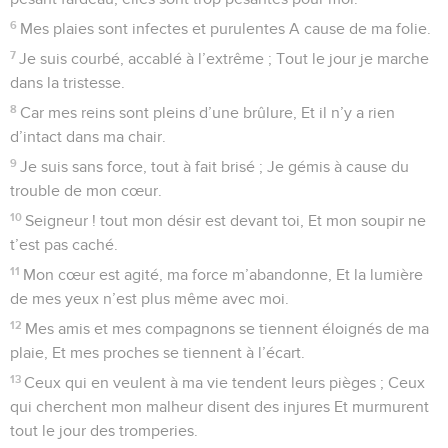
6
Mes plaies sont infectes et purulentes A cause de ma folie.
7
Je suis courbé, accablé à l’extrême ; Tout le jour je marche
dans la tristesse.
8
Car mes reins sont pleins d’une brûlure, Et il n’y a rien
d’intact dans ma chair.
9
Je suis sans force, tout à fait brisé ; Je gémis à cause du
trouble de mon cœur.
10
Seigneur ! tout mon désir est devant toi, Et mon soupir ne
t’est pas caché.
11
Mon cœur est agité, ma force m’abandonne, Et la lumière
de mes yeux n’est plus même avec moi.
12
Mes amis et mes compagnons se tiennent éloignés de ma
plaie, Et mes proches se tiennent à l’écart.
13
Ceux qui en veulent à ma vie tendent leurs pièges ; Ceux
qui cherchent mon malheur disent des injures Et murmurent
tout le jour des tromperies.