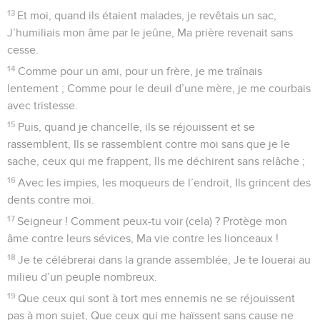
13
Et moi, quand ils étaient malades, je revêtais un sac,
J’humiliais mon âme par le jeûne, Ma prière revenait sans
cesse.
14
Comme pour un ami, pour un frère, je me traînais
lentement ; Comme pour le deuil d’une mère, je me courbais
avec tristesse.
15
Puis, quand je chancelle, ils se réjouissent et se
rassemblent, Ils se rassemblent contre moi sans que je le
sache, ceux qui me frappent, Ils me déchirent sans relâche ;
16
Avec les impies, les moqueurs de l’endroit, Ils grincent des
dents contre moi.
17
Seigneur ! Comment peux-tu voir (cela) ? Protège mon
âme contre leurs sévices, Ma vie contre les lionceaux !
18
Je te célébrerai dans la grande assemblée, Je te louerai au
milieu d’un peuple nombreux.
19
Que ceux qui sont à tort mes ennemis ne se réjouissent
pas à mon sujet, Que ceux qui me haïssent sans cause ne