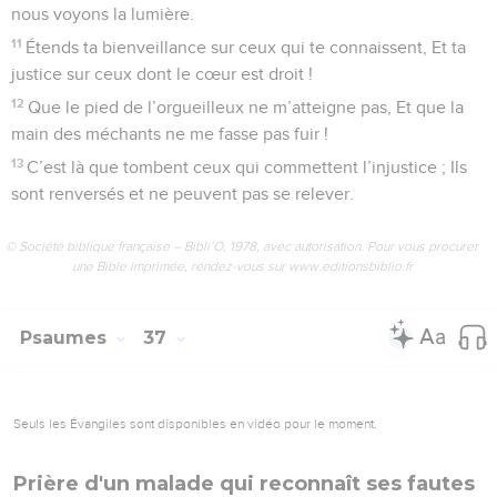
nous voyons la lumière.
11
Étends ta bienveillance sur ceux qui te connaissent, Et ta
justice sur ceux dont le cœur est droit !
12
Que le pied de l’orgueilleux ne m’atteigne pas, Et que la
main des méchants ne me fasse pas fuir !
13
C’est là que tombent ceux qui commettent l’injustice ; Ils
sont renversés et ne peuvent pas se relever.
© Société biblique française – Bibli’O, 1978, avec autorisation. Pour vous procurer
une Bible imprimée, rendez-vous sur www.editionsbiblio.fr
Psaumes
37
Seuls les Évangiles sont disponibles en vidéo pour le moment.
Prière d'un malade qui reconnaît ses fautes