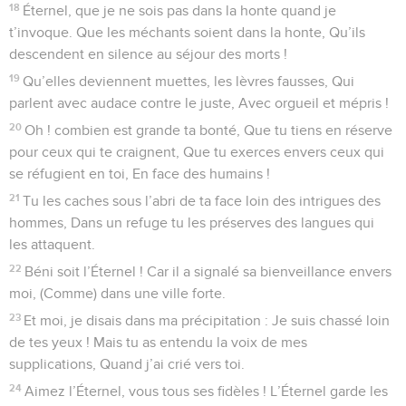
18
Éternel, que je ne sois pas dans la honte quand je
t’invoque. Que les méchants soient dans la honte, Qu’ils
descendent en silence au séjour des morts !
19
Qu’elles deviennent muettes, les lèvres fausses, Qui
parlent avec audace contre le juste, Avec orgueil et mépris !
20
Oh ! combien est grande ta bonté, Que tu tiens en réserve
pour ceux qui te craignent, Que tu exerces envers ceux qui
se réfugient en toi, En face des humains !
21
Tu les caches sous l’abri de ta face loin des intrigues des
hommes, Dans un refuge tu les préserves des langues qui
les attaquent.
22
Béni soit l’Éternel ! Car il a signalé sa bienveillance envers
moi, (Comme) dans une ville forte.
23
Et moi, je disais dans ma précipitation : Je suis chassé loin
de tes yeux ! Mais tu as entendu la voix de mes
supplications, Quand j’ai crié vers toi.
24
Aimez l’Éternel, vous tous ses fidèles ! L’Éternel garde les