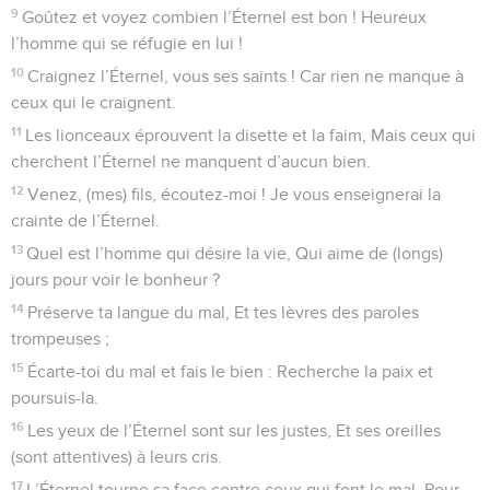
9
Goûtez et voyez combien l’Éternel est bon ! Heureux
l’homme qui se réfugie en lui !
10
Craignez l’Éternel, vous ses saints ! Car rien ne manque à
ceux qui le craignent.
11
Les lionceaux éprouvent la disette et la faim, Mais ceux qui
cherchent l’Éternel ne manquent d’aucun bien.
12
Venez, (mes) fils, écoutez-moi ! Je vous enseignerai la
crainte de l’Éternel.
13
Quel est l’homme qui désire la vie, Qui aime de (longs)
jours pour voir le bonheur ?
14
Préserve ta langue du mal, Et tes lèvres des paroles
trompeuses ;
15
Écarte-toi du mal et fais le bien : Recherche la paix et
poursuis-la.
16
Les yeux de l’Éternel sont sur les justes, Et ses oreilles
(sont attentives) à leurs cris.
17
L’Éternel tourne sa face contre ceux qui font le mal, Pour