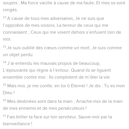
soupirs ; Ma force vacille à cause de ma faute, Et mes os sont
rongés.
12
A cause de tous mes adversaires, Je ne suis que
l’opprobre de mes voisins, La terreur de ceux qui me
connaissent ; Ceux qui me voient dehors s’enfuient loin de
moi.
13
Je suis oublié des cœurs comme un mort, Je suis comme
un objet perdu.
14
J’ai entendu les mauvais propos de beaucoup,
L’épouvante qui règne à l’entour, Quand ils se liguent
ensemble contre moi : Ils complotent de m’ôter la vie.
15
Mais moi, je me confie, en toi ô Éternel ! Je dis : Tu es mon
Dieu !
16
Mes destinées sont dans ta main ; Arrache-moi de la main
de mes ennemis et de mes persécuteurs !
17
Fais briller ta face sur ton serviteur, Sauve-moi par ta
bienveillance !