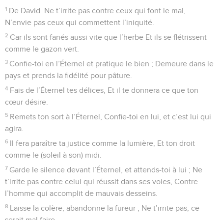
1
De David. Ne t’irrite pas contre ceux qui font le mal,
N’envie pas ceux qui commettent l’iniquité.
2
Car ils sont fanés aussi vite que l’herbe Et ils se flétrissent
comme le gazon vert.
3
Confie-toi en l’Éternel et pratique le bien ; Demeure dans le
pays et prends la fidélité pour pâture.
4
Fais de l’Éternel tes délices, Et il te donnera ce que ton
cœur désire.
5
Remets ton sort à l’Éternel, Confie-toi en lui, et c’est lui qui
agira.
6
Il fera paraître ta justice comme la lumière, Et ton droit
comme le (soleil à son) midi.
7
Garde le silence devant l’Éternel, et attends-toi à lui ; Ne
t’irrite pas contre celui qui réussit dans ses voies, Contre
l’homme qui accomplit de mauvais desseins.
8
Laisse la colère, abandonne la fureur ; Ne t’irrite pas, ce
serait mal faire.