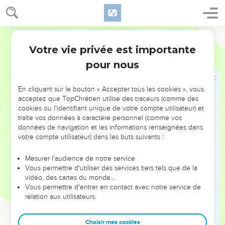
2
Rendez à l’Éternel la gloire de son nom ! Prosternez-vous
devant l’Éternel avec des ornements sacrés !
3
La voix de l’Éternel (retentit) sur les eaux, Le Dieu de gloire
Segond 1978 (Colombe)
fait gronder le tonnerre ; L’Éternel (est) sur les grandes eaux.
Votre vie privée est importante
Psaumes
29
4
La voix de l’Éternel avec puissance, La voix de l’Éternel
pour nous
avec majesté,
5
La voix de l’Éternel brise les cèdres ; L’Éternel brise les
En cliquant sur le bouton « Accepter tous les cookies », vous
cèdres du Liban,
acceptez que TopChrétien utilise des traceurs (comme des
cookies ou l'identifiant unique de votre compte utilisateur) et
6
Il les fait bondir comme un veau ; Le Liban et le Sirion
traite vos données à caractère personnel (comme vos
comme un jeune buffle.
données de navigation et les informations renseignées dans
votre compte utilisateur) dans les buts suivants :
7
La voix de l’Éternel fait jaillir des flammes de feu.
8
La voix de l’Éternel fait trembler le désert ; L’Éternel fait
Mesurer l'audience de notre service
trembler le désert de Qadèch.
Vous permettre d'utiliser des services tiers tels que de la
vidéo, des cartes du monde…
9
La voix de l’Éternel fait enfanter les biches, Elle dépouille
Vous permettre d'entrer en contact avec notre service de
les forêts. Et dans son palais Tout s’écrie : Gloire !
relation aux utilisateurs.
10
L’Éternel siégeait lors du déluge, L’Éternel siège en roi
pour toujours.
Choisir mes cookies