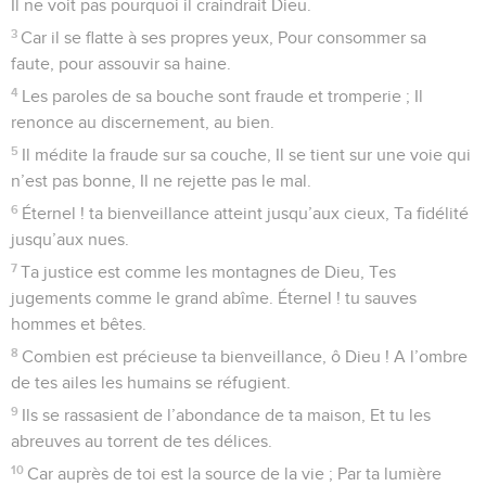
Il ne voit pas pourquoi il craindrait Dieu.
3
Car il se flatte à ses propres yeux, Pour consommer sa
faute, pour assouvir sa haine.
4
Les paroles de sa bouche sont fraude et tromperie ; Il
renonce au discernement, au bien.
5
Il médite la fraude sur sa couche, Il se tient sur une voie qui
n’est pas bonne, Il ne rejette pas le mal.
6
Éternel ! ta bienveillance atteint jusqu’aux cieux, Ta fidélité
jusqu’aux nues.
7
Ta justice est comme les montagnes de Dieu, Tes
jugements comme le grand abîme. Éternel ! tu sauves
hommes et bêtes.
8
Combien est précieuse ta bienveillance, ô Dieu ! A l’ombre
de tes ailes les humains se réfugient.
9
Ils se rassasient de l’abondance de ta maison, Et tu les
abreuves au torrent de tes délices.
10
Car auprès de toi est la source de la vie ; Par ta lumière