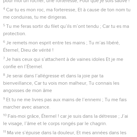
pour moi un rocher, une forteresse, Pour que je sois sauvé !
4
Car tu es mon roc, ma forteresse, Et à cause de ton nom tu
me conduiras, tu me dirigeras.
5
Tu me feras sortir du filet qu’ils m’ont tendu ; Car tu es ma
protection.
6
Je remets mon esprit entre tes mains ; Tu m’as libéré,
Éternel, Dieu de vérité !
7
Je hais ceux qui s’attachent à de vaines idoles Et je me
confie en l’Éternel.
8
Je serai dans l’allégresse et dans la joie par ta
bienveillance, Car tu vois mon malheur, Tu connais les
angoisses de mon âme
9
Et tu ne me livres pas aux mains de l’ennemi ; Tu me fais
marcher avec aisance.
10
Fais-moi grâce, Éternel ! car je suis dans la détresse ; J’ai
le visage, l’âme et le corps rongés par le chagrin.
11
Ma vie s’épuise dans la douleur, Et mes années dans les