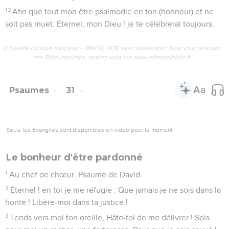
13
Afin que tout mon être psalmodie en ton (honneur) et ne
soit pas muet. Éternel, mon Dieu ! je te célébrerai toujours.
© Société biblique française – Bibli’O, 1978, avec autorisation. Pour vous procurer
une Bible imprimée, rendez-vous sur www.editionsbiblio.fr
Psaumes
31
Seuls les Évangiles sont disponibles en vidéo pour le moment.
Le bonheur d'être pardonné
1
Au chef de chœur. Psaume de David.
2
Éternel ! en toi je me réfugie : Que jamais je ne sois dans la
honte ! Libère-moi dans ta justice !
3
Tends vers moi ton oreille, Hâte-toi de me délivrer ! Sois