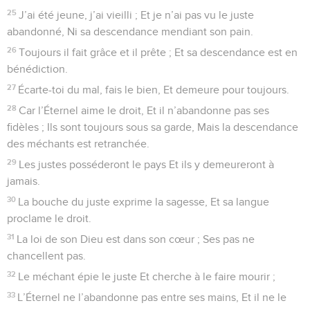
25
J’ai été jeune, j’ai vieilli ; Et je n’ai pas vu le juste
abandonné, Ni sa descendance mendiant son pain.
26
Toujours il fait grâce et il prête ; Et sa descendance est en
bénédiction.
27
Écarte-toi du mal, fais le bien, Et demeure pour toujours.
28
Car l’Éternel aime le droit, Et il n’abandonne pas ses
fidèles ; Ils sont toujours sous sa garde, Mais la descendance
des méchants est retranchée.
29
Les justes posséderont le pays Et ils y demeureront à
jamais.
30
La bouche du juste exprime la sagesse, Et sa langue
proclame le droit.
31
La loi de son Dieu est dans son cœur ; Ses pas ne
chancellent pas.
32
Le méchant épie le juste Et cherche à le faire mourir ;
33
L’Éternel ne l’abandonne pas entre ses mains, Et il ne le