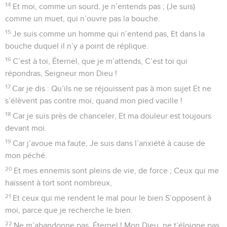
14
Et moi, comme un sourd, je n’entends pas ; (Je suis)
comme un muet, qui n’ouvre pas la bouche.
15
Je suis comme un homme qui n’entend pas, Et dans la
bouche duquel il n’y a point de réplique.
16
C’est à toi, Éternel, que je m’attends, C’est toi qui
répondras, Seigneur mon Dieu !
17
Car je dis : Qu’ils ne se réjouissent pas à mon sujet Et ne
s’élèvent pas contre moi, quand mon pied vacille !
18
Car je suis près de chanceler, Et ma douleur est toujours
devant moi.
19
Car j’avoue ma faute, Je suis dans l’anxiété à cause de
mon péché.
20
Et mes ennemis sont pleins de vie, de force ; Ceux qui me
haïssent à tort sont nombreux,
21
Et ceux qui me rendent le mal pour le bien S’opposent à
moi, parce que je recherche le bien.
22
Ne m’abandonne pas, Éternel ! Mon Dieu, ne t’éloigne pas