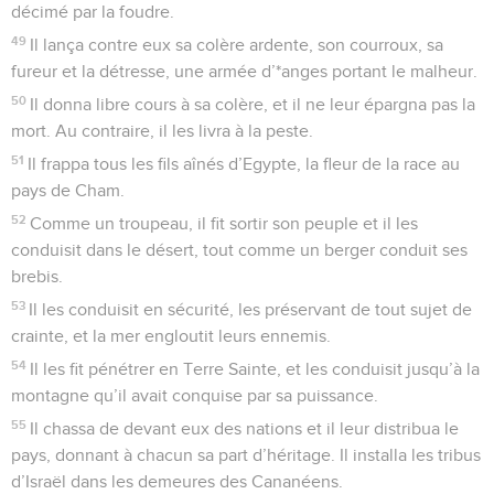
décimé par la foudre.
49
Il lança contre eux sa colère ardente, son courroux, sa
fureur et la détresse, une armée d’*anges portant le malheur.
50
Il donna libre cours à sa colère, et il ne leur épargna pas la
mort. Au contraire, il les livra à la peste.
51
Il frappa tous les fils aînés d’Egypte, la fleur de la race au
pays de Cham.
52
Comme un troupeau, il fit sortir son peuple et il les
conduisit dans le désert, tout comme un berger conduit ses
brebis.
53
Il les conduisit en sécurité, les préservant de tout sujet de
crainte, et la mer engloutit leurs ennemis.
54
Il les fit pénétrer en Terre Sainte, et les conduisit jusqu’à la
montagne qu’il avait conquise par sa puissance.
55
Il chassa de devant eux des nations et il leur distribua le
pays, donnant à chacun sa part d’héritage. Il installa les tribus
d’Israël dans les demeures des Cananéens.