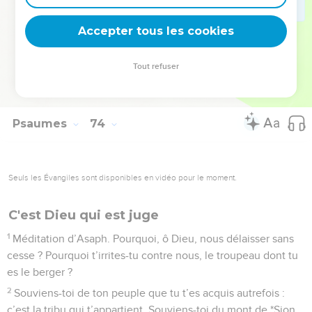
de Dieu. Oui, j’ai placé dans le Seigneur, dans l’Eternel, mon
Accepter tous les cookies
sûr refuge, et je raconterai ses œuvres.
La Bible Du Semeur Copyright © 1992, 1999 by Biblica, Inc.® Used by permission.
Tout refuser
All rights reserved worldwide.
Psaumes
74
Seuls les Évangiles sont disponibles en vidéo pour le moment.
C'est Dieu qui est juge
1
Méditation d’Asaph. Pourquoi, ô Dieu, nous délaisser sans
cesse ? Pourquoi t’irrites-tu contre nous, le troupeau dont tu
es le berger ?
2
Souviens-toi de ton peuple que tu t’es acquis autrefois :
c’est la tribu qui t’appartient. Souviens-toi du mont de *Sion