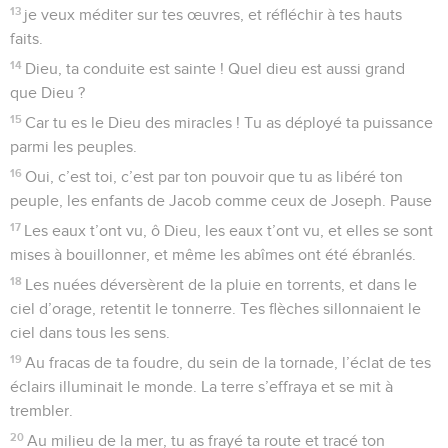
13
je veux méditer sur tes œuvres, et réfléchir à tes hauts
faits.
14
Dieu, ta conduite est sainte ! Quel dieu est aussi grand
que Dieu ?
15
Car tu es le Dieu des miracles ! Tu as déployé ta puissance
parmi les peuples.
16
Oui, c’est toi, c’est par ton pouvoir que tu as libéré ton
peuple, les enfants de Jacob comme ceux de Joseph. Pause
17
Les eaux t’ont vu, ô Dieu, les eaux t’ont vu, et elles se sont
mises à bouillonner, et même les abîmes ont été ébranlés.
18
Les nuées déversèrent de la pluie en torrents, et dans le
ciel d’orage, retentit le tonnerre. Tes flèches sillonnaient le
ciel dans tous les sens.
19
Au fracas de ta foudre, du sein de la tornade, l’éclat de tes
éclairs illuminait le monde. La terre s’effraya et se mit à
trembler.
20
Au milieu de la mer, tu as frayé ta route et tracé ton