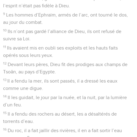
l’esprit n’était pas fidèle à Dieu.
9
Les hommes d’Ephraïm, armés de l’arc, ont tourné le dos,
au jour du combat.
10
Ils n’ont pas gardé l’alliance de Dieu, ils ont refusé de
suivre sa Loi.
11
Ils avaient mis en oubli ses exploits et les hauts faits
opérés sous leurs yeux.
12
Devant leurs pères, Dieu fit des prodiges aux champs de
Tsoân, au pays d’Egypte.
13
Il a fendu la mer, ils sont passés, il a dressé les eaux
comme une digue.
14
Il les guidait, le jour par la nuée, et la nuit, par la lumière
d’un feu.
15
Il a fendu des rochers au désert, les a désaltérés de
torrents d’eau.
16
Du roc, il a fait jaillir des rivières, il en a fait sortir l’eau