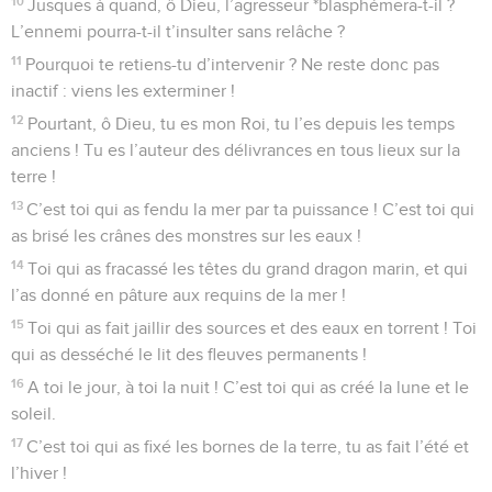
10
Jusques à quand, ô Dieu, l’agresseur *blasphémera-t-il ?
L’ennemi pourra-t-il t’insulter sans relâche ?
11
Pourquoi te retiens-tu d’intervenir ? Ne reste donc pas
inactif : viens les exterminer !
12
Pourtant, ô Dieu, tu es mon Roi, tu l’es depuis les temps
anciens ! Tu es l’auteur des délivrances en tous lieux sur la
terre !
13
C’est toi qui as fendu la mer par ta puissance ! C’est toi qui
as brisé les crânes des monstres sur les eaux !
14
Toi qui as fracassé les têtes du grand dragon marin, et qui
l’as donné en pâture aux requins de la mer !
15
Toi qui as fait jaillir des sources et des eaux en torrent ! Toi
qui as desséché le lit des fleuves permanents !
16
A toi le jour, à toi la nuit ! C’est toi qui as créé la lune et le
soleil.
17
C’est toi qui as fixé les bornes de la terre, tu as fait l’été et
l’hiver !