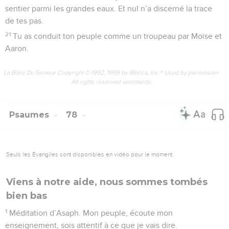
sentier parmi les grandes eaux. Et nul n’a discerné la trace
de tes pas.
21
Tu as conduit ton peuple comme un troupeau par Moïse et
Aaron.
La Bible Du Semeur Copyright © 1992, 1999 by Biblica, Inc.® Used by permission.
All rights reserved worldwide.
Psaumes
78
Seuls les Évangiles sont disponibles en vidéo pour le moment.
Viens à notre aide, nous sommes tombés
bien bas
1
Méditation d’Asaph. Mon peuple, écoute mon
enseignement, sois attentif à ce que je vais dire.