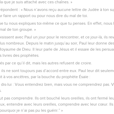
la que je suis attaché avec ces chaînes. »
i répondent : « Nous n’avons reçu aucune lettre de Judée à ton s
ur faire un rapport ou pour nous dire du mal de toi.
e tu nous expliques toi-même ce que tu penses. En effet, nous le
mal de ton groupe. »
isissent avec Paul un jour pour le rencontrer, et ce jour-là, ils r
t plus nombreux. Depuis le matin jusqu’au soir, Paul leur donne des 
yaume de Dieu. Il leur parle de Jésus et il essaie de les persuade
s livres des prophètes.
s par ce qu’il dit, mais les autres refusent de croire.
ils ne sont toujours pas d’accord entre eux. Paul leur dit seulemen
dit à vos ancêtres, par la bouche du prophète Ésaïe :
t dis-lui : Vous entendrez bien, mais vous ne comprendrez pas. 
.
t pas comprendre. Ils ont bouché leurs oreilles, ils ont fermé leu
eux, entendre avec leurs oreilles, comprendre avec leur cœur. Ils
pourquoi je n’ai pas pu les guérir.” »