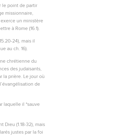
 le point de partir
ge missionnaire,
 exerce un ministère
ettre à Rome (16.1).
5.20-24), mais il
ue au ch. 16).
rine chrétienne du
nces des judaïsants,
r la prière. Le jour où
l’évangélisation de
r laquelle il *sauve
t Dieu (1.18-32), mais
arés justes par la foi