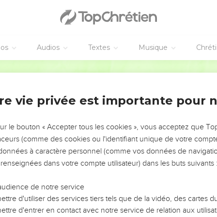
t courage et ils mangent aussi.
 276 personnes sur le bateau.
angé, ils jettent le blé à la mer pour rendre le bateau plus léger.
éos
Audios
Textes
Musique
Chrét
Parole de Vie
, les marins ne reconnaissent pas la terre, mais ils voient une ba
 bateau jusque-là, si possible.
re vie privée est importante pour 
tachent les ancres et ils les laissent dans la mer. En même temps,
mettent une voile à l’avant du bateau. Alors le vent le pousse et i
sur le bouton « Accepter tous les cookies », vous acceptez que T
traceurs (comme des cookies ou l'identifiant unique de votre compte 
banc de sable, et le bateau ne peut plus bouger. L’avant est enfon
s données à caractère personnel (comme vos données de navigatio
s les vagues violentes cassent l’arrière.
 renseignées dans votre compte utilisateur) dans les buts suivants 
tuer les prisonniers, pour que personne ne s’échappe en nageant
n veut sauver Paul et il empêche les soldats de faire ce qu’ils on
audience de notre service
 sauter dans l’eau les premiers et d’aller vers la terre.
ttre d'utiliser des services tiers tels que de la vidéo, des cartes
ttre d'entrer en contact avec notre service de relation aux utilisat
ivre sur des planches ou sur les restes du bateau. De cette façon, 