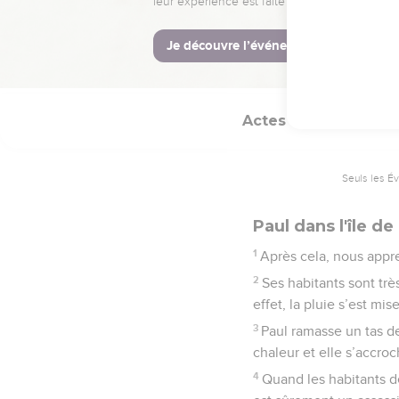
tous sont sauvés.
© Société biblique français
Actes
28
Seuls les É
Paul dans l'île de
1
Après cela, nous appre
2
Ses habitants sont trè
effet, la pluie s’est mise
3
Paul ramasse un tas de 
chaleur et elle s’accroc
4
Quand les habitants de