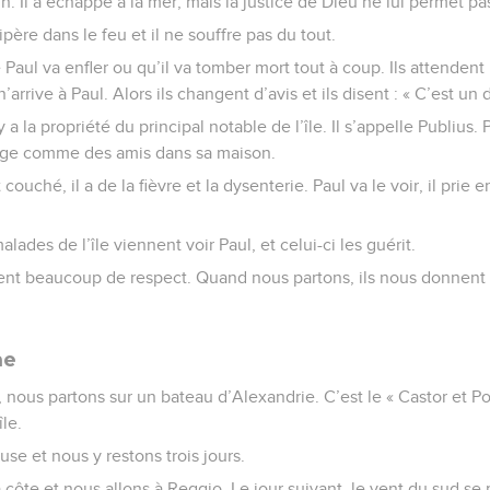
. Il a échappé à la mer, mais la justice de Dieu ne lui permet pas
père dans le feu et il ne souffre pas du tout.
 Paul va enfler ou qu’il va tomber mort tout à coup. Ils attendent
arrive à Paul. Alors ils changent d’avis et ils disent : « C’est un d
y a la propriété du principal notable de l’île. Il s’appelle Publius. P
 loge comme des amis dans sa maison.
couché, il a de la fièvre et la dysenterie. Paul va le voir, il prie 
alades de l’île viennent voir Paul, et celui-ci les guérit.
nt beaucoup de respect. Quand nous partons, ils nous donnent to
me
 nous partons sur un bateau d’Alexandrie. C’est le « Castor et Pol
le.
use et nous y restons trois jours.
 côte et nous allons à Reggio. Le jour suivant, le vent du sud se 