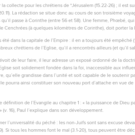
la collecte pour les chrétiens de *Jérusalem (15.22-26) ; il est sur
20.11). La rédaction se situe donc au cours de son troisième voya
s qu’il passe à Corinthe (entre 56 et 58). Une femme, Phœbé, qui
de Cenchrées (à quelques kilomètres de Corinthe), doit porter la l
 été dans la capitale de l’Empire : il en a toujours été empêché (1
eux chrétiens de l’Eglise, qu’il a rencontrés ailleurs (et qu’il sal
prévoit de leur faire, il leur adresse un exposé ordonné de la doct
Eglise soit solidement fondée dans la foi, inaccessible aux influe
e, qu’elle grandisse dans l’unité et soit capable de le soutenir pa
lle pourra ainsi constituer son nouveau port d’attache en vue de 
définition de l’Evangile au chapitre 1 : « la puissance de Dieu pa
» (v. 16), Paul l’explique dans son développement.
er l’universalité du péché : les non-Juifs sont sans excuse devan
29). Si tous les hommes font le mal (3.1-20), tous peuvent être décl