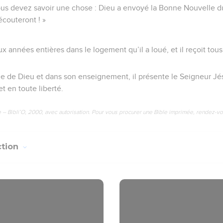
Vous devez savoir une chose : Dieu a envoyé la Bonne Nouvelle du
’écouteront ! »
x années entières dans le logement qu’il a loué, et il reçoit tou
e de Dieu et dans son enseignement, il présente le Seigneur Jé
 en toute liberté.
e – Bibli’O, 2000, avec autorisation. Pour vous procurer une Bible imprimée, rendez-vo
ction