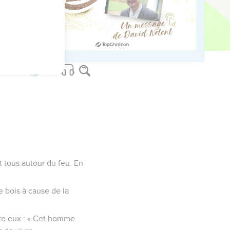
us sur www.editionsbiblio.fr
t tous autour du feu. En
de bois à cause de la
ntre eux : « Cet homme