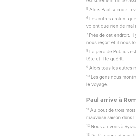
est sûrement un assassin
5
Alors Paul secoue la vi
6
Les autres croient que
voient que rien de mal n’
7
Près de cet endroit, il 
nous reçoit et il nous
8
Le père de Publius est 
tête et il le guérit.
9
Alors tous les autres m
10
Les gens nous montre
le voyage.
Paul arrive à Ro
11
Au bout de trois mois,
mauvaise saison dans l’î
12
Nous arrivons à Syrac
13
De là, nous suivons la