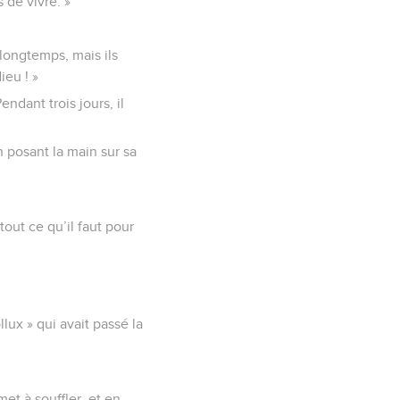
 de vivre. »
 longtemps, mais ils
ieu ! »
endant trois jours, il
en posant la main sur sa
ut ce qu’il faut pour
lux » qui avait passé la
met à souffler, et en