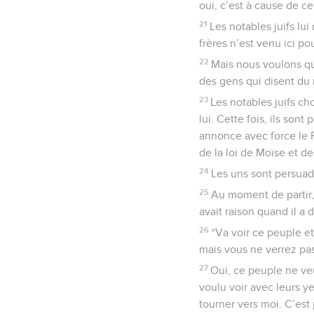
oui, c’est à cause de ce
21
Les notables juifs lu
frères n’est venu ici po
22
Mais nous voulons qu
des gens qui disent du 
23
Les notables juifs cho
lui. Cette fois, ils son
annonce avec force le Ro
de la loi de Moïse et de
24
Les uns sont persuadé
25
Au moment de partir, 
avait raison quand il a 
26
“Va voir ce peuple e
mais vous ne verrez pas
27
Oui, ce peuple ne veu
voulu voir avec leurs y
tourner vers moi. C’est 