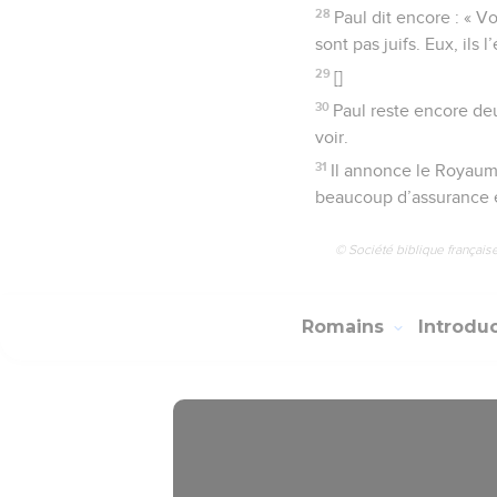
28
Paul dit encore : « 
sont pas juifs. Eux, ils l
29
[]
30
Paul reste encore deu
voir.
31
Il annonce le Royaum
beaucoup d’assurance et
© Société biblique français
Romains
Introdu