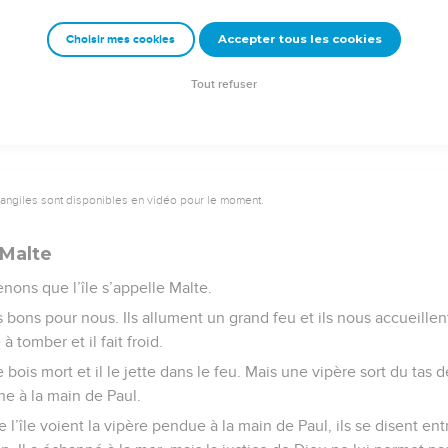
Accepter tous les cookies
Choisir mes cookies
e – Bibli’O, 2000, avec autorisation. Pour vous procurer une Bible imprimée, rendez-vo
Tout refuser
vangiles sont disponibles en vidéo pour le moment.
 Malte
nons que l’île s’appelle Malte.
s bons pour nous. Ils allument un grand feu et ils nous accueillen
 à tomber et il fait froid.
bois mort et il le jette dans le feu. Mais une vipère sort du tas 
he à la main de Paul.
 l’île voient la vipère pendue à la main de Paul, ils se disent e