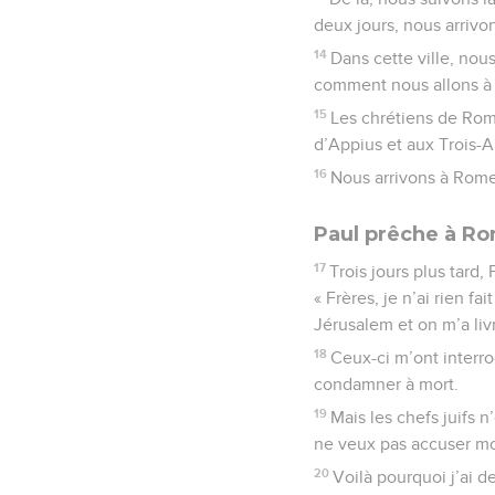
deux jours, nous arrivo
14
Dans cette ville, nou
comment nous allons à
15
Les chrétiens de Rome
d’Appius et aux Trois-A
16
Nous arrivons à Rome
Paul prêche à R
17
Trois jours plus tard, 
« Frères, je n’ai rien f
Jérusalem et on m’a li
18
Ceux-ci m’ont interrog
condamner à mort.
19
Mais les chefs juifs n
ne veux pas accuser m
20
Voilà pourquoi j’ai d