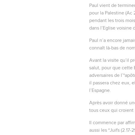
Paul vient de terminer 
pour la Palestine (Ac 
pendant les trois moi
dans l’Eglise voisine 
Paul n’a encore jamais
connaît là-bas de nombr
Avant la visite qu’il 
salut, pour que cette 
adversaires de l’*apôtr
il passera chez eux, e
l’Espagne.
Après avoir donné une 
tous ceux qui croient 
Il commence par affirm
aussi les *Juifs (2.17-