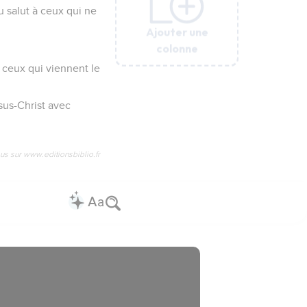
 salut à ceux qui ne
Ajouter une
Ajouter une
Ajouter une
Ajouter une
Ajouter une
colonne
colonne
colonne
colonne
colonne
s ceux qui viennent le
sus-Christ avec
us sur www.editionsbiblio.fr