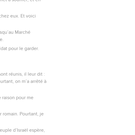
chez eux. Et voici
jusqu’au Marché
e.
dat pour le garder.
nt réunis, il leur dit :
urtant, on m’a arrêté à
de raison pour me
r romain. Pourtant, je
euple d’Israël espère,