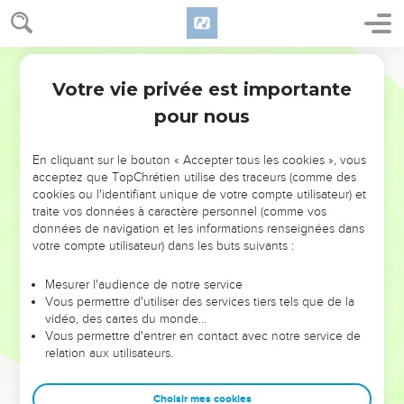
Votre vie privée est importante
pour nous
NE MANQUEZ PAS L’ÉVÉNEMENT
En cliquant sur le bouton « Accepter tous les cookies », vous
DE L’ANNÉE !
acceptez que TopChrétien utilise des traceurs (comme des
cookies ou l'identifiant unique de votre compte utilisateur) et
ET SI LEURS ERREURS POUVAIENT VOUS ÉVITER LES
traite vos données à caractère personnel (comme vos
VOTRES ?
données de navigation et les informations renseignées dans
votre compte utilisateur) dans les buts suivants :
On admire souvent les leaders pour leurs réussites, leur impact,
leur foi ou leur vision. Mais on voit moins les doutes, les erreurs
Mesurer l'audience de notre service
Vous permettre d'utiliser des services tiers tels que de la
et les saisons difficiles qu'ils ont traversés, alors même que ce
vidéo, des cartes du monde…
sont elles qui les ont façonnés.
Vous permettre d'entrer en contact avec notre service de
relation aux utilisateurs.
Dans cette conférence, leaders, entrepreneurs, et responsables
reviennent sur les erreurs marquantes de leur parcours et les
clés pour avancer avec plus de sagesse afin que leurs erreurs
Choisir mes cookies