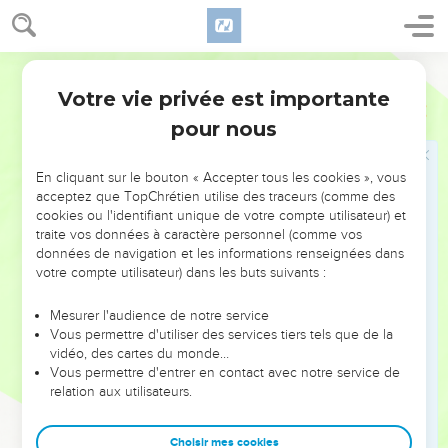
that which she had gleaned, and it was about an ephah of
barley.
World English Bible
18
She took it up, and went into the city; and her mother-in-
Votre vie privée est importante
law saw what she had gleaned: and she brought out and
Ruth
2
gave to her that which she had left after she was sufficed.
pour nous
19
Her mother-in-law said to her, "Where have you gleaned
today? Where have you worked? Blessed be he who noticed
En cliquant sur le bouton « Accepter tous les cookies », vous
acceptez que TopChrétien utilise des traceurs (comme des
you." She showed her mother-in-law with whom she had
cookies ou l'identifiant unique de votre compte utilisateur) et
worked, and said, "The man's name with whom I worked
traite vos données à caractère personnel (comme vos
today is Boaz."
données de navigation et les informations renseignées dans
votre compte utilisateur) dans les buts suivants :
20
Naomi said to her daughter-in-law, "Blessed be he of
Yahweh, who has not left off his kindness to the living and to
Mesurer l'audience de notre service
the dead." Naomi said to her, "The man is a close relative to
Vous permettre d'utiliser des services tiers tels que de la
us, one of our near kinsmen."
vidéo, des cartes du monde…
Vous permettre d'entrer en contact avec notre service de
21
Ruth the Moabitess said, "Yes, he said to me, 'You shall
relation aux utilisateurs.
stay close to my young men, until they have ended all my
harvest.'"
Choisir mes cookies