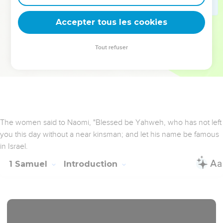
22
Naomi said to Ruth her daughter-in-law, "It is good, my
daughter, that you go out with his maidens, and that they not
Accepter tous les cookies
meet you in any other field."
23
So she stayed close to the maidens of Boaz, to glean to
Tout refuser
the end of barley harvest and of wheat harvest; and she lived
with her mother-in-law.
Ruth 4.14
The women said to Naomi, "Blessed be Yahweh, who has not left
you this day without a near kinsman; and let his name be famous
in Israel.
1 Samuel
Introduction