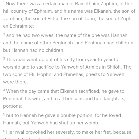
1
Now there was a certain man of Ramathaim Zophim, of the
hill country of Ephraim, and his name was Elkanah, the son of
Jeroham, the son of Elihu, the son of Tohu, the son of Zuph,
an Ephraimite:
2
and he had two wives; the name of the one was Hannah,
and the name of other Peninnah: and Peninnah had children,
but Hannah had no children.
3
This man went up out of his city from year to year to
worship and to sacrifice to Yahweh of Armies in Shiloh. The
two sons of Eli, Hophni and Phinehas, priests to Yahweh,
were there.
4
When the day came that Elkanah sacrificed, he gave to
Peninnah his wife, and to all her sons and her daughters,
portions:
5
but to Hannah he gave a double portion; for he loved
Hannah, but Yahweh had shut up her womb.
6
Her rival provoked her severely, to make her fret, because