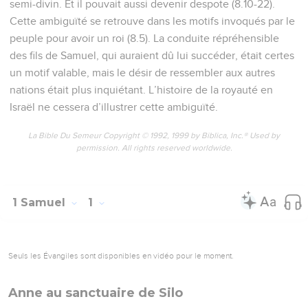
semi-divin. Et il pouvait aussi devenir despote (8.10-22).
Cette ambiguïté se retrouve dans les motifs invoqués par le
peuple pour avoir un roi (8.5). La conduite répréhensible
des fils de Samuel, qui auraient dû lui succéder, était certes
un motif valable, mais le désir de ressembler aux autres
nations était plus inquiétant. L’histoire de la royauté en
Israël ne cessera d’illustrer cette ambiguïté.
La Bible Du Semeur Copyright © 1992, 1999 by Biblica, Inc.® Used by
permission. All rights reserved worldwide.
1 Samuel
1
Seuls les Évangiles sont disponibles en vidéo pour le moment.
Anne au sanctuaire de Silo